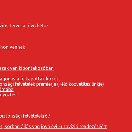
iós tervei a jövő hétre
tthon vannak
orszak van kibontakozóban
ágon is a felkapottak között
nsági felvételek premierje (+élő közvetítés linkje)
Rómába
 győztes!
iztonsági felvételekről!
, sorban állás van jövő évi Eurovízió rendezéséért