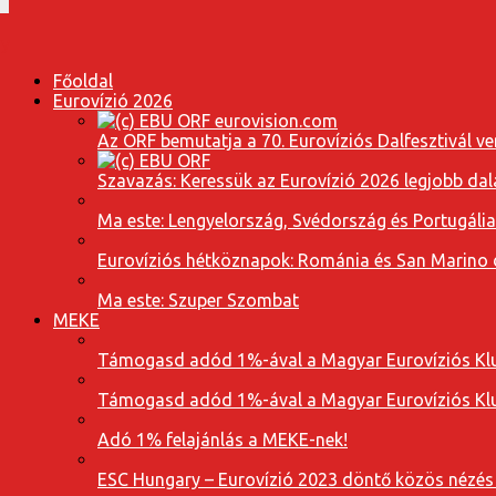
Főoldal
Eurovízió 2026
Az ORF bemutatja a 70. Eurovíziós Dalfesztivál ve
Szavazás: Keressük az Eurovízió 2026 legjobb dal
Ma este: Lengyelország, Svédország és Portugáli
Eurovíziós hétköznapok: Románia és San Marino dal
Ma este: Szuper Szombat
MEKE
Támogasd adód 1%-ával a Magyar Eurovíziós Klu
Támogasd adód 1%-ával a Magyar Eurovíziós Klu
Adó 1% felajánlás a MEKE-nek!
ESC Hungary – Eurovízió 2023 döntő közös nézés