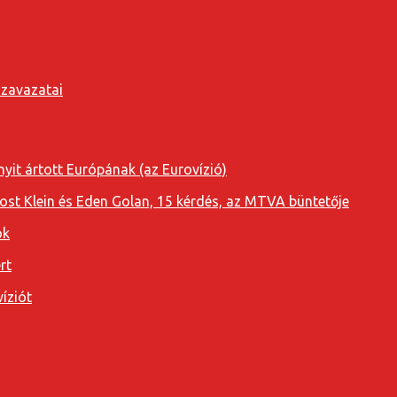
szavazatai
yit ártott Európának (az Eurovízió)
oost Klein és Eden Golan, 15 kérdés, az MTVA büntetője
ok
rt
íziót