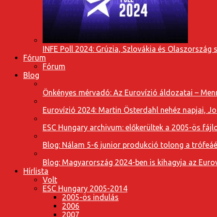
INFE Poll 2024: Grúzia, Szlovákia és Olaszország 
Fórum
Fórum
Blog
Önkényes mérvadó: Az Eurovízió áldozatai – Menn
Eurovízió 2024: Martin Österdahl nehéz napjai, J
ESC Hungary archivum: előkerültek a 2005-ös fájl
Blog: Nálam 5-6 junior produkció tolong a trófeáé
Blog: Magyarország 2024-ben is kihagyja az Eurov
Hírlista
Volt
ESC Hungary 2005-2014
2005-ös indulás
2006
2007