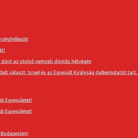
ndégfellépőit
át!
a dönt az utolsó nemzeti döntős hétvégén
t választ, Izrael és az Egyesült Királyság dalbemutatót tart. 
b Egyesületet!
b Egyesületet!
 Budapesten!