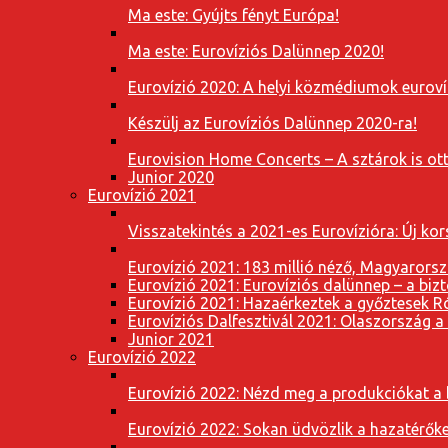
Ma este: Gyújts fényt Európa!
Ma este: Eurovíziós Dalünnep 2020!
Eurovízió 2020: A helyi közmédiumok eurovíz
Készülj az Eurovíziós Dalünnep 2020-ra!
Eurovision Home Concerts – A sztárok is o
Junior 2020
Eurovízió 2021
Visszatekintés a 2021-es Eurovízióra: Új k
Eurovízió 2021: 183 millió néző, Magyarorsz
Eurovízió 2021: Eurovíziós dalünnep – a bizto
Eurovízió 2021: Hazaérkeztek a győztesek 
Eurovíziós Dalfesztivál 2021: Olaszország a
Junior 2021
Eurovízió 2022
Eurovízió 2022: Nézd meg a produkciókat a b
Eurovízió 2022: Sokan üdvözlik a hazatérőket