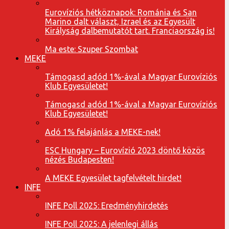
Eurovíziós hétköznapok: Románia és San
Marino dalt választ, Izrael és az Egyesült
Királyság dalbemutatót tart. Franciaország is!
Ma este: Szuper Szombat
MEKE
Támogasd adód 1%-ával a Magyar Eurovíziós
Klub Egyesületet!
Támogasd adód 1%-ával a Magyar Eurovíziós
Klub Egyesületet!
Adó 1% felajánlás a MEKE-nek!
ESC Hungary – Eurovízió 2023 döntő közös
nézés Budapesten!
A MEKE Egyesület tagfelvételt hirdet!
INFE
INFE Poll 2025: Eredményhirdetés
INFE Poll 2025: A jelenlegi állás