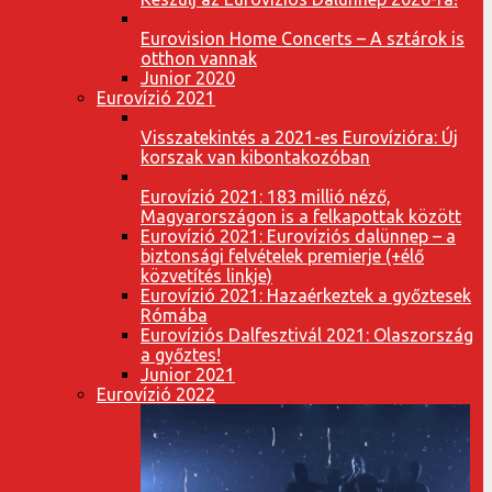
Eurovision Home Concerts – A sztárok is
otthon vannak
Junior 2020
Eurovízió 2021
Visszatekintés a 2021-es Eurovízióra: Új
korszak van kibontakozóban
Eurovízió 2021: 183 millió néző,
Magyarországon is a felkapottak között
Eurovízió 2021: Eurovíziós dalünnep – a
biztonsági felvételek premierje (+élő
közvetítés linkje)
Eurovízió 2021: Hazaérkeztek a győztesek
Rómába
Eurovíziós Dalfesztivál 2021: Olaszország
a győztes!
Junior 2021
Eurovízió 2022