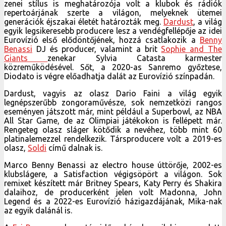
zenei stílus is meghatározója volt a klubok és rádiók
repertoárjának szerte a világon, melyeknek ütemei
generációk éjszakai életét határozták meg.
Dardust
, a világ
egyik legsikeresebb producere lesz a vendégfellépője az idei
Eurovízió első elődöntőjének, hozzá csatlakozik a
Benny
Benassi
DJ és producer, valamint a brit
Sophie and The
Giants
zenekar Sylvia Catasta karmester
közreműködésével. Sőt, a 2020-as Sanremo győztese,
Diodato is végre előadhatja dalát az Eurovízió színpadán.
Dardust, vagyis az olasz Dario Faini a világ egyik
legnépszerűbb zongoraművésze, sok nemzetközi rangos
eseményen játszott már, mint például a Superbowl, az NBA
All Star Game, de az Olimpiai játékokon is fellépett már.
Rengeteg olasz sláger kötődik a nevéhez, több mint 60
platinalemezzel rendelkezik. Társproducere volt a 2019-es
olasz,
Soldi
című dalnak is.
Marco Benny Benassi az electro house úttörője, 2002-es
klubslágere, a Satisfaction végigsöpört a világon. Sok
remixet készített már Britney Spears, Katy Perry és Shakira
dalaihoz, de producerként jelen volt Madonna, John
Legend és a 2022-es Eurovízió házigazdájának, Mika-nak
az egyik dalánál is.