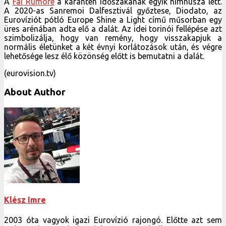
A
Fai Rumore
a karantén időszakának egyik himnusza lett.
A 2020-as Sanremoi Dalfesztivál győztese, Diodato, az
Eurovíziót pótló Europe Shine a Light című műsorban egy
üres arénában adta elő a dalát. Az idei torinói fellépése azt
szimbolizálja, hogy van remény, hogy visszakapjuk a
normális életünket a két évnyi korlátozások után, és végre
lehetősége lesz élő közönség előtt is bemutatni a dalát.
(eurovision.tv)
About Author
Klész Imre
2003 óta vagyok igazi Eurovízió rajongó. Előtte azt sem