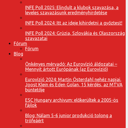
INFE Poll 2025: Elindult a klubok szavazása, a
leveles szavazásunk eredményhirdetése
INFE Poll 2024: Itt az ideje kihirdetni a győztest!
INFE Poll 2024: Grúzia, Szlovákia és Olaszország
szavazatai
Fórum
Fórum
Blog
Önkényes mérvadó: Az Eurovízió áldozatai –
Mennyit ártott Európának (az Eurovízió)
Eurovízió 2024: Martin Österdahl nehéz napjai,
Joost Klein és Eden Golan, 15 kérdés, az MTVA
büntetője
ESC Hungary archivum: előkerültek a 2005-ös
fájlok
Blog: Nálam 5-6 junior produkció tolong a
trófeáért