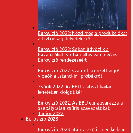
Eurovízió 2022: Nézd meg a produkciókat
a biztonsági felvételekről!
Eurovízió 2022: Sokan üdvözlik a
hazatérőket, sorban állás van jövő évi
Eurovízió rendezéséért
Eurovízió 2022: számok a nézettségről,
videók a „stand-in” próbákról
Zsűrik 2022: Az EBU statisztikailag
lehetetlen dolgot kér
Eurovízió 2022: Az EBU elmagyarázza a
szabálytalan zsűris szavazatokat
Junior 2022
Eurovízió 2023
Eurovízió 2023 után: a zsűrit meg kellene