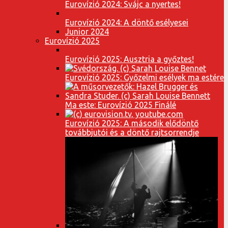
Eurovízió 2024: Svájc a nyertes!
Eurovízió 2024: A döntő esélyesei
Junior 2024
Eurovízió 2025
Eurovízió 2025: Ausztria a győztes!
Eurovízió 2025: Győzelmi esélyek ma estére
Ma este: Eurovízió 2025 Finálé
Eurovízió 2025: A második elődöntő
továbbjutói és a döntő rajtsorrendje