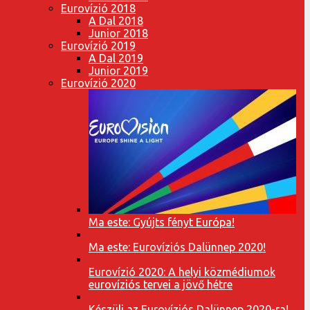
Eurovízió 2018
A Dal 2018
Junior 2018
Eurovízió 2019
A Dal 2019
Junior 2019
Eurovízió 2020
Ma este: Gyújts fényt Európa!
Ma este: Eurovíziós Dalünnep 2020!
Eurovízió 2020: A helyi közmédiumok
eurovíziós tervei a jövő hétre
Készülj az Eurovíziós Dalünnep 2020-ra!