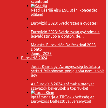
szüntetni!
Nézd Käärijä első ESC utáni koncertjét
élőben!
Eurovízió 2023: Svédország a győztes!
Eurovízió 2023: Svédország győzelme a
legvalószínűbb a döntőn, de…
Ma este: Eurovíziós Dalfesztivál 2023
Döntő
Junior 2023
Eurovízió 2024
Joost Klein ügy: Az ügyészség lezárta, a
sértett fellebbezne, pedig soha nem is volt
ügy
Az Eurovízió 2024 számai: a magyar
szavazók bekerültek a top 10-be!
Így támogatja a TikTok közösség az
Eurovíziós Dalfesztivál versenyzőit