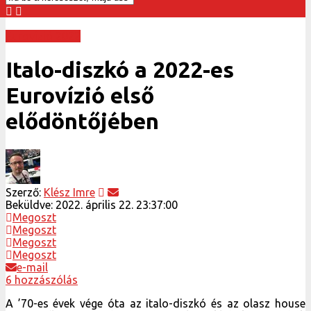
Eurovízió 2022
Italo-diszkó a 2022-es
Eurovízió első
elődöntőjében
Szerző:
Klész Imre
Beküldve:
2022. április 22. 23:37:00
Megoszt
Megoszt
Megoszt
Megoszt
e-mail
6 hozzászólás
A ’70-es évek vége óta az italo-diszkó és az olasz house