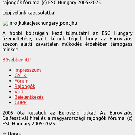
rajongók fóruma. (c) ESC Hungary 2005-2025
Lépj velünk kapcsolatba!
info[kukac]eschungary[pont]hu
A hobbi költségein kezd túlmutatni az ESC Hungary
üzemeltetése, ezért kérünk téged, hogy az Eurovíziós
szezon alatti zavartalan működés érdekében támogass
minket!
Bővebben itt!
Impresszum
GY.I.K.
Fórum
Rajongók
Volt
Bejelentkezés
GDPR
2005 óta kutatjuk az Eurovízió titkát! Az Eurovíziós
Dalfesztivál hírei és a magyarországi rajongók fóruma. (c)
ESC Hungary 2005-2025
Ugrás