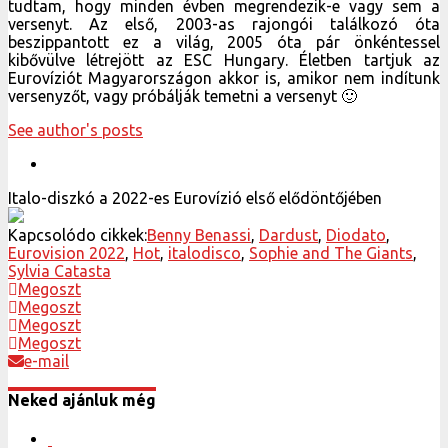
tudtam, hogy minden évben megrendezik-e vagy sem a
versenyt. Az első, 2003-as rajongói találkozó óta
beszippantott ez a világ, 2005 óta pár önkéntessel
kibővülve létrejött az ESC Hungary. Életben tartjuk az
Eurovíziót Magyarországon akkor is, amikor nem indítunk
versenyzőt, vagy próbálják temetni a versenyt 🙂
See author's posts
Italo-diszkó a 2022-es Eurovízió első elődöntőjében
Kapcsolódo cikkek:
Benny Benassi
,
Dardust
,
Diodato
,
Eurovision 2022
,
Hot
,
italodisco
,
Sophie and The Giants
,
Sylvia Catasta
Megoszt
Megoszt
Megoszt
Megoszt
e-mail
Neked ajánluk még