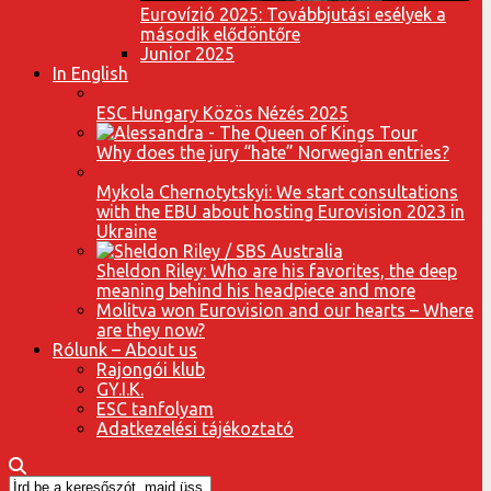
Eurovízió 2025: Továbbjutási esélyek a
második elődöntőre
Junior 2025
In English
ESC Hungary Közös Nézés 2025
Why does the jury “hate” Norwegian entries?
Mykola Chernotytskyi: We start consultations
with the EBU about hosting Eurovision 2023 in
Ukraine
Sheldon Riley: Who are his favorites, the deep
meaning behind his headpiece and more
Molitva won Eurovision and our hearts – Where
are they now?
Rólunk – About us
Rajongói klub
GY.I.K.
ESC tanfolyam
Adatkezelési tájékoztató