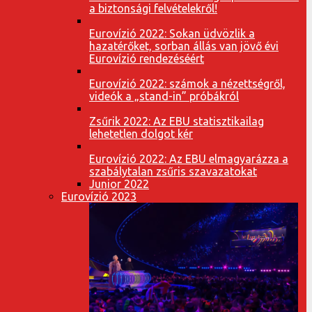
a biztonsági felvételekről!
Eurovízió 2022: Sokan üdvözlik a
hazatérőket, sorban állás van jövő évi
Eurovízió rendezéséért
Eurovízió 2022: számok a nézettségről,
videók a „stand-in” próbákról
Zsűrik 2022: Az EBU statisztikailag
lehetetlen dolgot kér
Eurovízió 2022: Az EBU elmagyarázza a
szabálytalan zsűris szavazatokat
Junior 2022
Eurovízió 2023