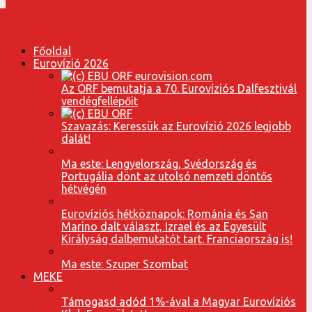
Főoldal
Eurovízió 2026
Az ORF bemutatja a 70. Eurovíziós Dalfesztivál
vendégfellépőit
Szavazás: Keressük az Eurovízió 2026 legjobb
dalát!
Ma este: Lengyelország, Svédország és
Portugália dönt az utolsó nemzeti döntős
hétvégén
Eurovíziós hétköznapok: Románia és San
Marino dalt választ, Izrael és az Egyesült
Királyság dalbemutatót tart. Franciaország is!
Ma este: Szuper Szombat
MEKE
Támogasd adód 1%-ával a Magyar Eurovíziós