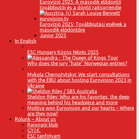
Eurovízió 2025: A második elődöntő
továbbjutói és a döntő rajtsorrendje
Eurovízió 2025: Továbbjutási esélyek a
második elődöntőre
Junior 2025
In English
ESC Hungary Közös Nézés 2025
Why does the jury “hate” Norwegian entries?
Mykola Chernotytskyi: We start consultations
with the EBU about hosting Eurovision 2023 in
Ukraine
Sheldon Riley: Who are his favorites, the deep
meaning behind his headpiece and more
Molitva won Eurovision and our hearts – Where
are they now?
Rólunk – About us
Rajongói klub
GY.I.K.
ESC tanfolyam