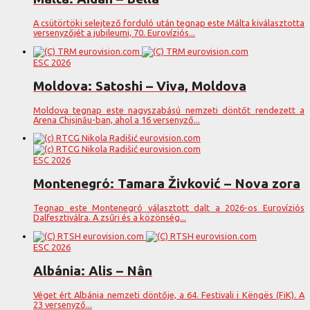
A csütörtöki selejtező forduló után tegnap este Málta kiválasztotta
versenyzőjét a jubileumi, 70. Eurovíziós...
ESC 2026
Moldova: Satoshi – Viva, Moldova
Moldova tegnap este nagyszabású nemzeti döntőt rendezett a
Arena Chișinău-ban, ahol a 16 versenyző...
ESC 2026
Montenegró: Tamara Živković – Nova zora
Tegnap este Montenegró választott dalt a 2026-os Eurovíziós
Dalfesztiválra. A zsűri és a közönség...
ESC 2026
Albánia: Alis – Nân
Véget ért Albánia nemzeti döntője, a 64. Festivali i Këngës (FiK). A
23 versenyző...