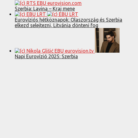
Szerbia: Lavina – Kraj mene
Eurovíziós hétköznapok: Olaszország és Szerbia
elkezd selejtezni, Litvánia dönteni fog
Napi Eurovízió 2025: Szerbia