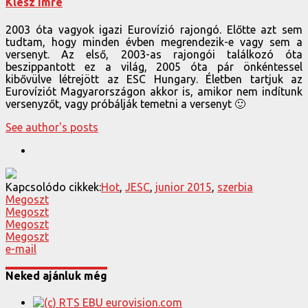
Klész Imre
2003 óta vagyok igazi Eurovízió rajongó. Előtte azt sem
tudtam, hogy minden évben megrendezik-e vagy sem a
versenyt. Az első, 2003-as rajongói találkozó óta
beszippantott ez a világ, 2005 óta pár önkéntessel
kibővülve létrejött az ESC Hungary. Életben tartjuk az
Eurovíziót Magyarországon akkor is, amikor nem indítunk
versenyzőt, vagy próbálják temetni a versenyt 🙂
See author's posts
Kapcsolódo cikkek:
Hot
,
JESC
,
junior 2015
,
szerbia
Megoszt
Megoszt
Megoszt
Megoszt
e-mail
Neked ajánluk még