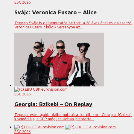
ESC 2026
Svájc: Veronica Fusaro – Alice
Tegnap Svájc is dalbemutatót tartott: a 28 éves énekes-dalszerző
Veronica Fusaro-t küldik versenybe az...
ESC 2026
Georgia: Bzikebi – On Replay
Tegnap este újabb dalbemutatóra került sor: Georgia (Grúzia)
közmédiája, a GBP még januárban jelentette...
ESC 2026