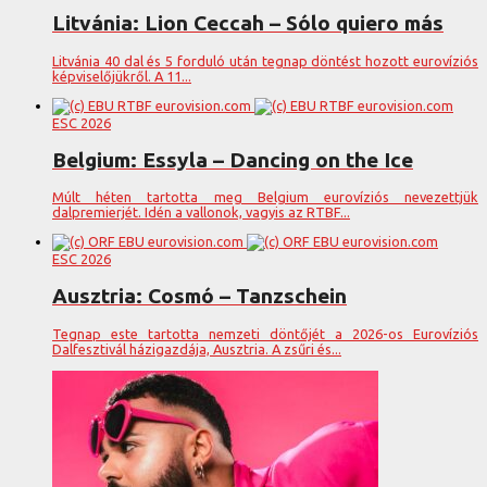
Litvánia: Lion Ceccah – Sólo quiero más
Litvánia 40 dal és 5 forduló után tegnap döntést hozott eurovíziós
képviselőjükről. A 11...
ESC 2026
Belgium: Essyla – Dancing on the Ice
Múlt héten tartotta meg Belgium eurovíziós nevezettjük
dalpremierjét. Idén a vallonok, vagyis az RTBF...
ESC 2026
Ausztria: Cosmó – Tanzschein
Tegnap este tartotta nemzeti döntőjét a 2026-os Eurovíziós
Dalfesztivál házigazdája, Ausztria. A zsűri és...