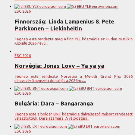
ESC 2026
Finnország: Linda Lampenius & Pete
Parkkonen – Liekinheitin
Tegnap este rendezte meg a finn YLE közmédia az Uuden Musiikin
Kilpailu 2026 nevű...
ESC 2026
Norvégia: Jonas Lovv – Ya ya ya
Tegnap este rendezte Norvégia a Melodi Grand Prix 2026
elnevezésű nemzeti döntőjét a 2026-os...
ESC 2026
Bulgária: Dara – Bangaranga
Tegnap este a bolgár BNT közmédia dalválasztó műsort rendezett
választottjuk, Dara számára. A válogatási...
ESC 2026