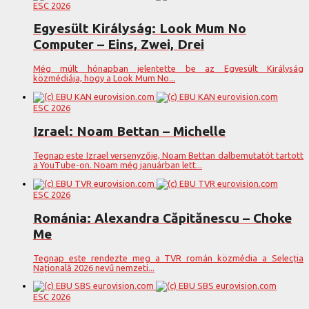
ESC 2026
Egyesült Királyság: Look Mum No
Computer – Eins, Zwei, Drei
Még múlt hónapban jelentette be az Egyesült Királyság
közmédiája, hogy a Look Mum No...
ESC 2026
Izrael: Noam Bettan – Michelle
Tegnap este Izrael versenyzője, Noam Bettan dalbemutatót tartott
a YouTube-on. Noam még januárban lett...
ESC 2026
Románia: Alexandra Căpitănescu – Choke
Me
Tegnap este rendezte meg a TVR román közmédia a Selecția
Națională 2026 nevű nemzeti...
ESC 2026