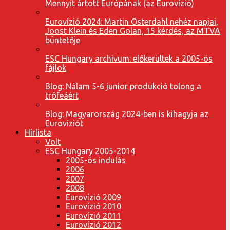
Mennyit ártott Európának (az Eurovízió)
Eurovízió 2024: Martin Österdahl nehéz napjai,
Joost Klein és Eden Golan, 15 kérdés, az MTVA
büntetője
ESC Hungary archivum: előkerültek a 2005-ös
fájlok
Blog: Nálam 5-6 junior produkció tolong a
trófeáért
Blog: Magyarország 2024-ben is kihagyja az
Eurovíziót
Hírlista
Volt
ESC Hungary 2005-2014
2005-ös indulás
2006
2007
2008
Eurovízió 2009
Eurovízió 2010
Eurovízió 2011
Eurovízió 2012