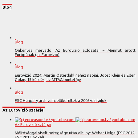
Blog
Blog
Önkényes mérvadó: Az Eurovízió áldozatai – Mennyit ártott
Európának (az Eurovízió)
Blog
Eurovízió 2024: Martin Österdahl nehéz napjai, Joost Klein és Eden
Golan, 15 kérdés, az MTVA büntetője
Blog
ESC Hungary archivum: előkerültek a 2005-ös fájlok
Az Eurovízió sztárjai
Az Eurovízió sztárjai
Méltósággal viselt betegsége után elhunyt Wéber Helga (ESC 2012,
ESC 2013; vokál)