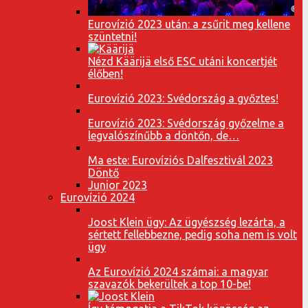
Eurovízió 2023 után: a zsűrit meg kellene
szüntetni!
Nézd Käärijä első ESC utáni koncertjét
élőben!
Eurovízió 2023: Svédország a győztes!
Eurovízió 2023: Svédország győzelme a
legvalószínűbb a döntőn, de…
Ma este: Eurovíziós Dalfesztivál 2023
Döntő
Junior 2023
Eurovízió 2024
Joost Klein ügy: Az ügyészség lezárta, a
sértett fellebbezne, pedig soha nem is volt
ügy
Az Eurovízió 2024 számai: a magyar
szavazók bekerültek a top 10-be!