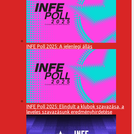
INFE Poll 2025: A jelenlegi állás
INFE Poll 2025: Elindult a klubok szavazása, a
leveles szavazásunk eredményhirdetése