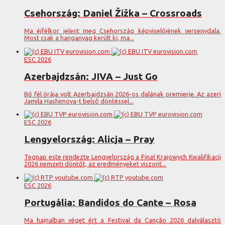
Csehország: Daniel Žižka – Crossroads
Ma éjfélkor jelent meg Csehország képviselőjének versenydala.
Most csak a hanganyag került ki, ma...
ESC 2026
Azerbajdzsán: JIVA – Just Go
Bő fél órája volt Azerbajdzsán 2026-os dalának premierje. Az azeri
Jamila Hashimova-t belső döntéssel...
ESC 2026
Lengyelország: Alicja – Pray
Tegnap este rendezte Lengyelország a Finał Krajowych Kwalifikacji
2026 nemzeti döntőt, az eredményeket viszont...
ESC 2026
Portugália: Bandidos do Cante – Rosa
Ma hajnalban véget ért a Festival da Canção 2026 dalválasztó