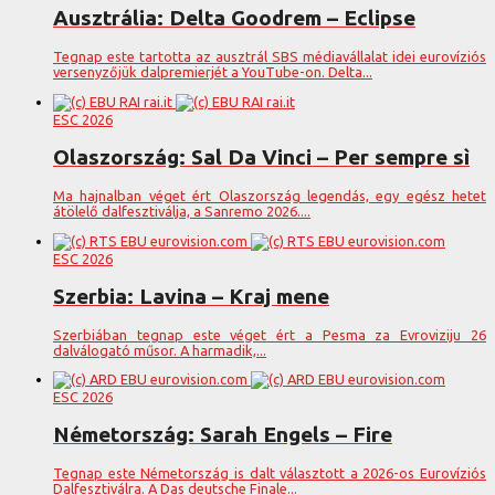
Ausztrália: Delta Goodrem – Eclipse
Tegnap este tartotta az ausztrál SBS médiavállalat idei eurovíziós
versenyzőjük dalpremierjét a YouTube-on. Delta...
ESC 2026
Olaszország: Sal Da Vinci – Per sempre sì
Ma hajnalban véget ért Olaszország legendás, egy egész hetet
átölelő dalfesztiválja, a Sanremo 2026....
ESC 2026
Szerbia: Lavina – Kraj mene
Szerbiában tegnap este véget ért a Pesma za Evroviziju 26
dalválogató műsor. A harmadik,...
ESC 2026
Németország: Sarah Engels – Fire
Tegnap este Németország is dalt választott a 2026-os Eurovíziós
Dalfesztiválra. A Das deutsche Finale...