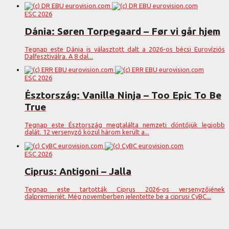
ESC 2026
Dánia: Søren Torpegaard – Før vi går hjem
Tegnap este Dánia is választott dalt a 2026-os bécsi Eurovíziós
Dalfesztiválra. A 8 dal...
ESC 2026
Észtország: Vanilla Ninja – Too Epic To Be
True
Tegnap este Észtország megtalálta nemzeti döntőjük legjobb
dalát. 12 versenyző közül három került a...
ESC 2026
Ciprus: Antigoni – Jalla
Tegnap este tartották Ciprus 2026-os versenyzőjének
dalpremierjét. Még novemberben jelentette be a ciprusi CyBC...