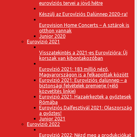
eurovíziós tervei a jövő hétre
Készülj az Eurovíziós Dalünnep 2020-ra!
Eurovision Home Concerts – A sztárok is
otthon vannak
Junior 2020
Eurovízió 2021
Visszatekintés a 2021-es Eurovízióra: Új
korszak van kibontakozóban
Eurovízió 2021: 183 millió néző,
Magyarországon is a felkapottak között
Eurovízió 2021: Eurovíziós dalünnep – a
biztonsági felvételek premierje (+élő
közvetítés linkje)
Eurovízió 2021: Hazaérkeztek a győztesek
Rómába
Eurovíziós Dalfesztivál 2021: Olaszország
a győztes!
Junior 2021
Eurovízió 2022
Eurovízió 2022: Nézd meg a produkciókat