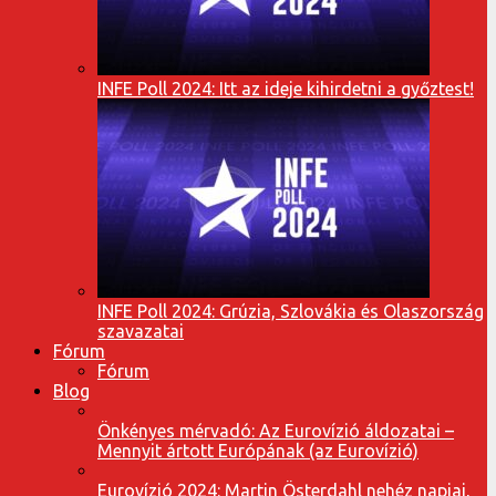
INFE Poll 2024: Itt az ideje kihirdetni a győztest!
INFE Poll 2024: Grúzia, Szlovákia és Olaszország
szavazatai
Fórum
Fórum
Blog
Önkényes mérvadó: Az Eurovízió áldozatai –
Mennyit ártott Európának (az Eurovízió)
Eurovízió 2024: Martin Österdahl nehéz napjai,