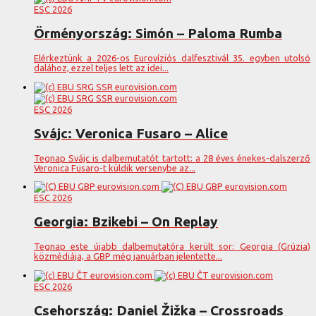
ESC 2026
Örményország: Simón – Paloma Rumba
Elérkeztünk a 2026-os Eurovíziós dalfesztivál 35. egyben utolsó
dalához, ezzel teljes lett az idei...
ESC 2026
Svájc: Veronica Fusaro – Alice
Tegnap Svájc is dalbemutatót tartott: a 28 éves énekes-dalszerző
Veronica Fusaro-t küldik versenybe az...
ESC 2026
Georgia: Bzikebi – On Replay
Tegnap este újabb dalbemutatóra került sor: Georgia (Grúzia)
közmédiája, a GBP még januárban jelentette...
ESC 2026
Csehország: Daniel Žižka – Crossroads