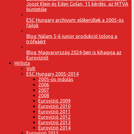
Joost Klein és Eden Golan, 15 kérdés, az MTVA
büntetője
ESC Hungary archivum: előkerültek a 2005-ös
fájlok
Blog: Nálam 5-6 junior produkció tolong a
trófeáért
Blog: Magyarország 2024-ben is kihagyja az
Eurovíziót
Hírlista
Volt
ESC Hungary 2005-2014
2005-ös indulás
2006
2007
2008
Eurovízió 2009
Eurovízió 2010
Eurovízió 2011
Eurovízió 2012
Eurovízió 2013
Eurovízió 2014
Eurovízió 2015