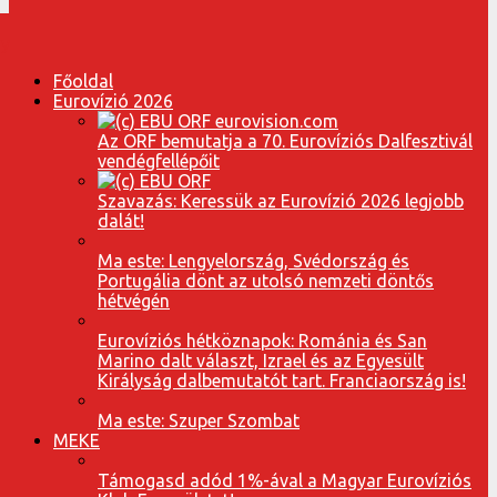
Főoldal
Eurovízió 2026
Az ORF bemutatja a 70. Eurovíziós Dalfesztivál
vendégfellépőit
Szavazás: Keressük az Eurovízió 2026 legjobb
dalát!
Ma este: Lengyelország, Svédország és
Portugália dönt az utolsó nemzeti döntős
hétvégén
Eurovíziós hétköznapok: Románia és San
Marino dalt választ, Izrael és az Egyesült
Királyság dalbemutatót tart. Franciaország is!
Ma este: Szuper Szombat
MEKE
Támogasd adód 1%-ával a Magyar Eurovíziós