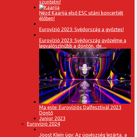
szüntetni!
Nézd Käärijä első ESC utáni koncertjét
élőben!
Eurovízió 2023: Svédország a győztes!
Eurovízió 2023: Svédország győzelme a
legvalószínűbb a döntőn, de…
Ma este: Eurovíziós Dalfesztivál 2023
Döntő
Junior 2023
Eurovízió 2024
Joost Klein ügy: Az ügyészség lezárta, a