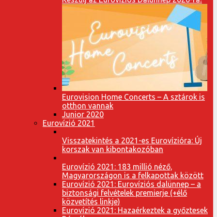
Eurovision Home Concerts – A sztárok is
otthon vannak
Junior 2020
Eurovízió 2021
Visszatekintés a 2021-es Eurovízióra: Új
korszak van kibontakozóban
Eurovízió 2021: 183 millió néző,
Magyarországon is a felkapottak között
Eurovízió 2021: Eurovíziós dalünnep – a
biztonsági felvételek premierje (+élő
közvetítés linkje)
Eurovízió 2021: Hazaérkeztek a győztesek