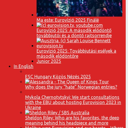
Ma este: Eurovízió 2025 Finálé
Eurovízió 2025: A második elődöntő
továbbjutói és a döntő rajtsorrendje
Eurovízió 2025: Továbbjutási esélyek a
második elődöntőre
Junior 2025
In English
ESC Hungary Közös Nézés 2025
Why does the jury “hate” Norwegian entries?
Mykola Chernotytskyi: We start consultations
with the EBU about hosting Eurovision 2023 in
Ukraine
Sheldon Riley: Who are his favorites, the deep
meaning behind his headpiece and more
Molitva won Eurovision and our hearts – Where