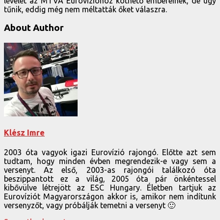
levelet az MTVA Eurovízióhoz köthető embereinek, de úgy
tűnik, eddig még nem méltatták őket válaszra.
About Author
Klész Imre
2003 óta vagyok igazi Eurovízió rajongó. Előtte azt sem
tudtam, hogy minden évben megrendezik-e vagy sem a
versenyt. Az első, 2003-as rajongói találkozó óta
beszippantott ez a világ, 2005 óta pár önkéntessel
kibővülve létrejött az ESC Hungary. Életben tartjuk az
Eurovíziót Magyarországon akkor is, amikor nem indítunk
versenyzőt, vagy próbálják temetni a versenyt 🙂