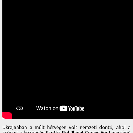
Ukrajnában a múlt hétvégén volt nemzeti döntő, ahol a
zsűri és a közönség Szofija Rol Planet Craves For Love című