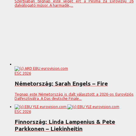
Szerbiában tegnap este véget ért a Pesma za Evroviziju 26
dalválogató műsor. A harmadik,...
ESC 2026
Németország: Sarah Engels – Fire
Tegnap este Németország is dalt választott a 2026-os Eurovíziós
Dalfesztiválra. A Das deutsche Finale...
ESC 2026
Finnország: Linda Lampenius & Pete
Parkkonen – Liekinheitin