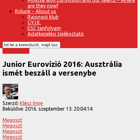
are they now?
Rólunk – About us
Rajongói klub
GY.I.K.
ESC tanfolyam
Adatkezelési tájékoztató
Junior 2016
Junior Eurovízió 2016: Ausztrália
ismét beszáll a versenybe
Szerző:
Klész Imre
Beküldve:
2016. szeptember 13. 20:04:14
Megoszt
Megoszt
Megoszt
Megoszt