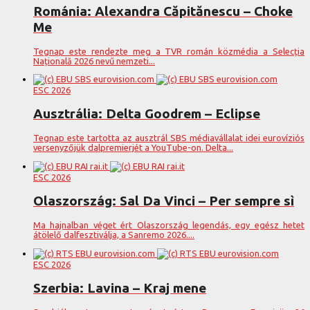
Románia: Alexandra Căpitănescu – Choke
Me
Tegnap este rendezte meg a TVR román közmédia a Selecția
Națională 2026 nevű nemzeti...
ESC 2026
Ausztrália: Delta Goodrem – Eclipse
Tegnap este tartotta az ausztrál SBS médiavállalat idei eurovíziós
versenyzőjük dalpremierjét a YouTube-on. Delta...
ESC 2026
Olaszország: Sal Da Vinci – Per sempre sì
Ma hajnalban véget ért Olaszország legendás, egy egész hetet
átölelő dalfesztiválja, a Sanremo 2026....
ESC 2026
Szerbia: Lavina – Kraj mene