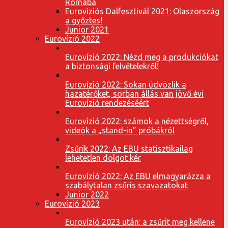
Rómába
Eurovíziós Dalfesztivál 2021: Olaszország
a győztes!
Junior 2021
Eurovízió 2022
Eurovízió 2022: Nézd meg a produkciókat
a biztonsági felvételekről!
Eurovízió 2022: Sokan üdvözlik a
hazatérőket, sorban állás van jövő évi
Eurovízió rendezéséért
Eurovízió 2022: számok a nézettségről,
videók a „stand-in” próbákról
Zsűrik 2022: Az EBU statisztikailag
lehetetlen dolgot kér
Eurovízió 2022: Az EBU elmagyarázza a
szabálytalan zsűris szavazatokat
Junior 2022
Eurovízió 2023
Eurovízió 2023 után: a zsűrit meg kellene