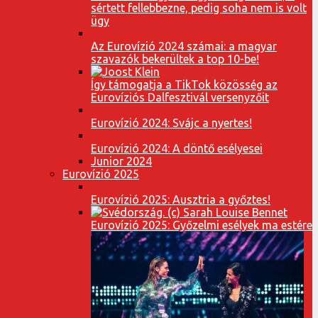
sértett fellebbezne, pedig soha nem is volt
ügy
Az Eurovízió 2024 számai: a magyar
szavazók bekerültek a top 10-be!
Így támogatja a TikTok közösség az
Eurovíziós Dalfesztivál versenyzőit
Eurovízió 2024: Svájc a nyertes!
Eurovízió 2024: A döntő esélyesei
Junior 2024
Eurovízió 2025
Eurovízió 2025: Ausztria a győztes!
Eurovízió 2025: Győzelmi esélyek ma estére