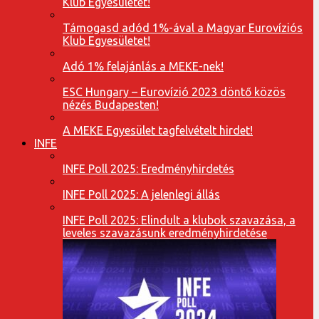
Klub Egyesületet!
Támogasd adód 1%-ával a Magyar Eurovíziós
Klub Egyesületet!
Adó 1% felajánlás a MEKE-nek!
ESC Hungary – Eurovízió 2023 döntő közös
nézés Budapesten!
A MEKE Egyesület tagfelvételt hirdet!
INFE
INFE Poll 2025: Eredményhirdetés
INFE Poll 2025: A jelenlegi állás
INFE Poll 2025: Elindult a klubok szavazása, a
leveles szavazásunk eredményhirdetése