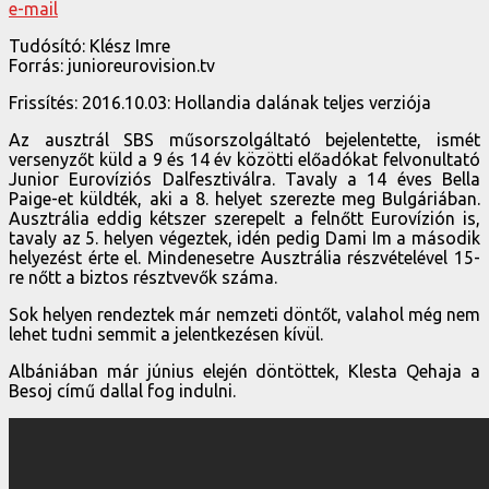
e-mail
Tudósító: Klész Imre
Forrás: junioreurovision.tv
Frissítés: 2016.10.03: Hollandia dalának teljes verziója
Az ausztrál SBS műsorszolgáltató bejelentette, ismét
versenyzőt küld a 9 és 14 év közötti előadókat felvonultató
Junior Eurovíziós Dalfesztiválra. Tavaly a 14 éves Bella
Paige-et küldték, aki a 8. helyet szerezte meg Bulgáriában.
Ausztrália eddig kétszer szerepelt a felnőtt Eurovízión is,
tavaly az 5. helyen végeztek, idén pedig Dami Im a második
helyezést érte el. Mindenesetre Ausztrália részvételével 15-
re nőtt a biztos résztvevők száma.
Sok helyen rendeztek már nemzeti döntőt, valahol még nem
lehet tudni semmit a jelentkezésen kívül.
Albániában már június elején döntöttek, Klesta Qehaja a
Besoj című dallal fog indulni.