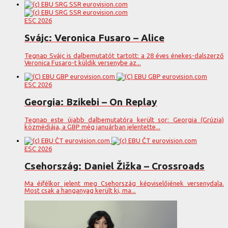
ESC 2026
Svájc: Veronica Fusaro – Alice
Tegnap Svájc is dalbemutatót tartott: a 28 éves énekes-dalszerző
Veronica Fusaro-t küldik versenybe az...
ESC 2026
Georgia: Bzikebi – On Replay
Tegnap este újabb dalbemutatóra került sor: Georgia (Grúzia)
közmédiája, a GBP még januárban jelentette...
ESC 2026
Csehország: Daniel Žižka – Crossroads
Ma éjfélkor jelent meg Csehország képviselőjének versenydala.
Most csak a hanganyag került ki, ma...