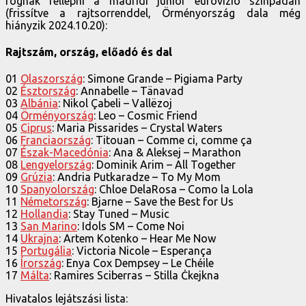
fognak fellépni a madridi junior eurovízió színpadán
(frissítve a rajtsorrenddel, Örményország dala még
hiányzik 2024.10.20):
Rajtszám, ország, előadó és dal
01
Olaszország
: Simone Grande – Pigiama Party
02
Észtország
: Annabelle – Tänavad
03
Albánia
: Nikol Çabeli – Vallëzoj
04
Örményország
: Leo – Cosmic Friend
05
Ciprus
: Maria Pissarides – Crystal Waters
06
Franciaország
: Titouan – Comme ci, comme ça
07
Észak-Macedónia
: Ana & Aleksej – Marathon
08
Lengyelország
: Dominik Arim – All Together
09
Grúzia
: Andria Putkaradze – To My Mom
10
Spanyolország
: Chloe DelaRosa – Como la Lola
11
Németország
: Bjarne – Save the Best for Us
12
Hollandia
: Stay Tuned – Music
13
San Marino
: Idols SM – Come Noi
14
Ukrajna
: Artem Kotenko – Hear Me Now
15
Portugália
: Victoria Nicole – Esperança
16
Írország
: Enya Cox Dempsey – Le Chéile
17
Málta
: Ramires Sciberras – Stilla Ċkejkna
Hivatalos lejátszási lista: