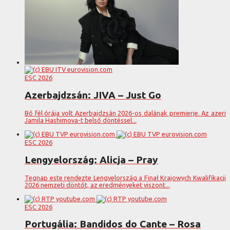
ESC 2026
Azerbajdzsán: JIVA – Just Go
Bő fél órája volt Azerbajdzsán 2026-os dalának premierje. Az azeri
Jamila Hashimova-t belső döntéssel...
ESC 2026
Lengyelország: Alicja – Pray
Tegnap este rendezte Lengyelország a Finał Krajowych Kwalifikacji
2026 nemzeti döntőt, az eredményeket viszont...
ESC 2026
Portugália: Bandidos do Cante – Rosa