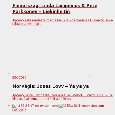
Finnország: Linda Lampenius & Pete
Parkkonen – Liekinheitin
Tegnap este rendezte meg a finn YLE közmédia az Uuden Musiikin
Kilpailu 2026 nevű...
ESC 2026
Norvégia: Jonas Lovv – Ya ya ya
Tegnap este rendezte Norvégia a Melodi Grand Prix 2026
elnevezésű nemzeti döntőjét a 2026-os...
ESC 2026