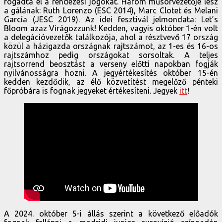
fogadta el a rendezési jogokat. Három műsorvezetője lesz
a gálának: Ruth Lorenzo (ESC 2014), Marc Clotet és Melani
García (JESC 2019). Az idei fesztivál jelmondata: Let’s
Bloom azaz Virágozzunk! Kedden, vagyis október 1-én volt
a delegációvezetők találkozója, ahol a résztvevő 17 ország
közül a házigazda országnak rajtszámot, az 1-es és 16-os
rajtszámhoz pedig országokat sorsoltak. A teljes
rajtsorrend beosztást a verseny előtti napokban fogják
nyilvánosságra hozni. A jegyértékesítés október 15-én
kedden kezdődik, az élő közvetítést megelőző pénteki
főpróbára is fognak jegyeket értékesíteni. Jegyek
itt
!
A 2024. október 5-i állás szerint a következő előadók