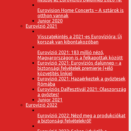
Eurovision Home Concerts – A sztárok is
otthon vannak
Junior 2020
Eurovízió 2021
Visszatekintés a 2021-es Eurovízióra: Új
korszak van kibontakozóban
Eurovízió 2021: 183 millió néző,
Magyarországon is a felkapottak között
Eurovízió 2021: Eurovíziós dalünnep – a
biztonsági felvételek premierje (+élő
közvetítés linkje)
Eurovízió 2021: Hazaérkeztek a győztesek
Rómába
Eurovíziós Dalfesztivál 2021: Olaszország
a győztes!
Junior 2021
Eurovízió 2022
Eurovízió 2022: Nézd meg a produkciókat
a biztonsági felvételekről!