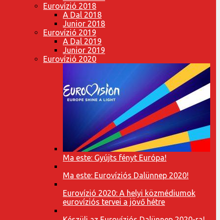
Eurovízió 2018
A Dal 2018
Junior 2018
Eurovízió 2019
A Dal 2019
Junior 2019
Eurovízió 2020
Ma este: Gyújts fényt Európa!
Ma este: Eurovíziós Dalünnep 2020!
Eurovízió 2020: A helyi közmédiumok
eurovíziós tervei a jövő hétre
Készülj az Eurovíziós Dalünnep 2020-ra!