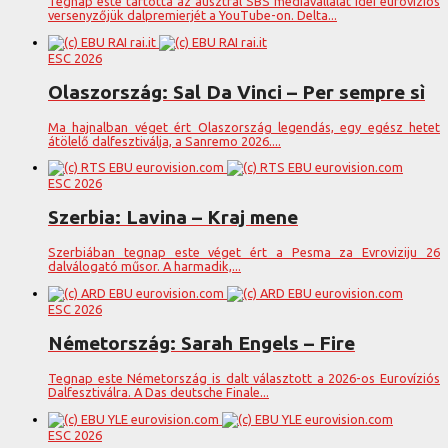
Tegnap este tartotta az ausztrál SBS médiavállalat idei eurovíziós
versenyzőjük dalpremierjét a YouTube-on. Delta...
ESC 2026
Olaszország: Sal Da Vinci – Per sempre sì
Ma hajnalban véget ért Olaszország legendás, egy egész hetet
átölelő dalfesztiválja, a Sanremo 2026....
ESC 2026
Szerbia: Lavina – Kraj mene
Szerbiában tegnap este véget ért a Pesma za Evroviziju 26
dalválogató műsor. A harmadik,...
ESC 2026
Németország: Sarah Engels – Fire
Tegnap este Németország is dalt választott a 2026-os Eurovíziós
Dalfesztiválra. A Das deutsche Finale...
ESC 2026