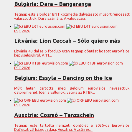
Bulgária: Dara – Bangaranga
Tegnap este a bolgár BNT közmédia dalválasztó műsort rendezett
választottjuk, Dara számára. A válogatási...
ESC 2026
Litvánia: Lion Ceccah – Sólo quiero más
Litvánia 40 dal és 5 forduló után tegnap döntést hozott eurovíziós
képviselőjükről. A 11...
ESC 2026
Belgium: Essyla – Dancing on the Ice
Múlt héten tartotta meg Belgium eurovíziós nevezettjük
dalpremierjét. Idén a vallonok, vagyis az RTBF...
ESC 2026
Ausztria: Cosmó – Tanzschein
Tegnap este tartotta nemzeti döntőjét a 2026-os Eurovíziós
Dalfesztivál házigazdája, Ausztria. A zsűri és...