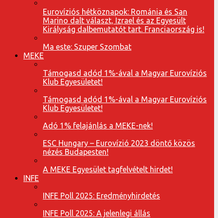
Eurovíziós hétköznapok: Románia és San
Marino dalt választ, Izrael és az Egyesült
Királyság dalbemutatót tart. Franciaország is!
Ma este: Szuper Szombat
MEKE
Támogasd adód 1%-ával a Magyar Eurovíziós
Klub Egyesületet!
Támogasd adód 1%-ával a Magyar Eurovíziós
Klub Egyesületet!
Adó 1% felajánlás a MEKE-nek!
ESC Hungary – Eurovízió 2023 döntő közös
nézés Budapesten!
A MEKE Egyesület tagfelvételt hirdet!
INFE
INFE Poll 2025: Eredményhirdetés
INFE Poll 2025: A jelenlegi állás