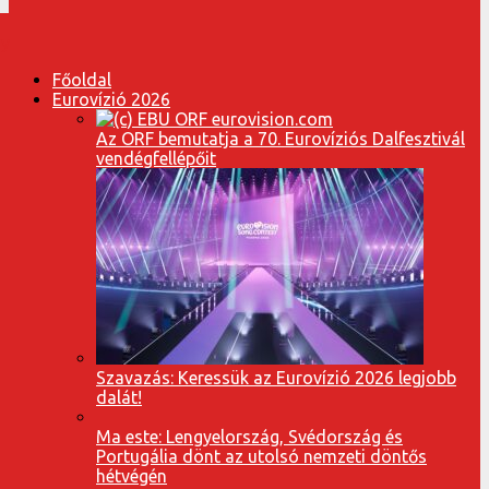
Főoldal
Eurovízió 2026
Az ORF bemutatja a 70. Eurovíziós Dalfesztivál
vendégfellépőit
Szavazás: Keressük az Eurovízió 2026 legjobb
dalát!
Ma este: Lengyelország, Svédország és
Portugália dönt az utolsó nemzeti döntős
hétvégén