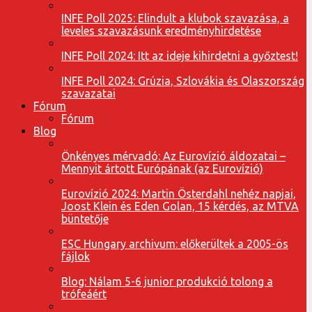
INFE Poll 2025: Elindult a klubok szavazása, a
leveles szavazásunk eredményhirdetése
INFE Poll 2024: Itt az ideje kihirdetni a győztest!
INFE Poll 2024: Grúzia, Szlovákia és Olaszország
szavazatai
Fórum
Fórum
Blog
Önkényes mérvadó: Az Eurovízió áldozatai –
Mennyit ártott Európának (az Eurovízió)
Eurovízió 2024: Martin Österdahl nehéz napjai,
Joost Klein és Eden Golan, 15 kérdés, az MTVA
büntetője
ESC Hungary archivum: előkerültek a 2005-ös
fájlok
Blog: Nálam 5-6 junior produkció tolong a
trófeáért