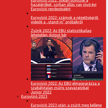
Eurovízió 2022: Sokan üdvözlik a
hazatérőket, sorban állás van jövő évi
Eurovízió rendezéséért
Eurovízió 2022: számok a nézettségről,
videók a „stand-in” próbákról
Zsűrik 2022: Az EBU statisztikailag
lehetetlen dolgot kér
Eurovízió 2022: Az EBU elmagyarázza a
szabálytalan zsűris szavazatokat
Junior 2022
Eurovízió 2023
Eurovízió 2023 után: a zsűrit meg kellene