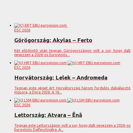
ESC 2026
Görögország: Akylas – Ferto
Két elődöntő után tegnap Görögországon volt a sor, hogy dalt
nevezzen a 2026-os Eurovíziós...
ESC 2026
Horvátország: Lelek – Andromeda
Tegnap este véget ért Horvátország három fordulós dalválasztó
műsora, a Dora 2026. A 16...
ESC 2026
Lettország: Atvara – Ēnā
Tegnap este Lettországon volt a sor, hogy dalt nevezzen a 2026-os
Eurovíziós Dalfesztiválra. A...