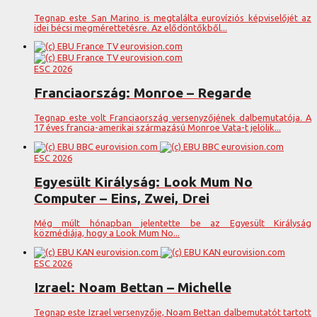
Tegnap este San Marino is megtalálta eurovíziós képviselőjét az
idei bécsi megmérettetésre. Az elődöntőkből...
ESC 2026
Franciaország: Monroe – Regarde
Tegnap este volt Franciaország versenyzőjének dalbemutatója. A
17 éves francia-amerikai származású Monroe Vata-t jelölik...
ESC 2026
Egyesült Királyság: Look Mum No
Computer – Eins, Zwei, Drei
Még múlt hónapban jelentette be az Egyesült Királyság
közmédiája, hogy a Look Mum No...
ESC 2026
Izrael: Noam Bettan – Michelle
Tegnap este Izrael versenyzője, Noam Bettan dalbemutatót tartott