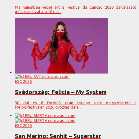
Ma hajnalban véget ért a Festival da Canção 2026 dalválasztó
műsorsorozata. a 10 dal...
ESC 2026
Svédország: Felicia – My System
30 dal és 6 forduló után tegnap este megszületett a
Melodifestivalen 2026 győztes dala....
ESC 2026
San Marino: Senhit – Superstar