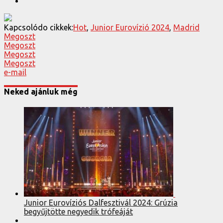
Kapcsolódo cikkek:
Hot
,
Junior Eurovízió 2024
,
Madrid
Megoszt
Megoszt
Megoszt
Megoszt
e-mail
Neked ajánluk még
Junior Eurovíziós Dalfesztivál 2024: Grúzia
begyűjtötte negyedik trófeáját