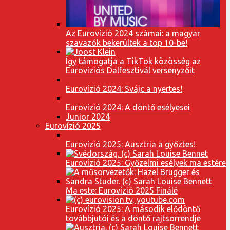
Az Eurovízió 2024 számai: a magyar
szavazók bekerültek a top 10-be!
Így támogatja a TikTok közösség az
Eurovíziós Dalfesztivál versenyzőit
Eurovízió 2024: Svájc a nyertes!
Eurovízió 2024: A döntő esélyesei
Junior 2024
Eurovízió 2025
Eurovízió 2025: Ausztria a győztes!
Eurovízió 2025: Győzelmi esélyek ma estére
Ma este: Eurovízió 2025 Finálé
Eurovízió 2025: A második elődöntő
továbbjutói és a döntő rajtsorrendje