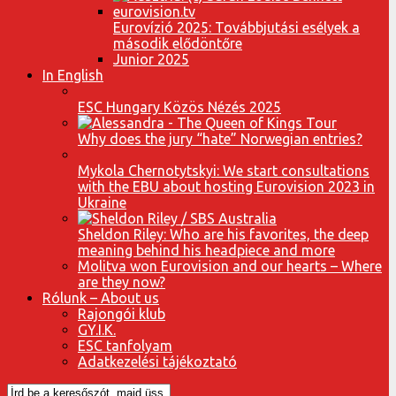
Eurovízió 2025: Továbbjutási esélyek a
második elődöntőre
Junior 2025
In English
ESC Hungary Közös Nézés 2025
Why does the jury “hate” Norwegian entries?
Mykola Chernotytskyi: We start consultations
with the EBU about hosting Eurovision 2023 in
Ukraine
Sheldon Riley: Who are his favorites, the deep
meaning behind his headpiece and more
Molitva won Eurovision and our hearts – Where
are they now?
Rólunk – About us
Rajongói klub
GY.I.K.
ESC tanfolyam
Adatkezelési tájékoztató