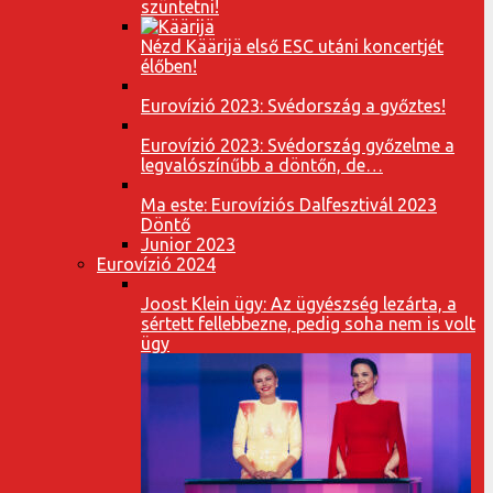
szüntetni!
Nézd Käärijä első ESC utáni koncertjét
élőben!
Eurovízió 2023: Svédország a győztes!
Eurovízió 2023: Svédország győzelme a
legvalószínűbb a döntőn, de…
Ma este: Eurovíziós Dalfesztivál 2023
Döntő
Junior 2023
Eurovízió 2024
Joost Klein ügy: Az ügyészség lezárta, a
sértett fellebbezne, pedig soha nem is volt
ügy