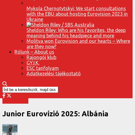
Mykola Chernotytskyi: We start consultations
with the EBU about hosting Eurovision 2023 in
Ukraine
Sheldon Riley: Who are his favorites, the deep
meaning behind his headpiece and more
Molitva won Eurovision and our hearts – Where
are they now?
Rólunk – About us
Rajongói klub
GY.I.K.
ESC tanfolyam
Adatkezelési tájékoztató
Junior 2025
Junior Eurovízió 2025: Albánia