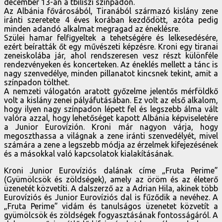
december 13-án a tbiliszi színpadon.
Az Albánia fővárosából, Tiranából származó kislány zene
iránti szeretete 4 éves korában kezdődött, azóta pedig
minden adandó alkalmat megragad az éneklésre.
Szülei hamar felfigyeltek a tehetségére és lelkesedésére,
ezért beíratták őt egy művészeti képzésre. Kroni egy tiranai
zeneiskolába jár, ahol rendszeresen vesz részt különféle
rendezvényeken és koncerteken. Az éneklés mellett a tánc is
nagy szenvedélye, minden pillanatot kincsnek tekint, amit a
színpadon tölthet.
A nemzeti válogatón aratott győzelme jelentős mérföldkő
volt a kislány zenei pályáfutásában. Ez volt az első alkalom,
hogy ilyen nagy színpadon lépett fel és legszebb álma vált
valóra azzal, hogy lehetőséget kapott Albánia képviseletére
a Junior Eurovízión. Kroni már nagyon várja, hogy
megoszthassa a világnak a zene iránti szenvedélyét, mivel
számára a zene a legszebb módja az érzelmek kifejezésének
és a másokkal való kapcsolatok kialakításának.
Kroni Junior Eurovíziós dalának címe „Fruta Perime”
(Gyümölcsök és zöldségek), amely az öröm és az életerő
üzenetét közvetíti. A dalszerző az a Adrian Hila, akinek több
Eurovíziós és Junior Eurovíziós dal is fűződik a nevéhez. A
„Fruta Perime” vidám és tanulságos üzenetet közvetít a
gyümölcsök és zöldségek fogyasztásának fontosságáról. A