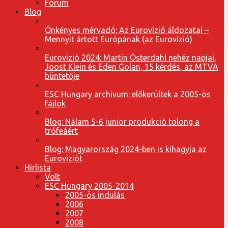
Fórum
Blog
Önkényes mérvadó: Az Eurovízió áldozatai –
Mennyit ártott Európának (az Eurovízió)
Eurovízió 2024: Martin Österdahl nehéz napjai,
Joost Klein és Eden Golan, 15 kérdés, az MTVA
büntetője
ESC Hungary archivum: előkerültek a 2005-ös
fájlok
Blog: Nálam 5-6 junior produkció tolong a
trófeáért
Blog: Magyarország 2024-ben is kihagyja az
Eurovíziót
Hírlista
Volt
ESC Hungary 2005-2014
2005-ös indulás
2006
2007
2008