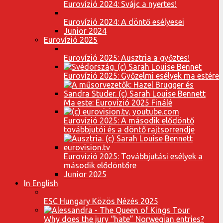
Eurovízió 2024: Svájc a nyertes!
Eurovízió 2024: A döntő esélyesei
Junior 2024
Eurovízió 2025
Eurovízió 2025: Ausztria a győztes!
Eurovízió 2025: Győzelmi esélyek ma estére
Ma este: Eurovízió 2025 Finálé
Eurovízió 2025: A második elődöntő
továbbjutói és a döntő rajtsorrendje
Eurovízió 2025: Továbbjutási esélyek a
második elődöntőre
Junior 2025
In English
ESC Hungary Közös Nézés 2025
Why does the jury “hate” Norwegian entries?