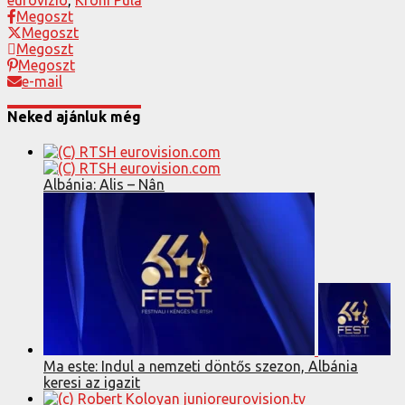
Megoszt
Megoszt
Megoszt
Megoszt
e-mail
Neked ajánluk még
Albánia: Alis – Nân
Ma este: Indul a nemzeti döntős szezon, Albánia
keresi az igazit