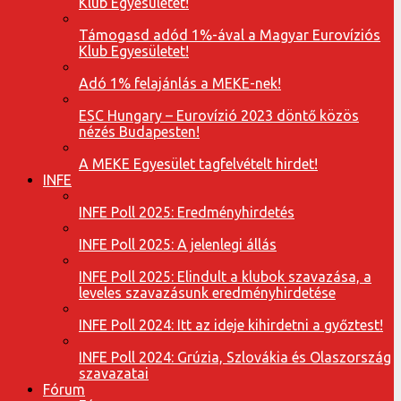
Klub Egyesületet!
Támogasd adód 1%-ával a Magyar Eurovíziós
Klub Egyesületet!
Adó 1% felajánlás a MEKE-nek!
ESC Hungary – Eurovízió 2023 döntő közös
nézés Budapesten!
A MEKE Egyesület tagfelvételt hirdet!
INFE
INFE Poll 2025: Eredményhirdetés
INFE Poll 2025: A jelenlegi állás
INFE Poll 2025: Elindult a klubok szavazása, a
leveles szavazásunk eredményhirdetése
INFE Poll 2024: Itt az ideje kihirdetni a győztest!
INFE Poll 2024: Grúzia, Szlovákia és Olaszország
szavazatai
Fórum