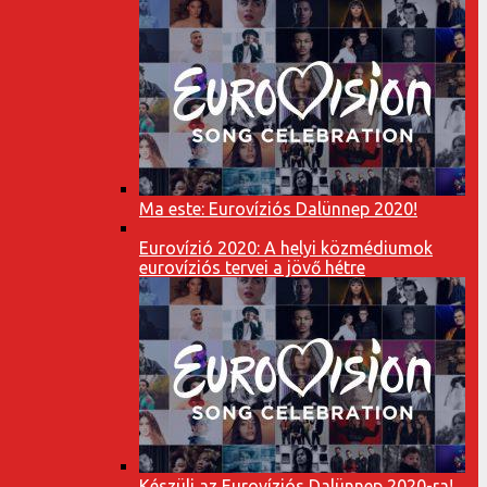
Ma este: Eurovíziós Dalünnep 2020!
Eurovízió 2020: A helyi közmédiumok
eurovíziós tervei a jövő hétre
Készülj az Eurovíziós Dalünnep 2020-ra!