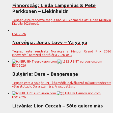
Finnország: Linda Lampenius & Pete
Parkkonen – Liekinheitin
Tegnap este rendezte meg a finn YLE közmédia az Uuden Musiikin
Kilpailu 2026 nevű...
ESC 2026
Norvégia: Jonas Lovv – Ya ya ya
Tegnap este rendezte Norvégia a Melodi Grand Prix 2026
elnevezésű nemzeti döntőjét a 2026-os...
ESC 2026
Bulgária: Dara – Bangaranga
Tegnap este a bolgár BNT közmédia dalválasztó műsort rendezett
választottjuk, Dara számára. A válogatási...
ESC 2026
Litvánia: Lion Ceccah – Sólo quiero más