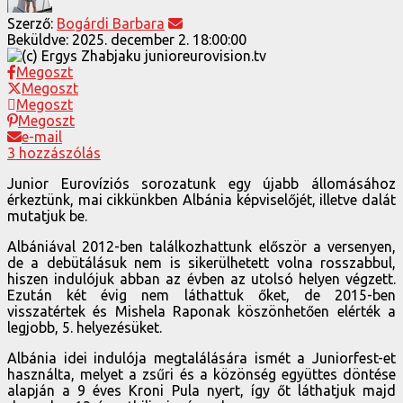
Szerző:
Bogárdi Barbara
Beküldve:
2025. december 2. 18:00:00
Megoszt
Megoszt
Megoszt
Megoszt
e-mail
3 hozzászólás
Junior Eurovíziós sorozatunk egy újabb állomásához
érkeztünk, mai cikkünkben Albánia képviselőjét, illetve dalát
mutatjuk be.
Albániával 2012-ben találkozhattunk először a versenyen,
de a debütálásuk nem is sikerülhetett volna rosszabbul,
hiszen indulójuk abban az évben az utolsó helyen végzett.
Ezután két évig nem láthattuk őket, de 2015-ben
visszatértek és Mishela Raponak köszönhetően elérték a
legjobb, 5. helyezésüket.
Albánia idei indulója megtalálására ismét a Juniorfest-et
használta, melyet a zsűri és a közönség együttes döntése
alapján a 9 éves Kroni Pula nyert, így őt láthatjuk majd