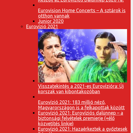
Eurovision Home Concerts – A sztárok is
otthon vannak
Junior 2020
Eurovízió 2021
Visszatekintés a 2021-es Eurovízióra: Új
korszak van kibontakozóban
Eurovízió 2021: 183 millió néző,
Magyarországon is a felkapottak között
Eurovízió 2021: Eurovíziós dalünnep – a
biztonsági felvételek premierje (+élő
közvetítés linkje)
Eurovízió 2021: Hazaérkeztek a győztesek