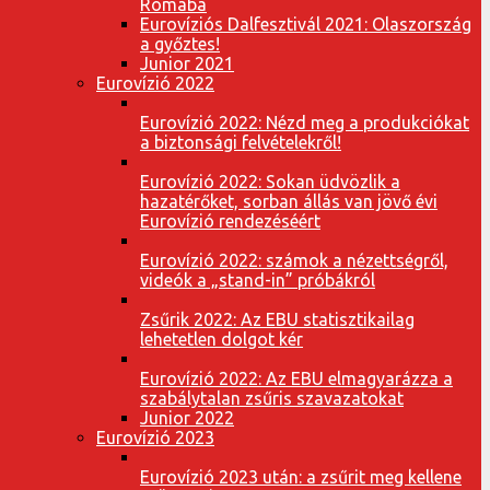
Rómába
Eurovíziós Dalfesztivál 2021: Olaszország
a győztes!
Junior 2021
Eurovízió 2022
Eurovízió 2022: Nézd meg a produkciókat
a biztonsági felvételekről!
Eurovízió 2022: Sokan üdvözlik a
hazatérőket, sorban állás van jövő évi
Eurovízió rendezéséért
Eurovízió 2022: számok a nézettségről,
videók a „stand-in” próbákról
Zsűrik 2022: Az EBU statisztikailag
lehetetlen dolgot kér
Eurovízió 2022: Az EBU elmagyarázza a
szabálytalan zsűris szavazatokat
Junior 2022
Eurovízió 2023
Eurovízió 2023 után: a zsűrit meg kellene