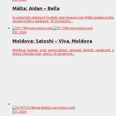
Málta: Aidan – Bella
A csütörtöki selejtező forduló után tegnap este Málta kiválasztotta
versenyzőjét a jubileumi, 70. Eurovíziós...
ESC 2026
Moldova: Satoshi – Viva, Moldova
Moldova tegnap este nagyszabású nemzeti döntőt rendezett a
Arena Chișinău-ban, ahol a 16 versenyző...
ESC 2026