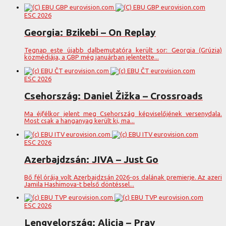
ESC 2026
Georgia: Bzikebi – On Replay
Tegnap este újabb dalbemutatóra került sor: Georgia (Grúzia)
közmédiája, a GBP még januárban jelentette...
ESC 2026
Csehország: Daniel Žižka – Crossroads
Ma éjfélkor jelent meg Csehország képviselőjének versenydala.
Most csak a hanganyag került ki, ma...
ESC 2026
Azerbajdzsán: JIVA – Just Go
Bő fél órája volt Azerbajdzsán 2026-os dalának premierje. Az azeri
Jamila Hashimova-t belső döntéssel...
ESC 2026
Lengyelország: Alicja – Pray