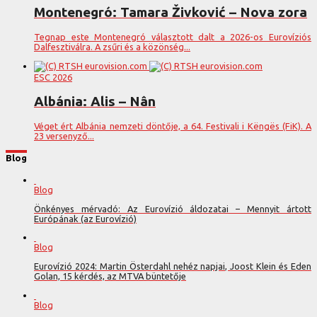
Montenegró: Tamara Živković – Nova zora
Tegnap este Montenegró választott dalt a 2026-os Eurovíziós
Dalfesztiválra. A zsűri és a közönség...
ESC 2026
Albánia: Alis – Nân
Véget ért Albánia nemzeti döntője, a 64. Festivali i Këngës (FiK). A
23 versenyző...
Blog
Blog
Önkényes mérvadó: Az Eurovízió áldozatai – Mennyit ártott
Európának (az Eurovízió)
Blog
Eurovízió 2024: Martin Österdahl nehéz napjai, Joost Klein és Eden
Golan, 15 kérdés, az MTVA büntetője
Blog