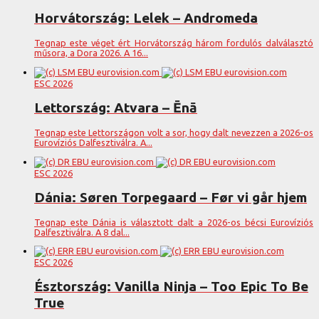
Horvátország: Lelek – Andromeda
Tegnap este véget ért Horvátország három fordulós dalválasztó
műsora, a Dora 2026. A 16...
ESC 2026
Lettország: Atvara – Ēnā
Tegnap este Lettországon volt a sor, hogy dalt nevezzen a 2026-os
Eurovíziós Dalfesztiválra. A...
ESC 2026
Dánia: Søren Torpegaard – Før vi går hjem
Tegnap este Dánia is választott dalt a 2026-os bécsi Eurovíziós
Dalfesztiválra. A 8 dal...
ESC 2026
Észtország: Vanilla Ninja – Too Epic To Be
True