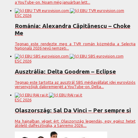
a YouTube-on. Noam még januárban lett...
ESC 2026
Románia: Alexandra Căpitănescu – Choke
Me
Tegnap este rendezte meg a TVR román közmédia a Selecția
Națională 2026 nevű nemzeti...
ESC 2026
Ausztrália: Delta Goodrem – Eclipse
Tegnap este tartotta az ausztrál SBS médiavállalat idei eurovíziós
versenyzőjük dalpremierjét a YouTube-on. Delta...
ESC 2026
Olaszország: Sal Da Vinci – Per sempre sì
Ma hajnalban véget ért Olaszország legendás, egy egész hetet
átölelő dalfesztiválja, a Sanremo 2026....