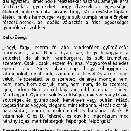
dal egyszerű, ismétlődő kifejezéseket használ, amelyek arra
ösztönzik a gyerekeket, hogy élvezzék az egészséges
ételeket, miközben utal arra is, hogy bár a kevésbé tápláló
ételek, mint a hamburger vagy a sült krumpli néha előnyben
részesülhetnek, az ideális választás a friss, egészséges
gyümölcs és zöldség.
Dalszöveg:
„Fagyi, fagyi, eszem én, aha. Mindenfélét, gyümölcsös
finomságot, aha. Nincs olyan nap, hogy kihagyjam a
zöldeket, de uh-huh, hamburgerrel és sült krumplival
szeretem. Csoki, csoki, eszem én, aha. Mogyoróval és édes
eperrel, aha. Nincs olyan nap, hogy kihagyjam a
vitaminokat, de uh-huh, szeretem a chipset és a ropit enni
velük. Te szereted, te is szereted, de anya mondja: nem,
nem, nem. Nem akarjuk, nem, nem, nem, de te szereted,
igen, tudom. Nem az ő hibája ám, edd a jobbat, ó igen!
Mind együtt: Gyümölcsök és zöldségek, nyersen vagy főzve,
zöldségek és gyümölcsök, keményen vagy puhán. Mától
vegetáriánus vagyok, elegáns, mint Rihanna. Pizzát akarok,
palacsintát, mama, csokikrémmel és banánnal. A és B
vitaminok, C és D. Fehérjék és egy kis magnézium meg
néhány tojás, mert felpörgök, felpörgök, felpörgök!”
Személyes vélemény:
Számomra pont így néz ki egy