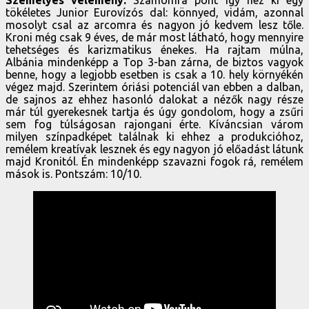
tökéletes Junior Eurovízós dal: könnyed, vidám, azonnal
mosolyt csal az arcomra és nagyon jó kedvem lesz tőle.
Kroni még csak 9 éves, de már most látható, hogy mennyire
tehetséges és karizmatikus énekes. Ha rajtam múlna,
Albánia mindenképp a Top 3-ban zárna, de biztos vagyok
benne, hogy a legjobb esetben is csak a 10. hely környékén
végez majd. Szerintem óriási potenciál van ebben a dalban,
de sajnos az ehhez hasonló dalokat a nézők nagy része
már túl gyerekesnek tartja és úgy gondolom, hogy a zsűri
sem fog túlságosan rajongani érte. Kíváncsian várom
milyen színpadképet találnak ki ehhez a produkcióhoz,
remélem kreatívak lesznek és egy nagyon jó előadást látunk
majd Kronitól. Én mindenképp szavazni fogok rá, remélem
mások is. Pontszám: 10/10.