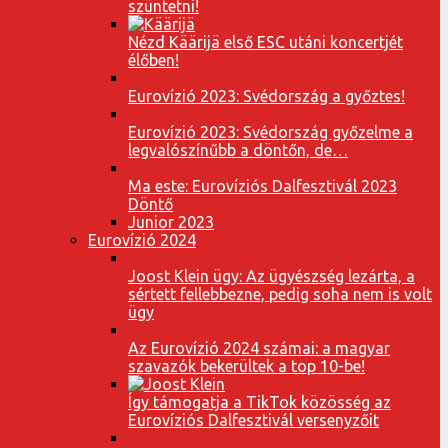
szüntetni!
Nézd Käärijä első ESC utáni koncertjét
élőben!
Eurovízió 2023: Svédország a győztes!
Eurovízió 2023: Svédország győzelme a
legvalószínűbb a döntőn, de…
Ma este: Eurovíziós Dalfesztivál 2023
Döntő
Junior 2023
Eurovízió 2024
Joost Klein ügy: Az ügyészség lezárta, a
sértett fellebbezne, pedig soha nem is volt
ügy
Az Eurovízió 2024 számai: a magyar
szavazók bekerültek a top 10-be!
Így támogatja a TikTok közösség az
Eurovíziós Dalfesztivál versenyzőit