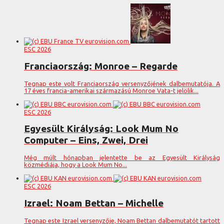
ESC 2026
Franciaország: Monroe – Regarde
Tegnap este volt Franciaország versenyzőjének dalbemutatója. A
17 éves francia-amerikai származású Monroe Vata-t jelölik...
ESC 2026
Egyesült Királyság: Look Mum No
Computer – Eins, Zwei, Drei
Még múlt hónapban jelentette be az Egyesült Királyság
közmédiája, hogy a Look Mum No...
ESC 2026
Izrael: Noam Bettan – Michelle
Tegnap este Izrael versenyzője, Noam Bettan dalbemutatót tartott