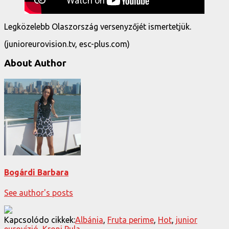
Legközelebb Olaszország versenyzőjét ismertetjük.
(junioreurovision.tv, esc-plus.com)
About Author
Bogárdi Barbara
See author's posts
Kapcsolódo cikkek:
Albánia
,
Fruta perime
,
Hot
,
junior
eurovízió
,
Kroni Pula