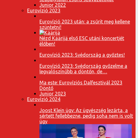
Junior 2022
Eurovízió 2023
Eurovízió 2023 után: a zsűrit meg kellene
szüntetni!
Nézd Käärijä első ESC utáni koncertjét
élőben!
Eurovízió 2023: Svédország a győztes!
Eurovízió 2023: Svédország győzelme a
legvalószínűbb a döntőn, de…
Ma este: Eurovíziós Dalfesztivál 2023
Döntő
Junior 2023
Eurovízió 2024
Joost Klein ügy: Az ügyészség lezárta, a
sértett fellebbezne, pedig soha nem is volt
ügy