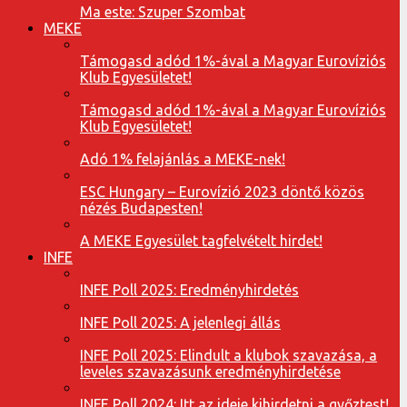
Ma este: Szuper Szombat
MEKE
Támogasd adód 1%-ával a Magyar Eurovíziós
Klub Egyesületet!
Támogasd adód 1%-ával a Magyar Eurovíziós
Klub Egyesületet!
Adó 1% felajánlás a MEKE-nek!
ESC Hungary – Eurovízió 2023 döntő közös
nézés Budapesten!
A MEKE Egyesület tagfelvételt hirdet!
INFE
INFE Poll 2025: Eredményhirdetés
INFE Poll 2025: A jelenlegi állás
INFE Poll 2025: Elindult a klubok szavazása, a
leveles szavazásunk eredményhirdetése
INFE Poll 2024: Itt az ideje kihirdetni a győztest!