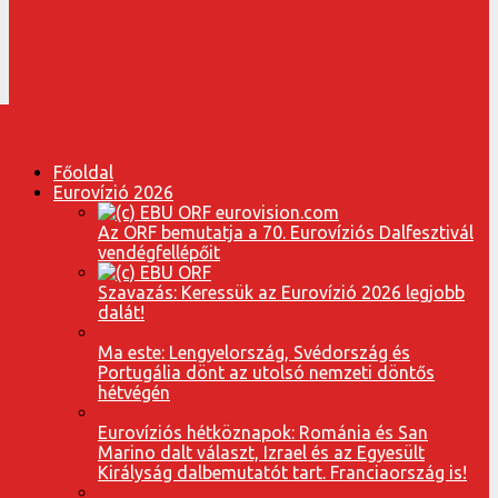
Főoldal
Eurovízió 2026
Az ORF bemutatja a 70. Eurovíziós Dalfesztivál
vendégfellépőit
Szavazás: Keressük az Eurovízió 2026 legjobb
dalát!
Ma este: Lengyelország, Svédország és
Portugália dönt az utolsó nemzeti döntős
hétvégén
Eurovíziós hétköznapok: Románia és San
Marino dalt választ, Izrael és az Egyesült
Királyság dalbemutatót tart. Franciaország is!