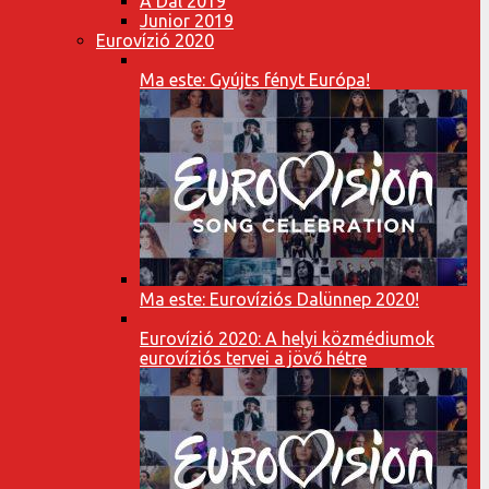
A Dal 2019
Junior 2019
Eurovízió 2020
Ma este: Gyújts fényt Európa!
Ma este: Eurovíziós Dalünnep 2020!
Eurovízió 2020: A helyi közmédiumok
eurovíziós tervei a jövő hétre