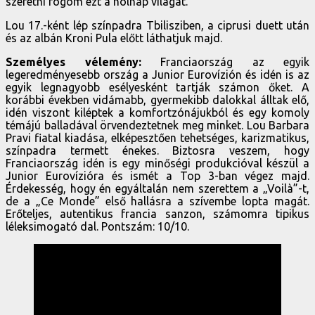
szeretni fogom ezt a holnap világát.”
Lou 17.-ként lép színpadra Tbilisziben, a ciprusi duett után
és az albán Kroni Pula előtt láthatjuk majd.
Személyes vélemény:
Franciaország az egyik
legeredményesebb ország a Junior Eurovízión és idén is az
egyik legnagyobb esélyesként tartják számon őket. A
korábbi években vidámabb, gyermekibb dalokkal álltak elő,
idén viszont kiléptek a komfortzónájukból és egy komoly
témájú balladával örvendeztetnek meg minket. Lou Barbara
Pravi fiatal kiadása, elképesztően tehetséges, karizmatikus,
színpadra termett énekes. Biztosra veszem, hogy
Franciaország idén is egy minőségi produkcióval készül a
Junior Eurovízióra és ismét a Top 3-ban végez majd.
Érdekesség, hogy én egyáltalán nem szerettem a „Voilà”-t,
de a „Ce Monde” első hallásra a szívembe lopta magát.
Erőteljes, autentikus francia sanzon, számomra tipikus
léleksimogató dal. Pontszám: 10/10.