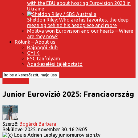
with the EBU about hosting Eurovision 2023 in
Ukraine
Sheldon Riley: Who are his favorites, the deep
meaning behind his headpiece and more
Molitva won Eurovision and our hearts – Where
are they now?
Rólunk – About us
Rajongói klub
GY.I.K.
ESC tanfolyam
Adatkezelési tájékoztató
Junior 2025
Junior Eurovízió 2025: Franciaország
Szerző:
Bogárdi Barbara
Beküldve:
2025. november 30. 16:26:05