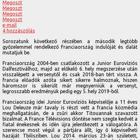
Megoszt
Megoszt
Megoszt
Megoszt
e-mail
4 hozzászólás
Sorozatunk következő részében a második legtöbb
győzelemmel rendelkező Franciaország indulóját és dalát
mutatjuk be.
Franciaország 2004-ben csatlakozott a Junior Eurovíziós
Dalfesztiválhoz, majd az előkelő 6. hely megszerzése után
visszalépett a versenytől és csak 2018-ban tért vissza. A
francia előadók azóta sikert sikerre halmoznak, hiszen
háromszor is sikerült már megnyerniük a versenyt,
legrosszabb eredményük pedig egy 5. hely 2019-ből.
Franciaország idei Junior Eurovíziós képviselője a 11 éves
Lou Deleuze már tavaly is részt vett a francia közmédia
meghallgatásán, de a zsűri akkor Titouannak szavazott
bizalmat. A France Télévisions döntése nem szegte kedvét a
fiatal énekesnek és idén újra jelentkezett a válogatóra. A
szerencse most végül a pártjára állt, így ő képviselheti
hazáját Tbilisziben. Lou 2014. március 23-án született,