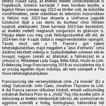
zenész család sarja, az éneklés mellett színészkedéssel is
foglalkozik. Színészi karrierjét 7 éves korában kezdte, a
legelső filmes szerepe egy 2022-es thriller volt, de különféle
rövidfilmekben, zenei videókban és televíziós műsorokban
is feltűnt már. 2023-ban elnyerte a Unifrance Legjobb
Színésznő díját a Les dents du bonheur című filmben
nyújtott alakításáért. Zenei karrierje 2023-ban kezdődött,
az éneklés mellett megtanult zongorázni és gitározni is.
Pályája elején Lou még csak feldolgozásokkal állt elő, de
2024-ben már 4 saját dallal is megörvendeztette rajongóit.
Tavaly részt vett a 19. France’s got talent
tehetségkutatóban, majd megjelent a “Jeux d’enfants” című
dalához készített videója is. Szabadidejében szívesen síel és
lovagol, nagyon szereti az állatokat, a falmászást és a
cirkuszt is. Példaképei Lady Gaga, Billie Eilish, Hoshi és Linh.
Érdekesség, hogy Franciaország 2018-as visszatérése óta ő
az ország egyetlen olyan indulója, aki nem szerepelt a The
Voice tehetségkutatójában.
Franciaország idei versenydalának címe „Ce monde” (Ez a
világ). Dalszerzők: John Claes, Jonathan Thyssens és Linh.
A dal francia sanzon stílusban íródott, emiatt valószínűleg
sokaknak Barbara Pravi és a „Voilà” fog róla eszébe jutni. A
dalszöveg az énekes nézőpontját tükrözi, aki szomorúan és
aggódva szemléli a hideg, boldogtalan, háborúkkal teli