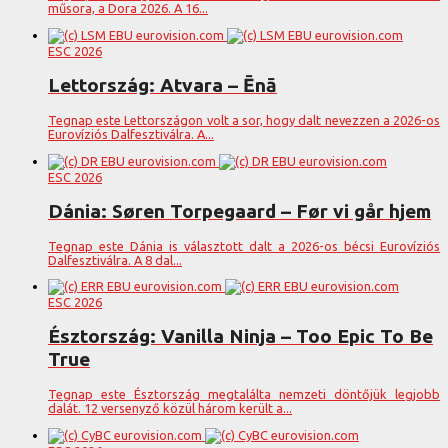
műsora, a Dora 2026. A 16...
ESC 2026
Lettország: Atvara – Ēnā
Tegnap este Lettországon volt a sor, hogy dalt nevezzen a 2026-os
Eurovíziós Dalfesztiválra. A...
ESC 2026
Dánia: Søren Torpegaard – Før vi går hjem
Tegnap este Dánia is választott dalt a 2026-os bécsi Eurovíziós
Dalfesztiválra. A 8 dal...
ESC 2026
Észtország: Vanilla Ninja – Too Epic To Be
True
Tegnap este Észtország megtalálta nemzeti döntőjük legjobb
dalát. 12 versenyző közül három került a...