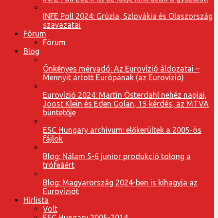
INFE Poll 2024: Grúzia, Szlovákia és Olaszország
szavazatai
Fórum
Fórum
Blog
Önkényes mérvadó: Az Eurovízió áldozatai –
Mennyit ártott Európának (az Eurovízió)
Eurovízió 2024: Martin Österdahl nehéz napjai,
Joost Klein és Eden Golan, 15 kérdés, az MTVA
büntetője
ESC Hungary archivum: előkerültek a 2005-ös
fájlok
Blog: Nálam 5-6 junior produkció tolong a
trófeáért
Blog: Magyarország 2024-ben is kihagyja az
Eurovíziót
Hírlista
Volt
ESC Hungary 2005-2014