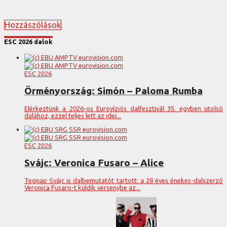
Hozzászólások
ESC 2026 dalok
ESC 2026
Örményország: Simón – Paloma Rumba
Elérkeztünk a 2026-os Eurovíziós dalfesztivál 35. egyben utolsó
dalához, ezzel teljes lett az idei...
ESC 2026
Svájc: Veronica Fusaro – Alice
Tegnap Svájc is dalbemutatót tartott: a 28 éves énekes-dalszerző
Veronica Fusaro-t küldik versenybe az...