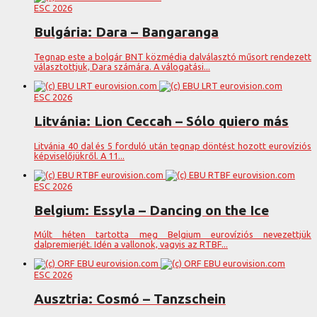
ESC 2026
Bulgária: Dara – Bangaranga
Tegnap este a bolgár BNT közmédia dalválasztó műsort rendezett
választottjuk, Dara számára. A válogatási...
ESC 2026
Litvánia: Lion Ceccah – Sólo quiero más
Litvánia 40 dal és 5 forduló után tegnap döntést hozott eurovíziós
képviselőjükről. A 11...
ESC 2026
Belgium: Essyla – Dancing on the Ice
Múlt héten tartotta meg Belgium eurovíziós nevezettjük
dalpremierjét. Idén a vallonok, vagyis az RTBF...
ESC 2026
Ausztria: Cosmó – Tanzschein