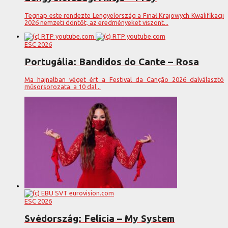
Tegnap este rendezte Lengyelország a Finał Krajowych Kwalifikacji
2026 nemzeti döntőt, az eredményeket viszont...
ESC 2026
Portugália: Bandidos do Cante – Rosa
Ma hajnalban véget ért a Festival da Canção 2026 dalválasztó
műsorsorozata. a 10 dal...
ESC 2026
Svédország: Felicia – My System