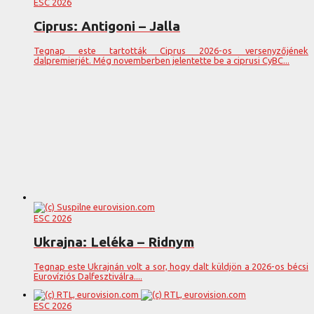
ESC 2026
Ciprus: Antigoni – Jalla
Tegnap este tartották Ciprus 2026-os versenyzőjének
dalpremierjét. Még novemberben jelentette be a ciprusi CyBC...
ESC 2026
Ukrajna: Leléka – Ridnym
Tegnap este Ukrajnán volt a sor, hogy dalt küldjön a 2026-os bécsi
Eurovíziós Dalfesztiválra....
ESC 2026