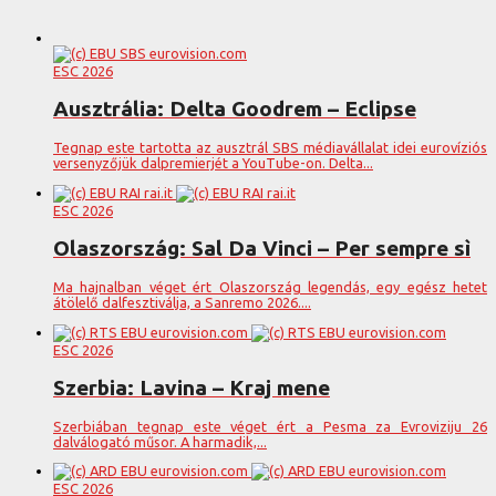
ESC 2026
Ausztrália: Delta Goodrem – Eclipse
Tegnap este tartotta az ausztrál SBS médiavállalat idei eurovíziós
versenyzőjük dalpremierjét a YouTube-on. Delta...
ESC 2026
Olaszország: Sal Da Vinci – Per sempre sì
Ma hajnalban véget ért Olaszország legendás, egy egész hetet
átölelő dalfesztiválja, a Sanremo 2026....
ESC 2026
Szerbia: Lavina – Kraj mene
Szerbiában tegnap este véget ért a Pesma za Evroviziju 26
dalválogató műsor. A harmadik,...
ESC 2026