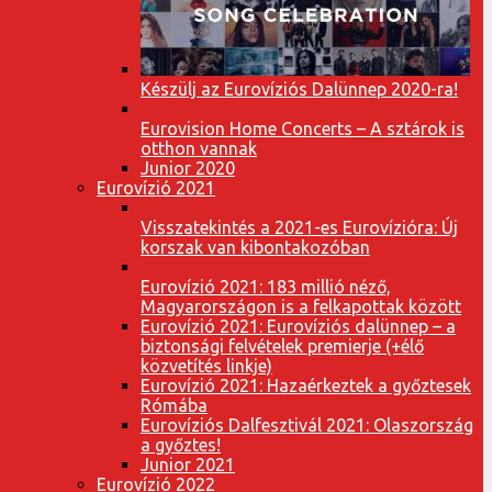
Készülj az Eurovíziós Dalünnep 2020-ra!
Eurovision Home Concerts – A sztárok is
otthon vannak
Junior 2020
Eurovízió 2021
Visszatekintés a 2021-es Eurovízióra: Új
korszak van kibontakozóban
Eurovízió 2021: 183 millió néző,
Magyarországon is a felkapottak között
Eurovízió 2021: Eurovíziós dalünnep – a
biztonsági felvételek premierje (+élő
közvetítés linkje)
Eurovízió 2021: Hazaérkeztek a győztesek
Rómába
Eurovíziós Dalfesztivál 2021: Olaszország
a győztes!
Junior 2021
Eurovízió 2022