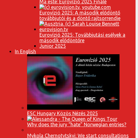
Ma este: Eurovízió 2025 Finálé
Eurovízió 2025: A második elődöntő
továbbjutói és a döntő rajtsorrendje
Eurovízió 2025: Továbbjutási esélyek a
második elődöntőre
Junior 2025
In English
ESC Hungary Közös Nézés 2025
Why does the jury “hate” Norwegian entries?
Mykola Chernotytskyi: We start consultations