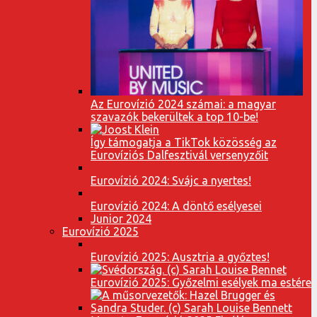
Az Eurovízió 2024 számai: a magyar
szavazók bekerültek a top 10-be!
Így támogatja a TikTok közösség az
Eurovíziós Dalfesztivál versenyzőit
Eurovízió 2024: Svájc a nyertes!
Eurovízió 2024: A döntő esélyesei
Junior 2024
Eurovízió 2025
Eurovízió 2025: Ausztria a győztes!
Eurovízió 2025: Győzelmi esélyek ma estére