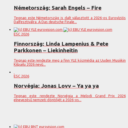
Németország: Sarah Engels – Fire
Tegnap este Németország is dalt választott a 2026-os Eurovíziós
Dalfesztiválra. A Das deutsche Finale...
ESC 2026
Finnország: Linda Lampenius & Pete
Parkkonen – Liekinheitin
Tegnap este rendezte meg a finn YLE közmédia az Uuden Musiikin
Kilpailu 2026 nevű...
ESC 2026
Norvégia: Jonas Lovv – Ya ya ya
Tegnap este rendezte Norvégia a Melodi Grand Prix 2026
elnevezésű nemzeti döntőjét a 2026-os...