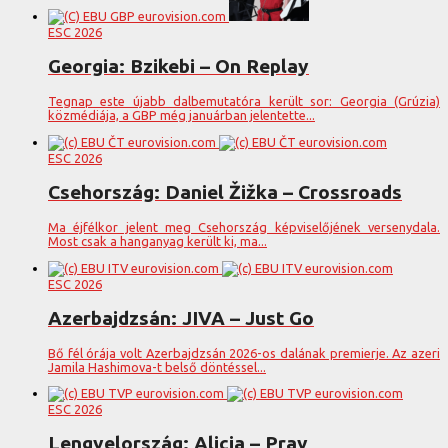
ESC 2026
Georgia: Bzikebi – On Replay
Tegnap este újabb dalbemutatóra került sor: Georgia (Grúzia)
közmédiája, a GBP még januárban jelentette...
ESC 2026
Csehország: Daniel Žižka – Crossroads
Ma éjfélkor jelent meg Csehország képviselőjének versenydala.
Most csak a hanganyag került ki, ma...
ESC 2026
Azerbajdzsán: JIVA – Just Go
Bő fél órája volt Azerbajdzsán 2026-os dalának premierje. Az azeri
Jamila Hashimova-t belső döntéssel...
ESC 2026
Lengyelország: Alicja – Pray