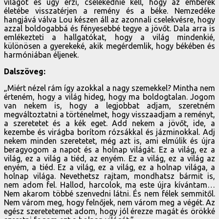
világot és úgy érzi, cselekednie kell, hogy az emberek
életébe visszatérjen a remény és a béke. Nemzedéke
hangjává válva Lou készen áll az azonnali cselekvésre, hogy
azzal boldogabbá és fényesebbé tegye a jövőt. Dala arra is
emlékezteti a hallgatókat, hogy a világ mindenkié,
különösen a gyerekeké, akik megérdemlik, hogy békében és
harmóniában éljenek.
Dalszöveg:
„Miért nézel rám így azokkal a nagy szemekkel? Mintha nem
érteném, hogy a világ hideg, hogy ma boldogtalan. Jogom
van nekem is, hogy a legjobbat adjam, szeretném
megváltoztatni a történelmet, hogy visszaadjam a reményt,
a szeretetet és a kék eget. Add nekem a jövőt, ide, a
kezembe és virágba borítom rózsákkal és jázminokkal. Adj
nekem minden szeretetet, még azt is, ami elmúlik és újra
beragyogom a napot és a holnap világát. Ez a világ, ez a
világ, ez a világ a tiéd, az enyém. Ez a világ, ez a világ az
enyém, a tiéd. Ez a világ, ez a világ, ez a holnap világa, a
holnap világa. Nevethetsz rajtam, mondhatsz bármit is,
nem adom fel. Hallod, harcolok, ma este újra kívántam…
Nem akarom többé szenvedni látni. És nem félek semmitől.
Nem várom meg, hogy felnőjek, nem várom meg a végét. Az
egész szeretetemet adom, hogy jól érezze magát és örökké