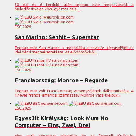
30 dal és 6 forduló után tegnap este megszületett a
Melodifestivalen 2026 győztes dala....
ESC 2026
San Marino: Senhit – Superstar
Tegnap este San Marino is megtalálta eurovíziós képviselőjét az
idei bécsi megmérettetésre. Az elődöntőkből...
ESC 2026
Franciaország: Monroe – Regarde
Tegnap este volt Franciaország versenyzőjének dalbemutatója. A
17 éves francia-amerikai származású Monroe Vata-t jelölik...
ESC 2026
Egyesült Királyság: Look Mum No
Computer – Eins, Zwei, Drei
Még múlt hónapban jelentette be az Egyesült Királyság