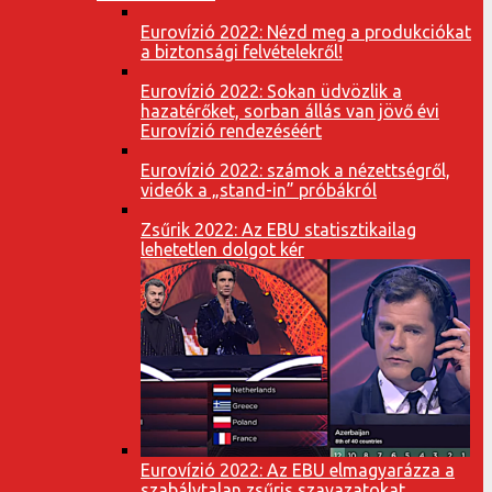
Eurovízió 2022: Nézd meg a produkciókat
a biztonsági felvételekről!
Eurovízió 2022: Sokan üdvözlik a
hazatérőket, sorban állás van jövő évi
Eurovízió rendezéséért
Eurovízió 2022: számok a nézettségről,
videók a „stand-in” próbákról
Zsűrik 2022: Az EBU statisztikailag
lehetetlen dolgot kér
Eurovízió 2022: Az EBU elmagyarázza a
szabálytalan zsűris szavazatokat