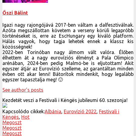
Őszi Bálint
Igazi nagy rajongójává 2017-ben váltam a dalfesztiválnak.
Azóta megszállottan követem a verseny körüli legapróbb
történéseket is, erre az EscHungary egy kiváló platform.
Hálás vagyok, hogy tagja lehetek ennek a klassz kis
közösségnek!
2022-ben Torinóban nagy álmom vált valóra. Élőben
élhettem át a nagy eurovíziós élményt a Pala Olimpico
arénában, 2024-ben pedig Malmö-be is eljutottam! Akit
egyszer átjár az Eurovízió szelleme, az garantáltan minden
évben ott akar lenni! Bátorítok mindenkit, hogy legalább
egyszer tapasztalja meg! 🙂
See author's posts
Kezdetét veszi a Festivali i Këngës jubileumi 60. szezonja!
Kapcsolódo cikkek:
Albánia
,
Eurovízió 2022
,
Festivali i
Këngës
,
Hot
Megoszt
Megoszt
Megoszt