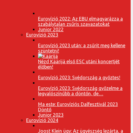
Eurovízió 2022: Az EBU elmagyarázza a
szabálytalan zsűris szavazatokat
Junior 2022
Eurovízió 2023
Eurovízió 2023 után: a zsűrit meg kellene
szüntetni!
Nézd Käärijä első ESC utáni koncertjét
élőben!
Eurovízió 2023: Svédország a győztes!
Eurovízió 2023: Svédország győzelme a
legvalószínűbb a döntőn, de…
Ma este: Eurovíziós Dalfesztivál 2023
Döntő
Junior 2023
Eurovízió 2024
Joost Klein ügy: Az ügyészség lezárta, a