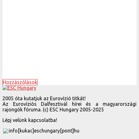
Hozzászólások
2005 óta kutatjuk az Eurovízió titkát!
Az Eurovíziós Dalfesztivál hírei és a magyarországi
rajongók fóruma. (c) ESC Hungary 2005-2025
Lépj velünk kapcsolatba!
info[kukac]eschungary[pont]hu