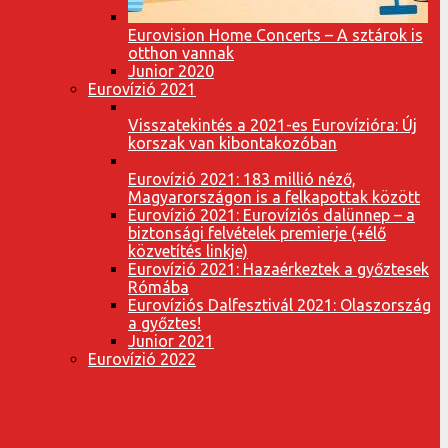
Eurovision Home Concerts – A sztárok is
otthon vannak
Junior 2020
Eurovízió 2021
Visszatekintés a 2021-es Eurovízióra: Új
korszak van kibontakozóban
Eurovízió 2021: 183 millió néző,
Magyarországon is a felkapottak között
Eurovízió 2021: Eurovíziós dalünnep – a
biztonsági felvételek premierje (+élő
közvetítés linkje)
Eurovízió 2021: Hazaérkeztek a győztesek
Rómába
Eurovíziós Dalfesztivál 2021: Olaszország
a győztes!
Junior 2021
Eurovízió 2022