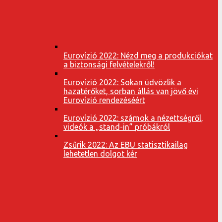
Eurovízió 2022: Nézd meg a produkciókat
a biztonsági felvételekről!
Eurovízió 2022: Sokan üdvözlik a
hazatérőket, sorban állás van jövő évi
Eurovízió rendezéséért
Eurovízió 2022: számok a nézettségről,
videók a „stand-in” próbákról
Zsűrik 2022: Az EBU statisztikailag
lehetetlen dolgot kér