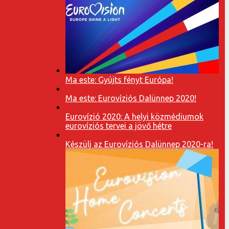
Ma este: Gyújts fényt Európa!
Ma este: Eurovíziós Dalünnep 2020!
Eurovízió 2020: A helyi közmédiumok
eurovíziós tervei a jövő hétre
Készülj az Eurovíziós Dalünnep 2020-ra!