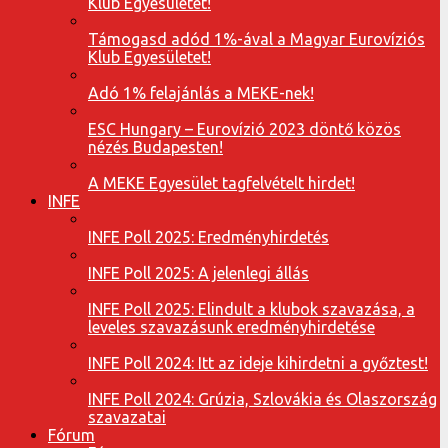
Klub Egyesületet!
Támogasd adód 1%-ával a Magyar Eurovíziós
Klub Egyesületet!
Adó 1% felajánlás a MEKE-nek!
ESC Hungary – Eurovízió 2023 döntő közös
nézés Budapesten!
A MEKE Egyesület tagfelvételt hirdet!
INFE
INFE Poll 2025: Eredményhirdetés
INFE Poll 2025: A jelenlegi állás
INFE Poll 2025: Elindult a klubok szavazása, a
leveles szavazásunk eredményhirdetése
INFE Poll 2024: Itt az ideje kihirdetni a győztest!
INFE Poll 2024: Grúzia, Szlovákia és Olaszország
szavazatai
Fórum