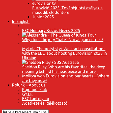
Eurovízió 2025: Továbbjutási esélyek a
második elődöntőre
Junior 2025
In English
ESC Hungary Közös Nézés 2025
Why does the jury “hate” Norwegian entries?
Mykola Chernotytskyi: We start consultations
with the EBU about hosting Eurovision 2023 in
Ukraine
Sheldon Riley: Who are his favorites, the deep
meaning behind his headpiece and more
Molitva won Eurovision and our hearts – Where
are they now?
Rólunk – About us
Rajongói klub
GY.I.K.
ESC tanfolyam
Adatkezelési tájékoztató