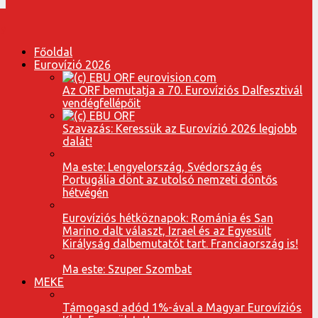
Főoldal
Eurovízió 2026
Az ORF bemutatja a 70. Eurovíziós Dalfesztivál
vendégfellépőit
Szavazás: Keressük az Eurovízió 2026 legjobb
dalát!
Ma este: Lengyelország, Svédország és
Portugália dönt az utolsó nemzeti döntős
hétvégén
Eurovíziós hétköznapok: Románia és San
Marino dalt választ, Izrael és az Egyesült
Királyság dalbemutatót tart. Franciaország is!
Ma este: Szuper Szombat
MEKE
Támogasd adód 1%-ával a Magyar Eurovíziós