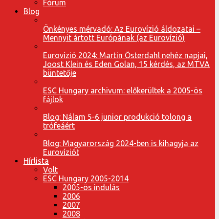
Fórum
Blog
Önkényes mérvadó: Az Eurovízió áldozatai –
Mennyit ártott Európának (az Eurovízió)
Eurovízió 2024: Martin Österdahl nehéz napjai,
Joost Klein és Eden Golan, 15 kérdés, az MTVA
büntetője
ESC Hungary archivum: előkerültek a 2005-ös
fájlok
Blog: Nálam 5-6 junior produkció tolong a
trófeáért
Blog: Magyarország 2024-ben is kihagyja az
Eurovíziót
Hírlista
Volt
ESC Hungary 2005-2014
2005-ös indulás
2006
2007
2008