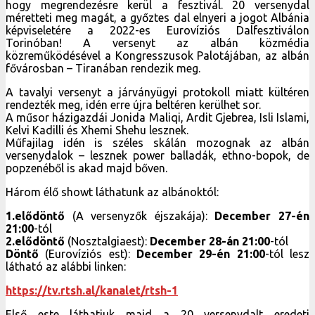
hogy megrendezésre kerül a fesztivál. 20 versenydal
méretteti meg magát, a győztes dal elnyeri a jogot Albánia
képviseletére a 2022-es Eurovíziós Dalfesztiválon
Torinóban! A versenyt az albán közmédia
közreműködésével a Kongresszusok Palotájában, az albán
fővárosban – Tiranában rendezik meg.
A tavalyi versenyt a járványügyi protokoll miatt kültéren
rendezték meg, idén erre újra beltéren kerülhet sor.
A műsor házigazdái Jonida Maliqi, Ardit Gjebrea, Isli Islami,
Kelvi Kadilli és Xhemi Shehu lesznek.
Műfajilag idén is széles skálán mozognak az albán
versenydalok – lesznek power balladák, ethno-bopok, de
popzenéből is akad majd bőven.
Három élő showt láthatunk az albánoktól:
1.elődöntő
(A versenyzők éjszakája):
December 27-én
21:00
-tól
2.elődöntő
(Nosztalgiaest):
December 28-án 21:00
-tól
Döntő
(Eurovíziós est):
December 29-én 21:00
-tól lesz
látható az alábbi linken:
https://tv.rtsh.al/kanalet/rtsh-1
Első este láthatjuk majd a 20 versenydalt eredeti