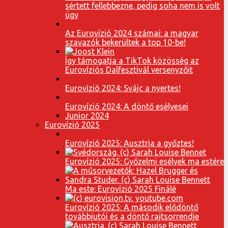
sértett fellebbezne, pedig soha nem is volt
ügy
Az Eurovízió 2024 számai: a magyar
szavazók bekerültek a top 10-be!
Így támogatja a TikTok közösség az
Eurovíziós Dalfesztivál versenyzőit
Eurovízió 2024: Svájc a nyertes!
Eurovízió 2024: A döntő esélyesei
Junior 2024
Eurovízió 2025
Eurovízió 2025: Ausztria a győztes!
Eurovízió 2025: Győzelmi esélyek ma estére
Ma este: Eurovízió 2025 Finálé
Eurovízió 2025: A második elődöntő
továbbjutói és a döntő rajtsorrendje