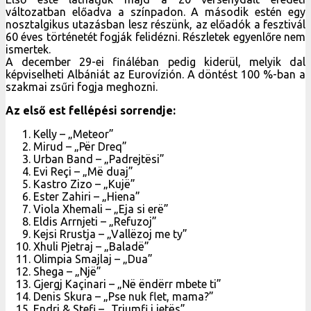
változatban előadva a színpadon. A második estén egy
nosztalgikus utazásban lesz részünk, az előadók a fesztivál
60 éves történetét fogják felidézni. Részletek egyenlőre nem
ismertek.
A december 29-ei fináléban pedig kiderül, melyik dal
képviselheti Albániát az Eurovízión. A döntést 100 %-ban a
szakmai zsűri fogja meghozni.
Az első est fellépési sorrendje:
Kelly – „Meteor”
Mirud – „Për Dreq”
Urban Band – „Padrejtësi”
Evi Reçi – „Më duaj”
Kastro Zizo – „Kujë”
Ester Zahiri – „Hiena”
Viola Xhemali – „Eja si erë”
Eldis Arrnjeti – „Refuzoj”
Kejsi Rrustja – „Vallëzoj me ty”
Xhuli Pjetraj – „Baladë”
Olimpia Smajlaj – „Dua”
Shega – „Një”
Gjergj Kaçinari – „Në ëndërr mbete ti”
Denis Skura – „Pse nuk flet, mama?”
Endri & Stefi – „Triumfi i jetës”