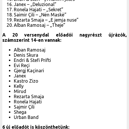
Janex – „Deluzional”
Ronela Hajati – „Sekret”
Saimir Çili – „Nën Maskë”
Rezarta Smaja – „E jemja nuse”
Alban Ramosaj – „Theje”
A 20 versenydal előadói nagyrészt újrázók,
számszerint 14-en vannak:
Alban Ramosaj
Denis Skura
Endri & Stefi Prifti
Evi Reçi
Gjergj Kaçinari
Janex
Kastro Zizo
Kelly
Mirud
Rezarta Smaja
Ronela Hajati
Sajmir Çili
Shega
Urban Band
6 új előadót is köszönthetünk: