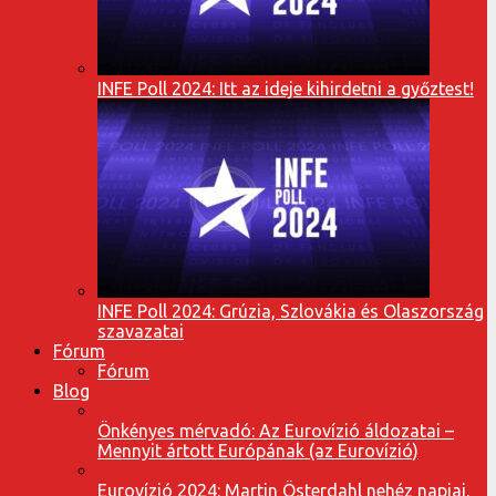
INFE Poll 2024: Itt az ideje kihirdetni a győztest!
INFE Poll 2024: Grúzia, Szlovákia és Olaszország
szavazatai
Fórum
Fórum
Blog
Önkényes mérvadó: Az Eurovízió áldozatai –
Mennyit ártott Európának (az Eurovízió)
Eurovízió 2024: Martin Österdahl nehéz napjai,