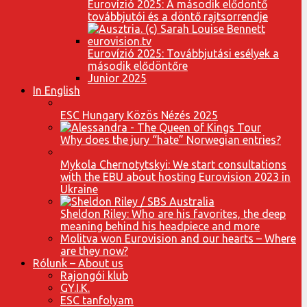
Eurovízió 2025: A második elődöntő
továbbjutói és a döntő rajtsorrendje
Eurovízió 2025: Továbbjutási esélyek a
második elődöntőre
Junior 2025
In English
ESC Hungary Közös Nézés 2025
Why does the jury “hate” Norwegian entries?
Mykola Chernotytskyi: We start consultations
with the EBU about hosting Eurovision 2023 in
Ukraine
Sheldon Riley: Who are his favorites, the deep
meaning behind his headpiece and more
Molitva won Eurovision and our hearts – Where
are they now?
Rólunk – About us
Rajongói klub
GY.I.K.
ESC tanfolyam