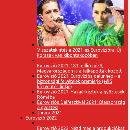
Visszatekintés a 2021-es Eurovízióra: Új
korszak van kibontakozóban
Eurovízió 2021: 183 millió néző,
Magyarországon is a felkapottak között
Eurovízió 2021: Eurovíziós dalünnep – a
biztonsági felvételek premierje (+élő
közvetítés linkje)
Eurovízió 2021: Hazaérkeztek a győztesek
Rómába
Eurovíziós Dalfesztivál 2021: Olaszország
a győztes!
Junior 2021
Eurovízió 2022
Eurovízió 2022: Nézd meg a produkciókat