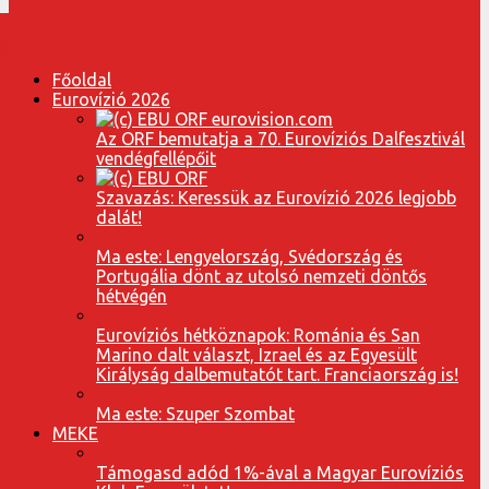
Főoldal
Eurovízió 2026
Az ORF bemutatja a 70. Eurovíziós Dalfesztivál
vendégfellépőit
Szavazás: Keressük az Eurovízió 2026 legjobb
dalát!
Ma este: Lengyelország, Svédország és
Portugália dönt az utolsó nemzeti döntős
hétvégén
Eurovíziós hétköznapok: Románia és San
Marino dalt választ, Izrael és az Egyesült
Királyság dalbemutatót tart. Franciaország is!
Ma este: Szuper Szombat
MEKE
Támogasd adód 1%-ával a Magyar Eurovíziós