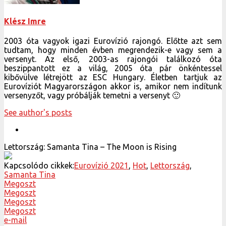
Klész Imre
2003 óta vagyok igazi Eurovízió rajongó. Előtte azt sem
tudtam, hogy minden évben megrendezik-e vagy sem a
versenyt. Az első, 2003-as rajongói találkozó óta
beszippantott ez a világ, 2005 óta pár önkéntessel
kibővülve létrejött az ESC Hungary. Életben tartjuk az
Eurovíziót Magyarországon akkor is, amikor nem indítunk
versenyzőt, vagy próbálják temetni a versenyt 🙂
See author's posts
Lettország: Samanta Tina – The Moon is Rising
Kapcsolódo cikkek:
Eurovízió 2021
,
Hot
,
Lettország
,
Samanta Tina
Megoszt
Megoszt
Megoszt
Megoszt
e-mail