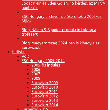
Joost Klein és Eden Golan, 15 kérdés, az MTVA
büntetője
ESC Hungary archivum: előkerültek a 2005-ös
fájlok
Blog: Nálam 5-6 junior produkció tolong a
trófeáért
Blog: Magyarország 2024-ben is kihagyja az
Eurovíziót
Hírlista
Volt
ESC Hungary 2005-2014
2005-ös indulás
2006
2007
2008
Eurovízió 2009
Eurovízió 2010
Eurovízió 2011
Eurovízió 2012
Eurovízió 2013
Eurovízió 2014
Eurovízió 2015