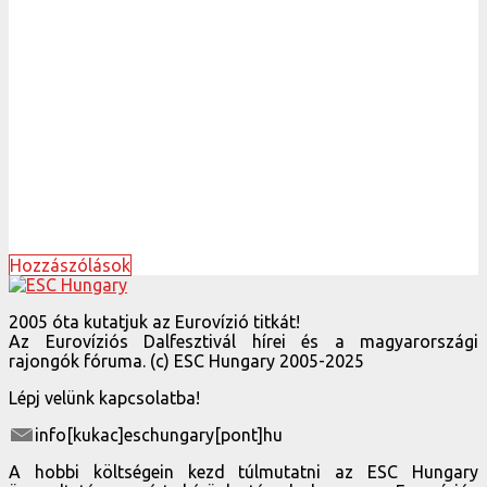
Hozzászólások
2005 óta kutatjuk az Eurovízió titkát!
Az Eurovíziós Dalfesztivál hírei és a magyarországi
rajongók fóruma. (c) ESC Hungary 2005-2025
Lépj velünk kapcsolatba!
info[kukac]eschungary[pont]hu
A hobbi költségein kezd túlmutatni az ESC Hungary