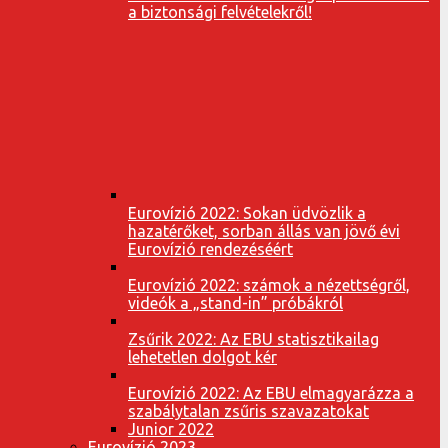
a biztonsági felvételekről!
Eurovízió 2022: Sokan üdvözlik a
hazatérőket, sorban állás van jövő évi
Eurovízió rendezéséért
Eurovízió 2022: számok a nézettségről,
videók a „stand-in” próbákról
Zsűrik 2022: Az EBU statisztikailag
lehetetlen dolgot kér
Eurovízió 2022: Az EBU elmagyarázza a
szabálytalan zsűris szavazatokat
Junior 2022
Eurovízió 2023