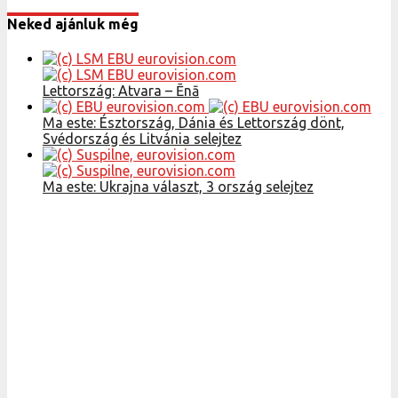
Neked ajánluk még
Lettország: Atvara – Ēnā
Ma este: Észtország, Dánia és Lettország dönt,
Svédország és Litvánia selejtez
Ma este: Ukrajna választ, 3 ország selejtez