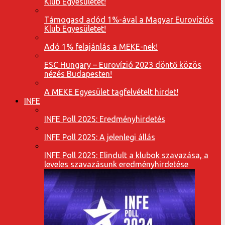
Klub Egyesületet!
Támogasd adód 1%-ával a Magyar Eurovíziós
Klub Egyesületet!
Adó 1% felajánlás a MEKE-nek!
ESC Hungary – Eurovízió 2023 döntő közös
nézés Budapesten!
A MEKE Egyesület tagfelvételt hirdet!
INFE
INFE Poll 2025: Eredményhirdetés
INFE Poll 2025: A jelenlegi állás
INFE Poll 2025: Elindult a klubok szavazása, a
leveles szavazásunk eredményhirdetése