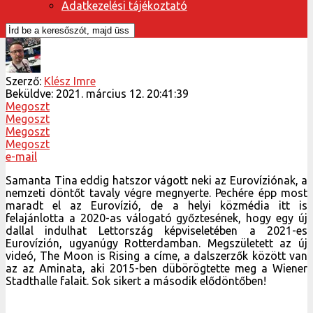
Adatkezelési tájékoztató
Szerző:
Klész Imre
Beküldve:
2021. március 12. 20:41:39
Megoszt
Megoszt
Megoszt
Megoszt
e-mail
Samanta Tina eddig hatszor vágott neki az Eurovíziónak, a
nemzeti döntőt tavaly végre megnyerte. Pechére épp most
maradt el az Eurovízió, de a helyi közmédia itt is
felajánlotta a 2020-as válogató győztesének, hogy egy új
dallal indulhat Lettország képviseletében a 2021-es
Eurovízión, ugyanúgy Rotterdamban. Megszületett az új
videó, The Moon is Rising a címe, a dalszerzők között van
az az Aminata, aki 2015-ben dübörögtette meg a Wiener
Stadthalle falait. Sok sikert a második elődöntőben!