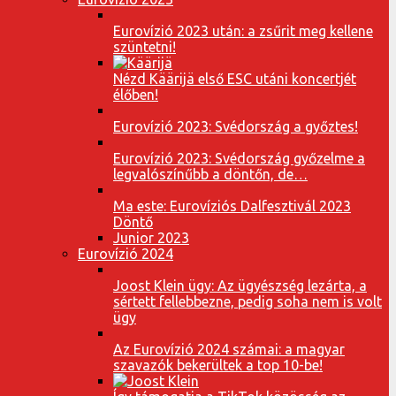
Eurovízió 2023 után: a zsűrit meg kellene
szüntetni!
Nézd Käärijä első ESC utáni koncertjét
élőben!
Eurovízió 2023: Svédország a győztes!
Eurovízió 2023: Svédország győzelme a
legvalószínűbb a döntőn, de…
Ma este: Eurovíziós Dalfesztivál 2023
Döntő
Junior 2023
Eurovízió 2024
Joost Klein ügy: Az ügyészség lezárta, a
sértett fellebbezne, pedig soha nem is volt
ügy
Az Eurovízió 2024 számai: a magyar
szavazók bekerültek a top 10-be!