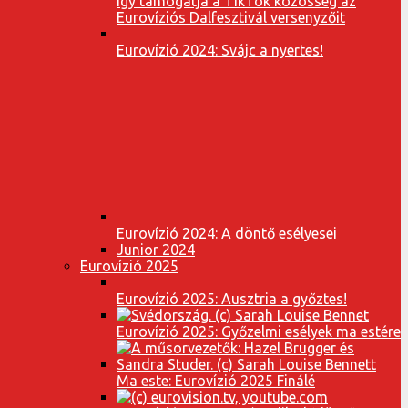
Így támogatja a TikTok közösség az
Eurovíziós Dalfesztivál versenyzőit
Eurovízió 2024: Svájc a nyertes!
Eurovízió 2024: A döntő esélyesei
Junior 2024
Eurovízió 2025
Eurovízió 2025: Ausztria a győztes!
Eurovízió 2025: Győzelmi esélyek ma estére
Ma este: Eurovízió 2025 Finálé