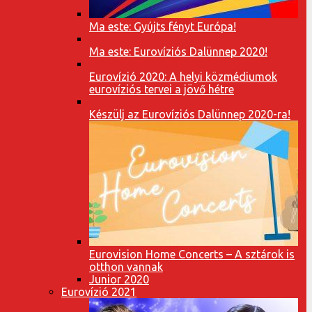
Ma este: Gyújts fényt Európa!
Ma este: Eurovíziós Dalünnep 2020!
Eurovízió 2020: A helyi közmédiumok
eurovíziós tervei a jövő hétre
Készülj az Eurovíziós Dalünnep 2020-ra!
Eurovision Home Concerts – A sztárok is
otthon vannak
Junior 2020
Eurovízió 2021