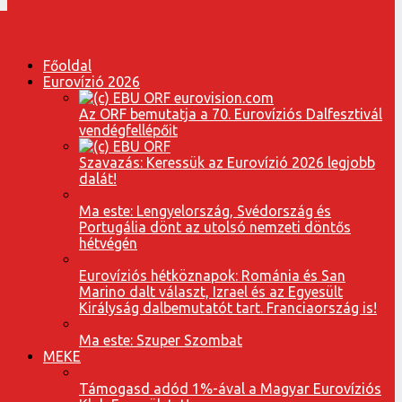
Főoldal
Eurovízió 2026
Az ORF bemutatja a 70. Eurovíziós Dalfesztivál
vendégfellépőit
Szavazás: Keressük az Eurovízió 2026 legjobb
dalát!
Ma este: Lengyelország, Svédország és
Portugália dönt az utolsó nemzeti döntős
hétvégén
Eurovíziós hétköznapok: Románia és San
Marino dalt választ, Izrael és az Egyesült
Királyság dalbemutatót tart. Franciaország is!
Ma este: Szuper Szombat
MEKE
Támogasd adód 1%-ával a Magyar Eurovíziós