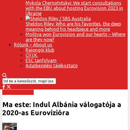
Mykola Chernotytskyi: We start consultations
with the EBU about hosting Eurovision 2023 in
Ukraine
Sheldon Riley: Who are his favorites, the deep
meaning behind his headpiece and more
Molitva won Eurovision and our hearts – Where
are they now?
Rólunk – About us
Rajongói klub
GY.I.K.
ESC tanfolyam
Adatkezelési tájékoztató
Eurovízió 2020
Ma este: Indul Albánia válogatója a
2020-as Eurovízióra