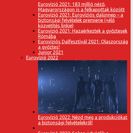
Eurovízió 2021: 183 millió néző,
Magyarországon is a felkapottak között
Eurovízió 2021: Eurovíziós dalünnep – a
biztonsági felvételek premierje (+élő
közvetítés linkje)
Eurovízió 2021: Hazaérkeztek a győztesek
Rómába
Eurovíziós Dalfesztivál 2021: Olaszország
a győztes!
Junior 2021
Eurovízió 2022
Eurovízió 2022: Nézd meg a produkciókat
a biztonsági felvételekről!