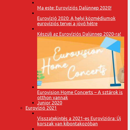
Ma este: Eurovíziós Dalünnep 2020!
Eurovízió 2020: A helyi közmédiumok
eurovíziós tervei a jövő hétre
Készülj az Eurovíziós Dalünnep 2020-ra!
Eurovision Home Concerts – A sztárok is
otthon vannak
Junior 2020
Eurovízió 2021
Visszatekintés a 2021-es Eurovízióra: Új
korszak van kibontakozóban