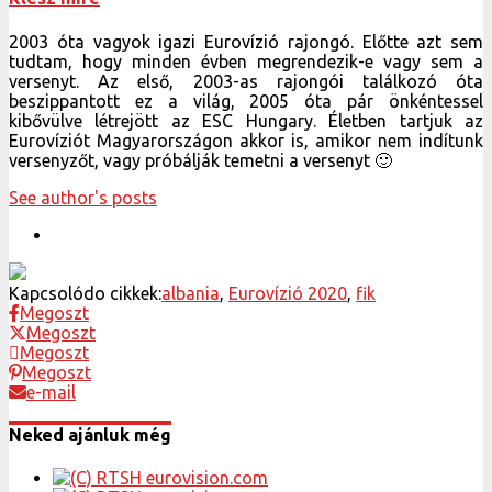
2003 óta vagyok igazi Eurovízió rajongó. Előtte azt sem
tudtam, hogy minden évben megrendezik-e vagy sem a
versenyt. Az első, 2003-as rajongói találkozó óta
beszippantott ez a világ, 2005 óta pár önkéntessel
kibővülve létrejött az ESC Hungary. Életben tartjuk az
Eurovíziót Magyarországon akkor is, amikor nem indítunk
versenyzőt, vagy próbálják temetni a versenyt 🙂
See author's posts
Kapcsolódo cikkek:
albania
,
Eurovízió 2020
,
fik
Megoszt
Megoszt
Megoszt
Megoszt
e-mail
Neked ajánluk még