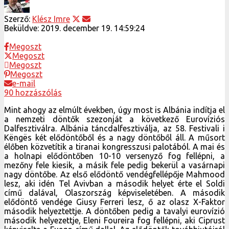
Szerző:
Klész Imre
Beküldve:
2019. december 19. 14:59:24
Megoszt
Megoszt
Megoszt
Megoszt
e-mail
90 hozzászólás
Mint ahogy az elmúlt években, úgy most is Albánia indítja el
a nemzeti döntők szezonját a következő Eurovíziós
Dalfesztiválra. Albánia táncdalfesztiválja, az 58. Festivali i
Këngës két elődöntőből és a nagy döntőből áll. A műsort
élőben közvetítik a tiranai kongresszusi palotából. A mai és
a holnapi elődöntőben 10-10 versenyző fog fellépni, a
mezőny fele kiesik, a másik fele pedig bekerül a vasárnapi
nagy döntőbe. Az első elődöntő vendégfellépője Mahmood
lesz, aki idén Tel Avivban a második helyet érte el Soldi
című dalával, Olaszország képviseletében. A második
elődöntő vendége Giusy Ferreri lesz, ő az olasz X-Faktor
második helyeztettje. A döntőben pedig a tavalyi eurovízió
második helyezettje, Eleni Foureira fog fellépni, aki Ciprust