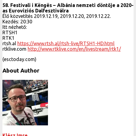
58. Festivali i Këngës – Albánia nemzeti döntője a 2020-
as Eurovíziós Dalfesztiválra
Élő közvetítés 2019.12.19, 2019.12.20, 2019.12.22.
Kezdés: 20:30
Itt nézhető:
RTSH1
RTK1
rtsh.al
https://www.rtsh.al/rtsh-live/RTSH1-HD.html
rtklive.com
http://www.rtklive.com/en/livestream/rtk1/
(esctoday.com)
About Author
Klész Imre