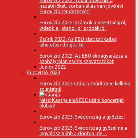
Eurovízió 2022: Sokan üdvözlik a
hazatérőket, sorban állás van jövő évi
Eurovízió rendezéséért
Eurovízió 2022: számok a nézettségről,
videók a „stand-in” próbákról
Zsűrik 2022: Az EBU statisztikailag
lehetetlen dolgot kér
Eurovízió 2022: Az EBU elmagyarázza a
szabálytalan zsűris szavazatokat
Junior 2022
Eurovízió 2023
Eurovízió 2023 után: a zsűrit meg kellene
szüntetni!
Nézd Käärijä első ESC utáni koncertjét
élőben!
Eurovízió 2023: Svédország a győztes!
Eurovízió 2023: Svédország győzelme a
legvalószínűbb a döntőn, de…