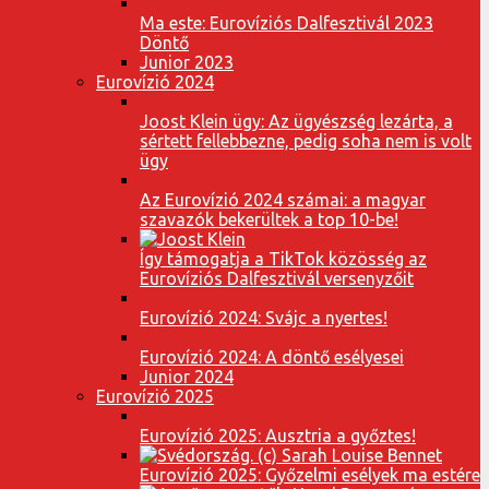
Ma este: Eurovíziós Dalfesztivál 2023
Döntő
Junior 2023
Eurovízió 2024
Joost Klein ügy: Az ügyészség lezárta, a
sértett fellebbezne, pedig soha nem is volt
ügy
Az Eurovízió 2024 számai: a magyar
szavazók bekerültek a top 10-be!
Így támogatja a TikTok közösség az
Eurovíziós Dalfesztivál versenyzőit
Eurovízió 2024: Svájc a nyertes!
Eurovízió 2024: A döntő esélyesei
Junior 2024
Eurovízió 2025
Eurovízió 2025: Ausztria a győztes!
Eurovízió 2025: Győzelmi esélyek ma estére