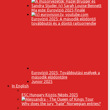
Ma este: Eurovízió 2025 Finálé
Eurovízió 2025: A második elődöntő
továbbjutói és a döntő rajtsorrendje
Eurovízió 2025: Továbbjutási esélyek a
második elődöntőre
Junior 2025
In English
ESC Hungary Közös Nézés 2025
Why does the jury “hate” Norwegian entries?