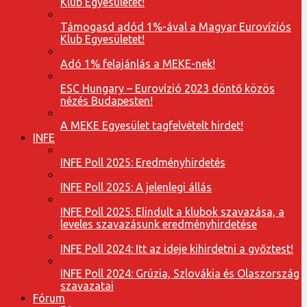
Klub Egyesületet!
Támogasd adód 1%-ával a Magyar Eurovíziós
Klub Egyesületet!
Adó 1% felajánlás a MEKE-nek!
ESC Hungary – Eurovízió 2023 döntő közös
nézés Budapesten!
A MEKE Egyesület tagfelvételt hirdet!
INFE
INFE Poll 2025: Eredményhirdetés
INFE Poll 2025: A jelenlegi állás
INFE Poll 2025: Elindult a klubok szavazása, a
leveles szavazásunk eredményhirdetése
INFE Poll 2024: Itt az ideje kihirdetni a győztest!
INFE Poll 2024: Grúzia, Szlovákia és Olaszország
szavazatai
Fórum