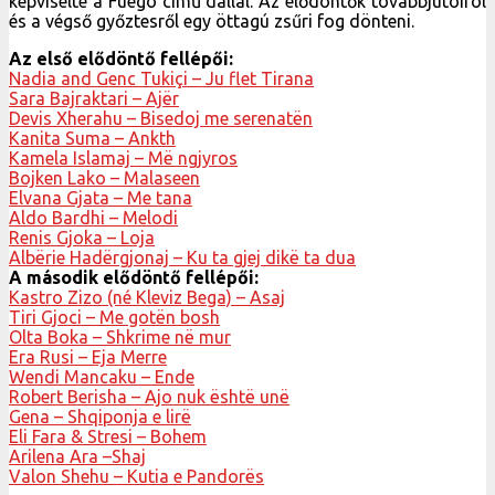
képviselte a Fuego című dallal. Az elődöntők továbbjutóiról
és a végső győztesről egy öttagú zsűri fog dönteni.
Az első elődöntő fellépői:
Nadia and Genc Tukiçi – Ju flet Tirana
Sara Bajraktari – Ajër
Devis Xherahu – Bisedoj me serenatën
Kanita Suma – Ankth
Kamela Islamaj – Më ngjyros
Bojken Lako – Malaseen
Elvana Gjata – Me tana
Aldo Bardhi – Melodi
Renis Gjoka – Loja
Albërie Hadërgjonaj – Ku ta gjej dikë ta dua
A második elődöntő fellépői:
Kastro Zizo (né Kleviz Bega) – Asaj
Tiri Gjoci – Me gotën bosh
Olta Boka – Shkrime në mur
Era Rusi – Eja Merre
Wendi Mancaku – Ende
Robert Berisha – Ajo nuk është unë
Gena – Shqiponja e lirë
Eli Fara & Stresi – Bohem
Arilena Ara –Shaj
Valon Shehu – Kutia e Pandorës