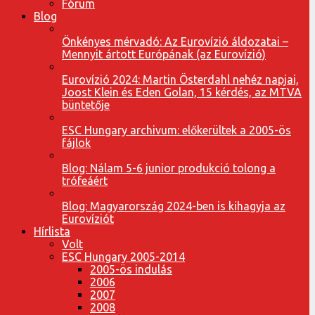
Fórum
Blog
Önkényes mérvadó: Az Eurovízió áldozatai –
Mennyit ártott Európának (az Eurovízió)
Eurovízió 2024: Martin Österdahl nehéz napjai,
Joost Klein és Eden Golan, 15 kérdés, az MTVA
büntetője
ESC Hungary archivum: előkerültek a 2005-ös
fájlok
Blog: Nálam 5-6 junior produkció tolong a
trófeáért
Blog: Magyarország 2024-ben is kihagyja az
Eurovíziót
Hírlista
Volt
ESC Hungary 2005-2014
2005-ös indulás
2006
2007
2008