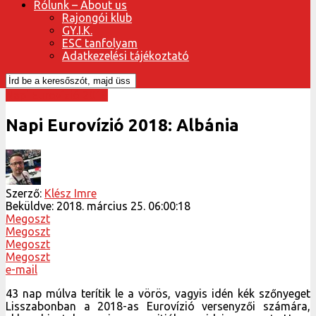
Rólunk – About us
Rajongói klub
GY.I.K.
ESC tanfolyam
Adatkezelési tájékoztató
Napi Eurovízió 2018
Napi Eurovízió 2018: Albánia
Szerző:
Klész Imre
Beküldve:
2018. március 25. 06:00:18
Megoszt
Megoszt
Megoszt
Megoszt
e-mail
43 nap múlva terítik le a vörös, vagyis idén kék szőnyeget
Lisszabonban a 2018-as Eurovízió versenyzői számára,