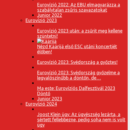
Eurovízió 2022: Az EBU elmagyarázza a
szabálytalan zsűris szavazatokat
Junior 2022
Eurovízió 2023
Eurovízió 2023 után: a zsűrit meg kellene
szüntetni!
Nézd Käärijä első ESC utáni koncertjét
élőben!
Eurovízió 2023: Svédország a győztes!
Eurovízió 2023: Svédország győzelme a
legvalószínűbb a döntőn, de…
Ma este: Eurovíziós Dalfesztivál 2023
Döntő
Junior 2023
Eurovízió 2024
Joost Klein ügy: Az ügyészség lezárta, a
sértett fellebbezne, pedig soha nem is volt
ügy