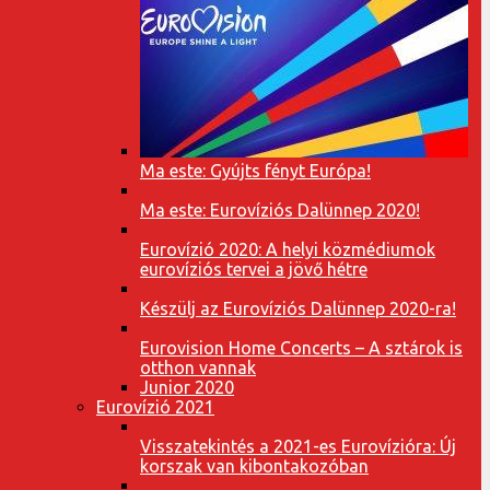
Ma este: Gyújts fényt Európa!
Ma este: Eurovíziós Dalünnep 2020!
Eurovízió 2020: A helyi közmédiumok
eurovíziós tervei a jövő hétre
Készülj az Eurovíziós Dalünnep 2020-ra!
Eurovision Home Concerts – A sztárok is
otthon vannak
Junior 2020
Eurovízió 2021
Visszatekintés a 2021-es Eurovízióra: Új
korszak van kibontakozóban