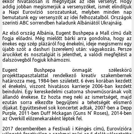
ekkor hivatalosan is megnyitják az idei versenyt. Hogy
addig jobban megismerjük a versenyzőket, ismét elindítjuk
a Napi Eurovízió sorozatunkat, melyben minden nap
bemutatunk egy versenyzőt az idei felhozatalból. Országok
szerinti ABC sorrendben haladunk Albániától Ukrajnáig.
Az első ország Albánia, Eugent Bushpepa a Mall című dalt
fogja előadni. Még mielőtt bárki arra gondolna, hogy az
énekes egy szép plázáról fog énekelni, ideje megismerni egy
újabb szót a dashuri (szerelem) után: vágyakozás. Persze
árucikket és nosztalgiát is jelenthet, a valódi megfejtést a
dalszövegből fogjuk kihámozni.
Eugent Bushpepa önmagát széleskörű
projekttapasztalattal rendelkező kreatív szakembernek
határozza meg, 1984-ben született. 6 éves korában kezdett
el énekelni, viszont hivatásos karrierje 2006-ban kezdett
beindulni. Egy kereskedelmi csatorna showműsorának volt
állandó énekese. Ez hozta meg neki az ismertséget, majd
ezután sorra elkezdte begyűjteni a tehetségét elismerő
díjakat. Együttesével sok koncertet adtak, 2007-ben a Depp
Purple, 2011-ben Duff Mckagan (Guns N’ Roses), 2014-ben
az Overkill előzenekaraként léptek fel.
2017 decemberében a Festivali i Këngës című, Eurovízióra
válogató fesztiválon a szakmai zsűri az ő dalát választotta