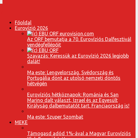
Főoldal
Eurovízió 2026
Az ORF bemutatja a 70. Eurovíziós Dalfesztivál
vendégfellépőit
Szavazás: Keressük az Eurovízió 2026 legjobb
dalát!
Ma este: Lengyelország, Svédország és
Portugália dönt az utolsó nemzeti döntős
hétvégén
Eurovíziós hétköznapok: Románia és San
Marino dalt választ, Izrael és az Egyesült
Királyság dalbemutatót tart. Franciaország is!
Ma este: Szuper Szombat
MEKE
Támogasd adód 1%-ával a Magyar Eurovíziós