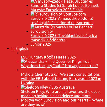
Ma este: Eurovízió 2025 Finálé
Eurovízió 2025: A második elődöntő
továbbjutói és a döntő rajtsorrendje
Eurovízió 2025: Továbbjutási esélyek a
második elődöntőre
Junior 2025
In English
ESC Hungary Közös Nézés 2025
Why does the jury “hate” Norwegian entries?
Mykola Chernotytskyi: We start consultations
with the EBU about hosting Eurovision 2023 in
Ukraine
Sheldon Riley: Who are his favorites, the deep
meaning behind his headpiece and more
Molitva won Eurovision and our hearts – Where
are they now?