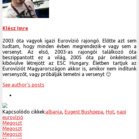
Klész Imre
2003 óta vagyok igazi Eurovízió rajongó. Előtte azt sem
tudtam, hogy minden évben megrendezik-e vagy sem a
versenyt. Az első, 2003-as rajongói találkozó óta
beszippantott ez a világ, 2005 óta pár önkéntessel
kibővülve létrejött az ESC Hungary. Életben tartjuk az
Eurovíziót Magyarországon akkor is, amikor nem indítunk
versenyzőt, vagy próbálják temetni a versenyt 🙂
See author's posts
Kapcsolódo cikkek:
albania
,
Eugent Bushpepa
,
Hot
,
napi
eurovízió
Megoszt
Megoszt
Megoszt