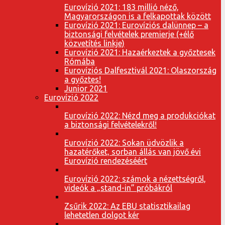
Eurovízió 2021: 183 millió néző,
Magyarországon is a felkapottak között
Eurovízió 2021: Eurovíziós dalünnep – a
biztonsági felvételek premierje (+élő
közvetítés linkje)
Eurovízió 2021: Hazaérkeztek a győztesek
Rómába
Eurovíziós Dalfesztivál 2021: Olaszország
a győztes!
Junior 2021
Eurovízió 2022
Eurovízió 2022: Nézd meg a produkciókat
a biztonsági felvételekről!
Eurovízió 2022: Sokan üdvözlik a
hazatérőket, sorban állás van jövő évi
Eurovízió rendezéséért
Eurovízió 2022: számok a nézettségről,
videók a „stand-in” próbákról
Zsűrik 2022: Az EBU statisztikailag
lehetetlen dolgot kér