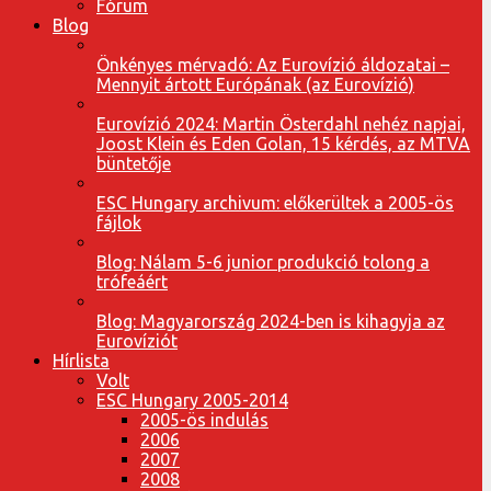
Fórum
Blog
Önkényes mérvadó: Az Eurovízió áldozatai –
Mennyit ártott Európának (az Eurovízió)
Eurovízió 2024: Martin Österdahl nehéz napjai,
Joost Klein és Eden Golan, 15 kérdés, az MTVA
büntetője
ESC Hungary archivum: előkerültek a 2005-ös
fájlok
Blog: Nálam 5-6 junior produkció tolong a
trófeáért
Blog: Magyarország 2024-ben is kihagyja az
Eurovíziót
Hírlista
Volt
ESC Hungary 2005-2014
2005-ös indulás
2006
2007
2008