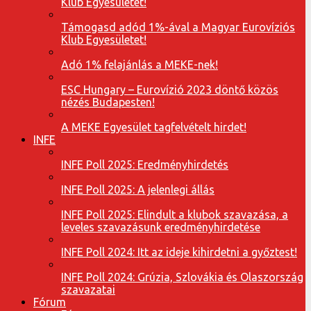
Klub Egyesületet!
Támogasd adód 1%-ával a Magyar Eurovíziós
Klub Egyesületet!
Adó 1% felajánlás a MEKE-nek!
ESC Hungary – Eurovízió 2023 döntő közös
nézés Budapesten!
A MEKE Egyesület tagfelvételt hirdet!
INFE
INFE Poll 2025: Eredményhirdetés
INFE Poll 2025: A jelenlegi állás
INFE Poll 2025: Elindult a klubok szavazása, a
leveles szavazásunk eredményhirdetése
INFE Poll 2024: Itt az ideje kihirdetni a győztest!
INFE Poll 2024: Grúzia, Szlovákia és Olaszország
szavazatai
Fórum