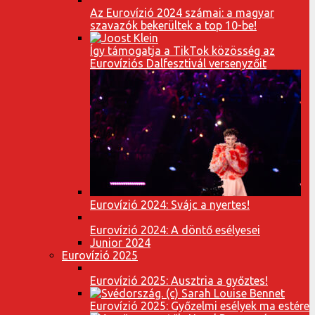
Az Eurovízió 2024 számai: a magyar
szavazók bekerültek a top 10-be!
Így támogatja a TikTok közösség az
Eurovíziós Dalfesztivál versenyzőit
Eurovízió 2024: Svájc a nyertes!
Eurovízió 2024: A döntő esélyesei
Junior 2024
Eurovízió 2025
Eurovízió 2025: Ausztria a győztes!
Eurovízió 2025: Győzelmi esélyek ma estére