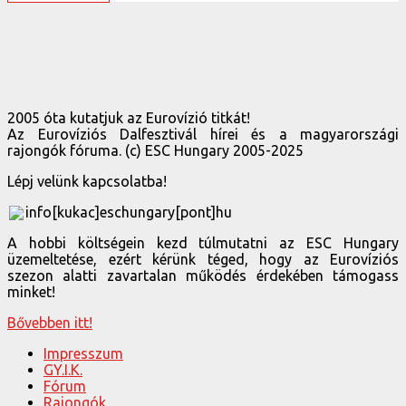
2005 óta kutatjuk az Eurovízió titkát!
Az Eurovíziós Dalfesztivál hírei és a magyarországi
rajongók fóruma. (c) ESC Hungary 2005-2025
Lépj velünk kapcsolatba!
info[kukac]eschungary[pont]hu
A hobbi költségein kezd túlmutatni az ESC Hungary
üzemeltetése, ezért kérünk téged, hogy az Eurovíziós
szezon alatti zavartalan működés érdekében támogass
minket!
Bővebben itt!
Impresszum
GY.I.K.
Fórum
Rajongók