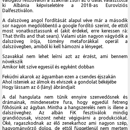
ki Albánia képviseletére a 2018-as Eurovíziós
Dalfesztiválon.
A dalszöveg angol fordítását alapul véve már a második
sor nagyon megdöbbentő a google fordító szerint, de ettől
most vonatkoztassunk el (akit érdekel, erre keressen rá:
That thrills and that sears). Valami után nagyon vágyódik a
dalszöveg írója, tömény metaforákkal operál a
dalszövegben, amiből ki kell hámozni a lényeget.
Szavakkal nem lehet leírni azt az érzést, ami bennem
növekszik
Amikor két szíve egyesül és egyként dobban
Feküdni akarok az ágyamban ezen a csendes éjszakán
Ahol isteniek az álmok és elviszek a gondolat békéjébe
Hogy lássam az ő (lány) ábrándjait
A dal hangulata nem tűnik ennyire szenvedősnek és
drámainak, mindenesetre fura, hogy egyedül fetreng
főhősünk az ágyban. Mintha a hangszerelés nem is illene a
dalszöveghez. Az albán FiK fesztiválok mindig
grandiózusak, viszont nehéz végigvárni a produkciókat.
Oké, ragaszkodnak az élő zenekarhoz ami nagyon szép,
hagyományőrző dolog, de ettől függetlenül nem mertem