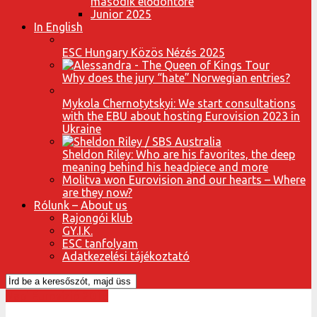
második elődöntőre
Junior 2025
In English
ESC Hungary Közös Nézés 2025
Why does the jury “hate” Norwegian entries?
Mykola Chernotytskyi: We start consultations
with the EBU about hosting Eurovision 2023 in
Ukraine
Sheldon Riley: Who are his favorites, the deep
meaning behind his headpiece and more
Molitva won Eurovision and our hearts – Where
are they now?
Rólunk – About us
Rajongói klub
GY.I.K.
ESC tanfolyam
Adatkezelési tájékoztató
Napi Eurovízió 2018