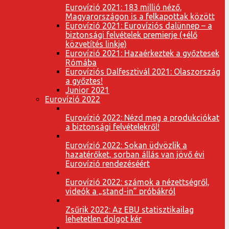
Eurovízió 2021: 183 millió néző,
Magyarországon is a felkapottak között
Eurovízió 2021: Eurovíziós dalünnep – a
biztonsági felvételek premierje (+élő
közvetítés linkje)
Eurovízió 2021: Hazaérkeztek a győztesek
Rómába
Eurovíziós Dalfesztivál 2021: Olaszország
a győztes!
Junior 2021
Eurovízió 2022
Eurovízió 2022: Nézd meg a produkciókat
a biztonsági felvételekről!
Eurovízió 2022: Sokan üdvözlik a
hazatérőket, sorban állás van jövő évi
Eurovízió rendezéséért
Eurovízió 2022: számok a nézettségről,
videók a „stand-in” próbákról
Zsűrik 2022: Az EBU statisztikailag
lehetetlen dolgot kér