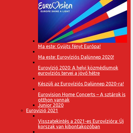
Ma este: Gyújts fényt Európa!
Ma este: Eurovíziós Dalünnep 2020!
Eurovízió 2020: A helyi közmédiumok
eurovíziós tervei a jövő hétre
Készülj az Eurovíziós Dalünnep 2020-ra!
Eurovision Home Concerts – A sztárok is
otthon vannak
Junior 2020
Eurovízió 2021
Visszatekintés a 2021-es Eurovízióra: Új
korszak van kibontakozóban