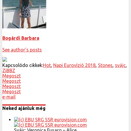
Bogárdi Barbara
See author's posts
Kapcsolódo cikkek:
Hot
,
Napi Eurovízió 2018
,
Stones
,
svájc
,
ZiBBZ
Megoszt
Megoszt
Megoszt
Megoszt
e-mail
Neked ajánluk még
Svájc: Veronica Fusaro – Alice