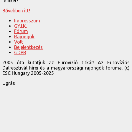
minket!
Bővebben itt!
Impresszum
GY.I.K.
Fórum
Rajongók
Volt
Bejelentkezés
GDPR
2005 óta kutatjuk az Eurovízió titkát! Az Eurovíziós
Dalfesztivál hírei és a magyarországi rajongók fóruma. (c)
ESC Hungary 2005-2025
Ugrás