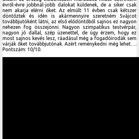
évről-évre jobbnál-jobb dalokat küldenek, de a siker csak
nem akarja elérni őket. Az elmúlt 11 évben csak kétszer
döntőztek és idén is akármennyire szeretném Svájcot
továbbjutóként látni, az első elődöntőből sajnos ez nagyon
nehezen fog összejönni. Nagyon szimpatikus testvérpár,
nagyon jó dallal, szép üzenettel, de úgy érzem, hogy ez
most sajnos kevés lesz, ráadásul még a fogadóirodák sem
várják őket továbbjutónak. Azért reménykedni még lehet….
Pontszám: 10/10.