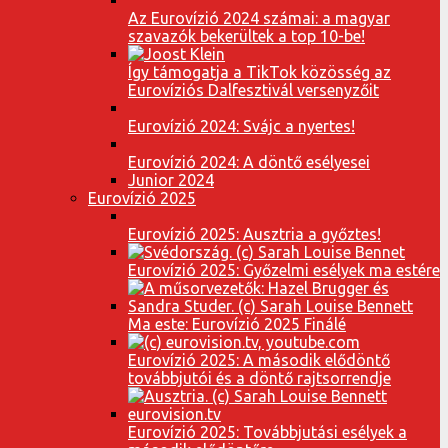
Az Eurovízió 2024 számai: a magyar
szavazók bekerültek a top 10-be!
Így támogatja a TikTok közösség az
Eurovíziós Dalfesztivál versenyzőit
Eurovízió 2024: Svájc a nyertes!
Eurovízió 2024: A döntő esélyesei
Junior 2024
Eurovízió 2025
Eurovízió 2025: Ausztria a győztes!
Eurovízió 2025: Győzelmi esélyek ma estére
Ma este: Eurovízió 2025 Finálé
Eurovízió 2025: A második elődöntő
továbbjutói és a döntő rajtsorrendje
Eurovízió 2025: Továbbjutási esélyek a