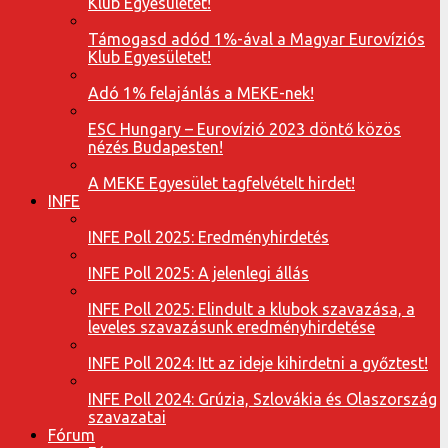
Klub Egyesületet!
Támogasd adód 1%-ával a Magyar Eurovíziós
Klub Egyesületet!
Adó 1% felajánlás a MEKE-nek!
ESC Hungary – Eurovízió 2023 döntő közös
nézés Budapesten!
A MEKE Egyesület tagfelvételt hirdet!
INFE
INFE Poll 2025: Eredményhirdetés
INFE Poll 2025: A jelenlegi állás
INFE Poll 2025: Elindult a klubok szavazása, a
leveles szavazásunk eredményhirdetése
INFE Poll 2024: Itt az ideje kihirdetni a győztest!
INFE Poll 2024: Grúzia, Szlovákia és Olaszország
szavazatai
Fórum