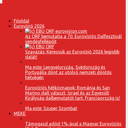
Főoldal
Eurovízió 2026
Az ORF bemutatja a 70. Eurovíziós Dalfesztivál
vendégfellépőit
Szavazás: Keressük az Eurovízió 2026 legjobb
dalát!
Ma este: Lengyelország, Svédország és
Portugália dönt az utolsó nemzeti döntős
hétvégén
Eurovíziós hétköznapok: Románia és San
Marino dalt választ, Izrael és az Egyesült
Királyság dalbemutatót tart. Franciaország is!
Ma este: Szuper Szombat
MEKE
Támogasd adód 1%-ával a Magyar Eurovíziós