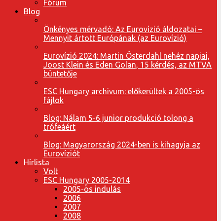
Fórum
Blog
Önkényes mérvadó: Az Eurovízió áldozatai –
Mennyit ártott Európának (az Eurovízió)
Eurovízió 2024: Martin Österdahl nehéz napjai,
Joost Klein és Eden Golan, 15 kérdés, az MTVA
büntetője
ESC Hungary archivum: előkerültek a 2005-ös
fájlok
Blog: Nálam 5-6 junior produkció tolong a
trófeáért
Blog: Magyarország 2024-ben is kihagyja az
Eurovíziót
Hírlista
Volt
ESC Hungary 2005-2014
2005-ös indulás
2006
2007
2008