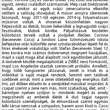
együtt, zenész családból származnak. Még csak tinédzserek
voltak, amikor az egyik svájci zenecsatorna elkezdte
vetíteni a valóság showjukat. A műsor annyira sikeresnek
bizonyult, hogy 2011-től egészen 2014-ig folyamatosan
műsoron voltak. A shownak köszönhetően nagyon
felpezsdült az életük, hiszen bekerültek a legnagyobb svájci
fesztiválok, klubok körébe. Pályafutásuk kezdetén
különböző terveik voltak a jövőjüket illetően. Corinne
(becenevén Coco) a londoni Laine Színművészeti Iskola
befejezése után különféle zenei színdarabokban lépett fel és
híres énekesek vokalistája volt. Stefan (becenevén Stee) 12
éves korára már számos dobversenyt megnyert hazájában,
majd a saját maga által alapított rock együttesben játszott.
A testvérek később megalapították a ZiBBZ nevű formációt,
majd Los Angelesbe utaztak szerencsét próbálni. Amellett,
hogy több hangszeren játszanak, zenét is írnak és a
videóikat is saját maguk rendezik. Semmit sem találnak
szebbnek annál, mint a zenei ötleteikből egy energikus dalt
írni, azt élőben előadni és a zenéjükkel másokat inspirálni. A
csapat szerint a zene nem más, mint szabadság, élet, amit -
bármilyen nyelven szóljon is- mindenki megért és amely
megszínesíti az emberek életét. A duó tagjai nagyon
különböző személyiségek, de elmondásuk szerint egymás
lelki társai nemcsak a színpadon, hanem azon kívül is. Coco