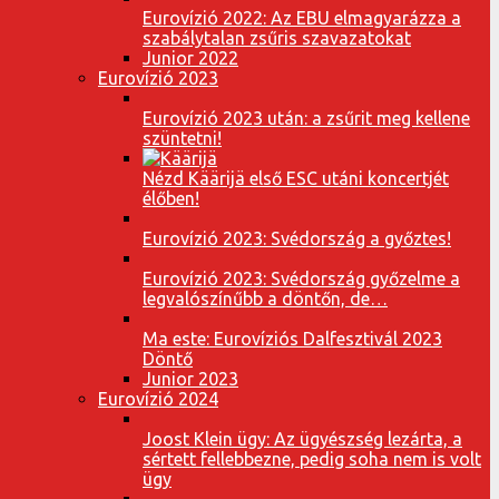
Eurovízió 2022: Az EBU elmagyarázza a
szabálytalan zsűris szavazatokat
Junior 2022
Eurovízió 2023
Eurovízió 2023 után: a zsűrit meg kellene
szüntetni!
Nézd Käärijä első ESC utáni koncertjét
élőben!
Eurovízió 2023: Svédország a győztes!
Eurovízió 2023: Svédország győzelme a
legvalószínűbb a döntőn, de…
Ma este: Eurovíziós Dalfesztivál 2023
Döntő
Junior 2023
Eurovízió 2024
Joost Klein ügy: Az ügyészség lezárta, a
sértett fellebbezne, pedig soha nem is volt
ügy