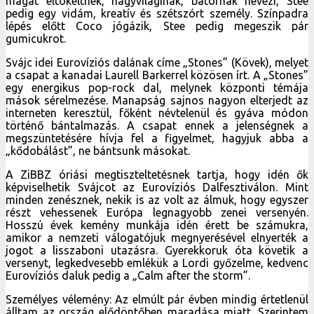
magát eltökéltnek, nagyviláginak, bátornak nevezi, Stee
pedig egy vidám, kreatív és szétszórt személy. Színpadra
lépés előtt Coco jógázik, Stee pedig megeszik pár
gumicukrot.
Svájc idei Eurovíziós dalának címe „Stones” (Kövek), melyet
a csapat a kanadai Laurell Barkerrel közösen írt. A „Stones”
egy energikus pop-rock dal, melynek központi témája
mások sérelmezése. Manapság sajnos nagyon elterjedt az
interneten keresztül, főként névtelenül és gyáva módon
történő bántalmazás. A csapat ennek a jelenségnek a
megszüntetésére hívja fel a figyelmet, hagyjuk abba a
„kődobálást”, ne bántsunk másokat.
A ZiBBZ óriási megtiszteltetésnek tartja, hogy idén ők
képviselhetik Svájcot az Eurovíziós Dalfesztiválon. Mint
minden zenésznek, nekik is az volt az álmuk, hogy egyszer
részt vehessenek Európa legnagyobb zenei versenyén.
Hosszú évek kemény munkája idén érett be számukra,
amikor a nemzeti válogatójuk megnyerésével elnyerték a
jogot a lisszaboni utazásra. Gyerekkoruk óta követik a
versenyt, legkedvesebb emlékük a Lordi győzelme, kedvenc
Eurovíziós daluk pedig a „Calm after the storm”.
Személyes vélemény: Az elmúlt pár évben mindig értetlenül
álltam az ország elődöntőben maradása miatt. Szerintem