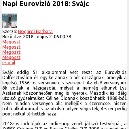
Napi Eurovízió 2018: Svájc
Szerző:
Bogárdi Barbara
Beküldve:
2018. május 2. 06:00:38
Megoszt
Megoszt
Megoszt
Megoszt
e-mail
Svájc eddig 51 alkalommal vett részt az Eurovíziós
Dalfesztiválon és egyike annak a hét országnak, amelyik a
legelső, 1956-os versenyen is szerepelt. Az első versenynek
ők voltak a házigazdái, melyet a nemrég elhunyt Lys
Assianak köszönhetően meg is nyertek. Második és idáig
utolsó győzelmüket Céline Dionnak köszönhetik 1988-ból.
Nem minden versenyen állt melléjük a szerencse, hiszen
több alkalommal is az utolsó helyen végeztek, 4-szer pedig
pont nélkül térhettek haza.
2018-as indulójuk az indie-pop zenét játszó testvérpár, a
ZiBBZ. Corinne (32) és Stefan Gfeller (30) 2008 óta zenélnek