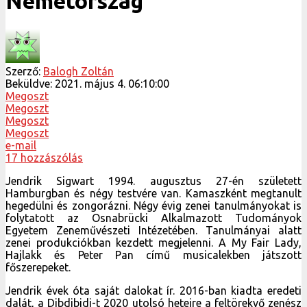
Németország
Szerző:
Balogh Zoltán
Beküldve:
2021. május 4. 06:10:00
Megoszt
Megoszt
Megoszt
Megoszt
e-mail
17 hozzászólás
Jendrik Sigwart 1994. augusztus 27-én született
Hamburgban és négy testvére van. Kamaszként megtanult
hegedülni és zongorázni. Négy évig zenei tanulmányokat is
folytatott az Osnabrücki Alkalmazott Tudományok
Egyetem Zeneművészeti Intézetében. Tanulmányai alatt
zenei produkciókban kezdett megjelenni. A My Fair Lady,
Hajlakk és Peter Pan című musicalekben játszott
főszerepeket.
Jendrik évek óta saját dalokat ír. 2016-ban kiadta eredeti
dalát, a Dibdibidi-t 2020 utolsó heteire a feltörekvő zenész