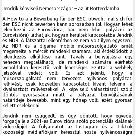
Jendrik képviseli Németországot – az út Rotterdamba
A How to a a Bewerbung für den ESC, obwohl mal sich für
den ESC nicht bewerben kann sorozatban (pl. Hogyan lehet
jelentkezni az Eurovízióra, bár nem lehet pályázni az
Eurovízióra) láthatjuk, hogyan kerültek kapcsolatba Jendrik
és NDR. A látszattal ellentétben ez nem volt ilyen egyszerű.
Az NDR és a digame mobile műsorszolgáltató ismét
megemelte a mércét mindenki számára, aki érdeklődött a
jelentkezés elküldése iránt. Tavaly a benyújtásra egy
nehezen megtalálható, de mindenki számára elérhető
weboldalon keresztül volt lehetséges. Ezúttal a webhely
jelszóval védett volt. Ez azt jelenti, hogy a
műsorszolgáltató nem tervezett nyilvános pályázati
felhívást, csak közvetlen kapcsolatot kívánt felvenni a
kiválasztott művészekkel. A képviselő választásról szóló
döntés gyorsasága miatt a pályázat benyújtásának
határideje kevesebb, mint egy hónap volt, ezért gyorsan
kellett cselekedni.
Jendrik nem csüggedt, és úgy döntött, hogy egyedül
forgatja le a 2021-es Eurovízióra szóló potenciális dalának
videoklipjét. A folyamatot az Instagram és a TikTok
közösségi médiafiókjain keresztül hozta nyilvánosságra