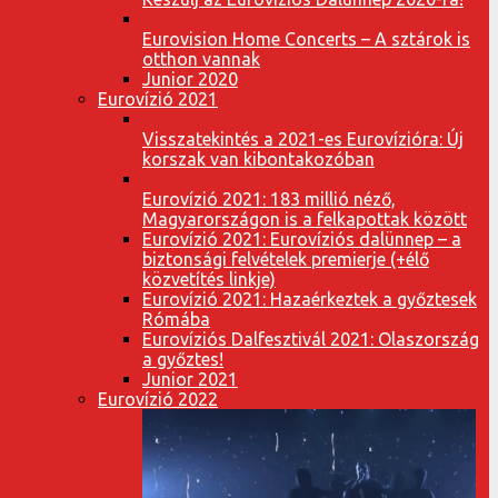
Eurovision Home Concerts – A sztárok is
otthon vannak
Junior 2020
Eurovízió 2021
Visszatekintés a 2021-es Eurovízióra: Új
korszak van kibontakozóban
Eurovízió 2021: 183 millió néző,
Magyarországon is a felkapottak között
Eurovízió 2021: Eurovíziós dalünnep – a
biztonsági felvételek premierje (+élő
közvetítés linkje)
Eurovízió 2021: Hazaérkeztek a győztesek
Rómába
Eurovíziós Dalfesztivál 2021: Olaszország
a győztes!
Junior 2021
Eurovízió 2022