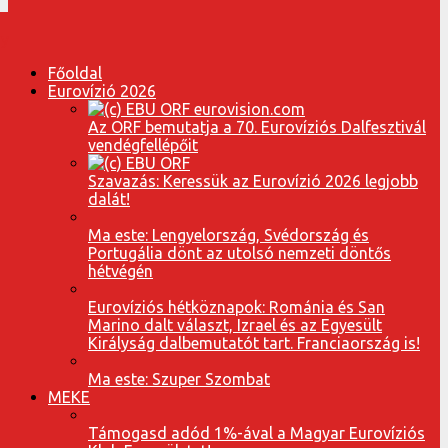
Főoldal
Eurovízió 2026
Az ORF bemutatja a 70. Eurovíziós Dalfesztivál
vendégfellépőit
Szavazás: Keressük az Eurovízió 2026 legjobb
dalát!
Ma este: Lengyelország, Svédország és
Portugália dönt az utolsó nemzeti döntős
hétvégén
Eurovíziós hétköznapok: Románia és San
Marino dalt választ, Izrael és az Egyesült
Királyság dalbemutatót tart. Franciaország is!
Ma este: Szuper Szombat
MEKE
Támogasd adód 1%-ával a Magyar Eurovíziós