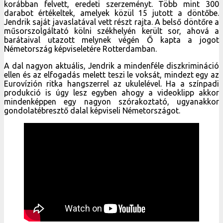
korábban felvett, eredeti szerzeményt. Több mint 300
darabot értékeltek, amelyek közül 15 jutott a döntőbe.
Jendrik saját javaslatával vett részt rajta. A belső döntőre a
műsorszolgáltató kölni székhelyén került sor, ahová a
barátaival utazott melynek végén Ő kapta a jogot
Németország képviseletére Rotterdamban.
A dal nagyon aktuális, Jendrik a mindenféle diszkrimináció
ellen és az elfogadás melett teszi le voksát, mindezt egy az
Eurovízión ritka hangszerrel az ukulelével. Ha a színpadi
produkció is úgy lesz egyben ahogy a videoklipp akkor
mindenképpen egy nagyon szórakoztató, ugyanakkor
gondolatébresztő dalal képviseli Németországot.