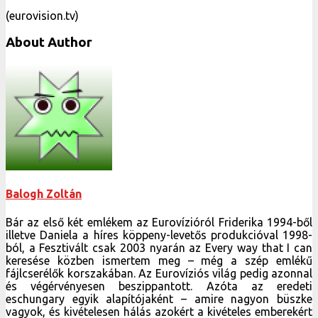
(eurovision.tv)
About Author
Balogh Zoltán
Bár az első két emlékem az Eurovízióról Friderika 1994-ből
illetve Daniela a híres köppeny-levetős produkcióval 1998-
ból, a Fesztivált csak 2003 nyarán az Every way that I can
keresése közben ismertem meg – még a szép emlékű
fájlcserélők korszakában. Az Eurovíziós világ pedig azonnal
és végérvényesen beszippantott. Azóta az eredeti
eschungary egyik alapítójaként – amire nagyon büszke
vagyok, és kivételesen hálás azokért a kivételes emberekért