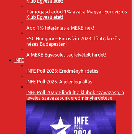
Klub Egyesületet!
Támogasd adód 1%-ával a Magyar Eurovíziós
Klub Egyesületet!
Adó 1% felajánlás a MEKE-nek!
ESC Hungary – Eurovízió 2023 döntő közös
nézés Budapesten!
A MEKE Egyesület tagfelvételt hirdet!
INFE
INFE Poll 2025: Eredményhirdetés
INFE Poll 2025: A jelenlegi állás
INFE Poll 2025: Elindult a klubok szavazása, a
leveles szavazásunk eredményhirdetése