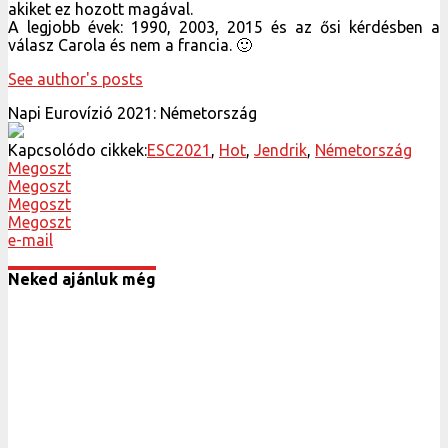
akiket ez hozott magával.
A legjobb évek: 1990, 2003, 2015 és az ősi kérdésben a
válasz Carola és nem a francia. 🙂
See author's posts
Napi Eurovízió 2021: Németország
Kapcsolódo cikkek:
ESC2021
,
Hot
,
Jendrik
,
Németország
Megoszt
Megoszt
Megoszt
Megoszt
e-mail
Neked ajánluk még