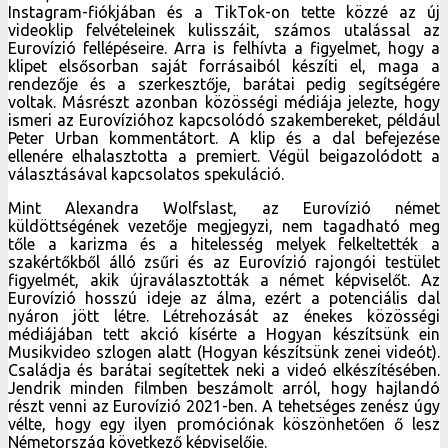
Instagram-fiókjában és a TikTok-on tette közzé az új
videoklip felvételeinek kulisszáit, számos utalással az
Eurovízió fellépéseire. Arra is felhívta a figyelmet, hogy a
klipet elsősorban saját forrásaiból készíti el, maga a
rendezője és a szerkesztője, barátai pedig segítségére
voltak. Másrészt azonban közösségi médiája jelezte, hogy
ismeri az Eurovízióhoz kapcsolódó szakembereket, például
Peter Urban kommentátort. A klip és a dal befejezése
ellenére elhalasztotta a premiert. Végül beigazolódott a
választásával kapcsolatos spekuláció.
Mint Alexandra Wolfslast, az Eurovízió német
küldöttségének vezetője megjegyzi, nem tagadható meg
tőle a karizma és a hitelesség melyek felkeltették a
szakértőkből álló zsűri és az Eurovízió rajongói testület
figyelmét, akik újraválasztották a német képviselőt. Az
Eurovízió hosszú ideje az álma, ezért a potenciális dal
nyáron jött létre. Létrehozását az énekes közösségi
médiájában tett akció kísérte a Hogyan készítsünk ein
Musikvideo szlogen alatt (Hogyan készítsünk zenei videót).
Családja és barátai segítettek neki a videó elkészítésében.
Jendrik minden filmben beszámolt arról, hogy hajlandó
részt venni az Eurovízió 2021-ben. A tehetséges zenész úgy
vélte, hogy egy ilyen promóciónak köszönhetően ő lesz
Németország következő képviselője.