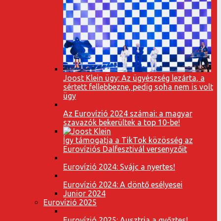
Joost Klein ügy: Az ügyészség lezárta, a
sértett fellebbezne, pedig soha nem is volt
ügy
Az Eurovízió 2024 számai: a magyar
szavazók bekerültek a top 10-be!
Így támogatja a TikTok közösség az
Eurovíziós Dalfesztivál versenyzőit
Eurovízió 2024: Svájc a nyertes!
Eurovízió 2024: A döntő esélyesei
Junior 2024
Eurovízió 2025
Eurovízió 2025: Ausztria a győztes!