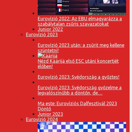
Eurovízió 2022: Az EBU elmagyarázza a
szabálytalan zsűris szavazatokat
Junior 2022
Eurovízió 2023
Eurovízió 2023 után: a zsűrit meg kellene
szüntetni!
Nézd Käärijä első ESC utáni koncertjét
élőben!
Eurovízió 2023: Svédország a győztes!
Eurovízió 2023: Svédország győzelme a
legvalószínűbb a döntőn, de…
Ma este: Eurovíziós Dalfesztivál 2023
Döntő
Junior 2023
Eurovízió 2024