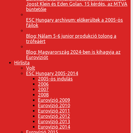
Joost Klein és Eden Golan, 15 kérdés, az MTVA
büntetője
ESC Hungary archivum: előkerültek a 2005-ös
fájlok
Blog: Nálam 5-6 junior produkció tolong a
trófeáért
Blog: Magyarország 2024-ben is kihagyja az
Eurovíziót
Hírlista
Volt
ESC Hungary 2005-2014
2005-ös indulás
2006
2007
2008
Eurovízió 2009
Eurovízió 2010
Eurovízió 2011
Eurovízió 2012
Eurovízió 2013
Eurovízió 2014
Eurovízió 2015