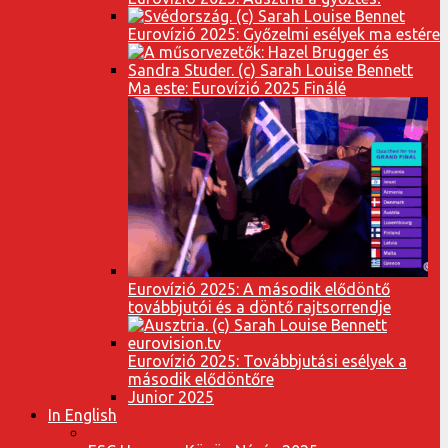
Eurovízió 2025: Győzelmi esélyek ma estére
Ma este: Eurovízió 2025 Finálé
Eurovízió 2025: A második elődöntő
továbbjutói és a döntő rajtsorrendje
Eurovízió 2025: Továbbjutási esélyek a
második elődöntőre
Junior 2025
In English