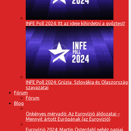
INFE Poll 2024: Itt az ideje kihirdetni a győztest!
INFE Poll 2024: Grúzia, Szlovákia és Olaszország
szavazatai
Fórum
Fórum
Blog
Önkényes mérvadó: Az Eurovízió áldozatai –
Mennyit ártott Európának (az Eurovízió)
Eurovízió 2024: Martin Österdahl nehéz napjai,