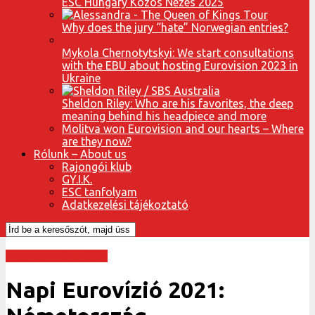
ESC Hungary Közös Nézés 2025
Why does the jury “hate” Norwegian entries?
Mykola Chernotytskyi: We start consultations
with the EBU about hosting Eurovision 2023 in
Ukraine
Sheldon Riley: Who are his favorites, the deep
meaning behind his headpiece and more
Molitva won Eurovision and our hearts – Where
are they now?
Rólunk – About us
Rajongói klub
GY.I.K.
ESC tanfolyam
Adatkezelési tájékoztató
Napi Eurovízió 2021
Napi Eurovízió 2021: