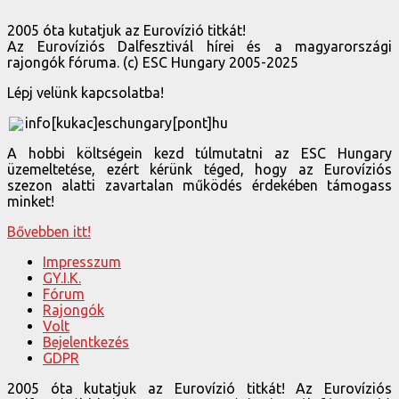
2005 óta kutatjuk az Eurovízió titkát!
Az Eurovíziós Dalfesztivál hírei és a magyarországi
rajongók fóruma. (c) ESC Hungary 2005-2025
Lépj velünk kapcsolatba!
info[kukac]eschungary[pont]hu
A hobbi költségein kezd túlmutatni az ESC Hungary
üzemeltetése, ezért kérünk téged, hogy az Eurovíziós
szezon alatti zavartalan működés érdekében támogass
minket!
Bővebben itt!
Impresszum
GY.I.K.
Fórum
Rajongók
Volt
Bejelentkezés
GDPR
2005 óta kutatjuk az Eurovízió titkát! Az Eurovíziós