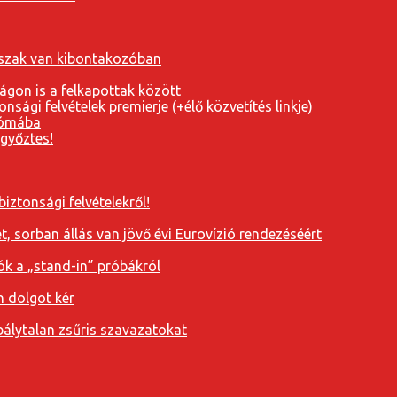
orszak van kibontakozóban
ágon is a felkapottak között
nsági felvételek premierje (+élő közvetítés linkje)
Rómába
 győztes!
iztonsági felvételekről!
, sorban állás van jövő évi Eurovízió rendezéséért
ók a „stand-in” próbákról
n dolgot kér
álytalan zsűris szavazatokat