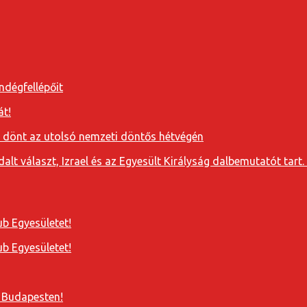
ndégfellépőit
át!
a dönt az utolsó nemzeti döntős hétvégén
t választ, Izrael és az Egyesült Királyság dalbemutatót tart. 
b Egyesületet!
b Egyesületet!
 Budapesten!