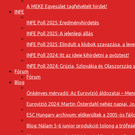
A MEKE Egyesület tagfelvételt hirdet!
INFE
INFE Poll 2025: Eredményhirdetés
INFE Poll 2025: A jelenlegi állás
INFE Poll 2025: Elindult a klubok szavazása, a l
INFE Poll 2024: Itt az ideje kihirdetni a győztest!
INFE Poll 2024: Grúzia, Szlovákia és Olaszország 
Fórum
Fórum
Blog
Önkényes mérvadó: Az Eurovízió áldozatai – Menn
Eurovízió 2024: Martin Österdahl nehéz napjai, J
ESC Hungary archivum: előkerültek a 2005-ös fájl
Blog: Nálam 5-6 junior produkció tolong a trófeáé