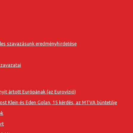
eveles szavazásunk eredményhirdetése
szavazatai
yit ártott Európának (az Eurovízió)
oost Klein és Eden Golan, 15 kérdés, az MTVA büntetője
ok
rt