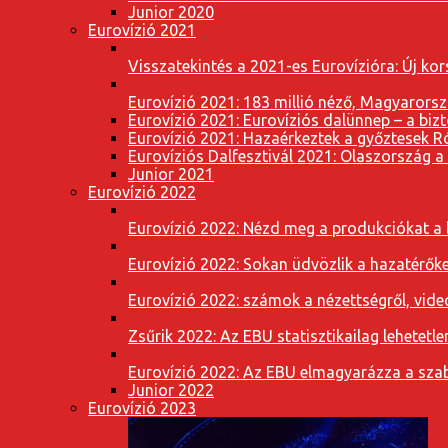
Junior 2020
Eurovízió 2021
Visszatekintés a 2021-es Eurovízióra: Új k
Eurovízió 2021: 183 millió néző, Magyarorsz
Eurovízió 2021: Eurovíziós dalünnep – a bizto
Eurovízió 2021: Hazaérkeztek a győztesek 
Eurovíziós Dalfesztivál 2021: Olaszország a
Junior 2021
Eurovízió 2022
Eurovízió 2022: Nézd meg a produkciókat a b
Eurovízió 2022: Sokan üdvözlik a hazatérőket
Eurovízió 2022: számok a nézettségről, vide
Zsűrik 2022: Az EBU statisztikailag lehetetle
Eurovízió 2022: Az EBU elmagyarázza a szab
Junior 2022
Eurovízió 2023