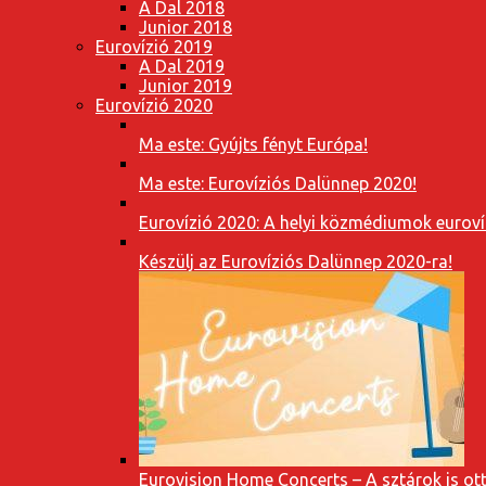
A Dal 2018
Junior 2018
Eurovízió 2019
A Dal 2019
Junior 2019
Eurovízió 2020
Ma este: Gyújts fényt Európa!
Ma este: Eurovíziós Dalünnep 2020!
Eurovízió 2020: A helyi közmédiumok eurovíz
Készülj az Eurovíziós Dalünnep 2020-ra!
Eurovision Home Concerts – A sztárok is o