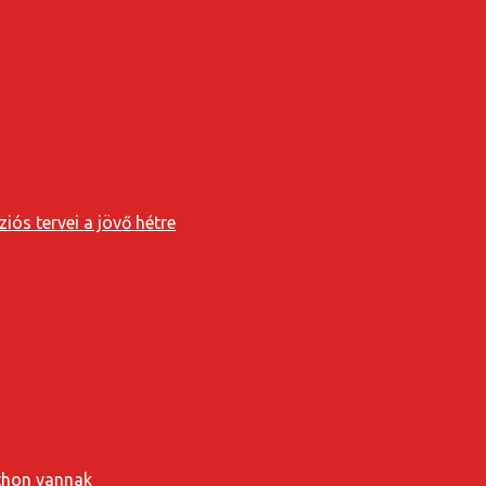
iós tervei a jövő hétre
tthon vannak