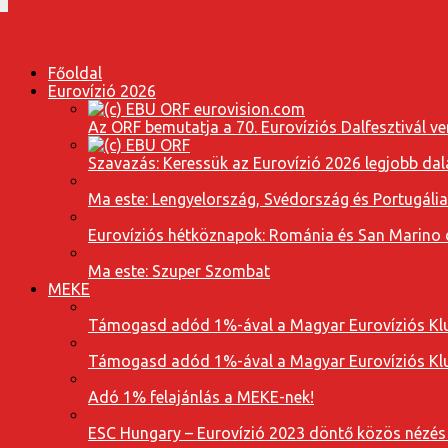
Főoldal
Eurovízió 2026
Az ORF bemutatja a 70. Eurovíziós Dalfesztivál ve
Szavazás: Keressük az Eurovízió 2026 legjobb dal
Ma este: Lengyelország, Svédország és Portugáli
Eurovíziós hétköznapok: Románia és San Marino dal
Ma este: Szuper Szombat
MEKE
Támogasd adód 1%-ával a Magyar Eurovíziós Klu
Támogasd adód 1%-ával a Magyar Eurovíziós Klu
Adó 1% felajánlás a MEKE-nek!
ESC Hungary – Eurovízió 2023 döntő közös nézés