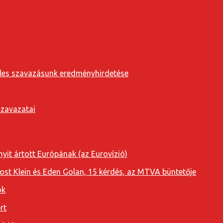
eveles szavazásunk eredményhirdetése
szavazatai
yit ártott Európának (az Eurovízió)
oost Klein és Eden Golan, 15 kérdés, az MTVA büntetője
ok
rt