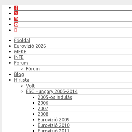
Főoldal
Eurovízió 2026
MEKE
INFE
Fórum
Fórum
Blog
Hírlista
Volt
ESC Hungary 2005-2014
2005-ös indulás
2006
2007
2008
Eurovízió 2009
Eurovízió 2010
Eurovízió 2011