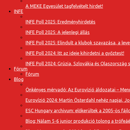
A MEKE Egyesület tagfelvételt hirdet!
INFE
INFE Poll 2025: Eredményhirdetés
INFE Poll 2025: A jelenlegi állás
INFE Poll 2025: Elindult a klubok szavazása, a l
INFE Poll 2024: Itt az ideje kihirdetni a győztest!
INFE Poll 2024: Grúzia, Szlovákia és Olaszország 
Fórum
Fórum
Blog
Önkényes mérvadó: Az Eurovízió áldozatai – Menn
Eurovízió 2024: Martin Österdahl nehéz napjai, J
ESC Hungary archivum: előkerültek a 2005-ös fájl
Blog: Nálam 5-6 junior produkció tolong a trófeáé