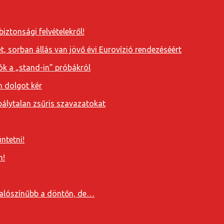
iztonsági felvételekről!
, sorban állás van jövő évi Eurovízió rendezéséért
ók a „stand-in” próbákról
n dolgot kér
álytalan zsűris szavazatokat
ntetni!
n!
valószínűbb a döntőn, de…