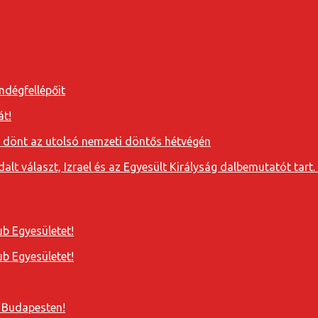
ndégfellépőit
át!
a dönt az utolsó nemzeti döntős hétvégén
t választ, Izrael és az Egyesült Királyság dalbemutatót tart. 
b Egyesületet!
b Egyesületet!
 Budapesten!