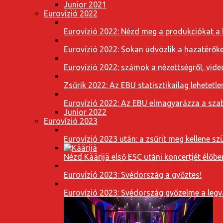
Junior 2021
Eurovízió 2022
Eurovízió 2022: Nézd meg a produkciókat a b
Eurovízió 2022: Sokan üdvözlik a hazatérőket
Eurovízió 2022: számok a nézettségről, vide
Zsűrik 2022: Az EBU statisztikailag lehetetle
Eurovízió 2022: Az EBU elmagyarázza a szab
Junior 2022
Eurovízió 2023
Eurovízió 2023 után: a zsűrit meg kellene szü
Nézd Käärijä első ESC utáni koncertjét élőbe
Eurovízió 2023: Svédország a győztes!
Eurovízió 2023: Svédország győzelme a leg