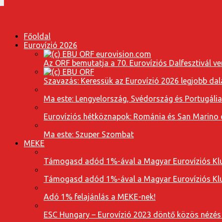
Főoldal
Eurovízió 2026
Az ORF bemutatja a 70. Eurovíziós Dalfesztivál ve
Szavazás: Keressük az Eurovízió 2026 legjobb dal
Ma este: Lengyelország, Svédország és Portugáli
Eurovíziós hétköznapok: Románia és San Marino dal
Ma este: Szuper Szombat
MEKE
Támogasd adód 1%-ával a Magyar Eurovíziós Klu
Támogasd adód 1%-ával a Magyar Eurovíziós Klu
Adó 1% felajánlás a MEKE-nek!
ESC Hungary – Eurovízió 2023 döntő közös nézés