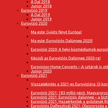
A Dal 2018
Junior 2018
Eurovízió 2019
A Dal 2019
Junior 2019
Eurovízió 2020
Ma este: Gyújts fényt Európa!
Ma este: Eurovíziós Dalünnep 2020!
Eurovízió 2020: A helyi közmédiumok eurovíz
Készülj az Eurovíziós Dalünnep 2020-ra!
Eurovision Home Concerts – A sztárok is o
Junior 2020
Eurovízió 2021
Visszatekintés a 2021-es Eurovízióra: Új k
Eurovízió 2021: 183 millió néző, Magyarorsz
Eurovízió 2021: Eurovíziós dalünnep – a bizto
Eurovízió 2021: Hazaérkeztek a győztesek 
Eurovíziós Dalfesztivál 2021: Olaszország a