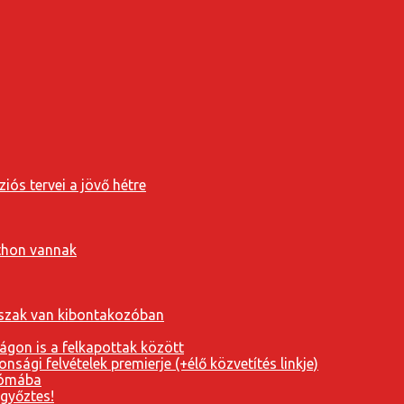
iós tervei a jövő hétre
tthon vannak
orszak van kibontakozóban
ágon is a felkapottak között
nsági felvételek premierje (+élő közvetítés linkje)
Rómába
 győztes!