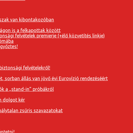
orszak van kibontakozóban
ágon is a felkapottak között
nsági felvételek premierje (+élő közvetítés linkje)
Rómába
 győztes!
iztonsági felvételekről!
, sorban állás van jövő évi Eurovízió rendezéséért
ók a „stand-in” próbákról
n dolgot kér
álytalan zsűris szavazatokat
ntetni!