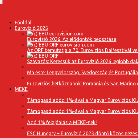
Főoldal
Eurovízió 2026
Eurovízió 2026: Az elődöntők beosztása
Az ORF bemutatja a 70. Eurovíziós Dalfesztivál ve
Szavazás: Keressük az Eurovízió 2026 legjobb dal
Ma este: Lengyelország, Svédország és Portugáli
Eurovíziós hétköznapok: Románia és San Marino dal
MEKE
Támogasd adód 1%-ával a Magyar Eurovíziós Klu
Támogasd adód 1%-ával a Magyar Eurovíziós Klu
Adó 1% felajánlás a MEKE-nek!
ESC Hungary – Eurovízió 2023 döntő közös nézés