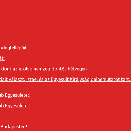
ndégfellépőit
át!
a dönt az utolsó nemzeti döntős hétvégén
t választ, Izrael és az Egyesült Királyság dalbemutatót tart. 
b Egyesületet!
b Egyesületet!
 Budapesten!