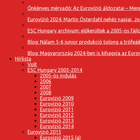
Önkényes mérvadó: Az Eurovízió áldozatai – Menn
Eurovízió 2024: Martin Österdahl nehéz napjai, J
ESC Hungary archivum: előkerültek a 2005-ös fájl
Blog: Nálam 5-6 junior produkció tolong a trófeáé
Blog: Magyarország 2024-ben is kihagyja az Eurov
Hírlista
Volt
ESC Hungary 2005-2014
2005-ös indulás
2006
2007
2008
Eurovízió 2009
Eurovízió 2010
Eurovízió 2011
Eurovízió 2012
Eurovízió 2013
Eurovízió 2014
Eurovízió 2015
Eurovízió 2015 (a)