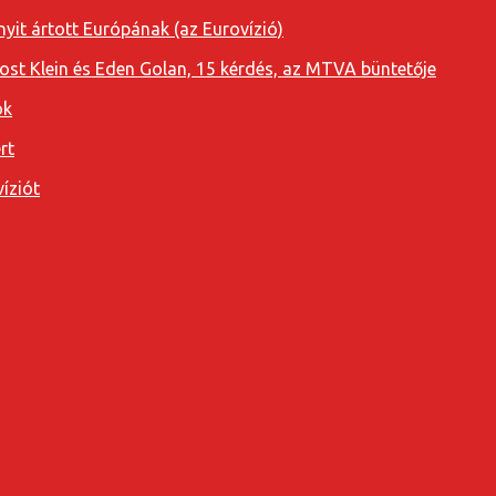
yit ártott Európának (az Eurovízió)
oost Klein és Eden Golan, 15 kérdés, az MTVA büntetője
ok
rt
íziót