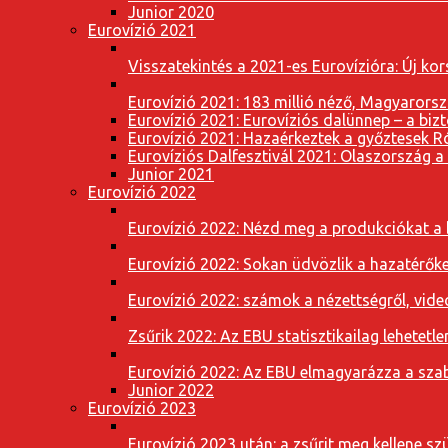
Junior 2020
Eurovízió 2021
Visszatekintés a 2021-es Eurovízióra: Új k
Eurovízió 2021: 183 millió néző, Magyarorsz
Eurovízió 2021: Eurovíziós dalünnep – a bizto
Eurovízió 2021: Hazaérkeztek a győztesek 
Eurovíziós Dalfesztivál 2021: Olaszország a
Junior 2021
Eurovízió 2022
Eurovízió 2022: Nézd meg a produkciókat a b
Eurovízió 2022: Sokan üdvözlik a hazatérőket
Eurovízió 2022: számok a nézettségről, vide
Zsűrik 2022: Az EBU statisztikailag lehetetle
Eurovízió 2022: Az EBU elmagyarázza a szab
Junior 2022
Eurovízió 2023
Eurovízió 2023 után: a zsűrit meg kellene szü