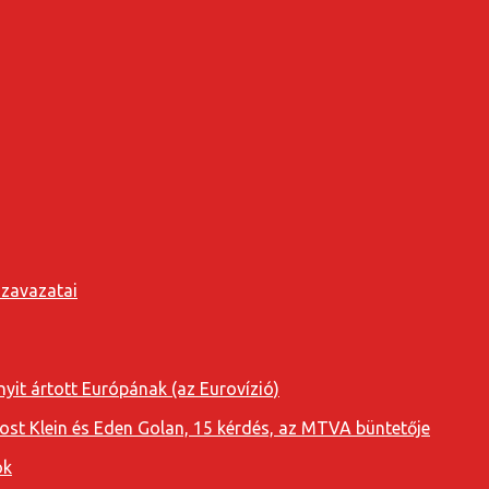
szavazatai
yit ártott Európának (az Eurovízió)
oost Klein és Eden Golan, 15 kérdés, az MTVA büntetője
ok