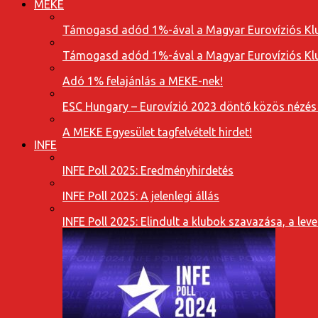
MEKE
Támogasd adód 1%-ával a Magyar Eurovíziós Klu
Támogasd adód 1%-ával a Magyar Eurovíziós Klu
Adó 1% felajánlás a MEKE-nek!
ESC Hungary – Eurovízió 2023 döntő közös nézés
A MEKE Egyesület tagfelvételt hirdet!
INFE
INFE Poll 2025: Eredményhirdetés
INFE Poll 2025: A jelenlegi állás
INFE Poll 2025: Elindult a klubok szavazása, a l