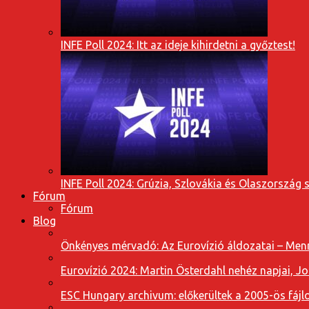
INFE Poll 2024: Itt az ideje kihirdetni a győztest!
INFE Poll 2024: Grúzia, Szlovákia és Olaszország 
Fórum
Fórum
Blog
Önkényes mérvadó: Az Eurovízió áldozatai – Menn
Eurovízió 2024: Martin Österdahl nehéz napjai, J
ESC Hungary archivum: előkerültek a 2005-ös fájl