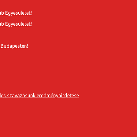
b Egyesületet!
b Egyesületet!
 Budapesten!
eveles szavazásunk eredményhirdetése