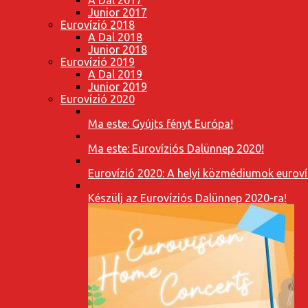
Junior 2017
Eurovízió 2018
A Dal 2018
Junior 2018
Eurovízió 2019
A Dal 2019
Junior 2019
Eurovízió 2020
Ma este: Gyújts fényt Európa!
Ma este: Eurovíziós Dalünnep 2020!
Eurovízió 2020: A helyi közmédiumok eurovíz
Készülj az Eurovíziós Dalünnep 2020-ra!