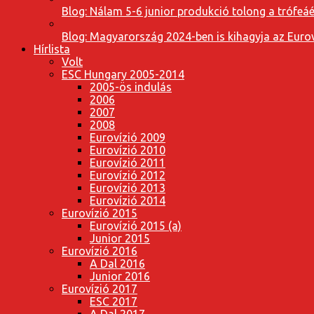
Blog: Nálam 5-6 junior produkció tolong a trófeáé
Blog: Magyarország 2024-ben is kihagyja az Eurov
Hírlista
Volt
ESC Hungary 2005-2014
2005-ös indulás
2006
2007
2008
Eurovízió 2009
Eurovízió 2010
Eurovízió 2011
Eurovízió 2012
Eurovízió 2013
Eurovízió 2014
Eurovízió 2015
Eurovízió 2015 (a)
Junior 2015
Eurovízió 2016
A Dal 2016
Junior 2016
Eurovízió 2017
ESC 2017
A Dal 2017