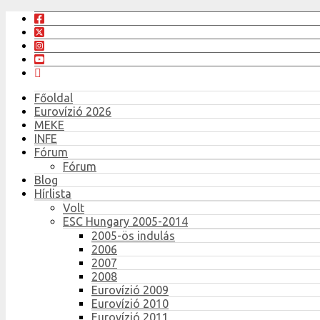
Főoldal
Eurovízió 2026
MEKE
INFE
Fórum
Fórum
Blog
Hírlista
Volt
ESC Hungary 2005-2014
2005-ös indulás
2006
2007
2008
Eurovízió 2009
Eurovízió 2010
Eurovízió 2011