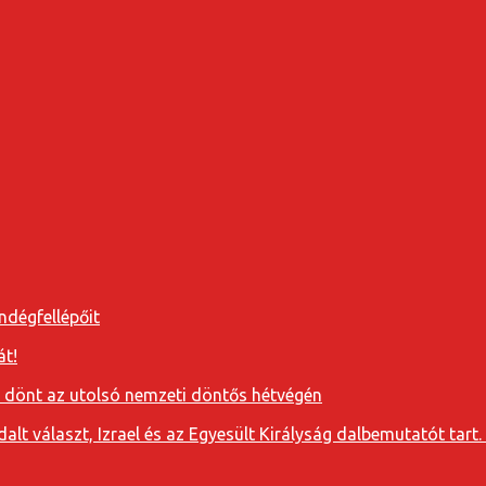
ndégfellépőit
át!
a dönt az utolsó nemzeti döntős hétvégén
t választ, Izrael és az Egyesült Királyság dalbemutatót tart. 