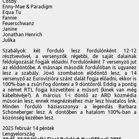
Cosby
Enny-Mae & Paradigm
Equa Tu
Fannie
Feuerschwanz
Janine
Jonathan Henrich
Julika
Szabályok: két forduló lesz fordulónként 12-12
résztvevővel, a versenyzők régebbi, de saját dalainak
feldolgozását fogják előadni. Fordulónként 7 versenyző jut
az elődöntőbe. A másnapi második fordulóban is ugyanez
lesz a szabály. Jövő szombaton elődöntő lesz, a 14
versenyző az Eurovízióra szánt dalát fogja előadni, ekkor is
100%-ban a zsűri fog dönteni a 9 döntősről. Eddig a pontig
a német RTL fogja közvetíteni a műsort (kinek van még
kábeltévéje?). A március 1-i döntő az ARD közmédia
műsorán lesz, ennek megnézéséhez már lesz hivatalos link.
Minden forduló háziasszonya a legendás Barbara
Schöneberger lesz. A döntőben a hatalom 100%-ban a
közönség kezében lesz.
2025 február 14 péntek
Lengyelország