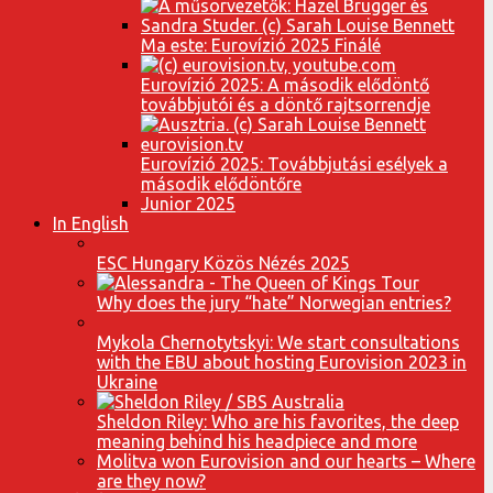
Ma este: Eurovízió 2025 Finálé
Eurovízió 2025: A második elődöntő
továbbjutói és a döntő rajtsorrendje
Eurovízió 2025: Továbbjutási esélyek a
második elődöntőre
Junior 2025
In English
ESC Hungary Közös Nézés 2025
Why does the jury “hate” Norwegian entries?
Mykola Chernotytskyi: We start consultations
with the EBU about hosting Eurovision 2023 in
Ukraine
Sheldon Riley: Who are his favorites, the deep
meaning behind his headpiece and more
Molitva won Eurovision and our hearts – Where
are they now?