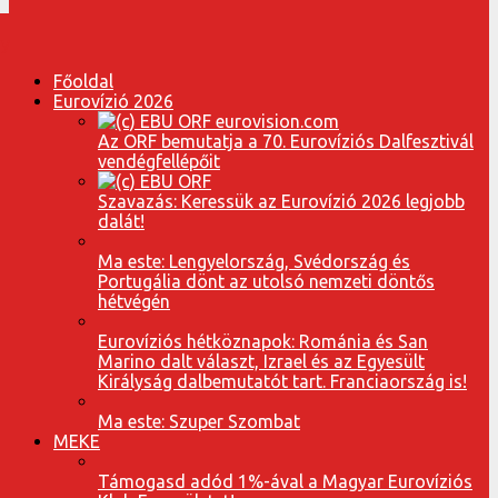
Főoldal
Eurovízió 2026
Az ORF bemutatja a 70. Eurovíziós Dalfesztivál
vendégfellépőit
Szavazás: Keressük az Eurovízió 2026 legjobb
dalát!
Ma este: Lengyelország, Svédország és
Portugália dönt az utolsó nemzeti döntős
hétvégén
Eurovíziós hétköznapok: Románia és San
Marino dalt választ, Izrael és az Egyesült
Királyság dalbemutatót tart. Franciaország is!
Ma este: Szuper Szombat
MEKE
Támogasd adód 1%-ával a Magyar Eurovíziós