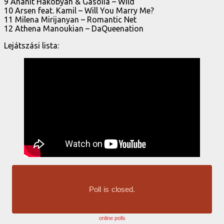
9 Anahit Hakobyan & Gasoiia – Wild
10 Arsen feat. Kamil – Will You Marry Me?
11 Milena Mirijanyan – Romantic Net
12 Athena Manoukian – DaQueenation
Lejátszási lista:
online polls