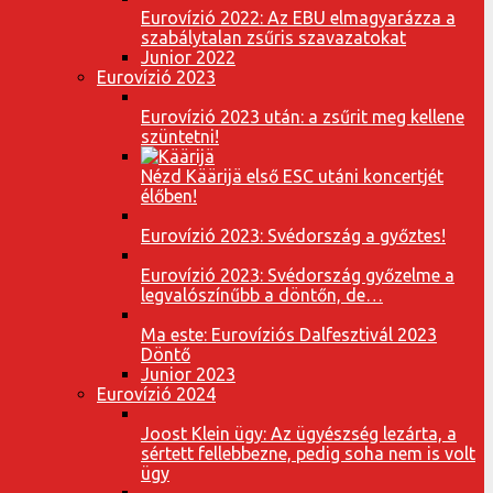
Eurovízió 2022: Az EBU elmagyarázza a
szabálytalan zsűris szavazatokat
Junior 2022
Eurovízió 2023
Eurovízió 2023 után: a zsűrit meg kellene
szüntetni!
Nézd Käärijä első ESC utáni koncertjét
élőben!
Eurovízió 2023: Svédország a győztes!
Eurovízió 2023: Svédország győzelme a
legvalószínűbb a döntőn, de…
Ma este: Eurovíziós Dalfesztivál 2023
Döntő
Junior 2023
Eurovízió 2024
Joost Klein ügy: Az ügyészség lezárta, a
sértett fellebbezne, pedig soha nem is volt
ügy