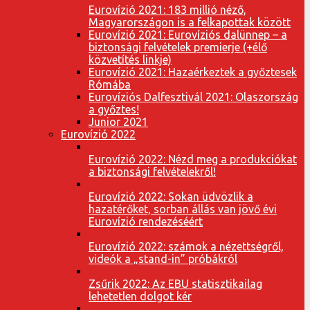
Eurovízió 2021: 183 millió néző,
Magyarországon is a felkapottak között
Eurovízió 2021: Eurovíziós dalünnep – a
biztonsági felvételek premierje (+élő
közvetítés linkje)
Eurovízió 2021: Hazaérkeztek a győztesek
Rómába
Eurovíziós Dalfesztivál 2021: Olaszország
a győztes!
Junior 2021
Eurovízió 2022
Eurovízió 2022: Nézd meg a produkciókat
a biztonsági felvételekről!
Eurovízió 2022: Sokan üdvözlik a
hazatérőket, sorban állás van jövő évi
Eurovízió rendezéséért
Eurovízió 2022: számok a nézettségről,
videók a „stand-in” próbákról
Zsűrik 2022: Az EBU statisztikailag
lehetetlen dolgot kér