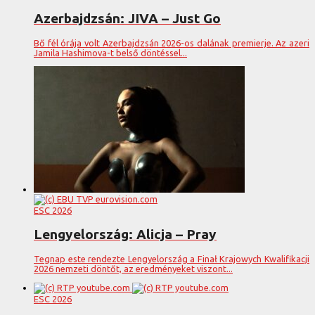
Azerbajdzsán: JIVA – Just Go
Bő fél órája volt Azerbajdzsán 2026-os dalának premierje. Az azeri
Jamila Hashimova-t belső döntéssel...
ESC 2026
Lengyelország: Alicja – Pray
Tegnap este rendezte Lengyelország a Finał Krajowych Kwalifikacji
2026 nemzeti döntőt, az eredményeket viszont...
ESC 2026