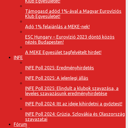
Klub Egyesületet!
Támogasd adód 1%-ával a Magyar Eurovíziós
Klub Egyesületet!
Adó 1% felajánlás a MEKE-nek!
ESC Hungary – Eurovízió 2023 döntő közös
nézés Budapesten!
A MEKE Egyesület tagfelvételt hirdet!
INFE
INFE Poll 2025: Eredményhirdetés
INFE Poll 2025: A jelenlegi állás
INFE Poll 2025: Elindult a klubok szavazása, a
leveles szavazásunk eredményhirdetése
INFE Poll 2024: Itt az ideje kihirdetni a győztest!
INFE Poll 2024: Grúzia, Szlovákia és Olaszország
szavazatai
Fórum