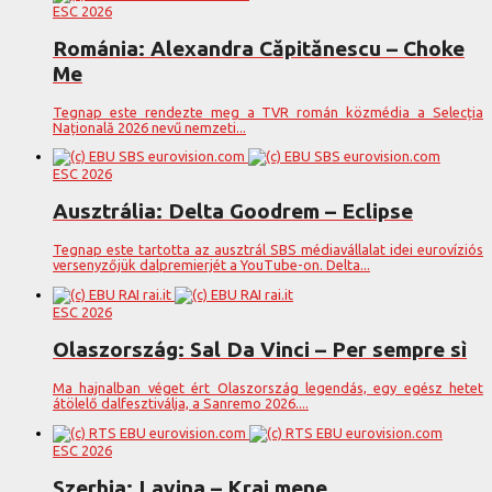
ESC 2026
Románia: Alexandra Căpitănescu – Choke
Me
Tegnap este rendezte meg a TVR román közmédia a Selecția
Națională 2026 nevű nemzeti...
ESC 2026
Ausztrália: Delta Goodrem – Eclipse
Tegnap este tartotta az ausztrál SBS médiavállalat idei eurovíziós
versenyzőjük dalpremierjét a YouTube-on. Delta...
ESC 2026
Olaszország: Sal Da Vinci – Per sempre sì
Ma hajnalban véget ért Olaszország legendás, egy egész hetet
átölelő dalfesztiválja, a Sanremo 2026....
ESC 2026
Szerbia: Lavina – Kraj mene