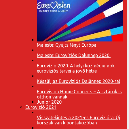
Ma este: Gyújts fényt Európa!
Ma este: Eurovíziós Dalünnep 2020!
Eurovízió 2020: A helyi közmédiumok
eurovíziós tervei a jövő hétre
Készülj az Eurovíziós Dalünnep 2020-ra!
Eurovision Home Concerts – A sztárok is
otthon vannak
Junior 2020
Eurovízió 2021
Visszatekintés a 2021-es Eurovízióra: Új
korszak van kibontakozóban