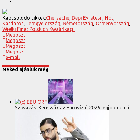
Kapcsolódo cikkek:
Chefsache
,
Depi Evratesil
,
Hot
,
Kattintós
,
Lemgyelország
,
Németország
,
Örményország
,
Wielki Finał Polskich Kwalifikacji
Megoszt
Megoszt
Megoszt
Megoszt
e-mail
Neked ajánluk még
Szavazás: Keressük az Eurovízió 2026 legjobb dalát!