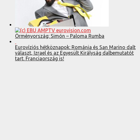
Örményország: Simón – Paloma Rumba
Eurovíziós hétköznapok: Románia és San Marino dalt
választ, Izrael és az Egyesült Királyság dalbemutatót
tart. Franciaország is!