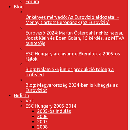
Fórum
Blog
Önkényes mérvadó: Az Eurovízió áldozatai –
Mennyit ártott Európának (az Eurovízió)
Eurovízió 2024: Martin Österdahl nehéz napjai,
Joost Klein és Eden Golan, 15 kérdés, az MTVA
büntetője
ESC Hungary archivum: előkerültek a 2005-ös
fájlok
Blog: Nálam 5-6 junior produkció tolong a
trófeáért
Blog: Magyarország 2024-ben is kihagyja az
Eurovíziót
Hírlista
Volt
ESC Hungary 2005-2014
2005-ös indulás
2006
2007
2008