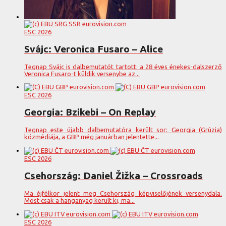
ESC 2026
Svájc: Veronica Fusaro – Alice
Tegnap Svájc is dalbemutatót tartott: a 28 éves énekes-dalszerző
Veronica Fusaro-t küldik versenybe az...
ESC 2026
Georgia: Bzikebi – On Replay
Tegnap este újabb dalbemutatóra került sor: Georgia (Grúzia)
közmédiája, a GBP még januárban jelentette...
ESC 2026
Csehország: Daniel Žižka – Crossroads
Ma éjfélkor jelent meg Csehország képviselőjének versenydala.
Most csak a hanganyag került ki, ma...
ESC 2026