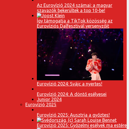
Az Eurovízió 2024 számai: a magyar
szavazók bekerültek a top 10-be!
Így támogatja a TikTok közösség az
Eurovíziós Dalfesztivál versenyzőit
Eurovízió 2024: Svájc a nyertes!
Eurovízió 2024: A döntő esélyesei
Junior 2024
Eurovízió 2025
Eurovízió 2025: Ausztria a győztes!
Eurovízió 2025: Győzelmi esélyek ma estére