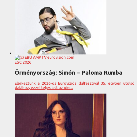
ESC 2026
Örményország: Simón – Paloma Rumba
Elérkeztünk a 2026-os Eurovíziós dalfesztivál 35. egyben utolsó
dalához, ezzel teljes lett az idei...