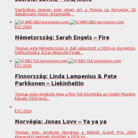
Szerbiában tegnap este véget ért a Pesma za Evroviziju 26
dalválogató műsor. A harmadik,...
ESC 2026
Németország: Sarah Engels – Fire
Tegnap este Németország is dalt választott a 2026-os Eurovíziós
Dalfesztiválra. A Das deutsche Finale...
ESC 2026
Finnország: Linda Lampenius & Pete
Parkkonen – Liekinheitin
Tegnap este rendezte meg a finn YLE közmédia az Uuden Musiikin
Kilpailu 2026 nevű...
ESC 2026
Norvégia: Jonas Lovv – Ya ya ya
Tegnap este rendezte Norvégia a Melodi Grand Prix 2026
elnevezésű nemzeti döntőjét a 2026-os...