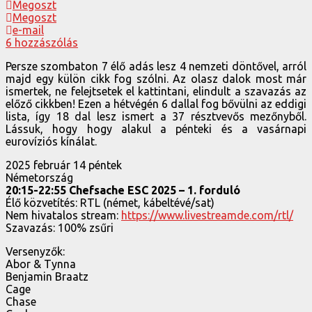
Megoszt
Megoszt
e-mail
6 hozzászólás
Persze szombaton 7 élő adás lesz 4 nemzeti döntővel, arról
majd egy külön cikk fog szólni. Az olasz dalok most már
ismertek, ne felejtsetek el kattintani, elindult a szavazás az
előző cikkben! Ezen a hétvégén 6 dallal fog bővülni az eddigi
lista, így 18 dal lesz ismert a 37 résztvevős mezőnyből.
Lássuk, hogy hogy alakul a pénteki és a vasárnapi
eurovíziós kínálat.
2025 február 14 péntek
Németország
20:15-22:55 Chefsache ESC 2025 – 1. forduló
Élő közvetítés: RTL (német, kábeltévé/sat)
Nem hivatalos stream:
https://www.livestreamde.com/rtl/
Szavazás: 100% zsűri
Versenyzők:
Abor & Tynna
Benjamin Braatz
Cage
Chase