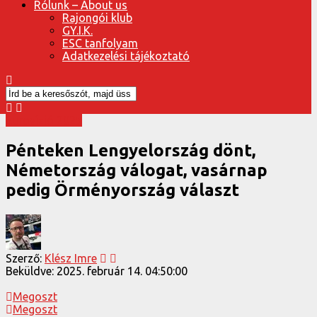
Rólunk – About us
Rajongói klub
GY.I.K.
ESC tanfolyam
Adatkezelési tájékoztató
Eurovízió 2025
Pénteken Lengyelország dönt,
Németország válogat, vasárnap
pedig Örményország választ
Szerző:
Klész Imre
Beküldve:
2025. február 14. 04:50:00
Megoszt
Megoszt