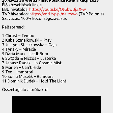
20:45-22:30 Wielki Finał Polskich Kwalifikacji 2025
Élő közvetítések linkjei
EBU hivatalos:
https://youtu.be/OtGbwUjZX-w
TVP hivatalos:
https://vod.tvp.pl/na-zywo
(TVP Polonia)
Szavazás: 100% közönségszavazás
Rajtsorrend:
1 Chrust – Tempo
2 Kuba Szmajkowski – Pray
3 Justyna Steczkowska – Gaja
4 Tynsky – Miracle
5 Daria Marx – Let It Burn
6 Sw@da & Niczos – Lusterka
7 Janusz Radek – In Cosmic Mist
8 Marien – Can’t Hide
9 Teo – Immortal
10 Sonia Maselik – Rumours
11 Dominik Dudek – Hold The Light
Összefoglaló a próbákról: