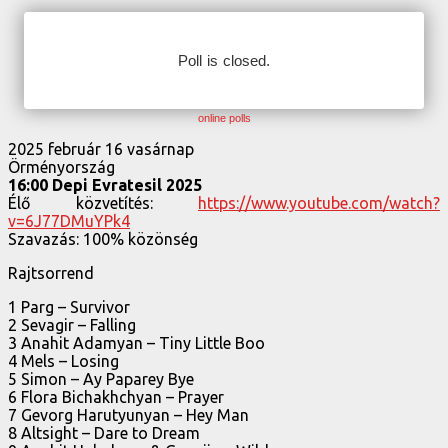
online polls
2025 február 16 vasárnap
Örményország
16:00 Depi Evratesil 2025
Élő közvetítés:
https://www.youtube.com/watch?
v=6J77DMuYPk4
Szavazás: 100% közönség
Rajtsorrend
1 Parg – Survivor
2 Sevagir – Falling
3 Anahit Adamyan – Tiny Little Boo
4 Mels – Losing
5 Simon – Ay Paparey Bye
6 Flora Bichakhchyan – Prayer
7 Gevorg Harutyunyan – Hey Man
8 Altsight – Dare to Dream