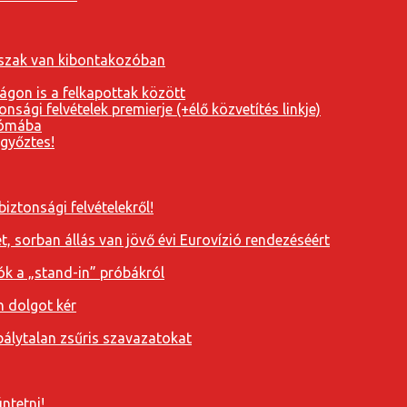
orszak van kibontakozóban
ágon is a felkapottak között
nsági felvételek premierje (+élő közvetítés linkje)
Rómába
 győztes!
iztonsági felvételekről!
, sorban állás van jövő évi Eurovízió rendezéséért
ók a „stand-in” próbákról
n dolgot kér
álytalan zsűris szavazatokat
ntetni!