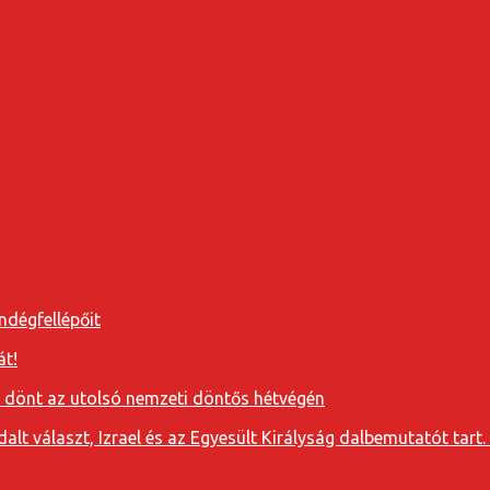
ndégfellépőit
át!
a dönt az utolsó nemzeti döntős hétvégén
t választ, Izrael és az Egyesült Királyság dalbemutatót tart. 