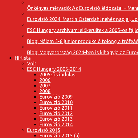
Önkényes mérvadó: Az Eurovízió áldozatai – Menn
Eurovízió 2024: Martin Österdahl nehéz napjai, J
ESC Hungary archivum: előkerültek a 2005-ös fájl
Blog: Nálam 5-6 junior produkció tolong a trófeáé
Blog: Magyarország 2024-ben is kihagyja az Eurov
Hírlista
Volt
ESC Hungary 2005-2014
2005-ös indulás
2006
2007
2008
Eurovízió 2009
Eurovízió 2010
Eurovízió 2011
Eurovízió 2012
Eurovízió 2013
Eurovízió 2014
Eurovízió 2015
Eurovízió 2015 (a)