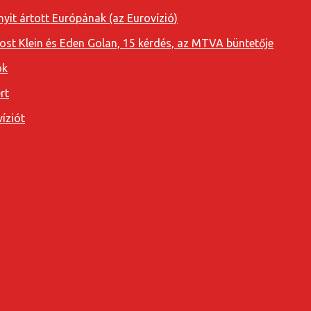
yit ártott Európának (az Eurovízió)
oost Klein és Eden Golan, 15 kérdés, az MTVA büntetője
ok
rt
íziót