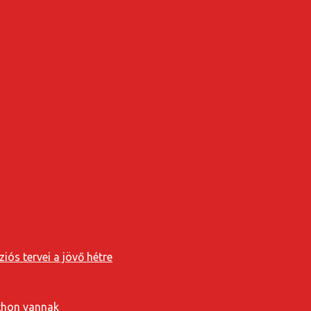
iós tervei a jövő hétre
tthon vannak