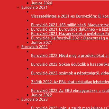
Junior 2020
Eurovízió 2021
Visszatekintés a 2021-es Eurovízióra: Új k
Eurovízió 2021: 183 millió néző, Magyarorsz
Eurovízió 2021: Eurovíziós dalünnep – a bizto
Eurovízió 2021: Hazaérkeztek a győztesek 
Eurovíziós Dalfesztivál 2021: Olaszország a
Junior 2021
Eurovízió 2022
Eurovízió 2022: Nézd meg a produkciókat a b
Eurovízió 2022: Sokan üdvözlik a hazatérőket
Eurovízió 2022: számok a nézettségről, vide
Zsűrik 2022: Az EBU statisztikailag lehetetle
Eurovízió 2022: Az EBU elmagyarázza a szab
Junior 2022
Eurovízió 2023
Eurovízió 2023 után: a zsűrit meg kellene szü