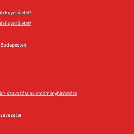
b Egyesületet!
b Egyesületet!
 Budapesten!
eveles szavazásunk eredményhirdetése
szavazatai