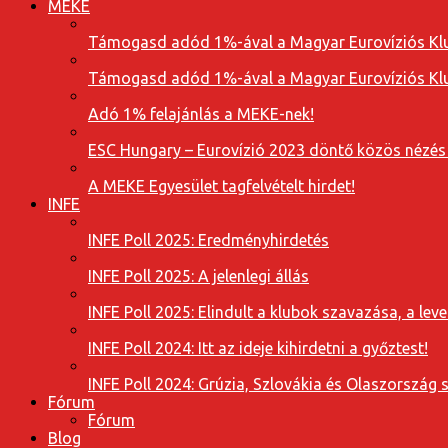
MEKE
Támogasd adód 1%-ával a Magyar Eurovíziós Klu
Támogasd adód 1%-ával a Magyar Eurovíziós Klu
Adó 1% felajánlás a MEKE-nek!
ESC Hungary – Eurovízió 2023 döntő közös nézés
A MEKE Egyesület tagfelvételt hirdet!
INFE
INFE Poll 2025: Eredményhirdetés
INFE Poll 2025: A jelenlegi állás
INFE Poll 2025: Elindult a klubok szavazása, a l
INFE Poll 2024: Itt az ideje kihirdetni a győztest!
INFE Poll 2024: Grúzia, Szlovákia és Olaszország 
Fórum
Fórum
Blog