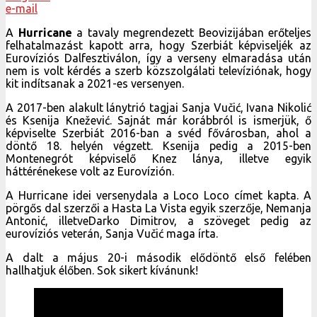
e-mail
A
Hurricane
a tavaly megrendezett Beovizijában erőteljes
felhatalmazást kapott arra, hogy Szerbiát képviseljék az
Eurovíziós Dalfesztiválon, így a verseny elmaradása után
nem is volt kérdés a szerb közszolgálati televíziónak, hogy
kit indítsanak a 2021-es versenyen.
A 2017-ben alakult lánytrió tagjai Sanja Vučić, Ivana Nikolić
és Ksenija Knežević. Sajnát már korábbról is ismerjük, ő
képviselte Szerbiát 2016-ban a svéd fővárosban, ahol a
döntő 18. helyén végzett. Ksenija pedig a 2015-ben
Montenegrót képviselő Knez lánya, illetve egyik
háttérénekese volt az Eurovízión.
A Hurricane idei versenydala a Loco Loco címet kapta. A
pörgős dal szerzői a Hasta La Vista egyik szerzője, Nemanja
Antonić, illetveDarko Dimitrov, a szöveget pedig az
eurovíziós veterán, Sanja Vučić maga írta.
A dalt a május 20-i második elődöntő első felében
hallhatjuk élőben. Sok sikert kívánunk!