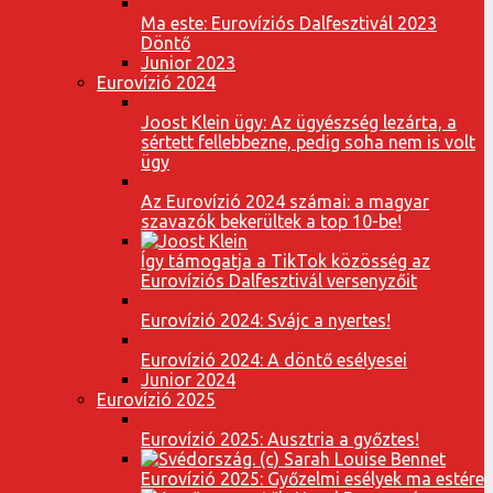
Ma este: Eurovíziós Dalfesztivál 2023
Döntő
Junior 2023
Eurovízió 2024
Joost Klein ügy: Az ügyészség lezárta, a
sértett fellebbezne, pedig soha nem is volt
ügy
Az Eurovízió 2024 számai: a magyar
szavazók bekerültek a top 10-be!
Így támogatja a TikTok közösség az
Eurovíziós Dalfesztivál versenyzőit
Eurovízió 2024: Svájc a nyertes!
Eurovízió 2024: A döntő esélyesei
Junior 2024
Eurovízió 2025
Eurovízió 2025: Ausztria a győztes!
Eurovízió 2025: Győzelmi esélyek ma estére