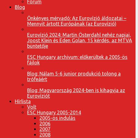
Fórum
Blog
Önkényes mérvadó: Az Eurovízió áldozatai –
Mennyit ártott Európának (az Eurovízió)
Eurovízió 2024: Martin Österdahl nehéz napjai,
Joost Klein és Eden Golan, 15 kérdés, az MTVA
büntetője
ESC Hungary archivum: előkerültek a 2005-ös
fájlok
Blog: Nálam 5-6 junior produkció tolong a
trófeáért
Blog: Magyarország 2024-ben is kihagyja az
Eurovíziót
Hírlista
Volt
ESC Hungary 2005-2014
2005-ös indulás
2006
2007
2008