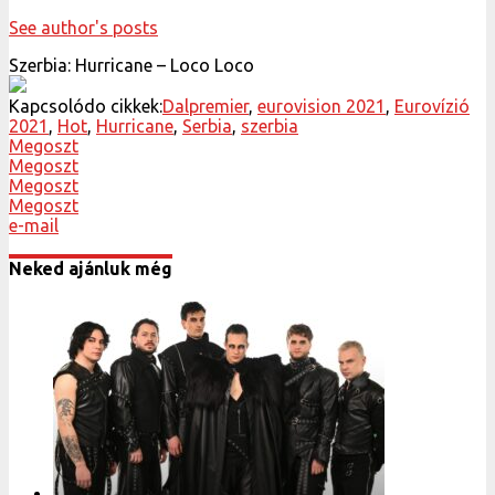
See author's posts
Szerbia: Hurricane – Loco Loco
Kapcsolódo cikkek:
Dalpremier
,
eurovision 2021
,
Eurovízió
2021
,
Hot
,
Hurricane
,
Serbia
,
szerbia
Megoszt
Megoszt
Megoszt
Megoszt
e-mail
Neked ajánluk még