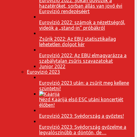
Eurovízió 2022: Sokan üdvözlik a
hazatérőket, sorban állás van jövő évi
Eurovízió rendezéséért
Eurovízió 2022: számok a nézettségről,
videók a „stand-in” próbákról
Zsűrik 2022: Az EBU statisztikailag
lehetetlen dolgot kér
Eurovízió 2022: Az EBU elmagyarázza a
szabálytalan zsűris szavazatokat
Junior 2022
Eurovízió 2023
Eurovízió 2023 után: a zsűrit meg kellene
szüntetni!
Nézd Käärijä első ESC utáni koncertjét
élőben!
Eurovízió 2023: Svédország a győztes!
Eurovízió 2023: Svédország győzelme a
legvalószínűbb a döntőn, de…