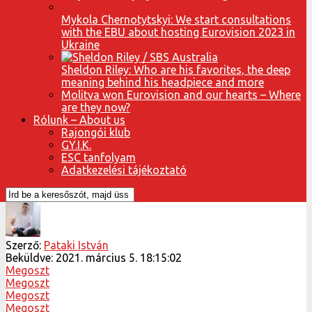
Mykola Chernotytskyi: We start consultations
with the EBU about hosting Eurovision 2023 in
Ukraine
Sheldon Riley: Who are his favorites, the deep
meaning behind his headpiece and more
Molitva won Eurovision and our hearts – Where
are they now?
Rólunk – About us
Rajongói klub
GY.I.K.
ESC tanfolyam
Adatkezelési tájékoztató
Szerző:
Pataki István
Beküldve:
2021. március 5. 18:15:02
Megoszt
Megoszt
Megoszt
Megoszt