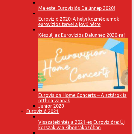
Ma este: Eurovíziós Dalünnep 2020!
Eurovízió 2020: A helyi közmédiumok
eurovíziós tervei a jövő hétre
Készülj az Eurovíziós Dalünnep 2020-ra!
Eurovision Home Concerts – A sztárok is
otthon vannak
Junior 2020
Eurovízió 2021
Visszatekintés a 2021-es Eurovízióra: Új
korszak van kibontakozóban