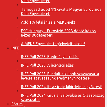
Klub Egyesületet!
Támogasd adód 1%-ával a Magyar Eurovíziós
Klub Egyesületet!
Adó 1% felajánlás a MEKE-nek!
ESC Hungary – Eurovízió 2023 döntő közös
nézés Budapesten!
A MEKE Egyesület tagfelvételt hirdet!
INFE
INFE Poll 2025: Eredményhirdetés
INFE Poll 2025: A jelenlegi állás
INFE Poll 2025: Elindult a klubok szavazása, a
leveles szavazásunk eredményhirdetése
INFE Poll 2024: Itt az ideje kihirdetni a győztest!
INFE Poll 2024: Grúzia, Szlovákia és Olaszország
szavazatai
Fórum