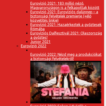
Eurovízió 2021: 183 millió néző,
Magyarországon is a felkapottak között
Eurovízió 2021: Eurovíziós dalünnep – a
biztonsági felvételek premierje (+élő
közvetítés linkje)
Eurovízió 2021: Hazaérkeztek a győztesek
Rómába
Eurovíziós Dalfesztivál 2021: Olaszország
a győztes!
Junior 2021
Eurovízió 2022
Eurovízió 2022: Nézd meg a produkciókat
a biztonsági felvételekről!