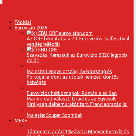
Főoldal
Eurovízió 2026
Az ORF bemutatja a 70. Eurovíziós Dalfesztivál
vendégfellépőit
Szavazás: Keressük az Eurovízió 2026 legjobb
dalát!
Ma este: Lengyelország, Svédország és
Portugália dönt az utolsó nemzeti döntős
hétvégén
Eurovíziós hétköznapok: Románia és San
Marino dalt választ, Izrael és az Egyesült
Királyság dalbemutatót tart. Franciaország is!
Ma este: Szuper Szombat
MEKE
Támogasd adód 1%-ával a Magyar Eurovíziós