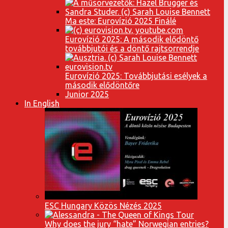
Ma este: Eurovízió 2025 Finálé
Eurovízió 2025: A második elődöntő
továbbjutói és a döntő rajtsorrendje
Eurovízió 2025: Továbbjutási esélyek a
második elődöntőre
Junior 2025
In English
ESC Hungary Közös Nézés 2025
Why does the jury “hate” Norwegian entries?