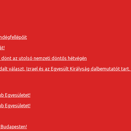
ndégfellépőit
át!
a dönt az utolsó nemzeti döntős hétvégén
t választ, Izrael és az Egyesült Királyság dalbemutatót tart. 
b Egyesületet!
b Egyesületet!
 Budapesten!