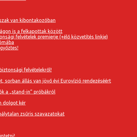
orszak van kibontakozóban
ágon is a felkapottak között
nsági felvételek premierje (+élő közvetítés linkje)
Rómába
 győztes!
iztonsági felvételekről!
, sorban állás van jövő évi Eurovízió rendezéséért
ók a „stand-in” próbákról
n dolgot kér
álytalan zsűris szavazatokat
ntetni!