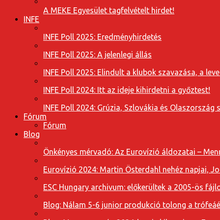
A MEKE Egyesület tagfelvételt hirdet!
INFE
INFE Poll 2025: Eredményhirdetés
INFE Poll 2025: A jelenlegi állás
INFE Poll 2025: Elindult a klubok szavazása, a l
INFE Poll 2024: Itt az ideje kihirdetni a győztest!
INFE Poll 2024: Grúzia, Szlovákia és Olaszország 
Fórum
Fórum
Blog
Önkényes mérvadó: Az Eurovízió áldozatai – Menn
Eurovízió 2024: Martin Österdahl nehéz napjai, J
ESC Hungary archivum: előkerültek a 2005-ös fájl
Blog: Nálam 5-6 junior produkció tolong a trófeáé