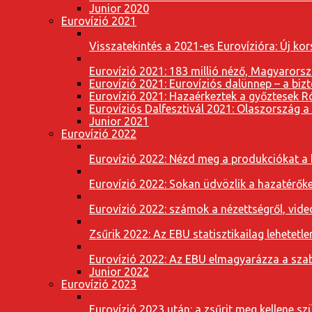
Junior 2020
Eurovízió 2021
Visszatekintés a 2021-es Eurovízióra: Új k
Eurovízió 2021: 183 millió néző, Magyarorsz
Eurovízió 2021: Eurovíziós dalünnep – a bizto
Eurovízió 2021: Hazaérkeztek a győztesek 
Eurovíziós Dalfesztivál 2021: Olaszország a
Junior 2021
Eurovízió 2022
Eurovízió 2022: Nézd meg a produkciókat a b
Eurovízió 2022: Sokan üdvözlik a hazatérőket
Eurovízió 2022: számok a nézettségről, vide
Zsűrik 2022: Az EBU statisztikailag lehetetle
Eurovízió 2022: Az EBU elmagyarázza a szab
Junior 2022
Eurovízió 2023
Eurovízió 2023 után: a zsűrit meg kellene szü