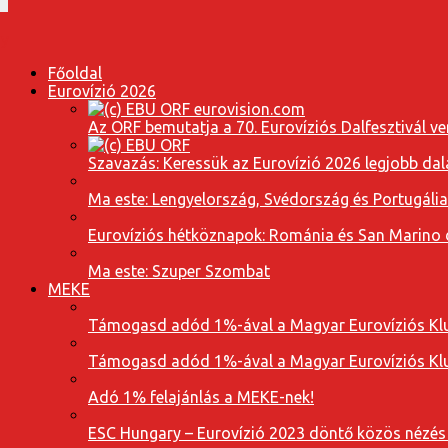
Főoldal
Eurovízió 2026
Az ORF bemutatja a 70. Eurovíziós Dalfesztivál ve
Szavazás: Keressük az Eurovízió 2026 legjobb dal
Ma este: Lengyelország, Svédország és Portugáli
Eurovíziós hétköznapok: Románia és San Marino dal
Ma este: Szuper Szombat
MEKE
Támogasd adód 1%-ával a Magyar Eurovíziós Klu
Támogasd adód 1%-ával a Magyar Eurovíziós Klu
Adó 1% felajánlás a MEKE-nek!
ESC Hungary – Eurovízió 2023 döntő közös nézés