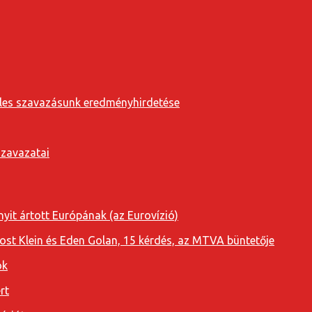
eveles szavazásunk eredményhirdetése
szavazatai
yit ártott Európának (az Eurovízió)
oost Klein és Eden Golan, 15 kérdés, az MTVA büntetője
ok
rt