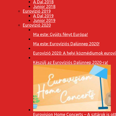
A Dal 2018
Junior 2018
Eurovízió 2019
A Dal 2019
Junior 2019
Eurovízió 2020
Ma este: Gyújts fényt Európa!
Ma este: Eurovíziós Dalünnep 2020!
Eurovízió 2020: A helyi közmédiumok eurovíz
Készülj az Eurovíziós Dalünnep 2020-ra!
Eurovision Home Concerts – A sztárok is o