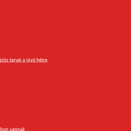
iós tervei a jövő hétre
tthon vannak