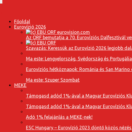
Főoldal
Eurovízió 2026
Az ORF bemutatja a 70. Eurovíziós Dalfesztivál ve
Szavazás: Keressük az Eurovízió 2026 legjobb dal
Ma este: Lengyelország, Svédország és Portugáli
Eurovíziós hétköznapok: Románia és San Marino dal
Ma este: Szuper Szombat
MEKE
Támogasd adód 1%-ával a Magyar Eurovíziós Klu
Támogasd adód 1%-ával a Magyar Eurovíziós Klu
Adó 1% felajánlás a MEKE-nek!
ESC Hungary – Eurovízió 2023 döntő közös nézés