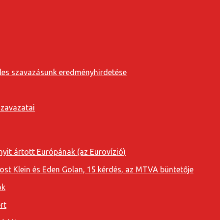
eveles szavazásunk eredményhirdetése
szavazatai
yit ártott Európának (az Eurovízió)
oost Klein és Eden Golan, 15 kérdés, az MTVA büntetője
ok
rt