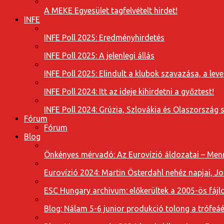
A MEKE Egyesület tagfelvételt hirdet!
INFE
INFE Poll 2025: Eredményhirdetés
INFE Poll 2025: A jelenlegi állás
INFE Poll 2025: Elindult a klubok szavazása, a l
INFE Poll 2024: Itt az ideje kihirdetni a győztest!
INFE Poll 2024: Grúzia, Szlovákia és Olaszország 
Fórum
Fórum
Blog
Önkényes mérvadó: Az Eurovízió áldozatai – Menn
Eurovízió 2024: Martin Österdahl nehéz napjai, J
ESC Hungary archivum: előkerültek a 2005-ös fájl
Blog: Nálam 5-6 junior produkció tolong a trófeáé