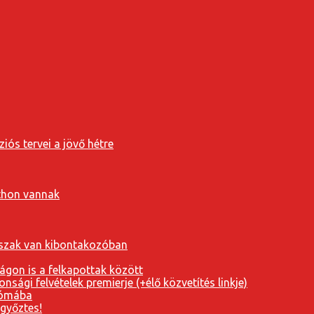
iós tervei a jövő hétre
tthon vannak
orszak van kibontakozóban
ágon is a felkapottak között
nsági felvételek premierje (+élő közvetítés linkje)
Rómába
 győztes!