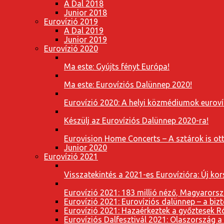
A Dal 2018
Junior 2018
Eurovízió 2019
A Dal 2019
Junior 2019
Eurovízió 2020
Ma este: Gyújts fényt Európa!
Ma este: Eurovíziós Dalünnep 2020!
Eurovízió 2020: A helyi közmédiumok eurovíz
Készülj az Eurovíziós Dalünnep 2020-ra!
Eurovision Home Concerts – A sztárok is o
Junior 2020
Eurovízió 2021
Visszatekintés a 2021-es Eurovízióra: Új k
Eurovízió 2021: 183 millió néző, Magyarorsz
Eurovízió 2021: Eurovíziós dalünnep – a bizto
Eurovízió 2021: Hazaérkeztek a győztesek 
Eurovíziós Dalfesztivál 2021: Olaszország a