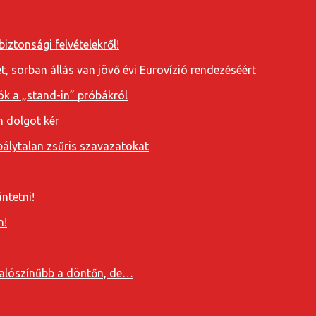
iztonsági felvételekről!
, sorban állás van jövő évi Eurovízió rendezéséért
ók a „stand-in” próbákról
n dolgot kér
álytalan zsűris szavazatokat
ntetni!
n!
valószínűbb a döntőn, de…