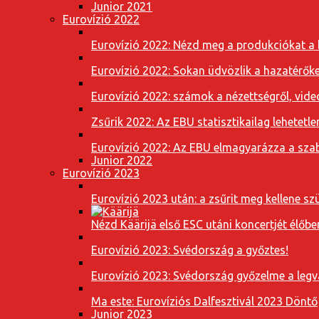
Junior 2021
Eurovízió 2022
Eurovízió 2022: Nézd meg a produkciókat a b
Eurovízió 2022: Sokan üdvözlik a hazatérőket
Eurovízió 2022: számok a nézettségről, vide
Zsűrik 2022: Az EBU statisztikailag lehetetle
Eurovízió 2022: Az EBU elmagyarázza a szab
Junior 2022
Eurovízió 2023
Eurovízió 2023 után: a zsűrit meg kellene szü
Nézd Käärijä első ESC utáni koncertjét élőbe
Eurovízió 2023: Svédország a győztes!
Eurovízió 2023: Svédország győzelme a leg
Ma este: Eurovíziós Dalfesztivál 2023 Döntő
Junior 2023