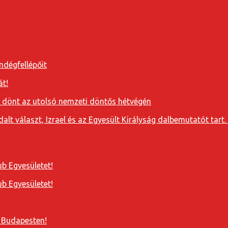
ndégfellépőit
át!
a dönt az utolsó nemzeti döntős hétvégén
t választ, Izrael és az Egyesült Királyság dalbemutatót tart. 
b Egyesületet!
b Egyesületet!
 Budapesten!