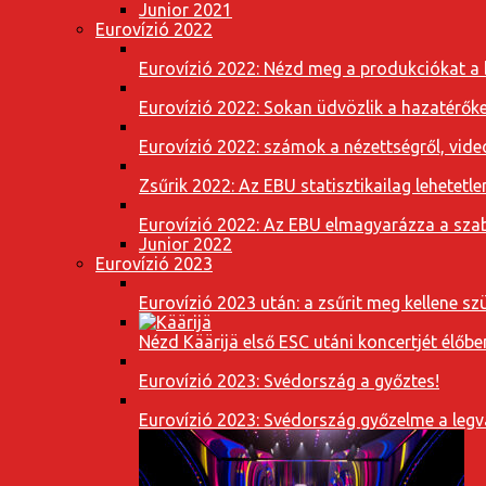
Junior 2021
Eurovízió 2022
Eurovízió 2022: Nézd meg a produkciókat a b
Eurovízió 2022: Sokan üdvözlik a hazatérőket
Eurovízió 2022: számok a nézettségről, vide
Zsűrik 2022: Az EBU statisztikailag lehetetle
Eurovízió 2022: Az EBU elmagyarázza a szab
Junior 2022
Eurovízió 2023
Eurovízió 2023 után: a zsűrit meg kellene szü
Nézd Käärijä első ESC utáni koncertjét élőbe
Eurovízió 2023: Svédország a győztes!
Eurovízió 2023: Svédország győzelme a leg