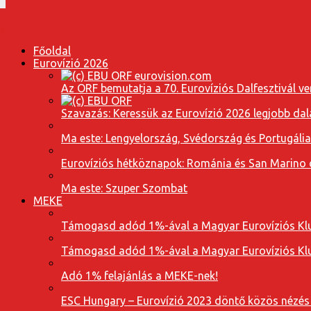
Főoldal
Eurovízió 2026
Az ORF bemutatja a 70. Eurovíziós Dalfesztivál ve
Szavazás: Keressük az Eurovízió 2026 legjobb dal
Ma este: Lengyelország, Svédország és Portugáli
Eurovíziós hétköznapok: Románia és San Marino dal
Ma este: Szuper Szombat
MEKE
Támogasd adód 1%-ával a Magyar Eurovíziós Klu
Támogasd adód 1%-ával a Magyar Eurovíziós Klu
Adó 1% felajánlás a MEKE-nek!
ESC Hungary – Eurovízió 2023 döntő közös nézés