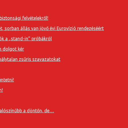
iztonsági felvételekről!
, sorban állás van jövő évi Eurovízió rendezéséért
ók a „stand-in” próbákról
n dolgot kér
álytalan zsűris szavazatokat
ntetni!
n!
valószínűbb a döntőn, de…