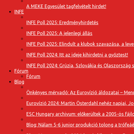
A MEKE Egyesület tagfelvételt hirdet!
INFE
INFE Poll 2025: Eredményhirdetés
INFE Poll 2025: A jelenlegi állás
INFE Poll 2025: Elindult a klubok szavazása, a l
INFE Poll 2024: Itt az ideje kihirdetni a győztest!
INFE Poll 2024: Grúzia, Szlovákia és Olaszország 
Fórum
Fórum
Blog
Önkényes mérvadó: Az Eurovízió áldozatai – Menn
Eurovízió 2024: Martin Österdahl nehéz napjai, J
ESC Hungary archivum: előkerültek a 2005-ös fájl
Blog: Nálam 5-6 junior produkció tolong a trófeáé