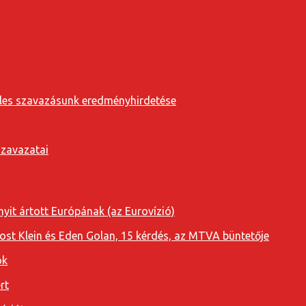
eveles szavazásunk eredményhirdetése
szavazatai
yit ártott Európának (az Eurovízió)
oost Klein és Eden Golan, 15 kérdés, az MTVA büntetője
ok
rt