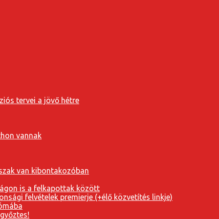
iós tervei a jövő hétre
tthon vannak
orszak van kibontakozóban
ágon is a felkapottak között
nsági felvételek premierje (+élő közvetítés linkje)
Rómába
 győztes!