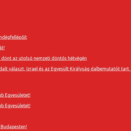
ndégfellépőit
át!
a dönt az utolsó nemzeti döntős hétvégén
t választ, Izrael és az Egyesült Királyság dalbemutatót tart. 
b Egyesületet!
b Egyesületet!
 Budapesten!