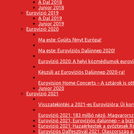
A Dal 2018
Junior 2018
Eurovízió 2019
A Dal 2019
Junior 2019
Eurovízió 2020
Ma este: Gyújts fényt Európa!
Ma este: Eurovíziós Dalünnep 2020!
Eurovízió 2020: A helyi közmédiumok eurovíz
Készülj az Eurovíziós Dalünnep 2020-ra!
Eurovision Home Concerts – A sztárok is o
Junior 2020
Eurovízió 2021
Visszatekintés a 2021-es Eurovízióra: Új k
Eurovízió 2021: 183 millió néző, Magyarorsz
Eurovízió 2021: Eurovíziós dalünnep – a bizto
Eurovízió 2021: Hazaérkeztek a győztesek 
Eurovíziós Dalfesztivál 2021: Olaszország a