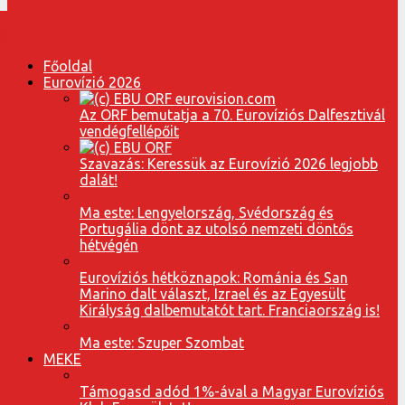
Főoldal
Eurovízió 2026
Az ORF bemutatja a 70. Eurovíziós Dalfesztivál
vendégfellépőit
Szavazás: Keressük az Eurovízió 2026 legjobb
dalát!
Ma este: Lengyelország, Svédország és
Portugália dönt az utolsó nemzeti döntős
hétvégén
Eurovíziós hétköznapok: Románia és San
Marino dalt választ, Izrael és az Egyesült
Királyság dalbemutatót tart. Franciaország is!
Ma este: Szuper Szombat
MEKE
Támogasd adód 1%-ával a Magyar Eurovíziós