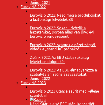
Junior 2021
Eurovízió 2022
Eurovízió 2022: Nézd meg a produkciókat
a biztonsági felvételekről!
Eurovízió 2022: Sokan üdvözlik a
hazatérőket, sorban állás van jövő évi
Eurovízió rendezéséért
Eurovízió 2022: számok a nézettségről,
videók a „stand-in” próbákról
Zsűrik 2022: Az EBU statisztikailag
lehetetlen dolgot kér
Eurovízió 2022: Az EBU elmagyarázza a
szabálytalan zsűris szavazatokat
Junior 2022
Eurovízió 2023
Eurovízió 2023 után: a zsűrit meg kellene
szüntetni!
Nézd Käärijä első ESC utáni koncertjét