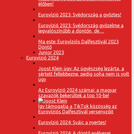
élőben!
Eurovízió 2023: Svédország a győztes!
Eurovízió 2023: Svédország győzelme a
legvalószínűbb a döntőn, de…
Ma este: Eurovíziós Dalfesztivál 2023
Döntő
Junior 2023
Eurovízió 2024
Joost Klein ügy: Az ügyészség lezárta, a
sértett fellebbezne, pedig soha nem is volt
ügy
Az Eurovízió 2024 számai: a magyar
szavazók bekerültek a top 10-be!
Így támogatja a TikTok közösség az
Eurovíziós Dalfesztivál versenyzőit
Eurovízió 2024: Svájc a nyertes!
Eurovízió 2024: A döntő esélyesei