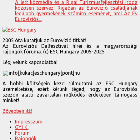
A lett közmédia és a Rigai Turizmusfejlesztési Iroda
közösen szervezi Rigában az Eurovízió családjának
legújabb gyermekének számító eseményt, ami Az Év
Eurovíziós...
2005 óta kutatjuk az Eurovízió titkát!
Az Eurovíziós Dalfesztivál hírei és a magyarországi
rajongók fóruma. (c) ESC Hungary 2005-2025
Lépj velünk kapcsolatba!
info[kukac]eschungary[pont]hu
A hobbi költségein kezd túlmutatni az ESC Hungary
üzemeltetése, ezért kérünk téged, hogy az Eurovíziós
szezon alatti zavartalan működés érdekében támogass
minket!
Bővebben itt!
Impresszum
GY.I.K.
Fórum
Rajongók