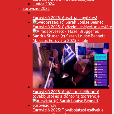
Junior 2024
Eurovízió 2025
Eurovízió 2025: Ausztria a győztes!
Eurovízió 2025: Győzelmi esélyek ma estére
Ma este: Eurovízió 2025 Finálé
Eurovízió 2025: A második elődöntő
továbbjutói és a döntő rajtsorrendje
Eurovízió 2025: Továbbjutási esélyek a