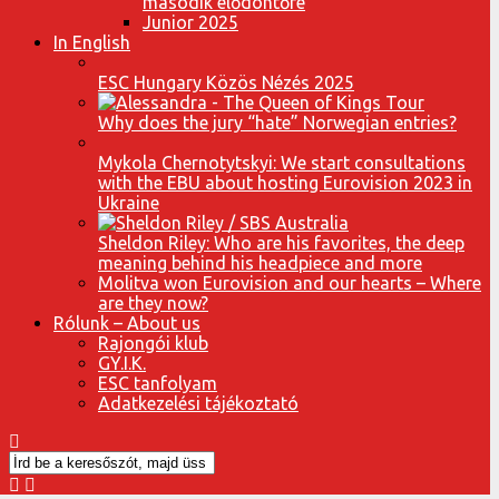
második elődöntőre
Junior 2025
In English
ESC Hungary Közös Nézés 2025
Why does the jury “hate” Norwegian entries?
Mykola Chernotytskyi: We start consultations
with the EBU about hosting Eurovision 2023 in
Ukraine
Sheldon Riley: Who are his favorites, the deep
meaning behind his headpiece and more
Molitva won Eurovision and our hearts – Where
are they now?
Rólunk – About us
Rajongói klub
GY.I.K.
ESC tanfolyam
Adatkezelési tájékoztató