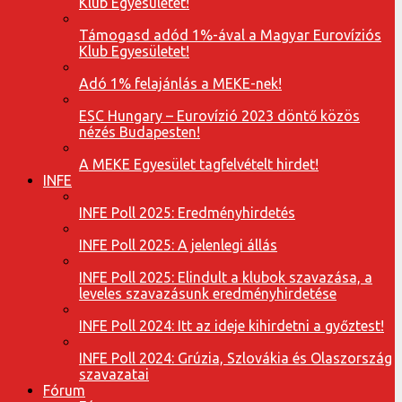
Klub Egyesületet!
Támogasd adód 1%-ával a Magyar Eurovíziós
Klub Egyesületet!
Adó 1% felajánlás a MEKE-nek!
ESC Hungary – Eurovízió 2023 döntő közös
nézés Budapesten!
A MEKE Egyesület tagfelvételt hirdet!
INFE
INFE Poll 2025: Eredményhirdetés
INFE Poll 2025: A jelenlegi állás
INFE Poll 2025: Elindult a klubok szavazása, a
leveles szavazásunk eredményhirdetése
INFE Poll 2024: Itt az ideje kihirdetni a győztest!
INFE Poll 2024: Grúzia, Szlovákia és Olaszország
szavazatai
Fórum