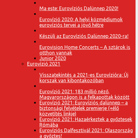
Ma este: Eurovíziós Dalünnep 2020!
Eurovízió 2020: A helyi közmédiumok
eurovíziós tervei a jövő hétre
Készülj az Eurovíziós Dalünnep 2020-ra!
Eurovision Home Concerts – A sztárok is
otthon vannak
Junior 2020
Eurovízió 2021
Visszatekintés a 2021-es Eurovízióra: Új
korszak van kibontakozóban
Eurovízió 2021: 183 millió néző,
Magyarországon is a felkapottak között
Eurovízió 2021: Eurovíziós dalünnep – a
biztonsági felvételek premierje (+élő
közvetítés linkje)
Eurovízió 2021: Hazaérkeztek a győztesek
Rómába
Eurovíziós Dalfesztivál 2021: Olaszország
a győztes!