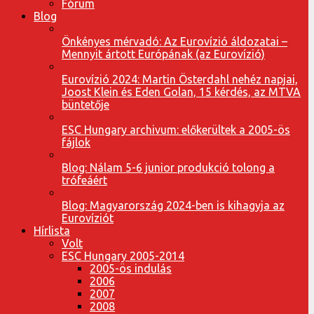
Fórum
Blog
Önkényes mérvadó: Az Eurovízió áldozatai –
Mennyit ártott Európának (az Eurovízió)
Eurovízió 2024: Martin Österdahl nehéz napjai,
Joost Klein és Eden Golan, 15 kérdés, az MTVA
büntetője
ESC Hungary archivum: előkerültek a 2005-ös
fájlok
Blog: Nálam 5-6 junior produkció tolong a
trófeáért
Blog: Magyarország 2024-ben is kihagyja az
Eurovíziót
Hírlista
Volt
ESC Hungary 2005-2014
2005-ös indulás
2006
2007
2008