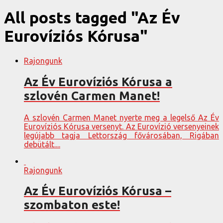
All posts tagged "Az Év
Eurovíziós Kórusa"
Rajongunk
Az Év Eurovíziós Kórusa a
szlovén Carmen Manet!
A szlovén Carmen Manet nyerte meg a legelső Az Év
Eurovíziós Kórusa versenyt. Az Eurovízió versenyeinek
legújabb tagja Lettország fővárosában, Rigában
debütált....
Rajongunk
Az Év Eurovíziós Kórusa –
szombaton este!