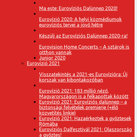
Ma este: Eurovíziós Dalünnep 2020!
Eurovízió 2020: A helyi közmédiumok
eurovíziós tervei a jövő hétre
Készülj az Eurovíziós Dalünnep 2020-ra!
Eurovision Home Concerts – A sztárok is
otthon vannak
Junior 2020
Eurovízió 2021
Visszatekintés a 2021-es Eurovízióra: Új
korszak van kibontakozóban
Eurovízió 2021: 183 millió néző,
Magyarországon is a felkapottak között
Eurovízió 2021: Eurovíziós dalünnep – a
biztonsági felvételek premierje (+élő
közvetítés linkje)
Eurovízió 2021: Hazaérkeztek a győztesek
Rómába
Eurovíziós Dalfesztivál 2021: Olaszország
a győztes!