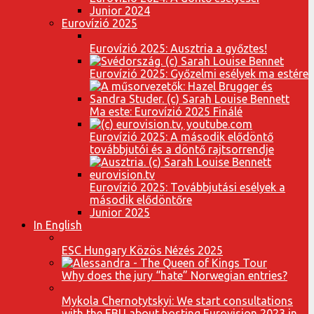
Junior 2024
Eurovízió 2025
Eurovízió 2025: Ausztria a győztes!
Eurovízió 2025: Győzelmi esélyek ma estére
Ma este: Eurovízió 2025 Finálé
Eurovízió 2025: A második elődöntő
továbbjutói és a döntő rajtsorrendje
Eurovízió 2025: Továbbjutási esélyek a
második elődöntőre
Junior 2025
In English
ESC Hungary Közös Nézés 2025
Why does the jury “hate” Norwegian entries?
Mykola Chernotytskyi: We start consultations
with the EBU about hosting Eurovision 2023 in