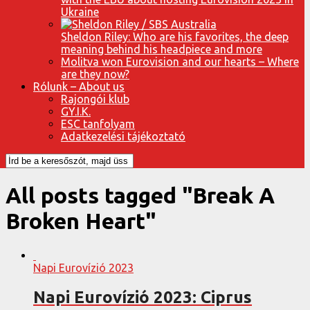
Ukraine
Sheldon Riley: Who are his favorites, the deep
meaning behind his headpiece and more
Molitva won Eurovision and our hearts – Where
are they now?
Rólunk – About us
Rajongói klub
GY.I.K.
ESC tanfolyam
Adatkezelési tájékoztató
All posts tagged "Break A
Broken Heart"
Napi Eurovízió 2023
Napi Eurovízió 2023: Ciprus