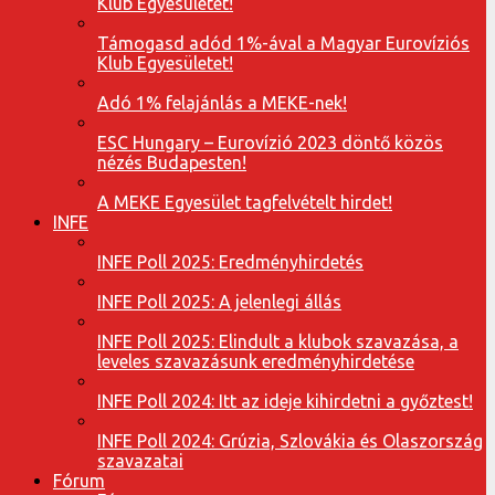
Klub Egyesületet!
Támogasd adód 1%-ával a Magyar Eurovíziós
Klub Egyesületet!
Adó 1% felajánlás a MEKE-nek!
ESC Hungary – Eurovízió 2023 döntő közös
nézés Budapesten!
A MEKE Egyesület tagfelvételt hirdet!
INFE
INFE Poll 2025: Eredményhirdetés
INFE Poll 2025: A jelenlegi állás
INFE Poll 2025: Elindult a klubok szavazása, a
leveles szavazásunk eredményhirdetése
INFE Poll 2024: Itt az ideje kihirdetni a győztest!
INFE Poll 2024: Grúzia, Szlovákia és Olaszország
szavazatai
Fórum