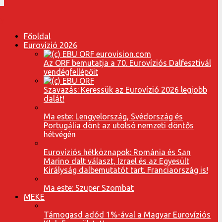
Főoldal
Eurovízió 2026
Az ORF bemutatja a 70. Eurovíziós Dalfesztivál
vendégfellépőit
Szavazás: Keressük az Eurovízió 2026 legjobb
dalát!
Ma este: Lengyelország, Svédország és
Portugália dönt az utolsó nemzeti döntős
hétvégén
Eurovíziós hétköznapok: Románia és San
Marino dalt választ, Izrael és az Egyesült
Királyság dalbemutatót tart. Franciaország is!
Ma este: Szuper Szombat
MEKE
Támogasd adód 1%-ával a Magyar Eurovíziós