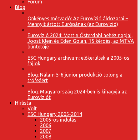
Fórum
Blog
Önkényes mérvadó: Az Eurovízió áldozatai –
Mennyit ártott Európának (az Eurovízió)
Eurovízió 2024: Martin Österdahl nehéz napjai,
Joost Klein és Eden Golan, 15 kérdés, az MTVA
büntetője
ESC Hungary archivum: előkerültek a 2005-ös
fájlok
Blog: Nálam 5-6 junior produkció tolong a
trófeáért
Blog: Magyarország 2024-ben is kihagyja az
Eurovíziót
Hírlista
Volt
ESC Hungary 2005-2014
2005-ös indulás
2006
2007
2008