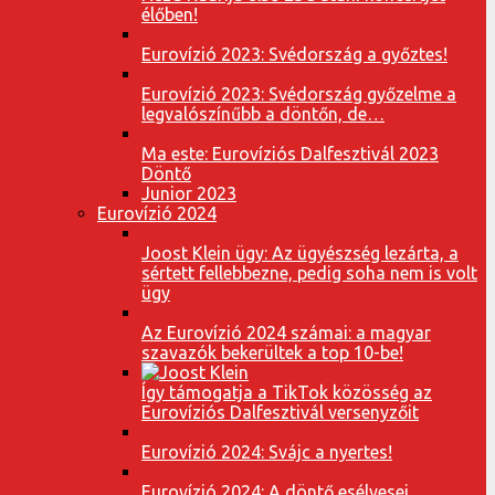
élőben!
Eurovízió 2023: Svédország a győztes!
Eurovízió 2023: Svédország győzelme a
legvalószínűbb a döntőn, de…
Ma este: Eurovíziós Dalfesztivál 2023
Döntő
Junior 2023
Eurovízió 2024
Joost Klein ügy: Az ügyészség lezárta, a
sértett fellebbezne, pedig soha nem is volt
ügy
Az Eurovízió 2024 számai: a magyar
szavazók bekerültek a top 10-be!
Így támogatja a TikTok közösség az
Eurovíziós Dalfesztivál versenyzőit
Eurovízió 2024: Svájc a nyertes!
Eurovízió 2024: A döntő esélyesei