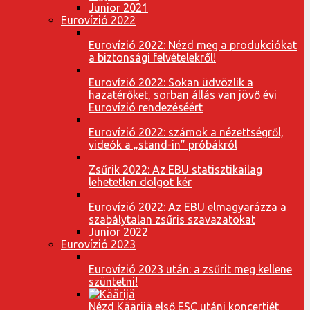
Junior 2021
Eurovízió 2022
Eurovízió 2022: Nézd meg a produkciókat
a biztonsági felvételekről!
Eurovízió 2022: Sokan üdvözlik a
hazatérőket, sorban állás van jövő évi
Eurovízió rendezéséért
Eurovízió 2022: számok a nézettségről,
videók a „stand-in” próbákról
Zsűrik 2022: Az EBU statisztikailag
lehetetlen dolgot kér
Eurovízió 2022: Az EBU elmagyarázza a
szabálytalan zsűris szavazatokat
Junior 2022
Eurovízió 2023
Eurovízió 2023 után: a zsűrit meg kellene
szüntetni!
Nézd Käärijä első ESC utáni koncertjét