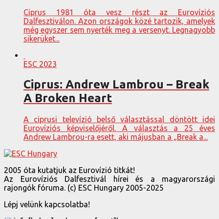
Ciprus 1981 óta vesz részt az Eurovíziós
Dalfesztiválon. Azon országok közé tartozik, amelyek
még egyszer sem nyerték meg a versenyt. Legnagyobb
sikerüket...
ESC 2023
Ciprus: Andrew Lambrou – Break
A Broken Heart
A ciprusi televízió belső választással döntött idei
Eurovíziós képviselőjéről. A választás a 25 éves
Andrew Lambrou-ra esett, aki májusban a „Break a...
2005 óta kutatjuk az Eurovízió titkát!
Az Eurovíziós Dalfesztivál hírei és a magyarországi
rajongók fóruma. (c) ESC Hungary 2005-2025
Lépj velünk kapcsolatba!