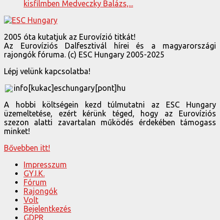
kisfilmben Medveczky Balázs,...
2005 óta kutatjuk az Eurovízió titkát!
Az Eurovíziós Dalfesztivál hírei és a magyarországi
rajongók fóruma. (c) ESC Hungary 2005-2025
Lépj velünk kapcsolatba!
info[kukac]eschungary[pont]hu
A hobbi költségein kezd túlmutatni az ESC Hungary
üzemeltetése, ezért kérünk téged, hogy az Eurovíziós
szezon alatti zavartalan működés érdekében támogass
minket!
Bővebben itt!
Impresszum
GY.I.K.
Fórum
Rajongók
Volt
Bejelentkezés
GDPR