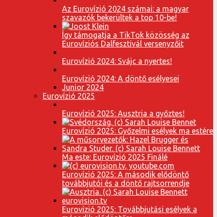
Az Eurovízió 2024 számai: a magyar
szavazók bekerültek a top 10-be!
Így támogatja a TikTok közösség az
Eurovíziós Dalfesztivál versenyzőit
Eurovízió 2024: Svájc a nyertes!
Eurovízió 2024: A döntő esélyesei
Junior 2024
Eurovízió 2025
Eurovízió 2025: Ausztria a győztes!
Eurovízió 2025: Győzelmi esélyek ma estére
Ma este: Eurovízió 2025 Finálé
Eurovízió 2025: A második elődöntő
továbbjutói és a döntő rajtsorrendje
Eurovízió 2025: Továbbjutási esélyek a