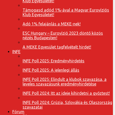
Klub Egyesületet!
Támogasd adód 1%-ával a Magyar Eurovíziós
Klub Egyesületet!
Adó 1% felajánlás a MEKE-nek!
ESC Hungary – Eurovízió 2023 döntő közös
nézés Budapesten!
A MEKE Egyesület tagfelvételt hirdet!
INFE
INFE Poll 2025: Eredményhirdetés
INFE Poll 2025: A jelenlegi állás
INFE Poll 2025: Elindult a klubok szavazása, a
leveles szavazásunk eredményhirdetése
INFE Poll 2024: Itt az ideje kihirdetni a győztest!
INFE Poll 2024: Grúzia, Szlovákia és Olaszország
szavazatai
Fórum