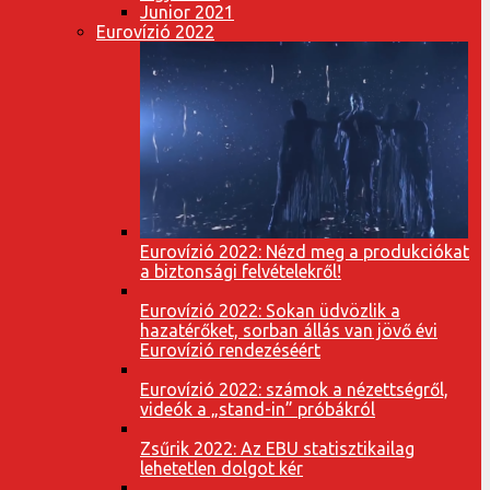
Junior 2021
Eurovízió 2022
Eurovízió 2022: Nézd meg a produkciókat
a biztonsági felvételekről!
Eurovízió 2022: Sokan üdvözlik a
hazatérőket, sorban állás van jövő évi
Eurovízió rendezéséért
Eurovízió 2022: számok a nézettségről,
videók a „stand-in” próbákról
Zsűrik 2022: Az EBU statisztikailag
lehetetlen dolgot kér