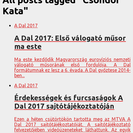
Kata"
A Dal 2017
A Dal 2017: Első válogató műsor
ma este
Ma este kezdődik Magyarország eurovíziós nemzeti
válogató műsorának első fordulója. A Dal
formátumnak ez lesz a 6. évada. A Dal győztese 2014-
ben...
A Dal 2017
Érdekességek és furcsaságok A
Dal 2017 sajtótájékoztatóján
Ezen a héten csütörtökön tartotta meg az MTVA A
Dal 2017 sajtótájékoztatóját. A sajtótájékoztató
felvezetőjében videóüzeneteket láthattunk. Az egyik