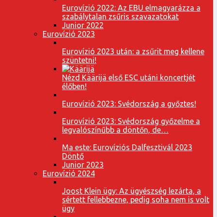
Eurovízió 2022: Az EBU elmagyarázza a
szabálytalan zsűris szavazatokat
Junior 2022
Eurovízió 2023
Eurovízió 2023 után: a zsűrit meg kellene
szüntetni!
Nézd Käärijä első ESC utáni koncertjét
élőben!
Eurovízió 2023: Svédország a győztes!
Eurovízió 2023: Svédország győzelme a
legvalószínűbb a döntőn, de…
Ma este: Eurovíziós Dalfesztivál 2023
Döntő
Junior 2023
Eurovízió 2024
Joost Klein ügy: Az ügyészség lezárta, a
sértett fellebbezne, pedig soha nem is volt
ügy