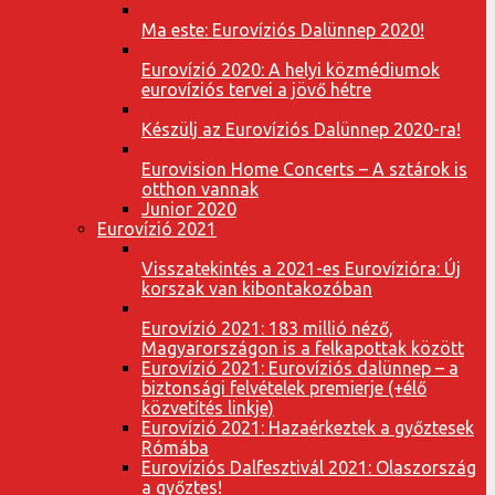
Ma este: Eurovíziós Dalünnep 2020!
Eurovízió 2020: A helyi közmédiumok
eurovíziós tervei a jövő hétre
Készülj az Eurovíziós Dalünnep 2020-ra!
Eurovision Home Concerts – A sztárok is
otthon vannak
Junior 2020
Eurovízió 2021
Visszatekintés a 2021-es Eurovízióra: Új
korszak van kibontakozóban
Eurovízió 2021: 183 millió néző,
Magyarországon is a felkapottak között
Eurovízió 2021: Eurovíziós dalünnep – a
biztonsági felvételek premierje (+élő
közvetítés linkje)
Eurovízió 2021: Hazaérkeztek a győztesek
Rómába
Eurovíziós Dalfesztivál 2021: Olaszország
a győztes!