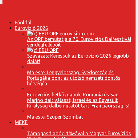
Főoldal
Eurovízió 2026
Az ORF bemutatja a 70. Eurovíziós Dalfesztivál
vendégfellépőit
Szavazás: Keressük az Eurovízió 2026 legjobb
dalát!
Ma este: Lengyelország, Svédország és
Portugália dönt az utolsó nemzeti döntős
hétvégén
Eurovíziós hétköznapok: Románia és San
Marino dalt választ, Izrael és az Egyesült
Királyság dalbemutatót tart. Franciaország is!
Ma este: Szuper Szombat
MEKE
Támogasd adód 1%-ával a Magyar Eurovíziós