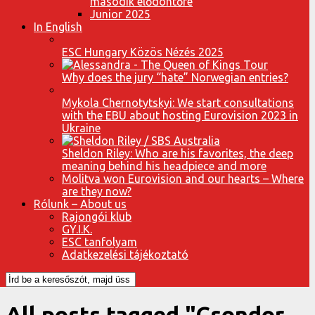
második elődöntőre
Junior 2025
In English
ESC Hungary Közös Nézés 2025
Why does the jury “hate” Norwegian entries?
Mykola Chernotytskyi: We start consultations
with the EBU about hosting Eurovision 2023 in
Ukraine
Sheldon Riley: Who are his favorites, the deep
meaning behind his headpiece and more
Molitva won Eurovision and our hearts – Where
are they now?
Rólunk – About us
Rajongói klub
GY.I.K.
ESC tanfolyam
Adatkezelési tájékoztató
All posts tagged "Csondor