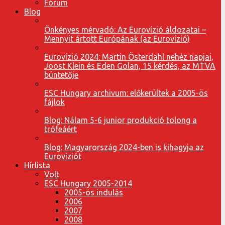
Fórum
Blog
Önkényes mérvadó: Az Eurovízió áldozatai –
Mennyit ártott Európának (az Eurovízió)
Eurovízió 2024: Martin Österdahl nehéz napjai,
Joost Klein és Eden Golan, 15 kérdés, az MTVA
büntetője
ESC Hungary archivum: előkerültek a 2005-ös
fájlok
Blog: Nálam 5-6 junior produkció tolong a
trófeáért
Blog: Magyarország 2024-ben is kihagyja az
Eurovíziót
Hírlista
Volt
ESC Hungary 2005-2014
2005-ös indulás
2006
2007
2008