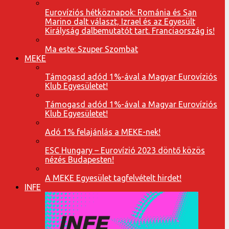
Eurovíziós hétköznapok: Románia és San
Marino dalt választ, Izrael és az Egyesült
Királyság dalbemutatót tart. Franciaország is!
Ma este: Szuper Szombat
MEKE
Támogasd adód 1%-ával a Magyar Eurovíziós
Klub Egyesületet!
Támogasd adód 1%-ával a Magyar Eurovíziós
Klub Egyesületet!
Adó 1% felajánlás a MEKE-nek!
ESC Hungary – Eurovízió 2023 döntő közös
nézés Budapesten!
A MEKE Egyesület tagfelvételt hirdet!
INFE