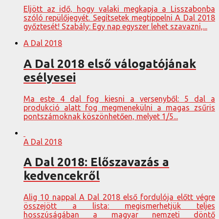
Eljött az idő, hogy valaki megkapja a Lisszabonba
szóló repülőjegyét. Segítsetek megtippelni A Dal 2018
győztesét! Szabály: Egy nap egyszer lehet szavazni,...
A Dal 2018
A Dal 2018 első válogatójának
esélyesei
Ma este 4 dal fog kiesni a versenyből: 5 dal a
produkció alatt fog megmenekülni a magas zsűris
pontszámoknak köszönhetően, melyet 1/5...
A Dal 2018
A Dal 2018: Előszavazás a
kedvencekről
Alig 10 nappal A Dal 2018 első fordulója előtt végre
összejött a lista: megismerhetjük teljes
hosszúságában a magyar nemzeti döntő