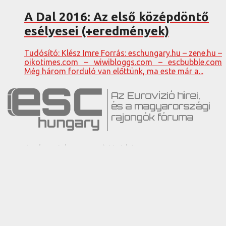
A Dal 2016: Az első középdöntő
esélyesei (+eredmények)
Tudósító: Klész Imre Forrás: eschungary.hu – zene.hu –
oikotimes.com – wiwibloggs.com – escbubble.com
Még három forduló van előttünk, ma este már a...
2005 óta kutatjuk az Eurovízió titkát!
Az Eurovíziós Dalfesztivál hírei és a magyarországi
rajongók fóruma. (c) ESC Hungary 2005-2025
Lépj velünk kapcsolatba!
info[kukac]eschungary[pont]hu
A hobbi költségein kezd túlmutatni az ESC Hungary