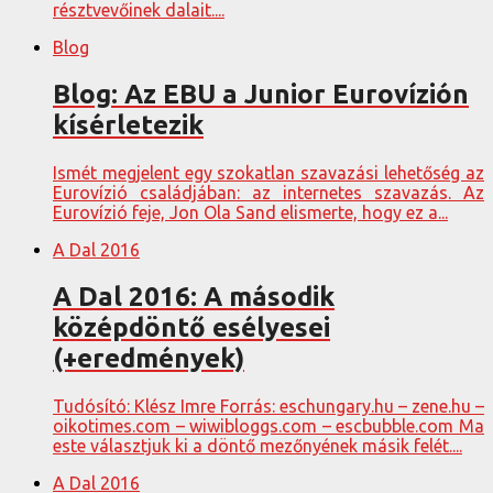
résztvevőinek dalait....
Blog
Blog: Az EBU a Junior Eurovízión
kísérletezik
Ismét megjelent egy szokatlan szavazási lehetőség az
Eurovízió családjában: az internetes szavazás. Az
Eurovízió feje, Jon Ola Sand elismerte, hogy ez a...
A Dal 2016
A Dal 2016: A második
középdöntő esélyesei
(+eredmények)
Tudósító: Klész Imre Forrás: eschungary.hu – zene.hu –
oikotimes.com – wiwibloggs.com – escbubble.com Ma
este választjuk ki a döntő mezőnyének másik felét....
A Dal 2016