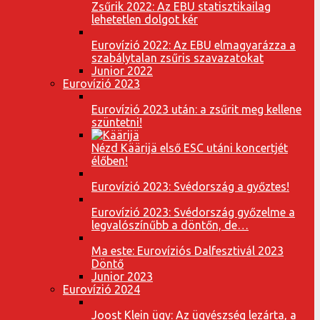
Zsűrik 2022: Az EBU statisztikailag
lehetetlen dolgot kér
Eurovízió 2022: Az EBU elmagyarázza a
szabálytalan zsűris szavazatokat
Junior 2022
Eurovízió 2023
Eurovízió 2023 után: a zsűrit meg kellene
szüntetni!
Nézd Käärijä első ESC utáni koncertjét
élőben!
Eurovízió 2023: Svédország a győztes!
Eurovízió 2023: Svédország győzelme a
legvalószínűbb a döntőn, de…
Ma este: Eurovíziós Dalfesztivál 2023
Döntő
Junior 2023
Eurovízió 2024
Joost Klein ügy: Az ügyészség lezárta, a