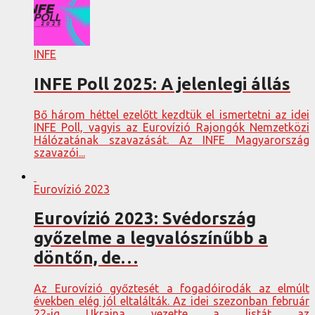
INFE
INFE Poll 2025: A jelenlegi állás
Bő három héttel ezelőtt kezdtük el ismertetni az idei
INFE Poll, vagyis az Eurovízió Rajongók Nemzetközi
Hálózatának szavazását. Az INFE Magyarország
szavazói...
Eurovízió 2023
Eurovízió 2023: Svédország
győzelme a legvalószínűbb a
döntőn, de…
Az Eurovízió győztesét a fogadóirodák az elmúlt
években elég jól eltalálták. Az idei szezonban február
22-ig Ukrajna vezette a listát az