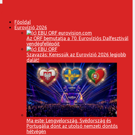
Főoldal
Eurovízió 2026
Az ORF bemutatja a 70. Eurovíziós Dalfesztivál
vendégfellépőit
Szavazás: Keressük az Eurovízió 2026 legjobb
dalát!
Ma este: Lengyelország, Svédország és
Portugália dönt az utolsó nemzeti döntős
hétvégén