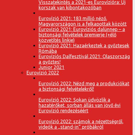
Visszatekintés a 2021-es Eurovízióra: Új
korszak van kibontakozóban
Eurovízió 2021: 183 millió néző,
Magyarországon is a felkapottak között
Eurovízió 2021: Eurovíziós dalünnep – a
biztonsági felvételek premierje (+élő
közvetítés linkje)
Eurovízió 2021: Hazaérkeztek a győztesek
Rómába
Eurovíziós Dalfesztivál 2021: Olaszország
a győztes!
Junior 2021
Eurovízió 2022
Eurovízió 2022: Nézd meg a produkciókat
a biztonsági felvételekről!
Eurovízió 2022: Sokan üdvözlik a
hazatérőket, sorban állás van jövő évi
Eurovízió rendezéséért
Eurovízió 2022: számok a nézettségről,
videók a „stand-in” próbákról