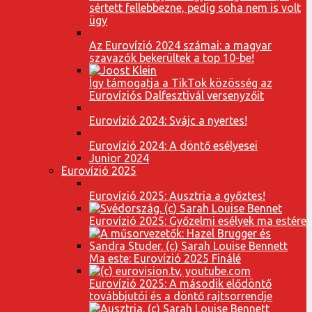
sértett fellebbezne, pedig soha nem is volt
ügy
Az Eurovízió 2024 számai: a magyar
szavazók bekerültek a top 10-be!
Így támogatja a TikTok közösség az
Eurovíziós Dalfesztivál versenyzőit
Eurovízió 2024: Svájc a nyertes!
Eurovízió 2024: A döntő esélyesei
Junior 2024
Eurovízió 2025
Eurovízió 2025: Ausztria a győztes!
Eurovízió 2025: Győzelmi esélyek ma estére
Ma este: Eurovízió 2025 Finálé
Eurovízió 2025: A második elődöntő
továbbjutói és a döntő rajtsorrendje