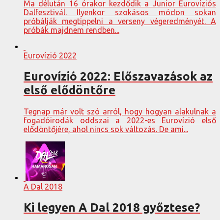
Ma délután 16 órakor kezdődik a Junior Eurovíziós
Dalfesztivál. Ilyenkor szokásos módon sokan
próbálják megtippelni a verseny végeredményét. A
próbák majdnem rendben...
Eurovízió 2022
Eurovízió 2022: Előszavazások az
első elődöntőre
Tegnap már volt szó arról, hogy hogyan alakulnak a
fogadóirodák oddszai a 2022-es Eurovízió első
elődöntőjére, ahol nincs sok változás. De ami...
A Dal 2018
Ki legyen A Dal 2018 győztese?