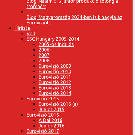
Blog: Nálam 5-6 junior produkció tolong a
trófeáért
Blog: Magyarország 2024-ben is kihagyja az
Eurovíziót
Hírlista
Volt
ESC Hungary 2005-2014
2005-ös indulás
2006
2007
2008
Eurovízió 2009
Eurovízió 2010
Eurovízió 2011
Eurovízió 2012
Eurovízió 2013
Eurovízió 2014
Eurovízió 2015
Eurovízió 2015 (a)
Junior 2015
Eurovízió 2016
A Dal 2016
Junior 2016
Eurovízió 2017