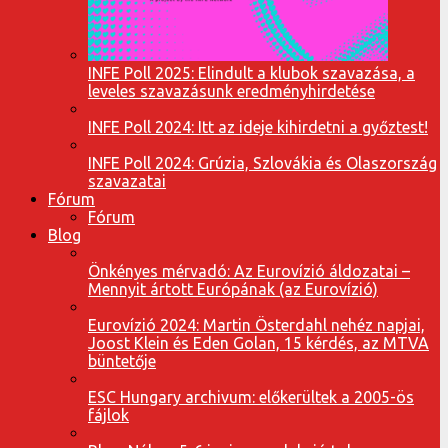
INFE Poll 2025: Elindult a klubok szavazása, a
leveles szavazásunk eredményhirdetése
INFE Poll 2024: Itt az ideje kihirdetni a győztest!
INFE Poll 2024: Grúzia, Szlovákia és Olaszország
szavazatai
Fórum
Fórum
Blog
Önkényes mérvadó: Az Eurovízió áldozatai –
Mennyit ártott Európának (az Eurovízió)
Eurovízió 2024: Martin Österdahl nehéz napjai,
Joost Klein és Eden Golan, 15 kérdés, az MTVA
büntetője
ESC Hungary archivum: előkerültek a 2005-ös
fájlok