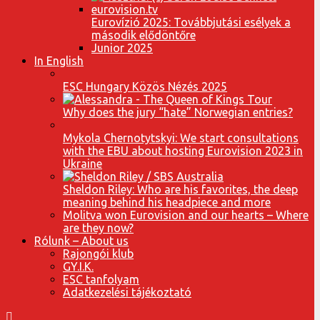
Eurovízió 2025: Továbbjutási esélyek a
második elődöntőre
Junior 2025
In English
ESC Hungary Közös Nézés 2025
Why does the jury “hate” Norwegian entries?
Mykola Chernotytskyi: We start consultations
with the EBU about hosting Eurovision 2023 in
Ukraine
Sheldon Riley: Who are his favorites, the deep
meaning behind his headpiece and more
Molitva won Eurovision and our hearts – Where
are they now?
Rólunk – About us
Rajongói klub
GY.I.K.
ESC tanfolyam
Adatkezelési tájékoztató