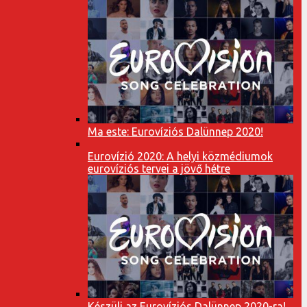
Ma este: Eurovíziós Dalünnep 2020!
Eurovízió 2020: A helyi közmédiumok
eurovíziós tervei a jövő hétre
Készülj az Eurovíziós Dalünnep 2020-ra!