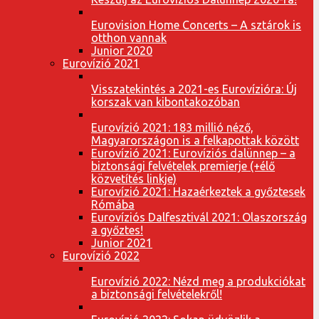
Eurovision Home Concerts – A sztárok is
otthon vannak
Junior 2020
Eurovízió 2021
Visszatekintés a 2021-es Eurovízióra: Új
korszak van kibontakozóban
Eurovízió 2021: 183 millió néző,
Magyarországon is a felkapottak között
Eurovízió 2021: Eurovíziós dalünnep – a
biztonsági felvételek premierje (+élő
közvetítés linkje)
Eurovízió 2021: Hazaérkeztek a győztesek
Rómába
Eurovíziós Dalfesztivál 2021: Olaszország
a győztes!
Junior 2021
Eurovízió 2022
Eurovízió 2022: Nézd meg a produkciókat
a biztonsági felvételekről!