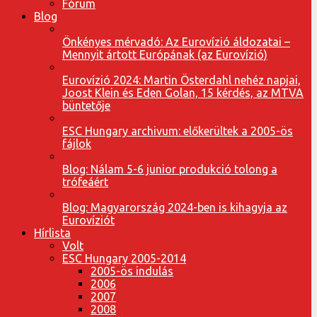
Fórum
Blog
Önkényes mérvadó: Az Eurovízió áldozatai –
Mennyit ártott Európának (az Eurovízió)
Eurovízió 2024: Martin Österdahl nehéz napjai,
Joost Klein és Eden Golan, 15 kérdés, az MTVA
büntetője
ESC Hungary archivum: előkerültek a 2005-ös
fájlok
Blog: Nálam 5-6 junior produkció tolong a
trófeáért
Blog: Magyarország 2024-ben is kihagyja az
Eurovíziót
Hírlista
Volt
ESC Hungary 2005-2014
2005-ös indulás
2006
2007
2008