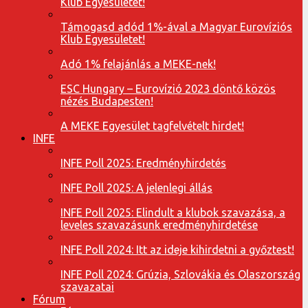
Klub Egyesületet!
Támogasd adód 1%-ával a Magyar Eurovíziós
Klub Egyesületet!
Adó 1% felajánlás a MEKE-nek!
ESC Hungary – Eurovízió 2023 döntő közös
nézés Budapesten!
A MEKE Egyesület tagfelvételt hirdet!
INFE
INFE Poll 2025: Eredményhirdetés
INFE Poll 2025: A jelenlegi állás
INFE Poll 2025: Elindult a klubok szavazása, a
leveles szavazásunk eredményhirdetése
INFE Poll 2024: Itt az ideje kihirdetni a győztest!
INFE Poll 2024: Grúzia, Szlovákia és Olaszország
szavazatai
Fórum