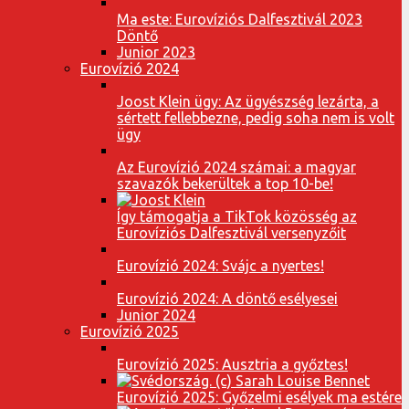
Ma este: Eurovíziós Dalfesztivál 2023
Döntő
Junior 2023
Eurovízió 2024
Joost Klein ügy: Az ügyészség lezárta, a
sértett fellebbezne, pedig soha nem is volt
ügy
Az Eurovízió 2024 számai: a magyar
szavazók bekerültek a top 10-be!
Így támogatja a TikTok közösség az
Eurovíziós Dalfesztivál versenyzőit
Eurovízió 2024: Svájc a nyertes!
Eurovízió 2024: A döntő esélyesei
Junior 2024
Eurovízió 2025
Eurovízió 2025: Ausztria a győztes!
Eurovízió 2025: Győzelmi esélyek ma estére