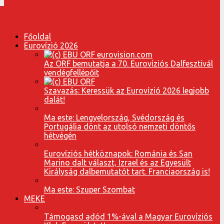
Főoldal
Eurovízió 2026
Az ORF bemutatja a 70. Eurovíziós Dalfesztivál
vendégfellépőit
Szavazás: Keressük az Eurovízió 2026 legjobb
dalát!
Ma este: Lengyelország, Svédország és
Portugália dönt az utolsó nemzeti döntős
hétvégén
Eurovíziós hétköznapok: Románia és San
Marino dalt választ, Izrael és az Egyesült
Királyság dalbemutatót tart. Franciaország is!
Ma este: Szuper Szombat
MEKE
Támogasd adód 1%-ával a Magyar Eurovíziós