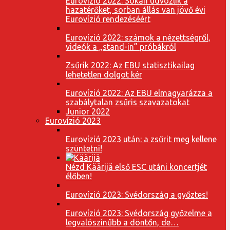
Eurovízió 2022: Sokan üdvözlik a
hazatérőket, sorban állás van jövő évi
Eurovízió rendezéséért
Eurovízió 2022: számok a nézettségről,
videók a „stand-in” próbákról
Zsűrik 2022: Az EBU statisztikailag
lehetetlen dolgot kér
Eurovízió 2022: Az EBU elmagyarázza a
szabálytalan zsűris szavazatokat
Junior 2022
Eurovízió 2023
Eurovízió 2023 után: a zsűrit meg kellene
szüntetni!
Nézd Käärijä első ESC utáni koncertjét
élőben!
Eurovízió 2023: Svédország a győztes!
Eurovízió 2023: Svédország győzelme a
legvalószínűbb a döntőn, de…