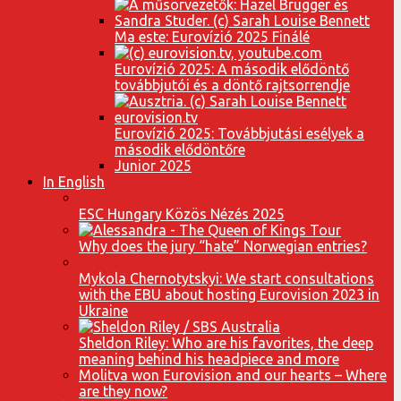
Ma este: Eurovízió 2025 Finálé
Eurovízió 2025: A második elődöntő
továbbjutói és a döntő rajtsorrendje
Eurovízió 2025: Továbbjutási esélyek a
második elődöntőre
Junior 2025
In English
ESC Hungary Közös Nézés 2025
Why does the jury “hate” Norwegian entries?
Mykola Chernotytskyi: We start consultations
with the EBU about hosting Eurovision 2023 in
Ukraine
Sheldon Riley: Who are his favorites, the deep
meaning behind his headpiece and more
Molitva won Eurovision and our hearts – Where
are they now?