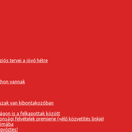
iós tervei a jövő hétre
tthon vannak
orszak van kibontakozóban
ágon is a felkapottak között
nsági felvételek premierje (+élő közvetítés linkje)
Rómába
 győztes!