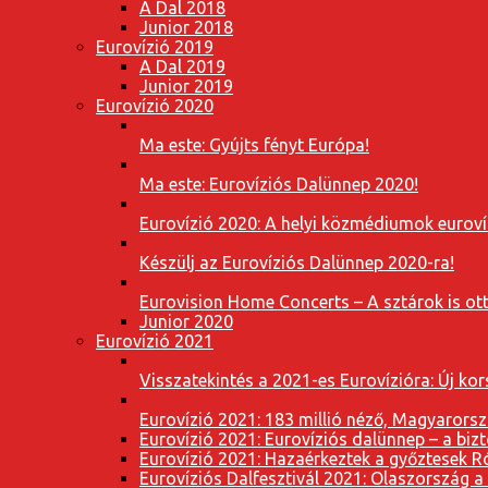
A Dal 2018
Junior 2018
Eurovízió 2019
A Dal 2019
Junior 2019
Eurovízió 2020
Ma este: Gyújts fényt Európa!
Ma este: Eurovíziós Dalünnep 2020!
Eurovízió 2020: A helyi közmédiumok eurovíz
Készülj az Eurovíziós Dalünnep 2020-ra!
Eurovision Home Concerts – A sztárok is o
Junior 2020
Eurovízió 2021
Visszatekintés a 2021-es Eurovízióra: Új k
Eurovízió 2021: 183 millió néző, Magyarorsz
Eurovízió 2021: Eurovíziós dalünnep – a bizto
Eurovízió 2021: Hazaérkeztek a győztesek 
Eurovíziós Dalfesztivál 2021: Olaszország a