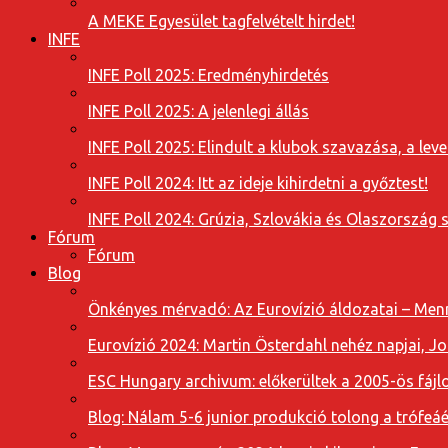
A MEKE Egyesület tagfelvételt hirdet!
INFE
INFE Poll 2025: Eredményhirdetés
INFE Poll 2025: A jelenlegi állás
INFE Poll 2025: Elindult a klubok szavazása, a l
INFE Poll 2024: Itt az ideje kihirdetni a győztest!
INFE Poll 2024: Grúzia, Szlovákia és Olaszország 
Fórum
Fórum
Blog
Önkényes mérvadó: Az Eurovízió áldozatai – Menn
Eurovízió 2024: Martin Österdahl nehéz napjai, J
ESC Hungary archivum: előkerültek a 2005-ös fájl
Blog: Nálam 5-6 junior produkció tolong a trófeáé