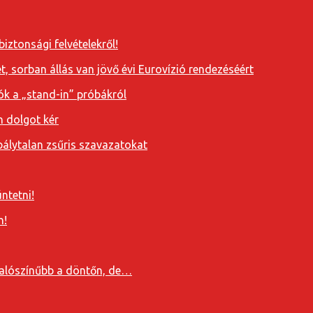
iztonsági felvételekről!
, sorban állás van jövő évi Eurovízió rendezéséért
ók a „stand-in” próbákról
n dolgot kér
álytalan zsűris szavazatokat
ntetni!
n!
valószínűbb a döntőn, de…