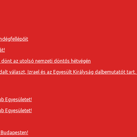
ndégfellépőit
át!
a dönt az utolsó nemzeti döntős hétvégén
t választ, Izrael és az Egyesült Királyság dalbemutatót tart. 
b Egyesületet!
b Egyesületet!
 Budapesten!