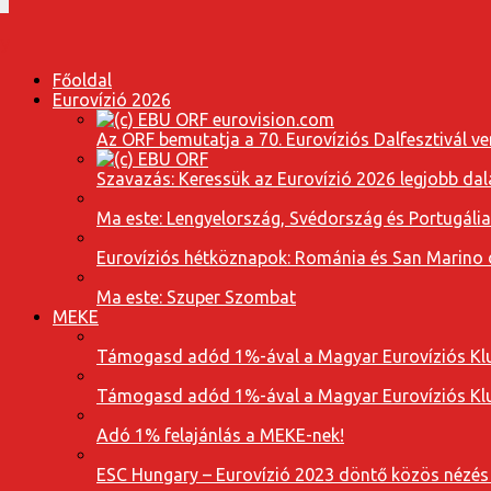
Főoldal
Eurovízió 2026
Az ORF bemutatja a 70. Eurovíziós Dalfesztivál ve
Szavazás: Keressük az Eurovízió 2026 legjobb dal
Ma este: Lengyelország, Svédország és Portugáli
Eurovíziós hétköznapok: Románia és San Marino dal
Ma este: Szuper Szombat
MEKE
Támogasd adód 1%-ával a Magyar Eurovíziós Klu
Támogasd adód 1%-ával a Magyar Eurovíziós Klu
Adó 1% felajánlás a MEKE-nek!
ESC Hungary – Eurovízió 2023 döntő közös nézés