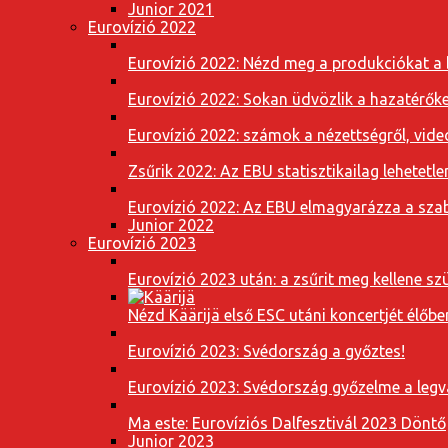
Junior 2021
Eurovízió 2022
Eurovízió 2022: Nézd meg a produkciókat a b
Eurovízió 2022: Sokan üdvözlik a hazatérőket
Eurovízió 2022: számok a nézettségről, vide
Zsűrik 2022: Az EBU statisztikailag lehetetle
Eurovízió 2022: Az EBU elmagyarázza a szab
Junior 2022
Eurovízió 2023
Eurovízió 2023 után: a zsűrit meg kellene szü
Nézd Käärijä első ESC utáni koncertjét élőbe
Eurovízió 2023: Svédország a győztes!
Eurovízió 2023: Svédország győzelme a leg
Ma este: Eurovíziós Dalfesztivál 2023 Döntő
Junior 2023