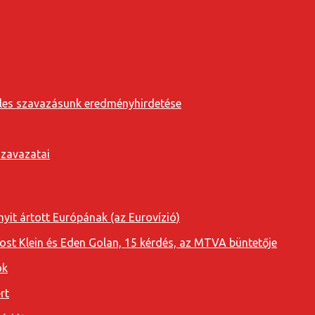
eveles szavazásunk eredményhirdetése
szavazatai
yit ártott Európának (az Eurovízió)
oost Klein és Eden Golan, 15 kérdés, az MTVA büntetője
ok
rt