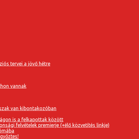
iós tervei a jövő hétre
tthon vannak
orszak van kibontakozóban
ágon is a felkapottak között
nsági felvételek premierje (+élő közvetítés linkje)
Rómába
 győztes!