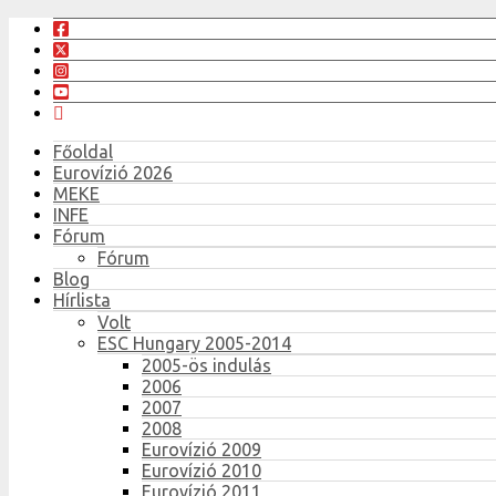
Főoldal
Eurovízió 2026
MEKE
INFE
Fórum
Fórum
Blog
Hírlista
Volt
ESC Hungary 2005-2014
2005-ös indulás
2006
2007
2008
Eurovízió 2009
Eurovízió 2010
Eurovízió 2011