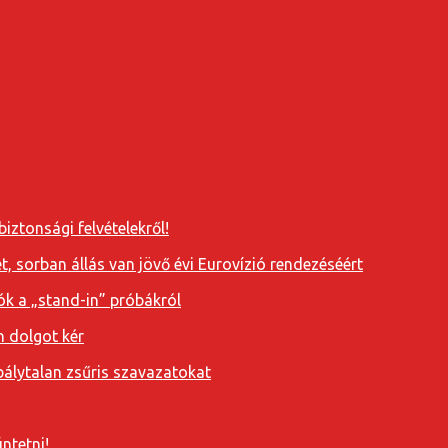
iztonsági felvételekről!
, sorban állás van jövő évi Eurovízió rendezéséért
ók a „stand-in” próbákról
n dolgot kér
álytalan zsűris szavazatokat
ntetni!