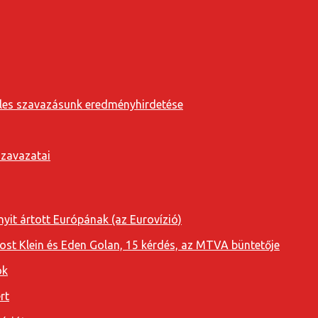
eveles szavazásunk eredményhirdetése
szavazatai
yit ártott Európának (az Eurovízió)
oost Klein és Eden Golan, 15 kérdés, az MTVA büntetője
ok
rt