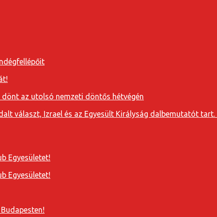
ndégfellépőit
át!
a dönt az utolsó nemzeti döntős hétvégén
t választ, Izrael és az Egyesült Királyság dalbemutatót tart. 
b Egyesületet!
b Egyesületet!
 Budapesten!