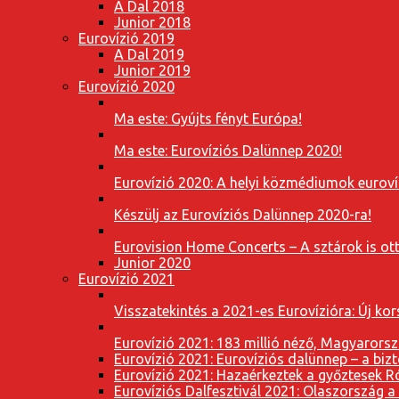
A Dal 2018
Junior 2018
Eurovízió 2019
A Dal 2019
Junior 2019
Eurovízió 2020
Ma este: Gyújts fényt Európa!
Ma este: Eurovíziós Dalünnep 2020!
Eurovízió 2020: A helyi közmédiumok eurovíz
Készülj az Eurovíziós Dalünnep 2020-ra!
Eurovision Home Concerts – A sztárok is o
Junior 2020
Eurovízió 2021
Visszatekintés a 2021-es Eurovízióra: Új k
Eurovízió 2021: 183 millió néző, Magyarorsz
Eurovízió 2021: Eurovíziós dalünnep – a bizto
Eurovízió 2021: Hazaérkeztek a győztesek 
Eurovíziós Dalfesztivál 2021: Olaszország a