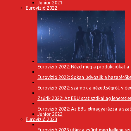
Junior 2021
Eurovízió 2022
Eurovízió 2022: Nézd meg a produkciókat a b
Eurovízió 2022: Sokan üdvözlik a hazatérőket
Eurovízió 2022: számok a nézettségről, vide
Zsűrik 2022: Az EBU statisztikailag lehetetle
Eurovízió 2022: Az EBU elmagyarázza a szab
Junior 2022
Eurovízió 2023
Eurovízió 2023 után: a zsűrit meg kellene szü