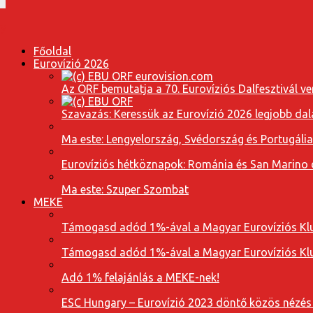
Főoldal
Eurovízió 2026
Az ORF bemutatja a 70. Eurovíziós Dalfesztivál ve
Szavazás: Keressük az Eurovízió 2026 legjobb dal
Ma este: Lengyelország, Svédország és Portugáli
Eurovíziós hétköznapok: Románia és San Marino dal
Ma este: Szuper Szombat
MEKE
Támogasd adód 1%-ával a Magyar Eurovíziós Klu
Támogasd adód 1%-ával a Magyar Eurovíziós Klu
Adó 1% felajánlás a MEKE-nek!
ESC Hungary – Eurovízió 2023 döntő közös nézés