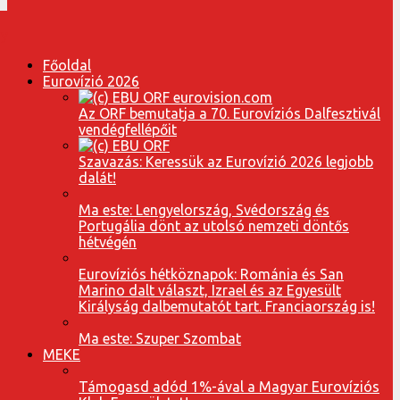
Főoldal
Eurovízió 2026
Az ORF bemutatja a 70. Eurovíziós Dalfesztivál
vendégfellépőit
Szavazás: Keressük az Eurovízió 2026 legjobb
dalát!
Ma este: Lengyelország, Svédország és
Portugália dönt az utolsó nemzeti döntős
hétvégén
Eurovíziós hétköznapok: Románia és San
Marino dalt választ, Izrael és az Egyesült
Királyság dalbemutatót tart. Franciaország is!
Ma este: Szuper Szombat
MEKE
Támogasd adód 1%-ával a Magyar Eurovíziós