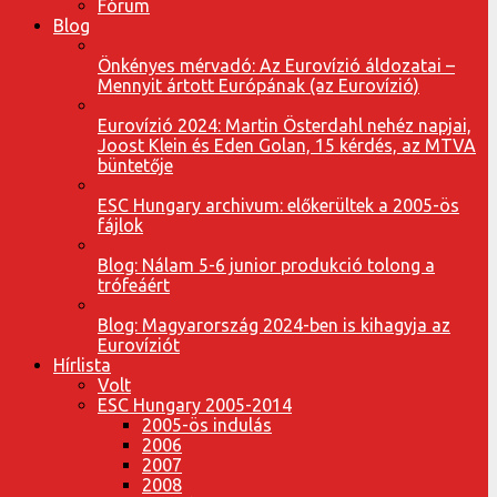
Fórum
Blog
Önkényes mérvadó: Az Eurovízió áldozatai –
Mennyit ártott Európának (az Eurovízió)
Eurovízió 2024: Martin Österdahl nehéz napjai,
Joost Klein és Eden Golan, 15 kérdés, az MTVA
büntetője
ESC Hungary archivum: előkerültek a 2005-ös
fájlok
Blog: Nálam 5-6 junior produkció tolong a
trófeáért
Blog: Magyarország 2024-ben is kihagyja az
Eurovíziót
Hírlista
Volt
ESC Hungary 2005-2014
2005-ös indulás
2006
2007
2008