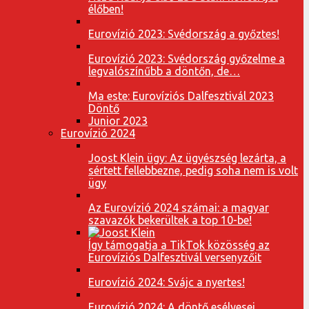
élőben!
Eurovízió 2023: Svédország a győztes!
Eurovízió 2023: Svédország győzelme a
legvalószínűbb a döntőn, de…
Ma este: Eurovíziós Dalfesztivál 2023
Döntő
Junior 2023
Eurovízió 2024
Joost Klein ügy: Az ügyészség lezárta, a
sértett fellebbezne, pedig soha nem is volt
ügy
Az Eurovízió 2024 számai: a magyar
szavazók bekerültek a top 10-be!
Így támogatja a TikTok közösség az
Eurovíziós Dalfesztivál versenyzőit
Eurovízió 2024: Svájc a nyertes!
Eurovízió 2024: A döntő esélyesei