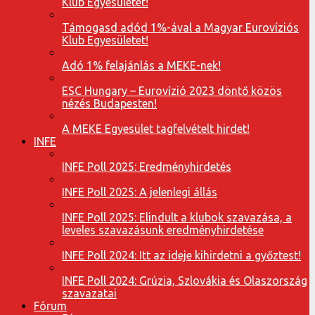
Klub Egyesületet!
Támogasd adód 1%-ával a Magyar Eurovíziós
Klub Egyesületet!
Adó 1% felajánlás a MEKE-nek!
ESC Hungary – Eurovízió 2023 döntő közös
nézés Budapesten!
A MEKE Egyesület tagfelvételt hirdet!
INFE
INFE Poll 2025: Eredményhirdetés
INFE Poll 2025: A jelenlegi állás
INFE Poll 2025: Elindult a klubok szavazása, a
leveles szavazásunk eredményhirdetése
INFE Poll 2024: Itt az ideje kihirdetni a győztest!
INFE Poll 2024: Grúzia, Szlovákia és Olaszország
szavazatai
Fórum