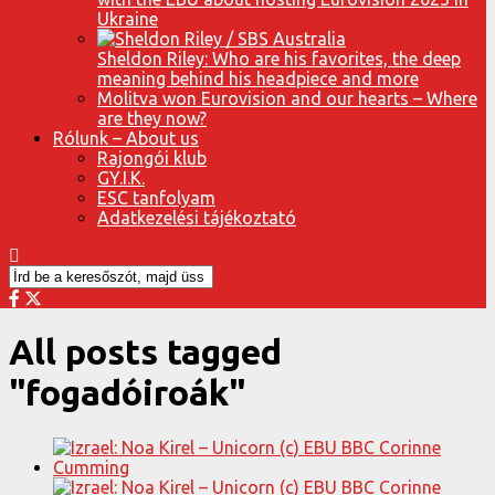
Ukraine
Sheldon Riley: Who are his favorites, the deep
meaning behind his headpiece and more
Molitva won Eurovision and our hearts – Where
are they now?
Rólunk – About us
Rajongói klub
GY.I.K.
ESC tanfolyam
Adatkezelési tájékoztató
All posts tagged
"fogadóiroák"