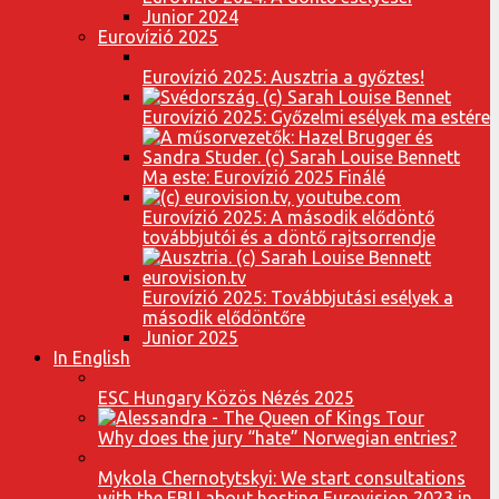
Junior 2024
Eurovízió 2025
Eurovízió 2025: Ausztria a győztes!
Eurovízió 2025: Győzelmi esélyek ma estére
Ma este: Eurovízió 2025 Finálé
Eurovízió 2025: A második elődöntő
továbbjutói és a döntő rajtsorrendje
Eurovízió 2025: Továbbjutási esélyek a
második elődöntőre
Junior 2025
In English
ESC Hungary Közös Nézés 2025
Why does the jury “hate” Norwegian entries?
Mykola Chernotytskyi: We start consultations
with the EBU about hosting Eurovision 2023 in