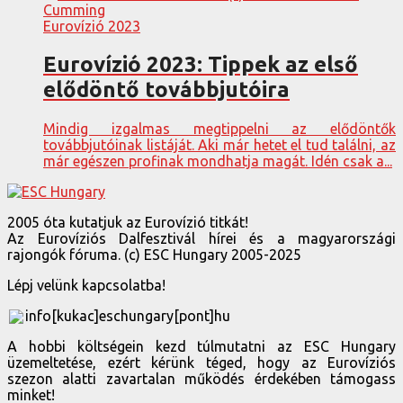
Eurovízió 2023
Eurovízió 2023: Tippek az első
elődöntő továbbjutóira
Mindig izgalmas megtippelni az elődöntők
továbbjutóinak listáját. Aki már hetet el tud találni, az
már egészen profinak mondhatja magát. Idén csak a...
2005 óta kutatjuk az Eurovízió titkát!
Az Eurovíziós Dalfesztivál hírei és a magyarországi
rajongók fóruma. (c) ESC Hungary 2005-2025
Lépj velünk kapcsolatba!
info[kukac]eschungary[pont]hu
A hobbi költségein kezd túlmutatni az ESC Hungary
üzemeltetése, ezért kérünk téged, hogy az Eurovíziós
szezon alatti zavartalan működés érdekében támogass
minket!