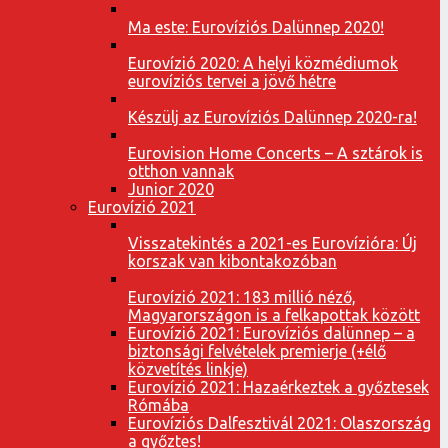
Ma este: Eurovíziós Dalünnep 2020!
Eurovízió 2020: A helyi közmédiumok
eurovíziós tervei a jövő hétre
Készülj az Eurovíziós Dalünnep 2020-ra!
Eurovision Home Concerts – A sztárok is
otthon vannak
Junior 2020
Eurovízió 2021
Visszatekintés a 2021-es Eurovízióra: Új
korszak van kibontakozóban
Eurovízió 2021: 183 millió néző,
Magyarországon is a felkapottak között
Eurovízió 2021: Eurovíziós dalünnep – a
biztonsági felvételek premierje (+élő
közvetítés linkje)
Eurovízió 2021: Hazaérkeztek a győztesek
Rómába
Eurovíziós Dalfesztivál 2021: Olaszország
a győztes!