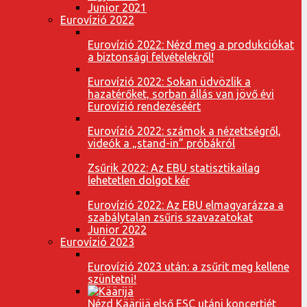
Junior 2021
Eurovízió 2022
Eurovízió 2022: Nézd meg a produkciókat
a biztonsági felvételekről!
Eurovízió 2022: Sokan üdvözlik a
hazatérőket, sorban állás van jövő évi
Eurovízió rendezéséért
Eurovízió 2022: számok a nézettségről,
videók a „stand-in” próbákról
Zsűrik 2022: Az EBU statisztikailag
lehetetlen dolgot kér
Eurovízió 2022: Az EBU elmagyarázza a
szabálytalan zsűris szavazatokat
Junior 2022
Eurovízió 2023
Eurovízió 2023 után: a zsűrit meg kellene
szüntetni!
Nézd Käärijä első ESC utáni koncertjét