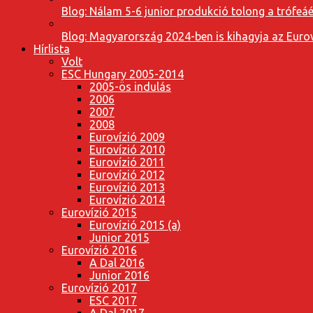
Blog: Nálam 5-6 junior produkció tolong a trófeáé
Blog: Magyarország 2024-ben is kihagyja az Eurov
Hírlista
Volt
ESC Hungary 2005-2014
2005-ös indulás
2006
2007
2008
Eurovízió 2009
Eurovízió 2010
Eurovízió 2011
Eurovízió 2012
Eurovízió 2013
Eurovízió 2014
Eurovízió 2015
Eurovízió 2015 (a)
Junior 2015
Eurovízió 2016
A Dal 2016
Junior 2016
Eurovízió 2017
ESC 2017
A Dal 2017