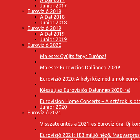
Junior 2017
Eurovízió 2018
A Dal 2018
Junior 2018
Eurovízió 2019
A Dal 2019
Junior 2019
Eurovízió 2020
Ma este: Gyújts fényt Európa!
Ma este: Eurovíziós Dalünnep 2020!
Eurovízió 2020: A helyi közmédiumok eurovíz
Készülj az Eurovíziós Dalünnep 2020-ra!
Eurovision Home Concerts – A sztárok is o
Junior 2020
Eurovízió 2021
Visszatekintés a 2021-es Eurovízióra: Új k
Eurovízió 2021: 183 millió néző, Magyarorsz