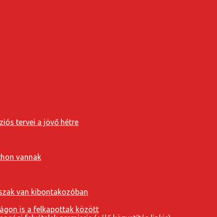
iós tervei a jövő hétre
tthon vannak
orszak van kibontakozóban
ágon is a felkapottak között