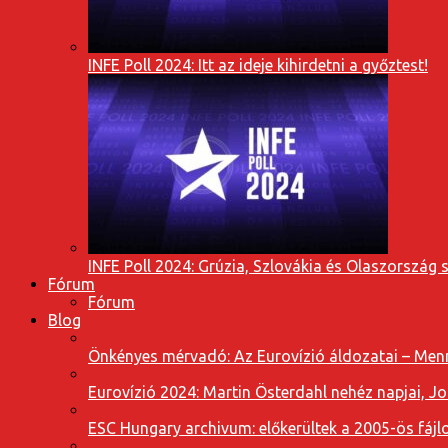
INFE Poll 2024: Itt az ideje kihirdetni a győztest!
INFE Poll 2024: Grúzia, Szlovákia és Olaszország 
Fórum
Fórum
Blog
Önkényes mérvadó: Az Eurovízió áldozatai – Menn
Eurovízió 2024: Martin Österdahl nehéz napjai, J
ESC Hungary archivum: előkerültek a 2005-ös fájl