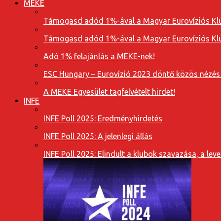
MEKE
Támogasd adód 1%-ával a Magyar Eurovíziós Klu
Támogasd adód 1%-ával a Magyar Eurovíziós Klu
Adó 1% felajánlás a MEKE-nek!
ESC Hungary – Eurovízió 2023 döntő közös nézés
A MEKE Egyesület tagfelvételt hirdet!
INFE
INFE Poll 2025: Eredményhirdetés
INFE Poll 2025: A jelenlegi állás
INFE Poll 2025: Elindult a klubok szavazása, a l