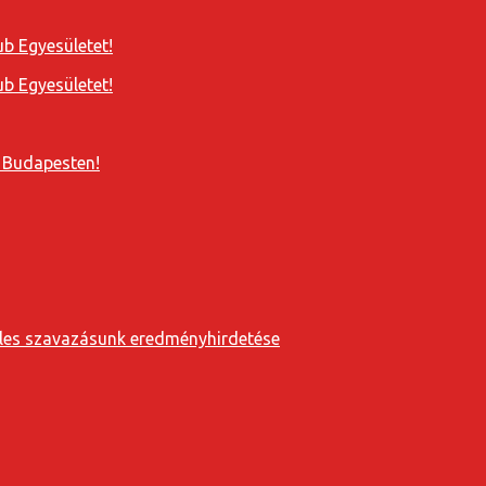
b Egyesületet!
b Egyesületet!
 Budapesten!
eveles szavazásunk eredményhirdetése