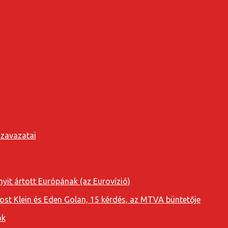
szavazatai
yit ártott Európának (az Eurovízió)
oost Klein és Eden Golan, 15 kérdés, az MTVA büntetője
ok