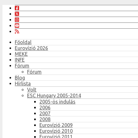
Főoldal
Eurovízió 2026
MEKE
INFE
Fórum
Fórum
Blog
Hírlista
Volt
ESC Hungary 2005-2014
2005-ös indulás
2006
2007
2008
Eurovízió 2009
Eurovízió 2010
Eurovízió 2011