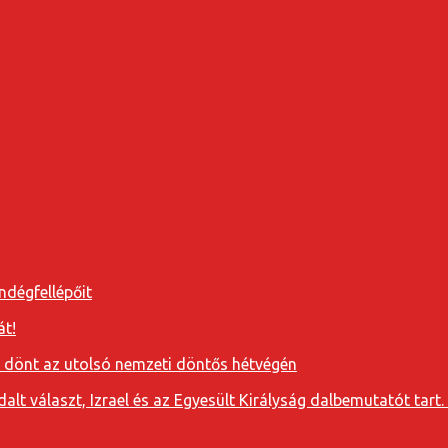
ndégfellépőit
át!
a dönt az utolsó nemzeti döntős hétvégén
t választ, Izrael és az Egyesült Királyság dalbemutatót tart. 