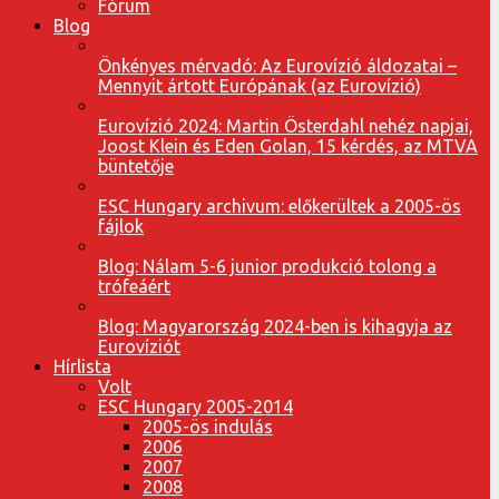
Fórum
Blog
Önkényes mérvadó: Az Eurovízió áldozatai –
Mennyit ártott Európának (az Eurovízió)
Eurovízió 2024: Martin Österdahl nehéz napjai,
Joost Klein és Eden Golan, 15 kérdés, az MTVA
büntetője
ESC Hungary archivum: előkerültek a 2005-ös
fájlok
Blog: Nálam 5-6 junior produkció tolong a
trófeáért
Blog: Magyarország 2024-ben is kihagyja az
Eurovíziót
Hírlista
Volt
ESC Hungary 2005-2014
2005-ös indulás
2006
2007
2008