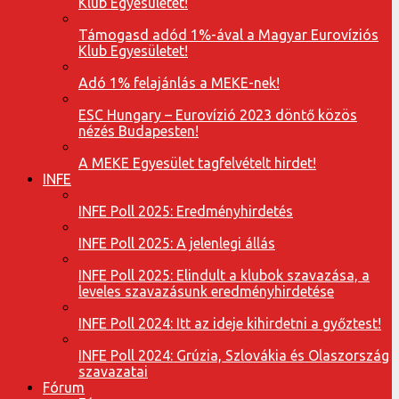
Klub Egyesületet!
Támogasd adód 1%-ával a Magyar Eurovíziós
Klub Egyesületet!
Adó 1% felajánlás a MEKE-nek!
ESC Hungary – Eurovízió 2023 döntő közös
nézés Budapesten!
A MEKE Egyesület tagfelvételt hirdet!
INFE
INFE Poll 2025: Eredményhirdetés
INFE Poll 2025: A jelenlegi állás
INFE Poll 2025: Elindult a klubok szavazása, a
leveles szavazásunk eredményhirdetése
INFE Poll 2024: Itt az ideje kihirdetni a győztest!
INFE Poll 2024: Grúzia, Szlovákia és Olaszország
szavazatai
Fórum