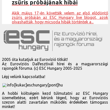
zsűris próbájának hibái
Akik május 17-én követték velem az első elődöntő
zsűris próbáján az ESC Hungary live blogot, azok
olvashatták, hogy micsoda hibák történtek a...
2005 óta kutatjuk az Eurovízió titkát!
Az Eurovíziós Dalfesztivál hírei és a magyarországi
rajongók fóruma. (c) ESC Hungary 2005-2025
Lépj velünk kapcsolatba!
info[kukac]eschungary[pont]hu
A hobbi költségein kezd túlmutatni az ESC Hungary
üzemeltetése, ezért kérünk téged, hogy az Eurovíziós
szezon alatti zavartalan működés érdekében támogass
minket!