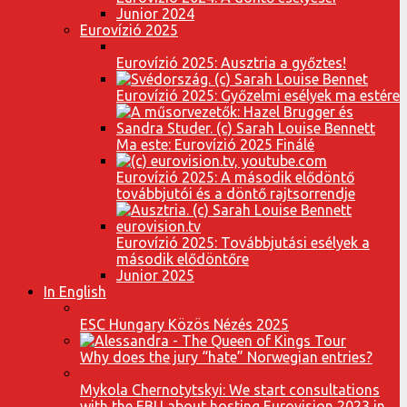
Junior 2024
Eurovízió 2025
Eurovízió 2025: Ausztria a győztes!
Eurovízió 2025: Győzelmi esélyek ma estére
Ma este: Eurovízió 2025 Finálé
Eurovízió 2025: A második elődöntő
továbbjutói és a döntő rajtsorrendje
Eurovízió 2025: Továbbjutási esélyek a
második elődöntőre
Junior 2025
In English
ESC Hungary Közös Nézés 2025
Why does the jury “hate” Norwegian entries?
Mykola Chernotytskyi: We start consultations
with the EBU about hosting Eurovision 2023 in