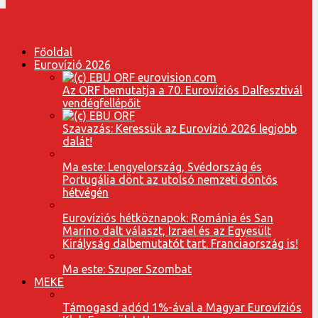
Főoldal
Eurovízió 2026
Az ORF bemutatja a 70. Eurovíziós Dalfesztivál
vendégfellépőit
Szavazás: Keressük az Eurovízió 2026 legjobb
dalát!
Ma este: Lengyelország, Svédország és
Portugália dönt az utolsó nemzeti döntős
hétvégén
Eurovíziós hétköznapok: Románia és San
Marino dalt választ, Izrael és az Egyesült
Királyság dalbemutatót tart. Franciaország is!
Ma este: Szuper Szombat
MEKE
Támogasd adód 1%-ával a Magyar Eurovíziós