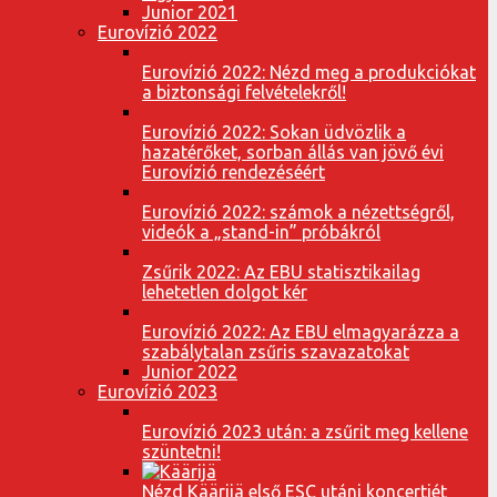
Junior 2021
Eurovízió 2022
Eurovízió 2022: Nézd meg a produkciókat
a biztonsági felvételekről!
Eurovízió 2022: Sokan üdvözlik a
hazatérőket, sorban állás van jövő évi
Eurovízió rendezéséért
Eurovízió 2022: számok a nézettségről,
videók a „stand-in” próbákról
Zsűrik 2022: Az EBU statisztikailag
lehetetlen dolgot kér
Eurovízió 2022: Az EBU elmagyarázza a
szabálytalan zsűris szavazatokat
Junior 2022
Eurovízió 2023
Eurovízió 2023 után: a zsűrit meg kellene
szüntetni!
Nézd Käärijä első ESC utáni koncertjét