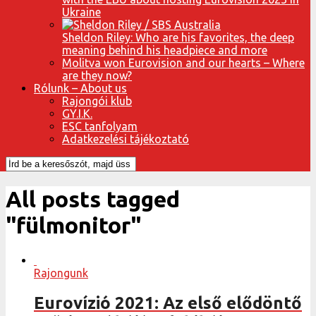
Ukraine
Sheldon Riley: Who are his favorites, the deep
meaning behind his headpiece and more
Molitva won Eurovision and our hearts – Where
are they now?
Rólunk – About us
Rajongói klub
GY.I.K.
ESC tanfolyam
Adatkezelési tájékoztató
All posts tagged
"fülmonitor"
Rajongunk
Eurovízió 2021: Az első elődöntő