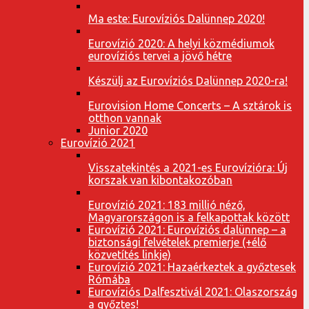
Ma este: Eurovíziós Dalünnep 2020!
Eurovízió 2020: A helyi közmédiumok
eurovíziós tervei a jövő hétre
Készülj az Eurovíziós Dalünnep 2020-ra!
Eurovision Home Concerts – A sztárok is
otthon vannak
Junior 2020
Eurovízió 2021
Visszatekintés a 2021-es Eurovízióra: Új
korszak van kibontakozóban
Eurovízió 2021: 183 millió néző,
Magyarországon is a felkapottak között
Eurovízió 2021: Eurovíziós dalünnep – a
biztonsági felvételek premierje (+élő
közvetítés linkje)
Eurovízió 2021: Hazaérkeztek a győztesek
Rómába
Eurovíziós Dalfesztivál 2021: Olaszország
a győztes!