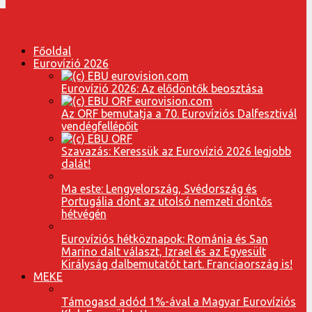
Főoldal
Eurovízió 2026
Eurovízió 2026: Az elődöntők beosztása
Az ORF bemutatja a 70. Eurovíziós Dalfesztivál
vendégfellépőit
Szavazás: Keressük az Eurovízió 2026 legjobb
dalát!
Ma este: Lengyelország, Svédország és
Portugália dönt az utolsó nemzeti döntős
hétvégén
Eurovíziós hétköznapok: Románia és San
Marino dalt választ, Izrael és az Egyesült
Királyság dalbemutatót tart. Franciaország is!
MEKE
Támogasd adód 1%-ával a Magyar Eurovíziós