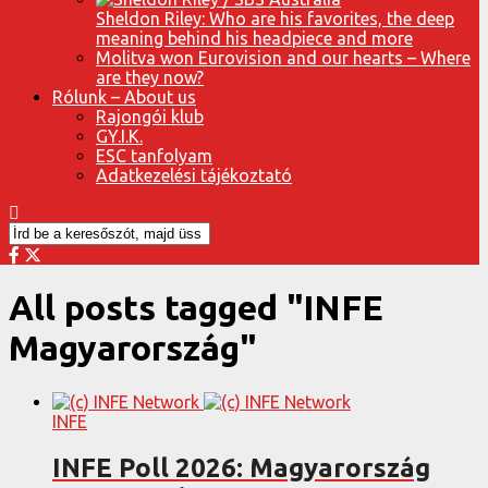
Sheldon Riley: Who are his favorites, the deep
meaning behind his headpiece and more
Molitva won Eurovision and our hearts – Where
are they now?
Rólunk – About us
Rajongói klub
GY.I.K.
ESC tanfolyam
Adatkezelési tájékoztató
All posts tagged "INFE
Magyarország"
INFE
INFE Poll 2026: Magyarország