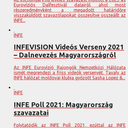
Eurovíziós Dalfesztivál dalairól, ahol most
részeredményként a megadott határidőre
visszaküldött szavazólapokat összesítve összeállt az
INFE...
INFE
INFEVISION Videós Verseny 2021
– Dalnevezés Magyarországról
Az INFE Eurovízió Rajongók Nemzetközi Hálózata
ismét megrendezi a friss videók versenyét. Tavaly az
INFE hálózat moldovai klubja győzött Sasha Lopez &...
INFE
INFE Poll 2021: Magyarország
szavazatai
Folytatódik az INFE Poll 2021, ezúttal az INFE