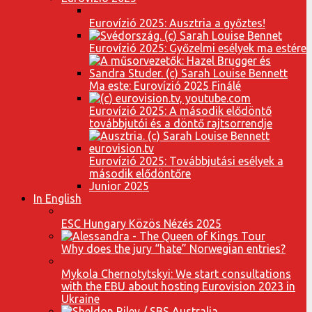
Eurovízió 2025: Ausztria a győztes!
Eurovízió 2025: Győzelmi esélyek ma estére
Ma este: Eurovízió 2025 Finálé
Eurovízió 2025: A második elődöntő
továbbjutói és a döntő rajtsorrendje
Eurovízió 2025: Továbbjutási esélyek a
második elődöntőre
Junior 2025
In English
ESC Hungary Közös Nézés 2025
Why does the jury “hate” Norwegian entries?
Mykola Chernotytskyi: We start consultations
with the EBU about hosting Eurovision 2023 in
Ukraine