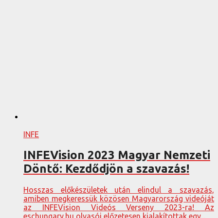
INFE
INFEVision 2023 Magyar Nemzeti
Döntő: Kezdődjön a szavazás!
Hosszas előkészületek után elindul a szavazás,
amiben megkeressük közösen Magyarország videóját
az INFEVision Videós Verseny 2023-ra! Az
eschungary.hu olvasói előzetesen kialakítottak egy...