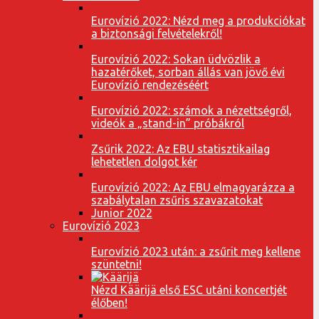
Eurovízió 2022: Nézd meg a produkciókat
a biztonsági felvételekről!
Eurovízió 2022: Sokan üdvözlik a
hazatérőket, sorban állás van jövő évi
Eurovízió rendezéséért
Eurovízió 2022: számok a nézettségről,
videók a „stand-in” próbákról
Zsűrik 2022: Az EBU statisztikailag
lehetetlen dolgot kér
Eurovízió 2022: Az EBU elmagyarázza a
szabálytalan zsűris szavazatokat
Junior 2022
Eurovízió 2023
Eurovízió 2023 után: a zsűrit meg kellene
szüntetni!
Nézd Käärijä első ESC utáni koncertjét
élőben!