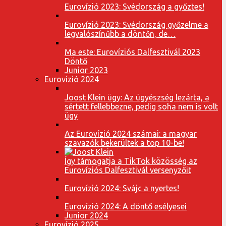
Eurovízió 2023: Svédország a győztes!
Eurovízió 2023: Svédország győzelme a
legvalószínűbb a döntőn, de…
Ma este: Eurovíziós Dalfesztivál 2023
Döntő
Junior 2023
Eurovízió 2024
Joost Klein ügy: Az ügyészség lezárta, a
sértett fellebbezne, pedig soha nem is volt
ügy
Az Eurovízió 2024 számai: a magyar
szavazók bekerültek a top 10-be!
Így támogatja a TikTok közösség az
Eurovíziós Dalfesztivál versenyzőit
Eurovízió 2024: Svájc a nyertes!
Eurovízió 2024: A döntő esélyesei
Junior 2024
Eurovízió 2025