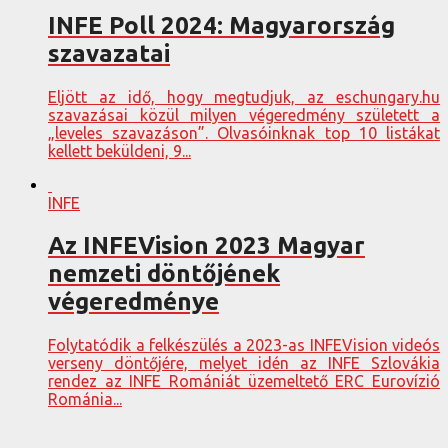
INFE Poll 2024: Magyarország
szavazatai
Eljött az idő, hogy megtudjuk, az eschungary.hu
szavazásai közül milyen végeredmény született a
„leveles szavazáson”. Olvasóinknak top 10 listákat
kellett beküldeni, 9...
INFE
Az INFEVision 2023 Magyar
nemzeti döntőjének
végeredménye
Folytatódik a felkészülés a 2023-as INFEVision videós
verseny döntőjére, melyet idén az INFE Szlovákia
rendez az INFE Romániát üzemeltető ERC Eurovízió
Románia...