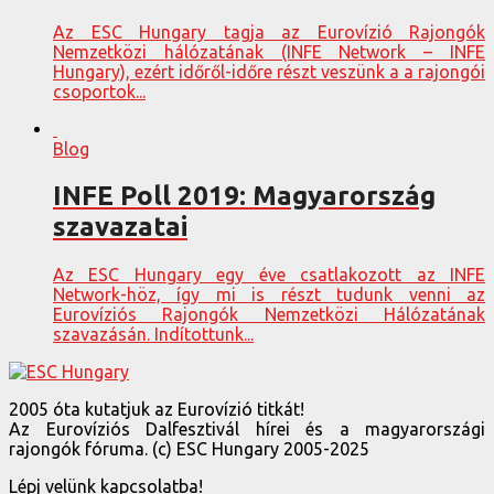
Az ESC Hungary tagja az Eurovízió Rajongók
Nemzetközi hálózatának (INFE Network – INFE
Hungary), ezért időről-időre részt veszünk a a rajongói
csoportok...
Blog
INFE Poll 2019: Magyarország
szavazatai
Az ESC Hungary egy éve csatlakozott az INFE
Network-höz, így mi is részt tudunk venni az
Eurovíziós Rajongók Nemzetközi Hálózatának
szavazásán. Indítottunk...
2005 óta kutatjuk az Eurovízió titkát!
Az Eurovíziós Dalfesztivál hírei és a magyarországi
rajongók fóruma. (c) ESC Hungary 2005-2025
Lépj velünk kapcsolatba!