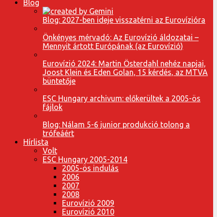
Blog
Blog: 2027-ben ideje visszatérni az Eurovízióra
Önkényes mérvadó: Az Eurovízió áldozatai –
Mennyit ártott Európának (az Eurovízió)
Eurovízió 2024: Martin Österdahl nehéz napjai,
Joost Klein és Eden Golan, 15 kérdés, az MTVA
büntetője
ESC Hungary archivum: előkerültek a 2005-ös
fájlok
Blog: Nálam 5-6 junior produkció tolong a
trófeáért
Hírlista
Volt
ESC Hungary 2005-2014
2005-ös indulás
2006
2007
2008
Eurovízió 2009
Eurovízió 2010