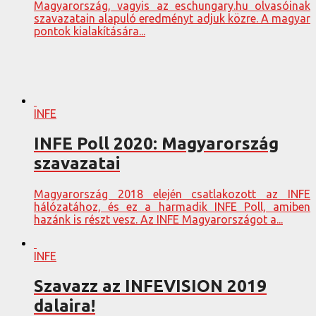
Magyarország, vagyis az eschungary.hu olvasóinak
szavazatain alapuló eredményt adjuk közre. A magyar
pontok kialakítására...
INFE
INFE Poll 2020: Magyarország
szavazatai
Magyarország 2018 elején csatlakozott az INFE
hálózatához, és ez a harmadik INFE Poll, amiben
hazánk is részt vesz. Az INFE Magyarországot a...
INFE
Szavazz az INFEVISION 2019
dalaira!