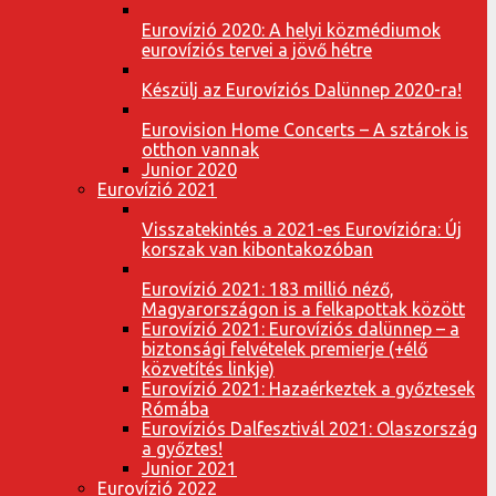
Eurovízió 2020: A helyi közmédiumok
eurovíziós tervei a jövő hétre
Készülj az Eurovíziós Dalünnep 2020-ra!
Eurovision Home Concerts – A sztárok is
otthon vannak
Junior 2020
Eurovízió 2021
Visszatekintés a 2021-es Eurovízióra: Új
korszak van kibontakozóban
Eurovízió 2021: 183 millió néző,
Magyarországon is a felkapottak között
Eurovízió 2021: Eurovíziós dalünnep – a
biztonsági felvételek premierje (+élő
közvetítés linkje)
Eurovízió 2021: Hazaérkeztek a győztesek
Rómába
Eurovíziós Dalfesztivál 2021: Olaszország
a győztes!
Junior 2021
Eurovízió 2022