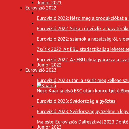
Junior 2021
Eurovízió 2022
Eurovízió 2022: Nézd meg a produkciókat a b
Eurovízió 2022: Sokan üdvözlik a hazatérőket
Eurovízió 2022: számok a nézettségről, vide
Zsűrik 2022: Az EBU statisztikailag lehetetle
Eurovízió 2022: Az EBU elmagyarázza a szab
Junior 2022
Eurovízió 2023
Eurovízió 2023 után: a zsűrit meg kellene szü
Nézd Käärijä első ESC utáni koncertjét élőbe
Eurovízió 2023: Svédország a győztes!
Eurovízió 2023: Svédország győzelme a leg
Ma este: Eurovíziós Dalfesztivál 2023 Döntő
Junior 2023