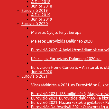
A Dal 2018
Junior 2018
Eurovízió 2019
A Dal 2019
Junior 2019
Eurovízió 2020
Ma este: Gyújts fényt Európa!
Ma este: Eurovíziós Dalünnep 2020!
Eurovízió 2020: A helyi közmédiumok eurovíz
Készülj az Eurovíziós Dalünnep 2020-ra!
Eurovision Home Concerts – A sztárok is o
Junior 2020
Eurovízió 2021
Visszatekintés a 2021-es Eurovízióra: Új k
Eurovízió 2021: 183 millió néző, Magyarorsz
Eurovízió 2021: Eurovíziós dalünnep – a bizto
Eurovízió 2021: Hazaérkeztek a győztesek 
Eurovíziós Dalfesztivál 2021: Olaszország a