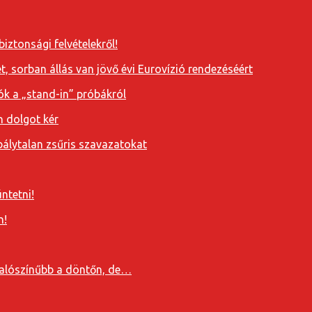
iztonsági felvételekről!
, sorban állás van jövő évi Eurovízió rendezéséért
ók a „stand-in” próbákról
n dolgot kér
álytalan zsűris szavazatokat
ntetni!
n!
valószínűbb a döntőn, de…