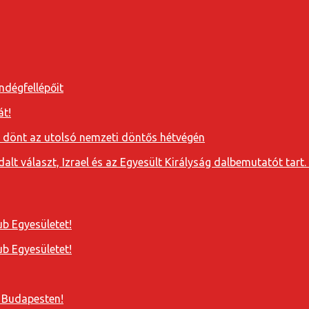
ndégfellépőit
át!
a dönt az utolsó nemzeti döntős hétvégén
t választ, Izrael és az Egyesült Királyság dalbemutatót tart. 
b Egyesületet!
b Egyesületet!
 Budapesten!