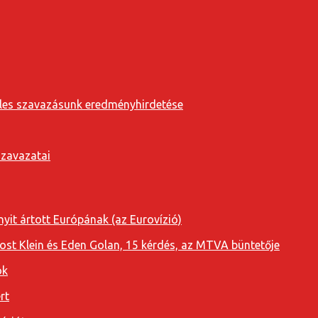
eveles szavazásunk eredményhirdetése
szavazatai
yit ártott Európának (az Eurovízió)
oost Klein és Eden Golan, 15 kérdés, az MTVA büntetője
ok
rt