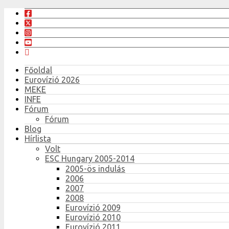
Főoldal
Eurovízió 2026
MEKE
INFE
Fórum
Fórum
Blog
Hírlista
Volt
ESC Hungary 2005-2014
2005-ös indulás
2006
2007
2008
Eurovízió 2009
Eurovízió 2010
Eurovízió 2011