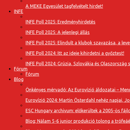
A MEKE Egyesület tagfelvételt hirdet!
INFE
INFE Poll 2025: Eredményhirdetés
INFE Poll 2025: A jelenlegi állás
INFE Poll 2025: Elindult a klubok szavazása, a l
INFE Poll 2024: Itt az ideje kihirdetni a győztest!
INFE Poll 2024: Grúzia, Szlovákia és Olaszország 
Fórum
Fórum
Blog
Önkényes mérvadó: Az Eurovízió áldozatai – Menn
Eurovízió 2024: Martin Österdahl nehéz napjai, J
ESC Hungary archivum: előkerültek a 2005-ös fájl
Blog: Nálam 5-6 junior produkció tolong a trófeáé