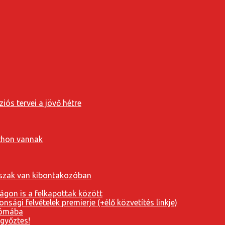
iós tervei a jövő hétre
tthon vannak
orszak van kibontakozóban
ágon is a felkapottak között
nsági felvételek premierje (+élő közvetítés linkje)
Rómába
 győztes!