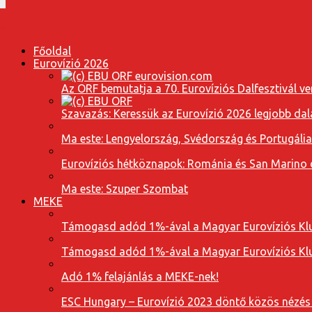
Főoldal
Eurovízió 2026
Az ORF bemutatja a 70. Eurovíziós Dalfesztivál ve
Szavazás: Keressük az Eurovízió 2026 legjobb dal
Ma este: Lengyelország, Svédország és Portugáli
Eurovíziós hétköznapok: Románia és San Marino dal
Ma este: Szuper Szombat
MEKE
Támogasd adód 1%-ával a Magyar Eurovíziós Klu
Támogasd adód 1%-ával a Magyar Eurovíziós Klu
Adó 1% felajánlás a MEKE-nek!
ESC Hungary – Eurovízió 2023 döntő közös nézés