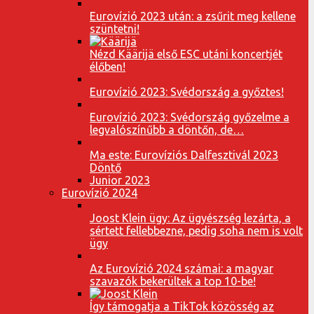
Eurovízió 2023 után: a zsűrit meg kellene
szüntetni!
Nézd Käärijä első ESC utáni koncertjét
élőben!
Eurovízió 2023: Svédország a győztes!
Eurovízió 2023: Svédország győzelme a
legvalószínűbb a döntőn, de…
Ma este: Eurovíziós Dalfesztivál 2023
Döntő
Junior 2023
Eurovízió 2024
Joost Klein ügy: Az ügyészség lezárta, a
sértett fellebbezne, pedig soha nem is volt
ügy
Az Eurovízió 2024 számai: a magyar
szavazók bekerültek a top 10-be!
Így támogatja a TikTok közösség az