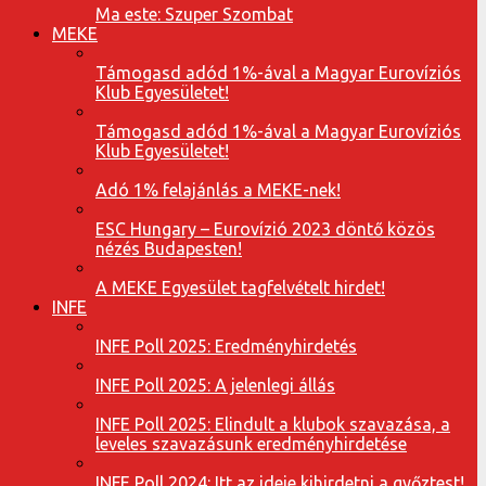
Ma este: Szuper Szombat
MEKE
Támogasd adód 1%-ával a Magyar Eurovíziós
Klub Egyesületet!
Támogasd adód 1%-ával a Magyar Eurovíziós
Klub Egyesületet!
Adó 1% felajánlás a MEKE-nek!
ESC Hungary – Eurovízió 2023 döntő közös
nézés Budapesten!
A MEKE Egyesület tagfelvételt hirdet!
INFE
INFE Poll 2025: Eredményhirdetés
INFE Poll 2025: A jelenlegi állás
INFE Poll 2025: Elindult a klubok szavazása, a
leveles szavazásunk eredményhirdetése
INFE Poll 2024: Itt az ideje kihirdetni a győztest!