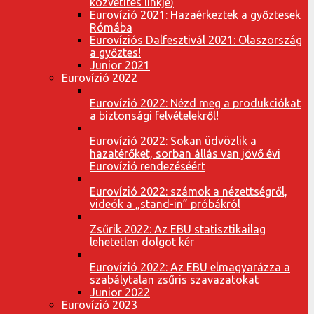
közvetítés linkje)
Eurovízió 2021: Hazaérkeztek a győztesek
Rómába
Eurovíziós Dalfesztivál 2021: Olaszország
a győztes!
Junior 2021
Eurovízió 2022
Eurovízió 2022: Nézd meg a produkciókat
a biztonsági felvételekről!
Eurovízió 2022: Sokan üdvözlik a
hazatérőket, sorban állás van jövő évi
Eurovízió rendezéséért
Eurovízió 2022: számok a nézettségről,
videók a „stand-in” próbákról
Zsűrik 2022: Az EBU statisztikailag
lehetetlen dolgot kér
Eurovízió 2022: Az EBU elmagyarázza a
szabálytalan zsűris szavazatokat
Junior 2022
Eurovízió 2023