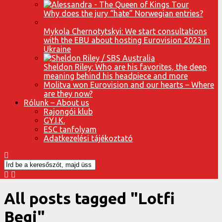
Why does the jury “hate” Norwegian entries?
Mykola Chernotytskyi: We start consultations
with the EBU about hosting Eurovision 2023 in
Ukraine
Sheldon Riley: Who are his favorites, the deep
meaning behind his headpiece and more
Molitva won Eurovision and our hearts – Where
are they now?
Rólunk – About us
Rajongói klub
GY.I.K.
ESC tanfolyam
Adatkezelési tájékoztató
All posts tagged "Lotfi
Begi"