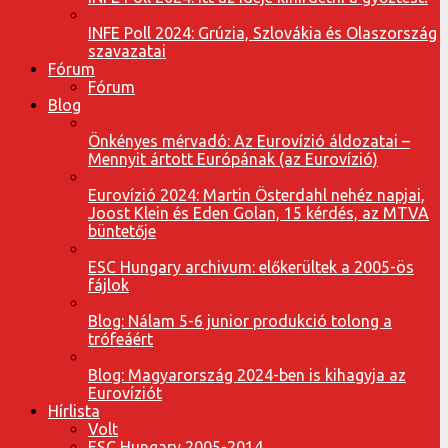
INFE Poll 2024: Grúzia, Szlovákia és Olaszország
szavazatai
Fórum
Fórum
Blog
Önkényes mérvadó: Az Eurovízió áldozatai –
Mennyit ártott Európának (az Eurovízió)
Eurovízió 2024: Martin Österdahl nehéz napjai,
Joost Klein és Eden Golan, 15 kérdés, az MTVA
büntetője
ESC Hungary archivum: előkerültek a 2005-ös
fájlok
Blog: Nálam 5-6 junior produkció tolong a
trófeáért
Blog: Magyarország 2024-ben is kihagyja az
Eurovíziót
Hírlista
Volt
ESC Hungary 2005-2014