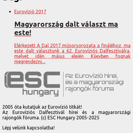
Eurovízió 2017
Magyarország dalt választ ma
este!
Elérkezett A Dal 2017 műsorsorozata a fináléhoz, ma
este dalt választunk a 62. Eurovíziós Dalfesztiválra,
melyet idén május elején Kijevben fognak
megrendezni....
2005 óta kutatjuk az Eurovízió titkát!
Az Eurovíziós Dalfesztivál hírei és a magyarországi
rajongók fóruma. (c) ESC Hungary 2005-2025
Lépj velünk kapcsolatba!