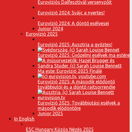
Eurovíziós Dalfesztivál versenyzőit
Eurovízió 2024: Svájc a nyertes!
Eurovízió 2024: A döntő esélyesei
Junior 2024
Eurovízió 2025
Eurovízió 2025: Ausztria a győztes!
Eurovízió 2025: Győzelmi esélyek ma estére
Ma este: Eurovízió 2025 Finálé
Eurovízió 2025: A második elődöntő
továbbjutói és a döntő rajtsorrendje
Eurovízió 2025: Továbbjutási esélyek a
második elődöntőre
Junior 2025
In English
ESC Hungary Közös Nézés 2025