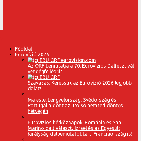
Főoldal
Eurovízió 2026
Az ORF bemutatja a 70. Eurovíziós Dalfesztivál
vendégfellépőit
Szavazás: Keressük az Eurovízió 2026 legjobb
dalát!
Ma este: Lengyelország, Svédország és
Portugália dönt az utolsó nemzeti döntős
hétvégén
Eurovíziós hétköznapok: Románia és San
Marino dalt választ, Izrael és az Egyesült
Királyság dalbemutatót tart. Franciaország is!