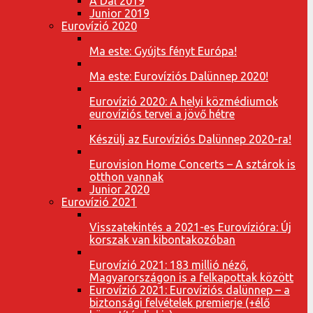
A Dal 2019
Junior 2019
Eurovízió 2020
Ma este: Gyújts fényt Európa!
Ma este: Eurovíziós Dalünnep 2020!
Eurovízió 2020: A helyi közmédiumok
eurovíziós tervei a jövő hétre
Készülj az Eurovíziós Dalünnep 2020-ra!
Eurovision Home Concerts – A sztárok is
otthon vannak
Junior 2020
Eurovízió 2021
Visszatekintés a 2021-es Eurovízióra: Új
korszak van kibontakozóban
Eurovízió 2021: 183 millió néző,
Magyarországon is a felkapottak között
Eurovízió 2021: Eurovíziós dalünnep – a
biztonsági felvételek premierje (+élő