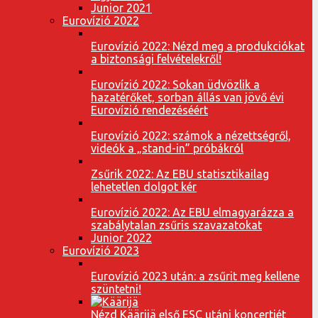
Junior 2021
Eurovízió 2022
Eurovízió 2022: Nézd meg a produkciókat
a biztonsági felvételekről!
Eurovízió 2022: Sokan üdvözlik a
hazatérőket, sorban állás van jövő évi
Eurovízió rendezéséért
Eurovízió 2022: számok a nézettségről,
videók a „stand-in” próbákról
Zsűrik 2022: Az EBU statisztikailag
lehetetlen dolgot kér
Eurovízió 2022: Az EBU elmagyarázza a
szabálytalan zsűris szavazatokat
Junior 2022
Eurovízió 2023
Eurovízió 2023 után: a zsűrit meg kellene
szüntetni!
Nézd Käärijä első ESC utáni koncertjét