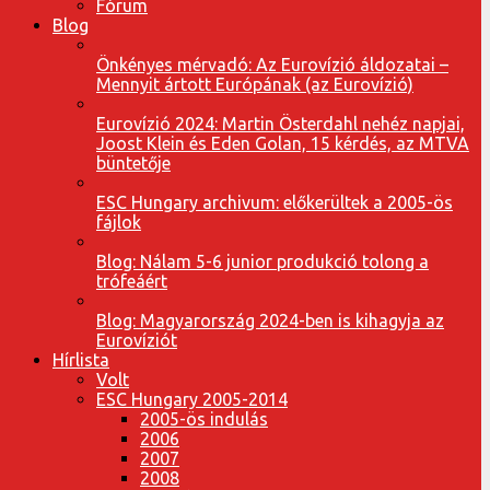
Fórum
Blog
Önkényes mérvadó: Az Eurovízió áldozatai –
Mennyit ártott Európának (az Eurovízió)
Eurovízió 2024: Martin Österdahl nehéz napjai,
Joost Klein és Eden Golan, 15 kérdés, az MTVA
büntetője
ESC Hungary archivum: előkerültek a 2005-ös
fájlok
Blog: Nálam 5-6 junior produkció tolong a
trófeáért
Blog: Magyarország 2024-ben is kihagyja az
Eurovíziót
Hírlista
Volt
ESC Hungary 2005-2014
2005-ös indulás
2006
2007
2008