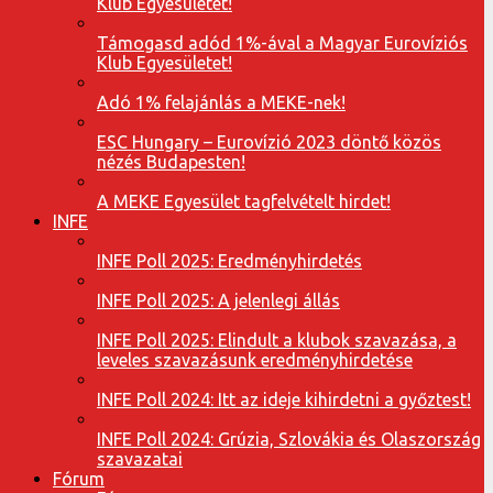
Klub Egyesületet!
Támogasd adód 1%-ával a Magyar Eurovíziós
Klub Egyesületet!
Adó 1% felajánlás a MEKE-nek!
ESC Hungary – Eurovízió 2023 döntő közös
nézés Budapesten!
A MEKE Egyesület tagfelvételt hirdet!
INFE
INFE Poll 2025: Eredményhirdetés
INFE Poll 2025: A jelenlegi állás
INFE Poll 2025: Elindult a klubok szavazása, a
leveles szavazásunk eredményhirdetése
INFE Poll 2024: Itt az ideje kihirdetni a győztest!
INFE Poll 2024: Grúzia, Szlovákia és Olaszország
szavazatai
Fórum