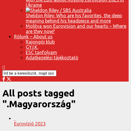
Ukraine
Sheldon Riley: Who are his favorites, the deep
meaning behind his headpiece and more
Molitva won Eurovision and our hearts – Where
are they now?
Rólunk – About us
Rajongói klub
GY.I.K.
ESC tanfolyam
Adatkezelési tájékoztató
All posts tagged
".Magyarország"
Eurovízió 2023