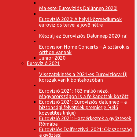
Ma este: Eurovíziós Dalünnep 2020!
Eurovízió 2020: A helyi közmédiumok
eurovíziós tervei a jövő hétre
Készülj az Eurovíziós Dalünnep 2020-ra!
Eurovision Home Concerts – A sztárok is
otthon vannak
Junior 2020
Eurovízió 2021
Visszatekintés a 2021-es Eurovízióra: Új
korszak van kibontakozóban
Eurovízió 2021: 183 millió néző,
Magyarországon is a felkapottak között
Eurovízió 2021: Eurovíziós dalünnep – a
biztonsági felvételek premierje (+élő
közvetítés linkje)
Eurovízió 2021: Hazaérkeztek a győztesek
Rómába
Eurovíziós Dalfesztivál 2021: Olaszország
a győztes!