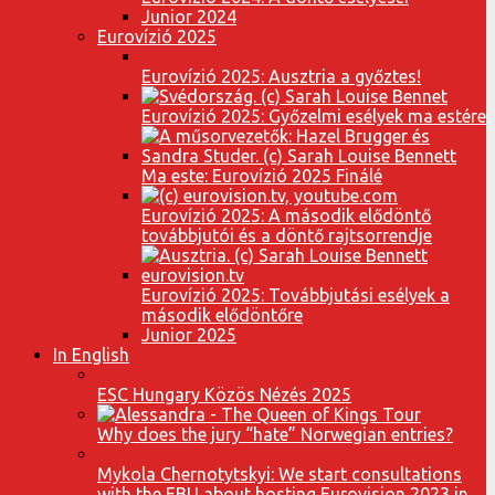
Junior 2024
Eurovízió 2025
Eurovízió 2025: Ausztria a győztes!
Eurovízió 2025: Győzelmi esélyek ma estére
Ma este: Eurovízió 2025 Finálé
Eurovízió 2025: A második elődöntő
továbbjutói és a döntő rajtsorrendje
Eurovízió 2025: Továbbjutási esélyek a
második elődöntőre
Junior 2025
In English
ESC Hungary Közös Nézés 2025
Why does the jury “hate” Norwegian entries?
Mykola Chernotytskyi: We start consultations
with the EBU about hosting Eurovision 2023 in