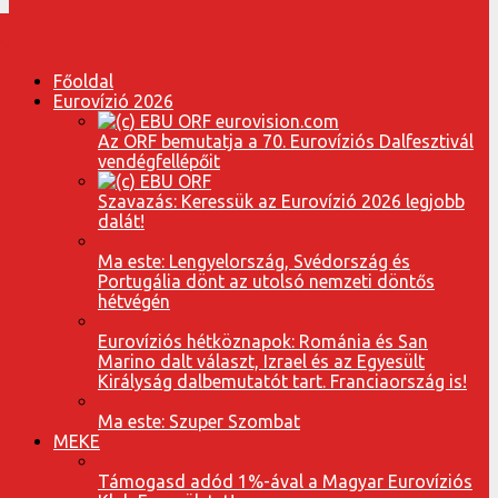
Főoldal
Eurovízió 2026
Az ORF bemutatja a 70. Eurovíziós Dalfesztivál
vendégfellépőit
Szavazás: Keressük az Eurovízió 2026 legjobb
dalát!
Ma este: Lengyelország, Svédország és
Portugália dönt az utolsó nemzeti döntős
hétvégén
Eurovíziós hétköznapok: Románia és San
Marino dalt választ, Izrael és az Egyesült
Királyság dalbemutatót tart. Franciaország is!
Ma este: Szuper Szombat
MEKE
Támogasd adód 1%-ával a Magyar Eurovíziós