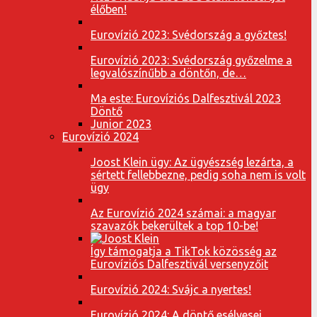
élőben!
Eurovízió 2023: Svédország a győztes!
Eurovízió 2023: Svédország győzelme a
legvalószínűbb a döntőn, de…
Ma este: Eurovíziós Dalfesztivál 2023
Döntő
Junior 2023
Eurovízió 2024
Joost Klein ügy: Az ügyészség lezárta, a
sértett fellebbezne, pedig soha nem is volt
ügy
Az Eurovízió 2024 számai: a magyar
szavazók bekerültek a top 10-be!
Így támogatja a TikTok közösség az
Eurovíziós Dalfesztivál versenyzőit
Eurovízió 2024: Svájc a nyertes!
Eurovízió 2024: A döntő esélyesei