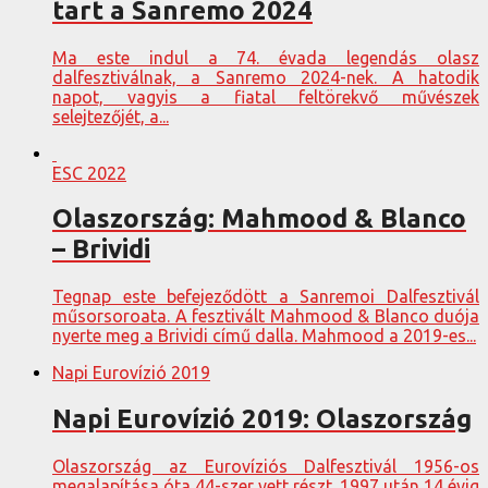
tart a Sanremo 2024
Ma este indul a 74. évada legendás olasz
dalfesztiválnak, a Sanremo 2024-nek. A hatodik
napot, vagyis a fiatal feltörekvő művészek
selejtezőjét, a...
ESC 2022
Olaszország: Mahmood & Blanco
– Brividi
Tegnap este befejeződött a Sanremoi Dalfesztivál
műsorsoroata. A fesztivált Mahmood & Blanco duója
nyerte meg a Brividi című dalla. Mahmood a 2019-es...
Napi Eurovízió 2019
Napi Eurovízió 2019: Olaszország
Olaszország az Eurovíziós Dalfesztivál 1956-os
megalapítása óta 44-szer vett részt. 1997 után 14 évig