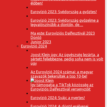
élőben!
Eurovízió 2023: Svédország a győztes!
Eurovízió 2023: Svédország győzelme a
legvalószínűbb a döntőn, de…
Ma este: Eurovíziós Dalfesztivál 2023
Döntő
Junior 2023
Eurovízió 2024
Joost Klein ügy: Az ügyészség lezárta, a
sértett fellebbezne, pedig soha nem is volt
ügy
Az Eurovízió 2024 számai: a magyar
szavazók bekerültek a top 10-be!
Így támogatja a TikTok közösség az
Eurovíziós Dalfesztivál versenyzőit
Eurovízió 2024: Svájc a nyertes!
Eurovízió 2024: A döntő esélyesei