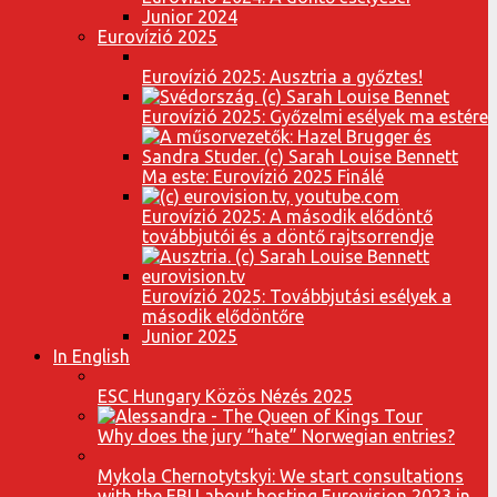
Junior 2024
Eurovízió 2025
Eurovízió 2025: Ausztria a győztes!
Eurovízió 2025: Győzelmi esélyek ma estére
Ma este: Eurovízió 2025 Finálé
Eurovízió 2025: A második elődöntő
továbbjutói és a döntő rajtsorrendje
Eurovízió 2025: Továbbjutási esélyek a
második elődöntőre
Junior 2025
In English
ESC Hungary Közös Nézés 2025
Why does the jury “hate” Norwegian entries?
Mykola Chernotytskyi: We start consultations
with the EBU about hosting Eurovision 2023 in