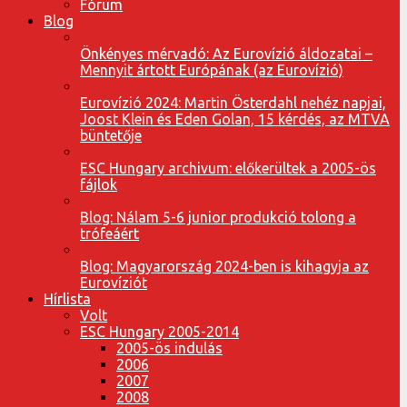
Fórum
Blog
Önkényes mérvadó: Az Eurovízió áldozatai –
Mennyit ártott Európának (az Eurovízió)
Eurovízió 2024: Martin Österdahl nehéz napjai,
Joost Klein és Eden Golan, 15 kérdés, az MTVA
büntetője
ESC Hungary archivum: előkerültek a 2005-ös
fájlok
Blog: Nálam 5-6 junior produkció tolong a
trófeáért
Blog: Magyarország 2024-ben is kihagyja az
Eurovíziót
Hírlista
Volt
ESC Hungary 2005-2014
2005-ös indulás
2006
2007
2008