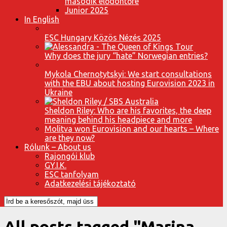
második elődöntőre
Junior 2025
In English
ESC Hungary Közös Nézés 2025
Why does the jury “hate” Norwegian entries?
Mykola Chernotytskyi: We start consultations
with the EBU about hosting Eurovision 2023 in
Ukraine
Sheldon Riley: Who are his favorites, the deep
meaning behind his headpiece and more
Molitva won Eurovision and our hearts – Where
are they now?
Rólunk – About us
Rajongói klub
GY.I.K.
ESC tanfolyam
Adatkezelési tájékoztató
All posts tagged "Marina