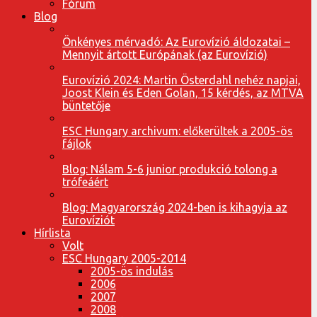
Fórum
Blog
Önkényes mérvadó: Az Eurovízió áldozatai –
Mennyit ártott Európának (az Eurovízió)
Eurovízió 2024: Martin Österdahl nehéz napjai,
Joost Klein és Eden Golan, 15 kérdés, az MTVA
büntetője
ESC Hungary archivum: előkerültek a 2005-ös
fájlok
Blog: Nálam 5-6 junior produkció tolong a
trófeáért
Blog: Magyarország 2024-ben is kihagyja az
Eurovíziót
Hírlista
Volt
ESC Hungary 2005-2014
2005-ös indulás
2006
2007
2008