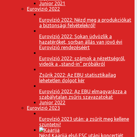
Junior 2021
Eurovízió 2022
Eurovízió 2022: Nézd meg a produkciókat
a biztonsági felvételekről!
Eurovízió 2022: Sokan üdvözlik a
hazatérőket, sorban állás van jövő évi
Eurovízió rendezéséért
Eurovízió 2022: számok a nézettségről,
videók a „stand-in” próbákról
Zsűrik 2022: Az EBU statisztikailag
lehetetlen dolgot kér
Eurovízió 2022: Az EBU elmagyarázza a
szabálytalan zsűris szavazatokat
Junior 2022
Eurovízió 2023
Eurovízió 2023 után: a zsűrit meg kellene
szüntetni!
Nézd Käärijä első ESC utáni koncertjét