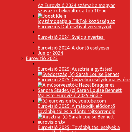
Az Eurovízió 2024 számai: a magyar
szavazók bekerültek a top 10-be!
Így támogatja a TikTok közösség az
Eurovíziós Dalfesztivál versenyzőit
Eurovízió 2024: Svájc a nyertes!
Eurovízió 2024: A döntő esélyesei
Junior 2024
Eurovízió 2025
Eurovízió 2025: Ausztria a győztes!
Eurovízió 2025: Győzelmi esélyek ma estére
Ma este: Eurovízió 2025 Finálé
Eurovízió 2025: A második elődöntő
továbbjutói és a döntő rajtsorrendje
Eurovízió 2025: Továbbjutási esélyek a