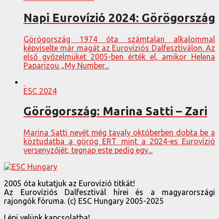
Napi Eurovízió 2024: Görögország
Görögország 1974 óta számtalan alkalommal
képviselte már magát az Eurovíziós Dalfesztiválon. Az
első győzelmüket 2005-ben érték el, amikor Helena
Paparizou „My Number...
ESC 2024
Görögország: Marina Satti – Zari
Marina Satti nevét még tavaly októberben dobta be a
köztudatba a görög ERT mint a 2024-es Eurovízió
versenyzőjét, tegnap este pedig egy...
2005 óta kutatjuk az Eurovízió titkát!
Az Eurovíziós Dalfesztivál hírei és a magyarországi
rajongók fóruma. (c) ESC Hungary 2005-2025
Lépj velünk kapcsolatba!