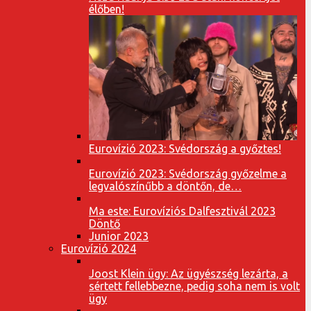
élőben!
Eurovízió 2023: Svédország a győztes!
Eurovízió 2023: Svédország győzelme a
legvalószínűbb a döntőn, de…
Ma este: Eurovíziós Dalfesztivál 2023
Döntő
Junior 2023
Eurovízió 2024
Joost Klein ügy: Az ügyészség lezárta, a
sértett fellebbezne, pedig soha nem is volt
ügy