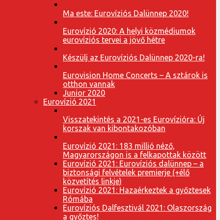
Ma este: Eurovíziós Dalünnep 2020!
Eurovízió 2020: A helyi közmédiumok
eurovíziós tervei a jövő hétre
Készülj az Eurovíziós Dalünnep 2020-ra!
Eurovision Home Concerts – A sztárok is
otthon vannak
Junior 2020
Eurovízió 2021
Visszatekintés a 2021-es Eurovízióra: Új
korszak van kibontakozóban
Eurovízió 2021: 183 millió néző,
Magyarországon is a felkapottak között
Eurovízió 2021: Eurovíziós dalünnep – a
biztonsági felvételek premierje (+élő
közvetítés linkje)
Eurovízió 2021: Hazaérkeztek a győztesek
Rómába
Eurovíziós Dalfesztivál 2021: Olaszország
a győztes!