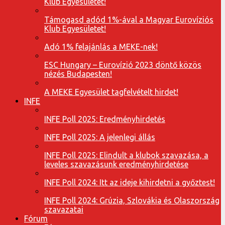
Klub Egyesületet!
Támogasd adód 1%-ával a Magyar Eurovíziós
Klub Egyesületet!
Adó 1% felajánlás a MEKE-nek!
ESC Hungary – Eurovízió 2023 döntő közös
nézés Budapesten!
A MEKE Egyesület tagfelvételt hirdet!
INFE
INFE Poll 2025: Eredményhirdetés
INFE Poll 2025: A jelenlegi állás
INFE Poll 2025: Elindult a klubok szavazása, a
leveles szavazásunk eredményhirdetése
INFE Poll 2024: Itt az ideje kihirdetni a győztest!
INFE Poll 2024: Grúzia, Szlovákia és Olaszország
szavazatai
Fórum