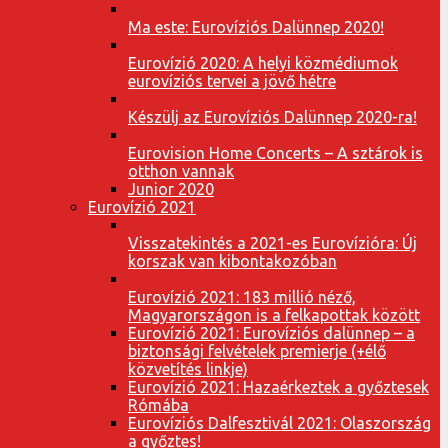
Ma este: Eurovíziós Dalünnep 2020!
Eurovízió 2020: A helyi közmédiumok
eurovíziós tervei a jövő hétre
Készülj az Eurovíziós Dalünnep 2020-ra!
Eurovision Home Concerts – A sztárok is
otthon vannak
Junior 2020
Eurovízió 2021
Visszatekintés a 2021-es Eurovízióra: Új
korszak van kibontakozóban
Eurovízió 2021: 183 millió néző,
Magyarországon is a felkapottak között
Eurovízió 2021: Eurovíziós dalünnep – a
biztonsági felvételek premierje (+élő
közvetítés linkje)
Eurovízió 2021: Hazaérkeztek a győztesek
Rómába
Eurovíziós Dalfesztivál 2021: Olaszország
a győztes!