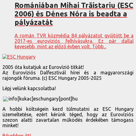
Romániában Mihai Trăistariu (ESC
2006) és Dénes Nóra is beadta a
pályázatát
A román TVR közmédia 84 pályázatot gyűjtött be a
2017-es eurovíziós felhívásukra. Ez pár dallal
kevesebb, mint az előző évben volt. Több...
2005 óta kutatjuk az Eurovízió titkát!
Az Eurovíziós Dalfesztivál hírei és a magyarországi
rajongók fóruma. (c) ESC Hungary 2005-2025
Lépj velünk kapcsolatba!
info[kukac]eschungary[pont]hu
A hobbi költségein kezd túlmutatni az ESC Hungary
üzemeltetése, ezért kérünk téged, hogy az Eurovíziós
szezon alatti zavartalan működés érdekében támogass
minket!
Bővebben itt!