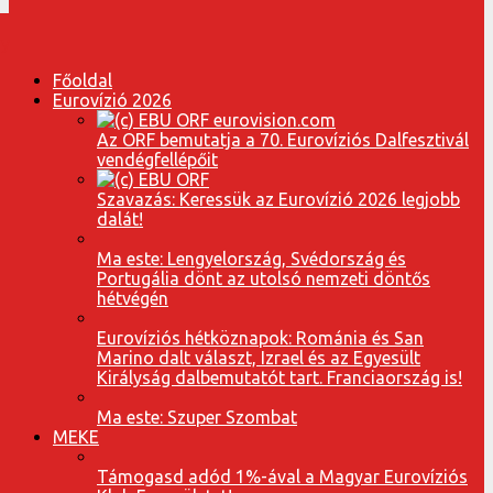
Főoldal
Eurovízió 2026
Az ORF bemutatja a 70. Eurovíziós Dalfesztivál
vendégfellépőit
Szavazás: Keressük az Eurovízió 2026 legjobb
dalát!
Ma este: Lengyelország, Svédország és
Portugália dönt az utolsó nemzeti döntős
hétvégén
Eurovíziós hétköznapok: Románia és San
Marino dalt választ, Izrael és az Egyesült
Királyság dalbemutatót tart. Franciaország is!
Ma este: Szuper Szombat
MEKE
Támogasd adód 1%-ával a Magyar Eurovíziós