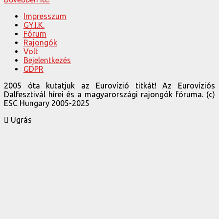
Impresszum
GY.I.K.
Fórum
Rajongók
Volt
Bejelentkezés
GDPR
2005 óta kutatjuk az Eurovízió titkát! Az Eurovíziós
Dalfesztivál hírei és a magyarországi rajongók fóruma. (c)
ESC Hungary 2005-2025
Ugrás