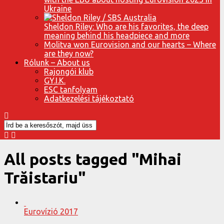
Ukraine
Sheldon Riley: Who are his favorites, the deep
meaning behind his headpiece and more
Molitva won Eurovision and our hearts – Where
are they now?
Rólunk – About us
Rajongói klub
GY.I.K.
ESC tanfolyam
Adatkezelési tájékoztató
All posts tagged "Mihai
Trăistariu"
Eurovízió 2017