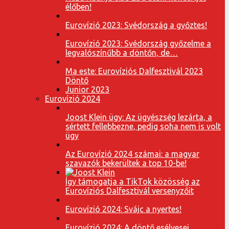
élőben!
Eurovízió 2023: Svédország a győztes!
Eurovízió 2023: Svédország győzelme a
legvalószínűbb a döntőn, de…
Ma este: Eurovíziós Dalfesztivál 2023
Döntő
Junior 2023
Eurovízió 2024
Joost Klein ügy: Az ügyészség lezárta, a
sértett fellebbezne, pedig soha nem is volt
ügy
Az Eurovízió 2024 számai: a magyar
szavazók bekerültek a top 10-be!
Így támogatja a TikTok közösség az
Eurovíziós Dalfesztivál versenyzőit
Eurovízió 2024: Svájc a nyertes!
Eurovízió 2024: A döntő esélyesei