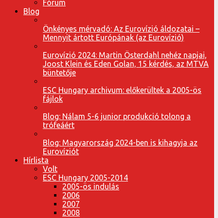
Fórum
Blog
Önkényes mérvadó: Az Eurovízió áldozatai –
Mennyit ártott Európának (az Eurovízió)
Eurovízió 2024: Martin Österdahl nehéz napjai,
Joost Klein és Eden Golan, 15 kérdés, az MTVA
büntetője
ESC Hungary archivum: előkerültek a 2005-ös
fájlok
Blog: Nálam 5-6 junior produkció tolong a
trófeáért
Blog: Magyarország 2024-ben is kihagyja az
Eurovíziót
Hírlista
Volt
ESC Hungary 2005-2014
2005-ös indulás
2006
2007
2008