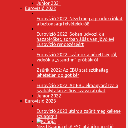
Junior 2021
Eurovízió 2022
Eurovízió 2022: Nézd meg a produkciókat
a biztonsági felvételekről!
Eurovízió 2022: Sokan üdvözlik a
hazatérőket, sorban állás van jövő évi
Eurovízió rendezéséért
Eurovízió 2022: számok a nézettségről,
videók a „stand-in” próbákról
Zsűrik 2022: Az EBU statisztikailag
lehetetlen dolgot kér
Eurovízió 2022: Az EBU elmagyarázza a
szabálytalan zsűris szavazatokat
Junior 2022
Eurovízió 2023
Eurovízió 2023 után: a zsűrit meg kellene
szüntetni!
Nézd Käärijä első ESC utáni koncertjét