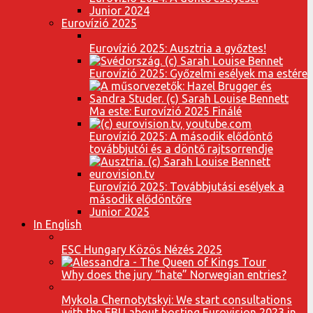
Junior 2024
Eurovízió 2025
Eurovízió 2025: Ausztria a győztes!
Eurovízió 2025: Győzelmi esélyek ma estére
Ma este: Eurovízió 2025 Finálé
Eurovízió 2025: A második elődöntő
továbbjutói és a döntő rajtsorrendje
Eurovízió 2025: Továbbjutási esélyek a
második elődöntőre
Junior 2025
In English
ESC Hungary Közös Nézés 2025
Why does the jury “hate” Norwegian entries?
Mykola Chernotytskyi: We start consultations
with the EBU about hosting Eurovision 2023 in