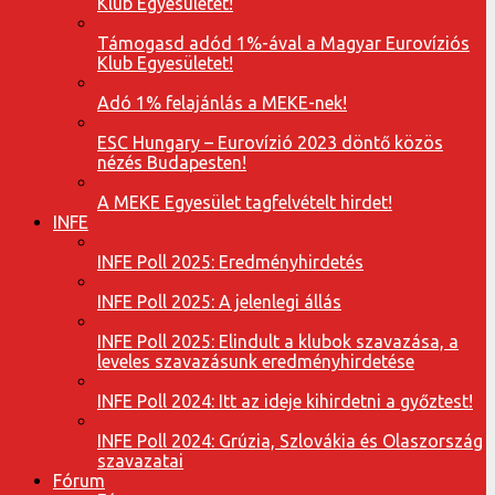
Klub Egyesületet!
Támogasd adód 1%-ával a Magyar Eurovíziós
Klub Egyesületet!
Adó 1% felajánlás a MEKE-nek!
ESC Hungary – Eurovízió 2023 döntő közös
nézés Budapesten!
A MEKE Egyesület tagfelvételt hirdet!
INFE
INFE Poll 2025: Eredményhirdetés
INFE Poll 2025: A jelenlegi állás
INFE Poll 2025: Elindult a klubok szavazása, a
leveles szavazásunk eredményhirdetése
INFE Poll 2024: Itt az ideje kihirdetni a győztest!
INFE Poll 2024: Grúzia, Szlovákia és Olaszország
szavazatai
Fórum