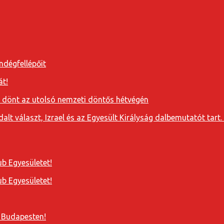
ndégfellépőit
át!
a dönt az utolsó nemzeti döntős hétvégén
t választ, Izrael és az Egyesült Királyság dalbemutatót tart. 
b Egyesületet!
b Egyesületet!
 Budapesten!