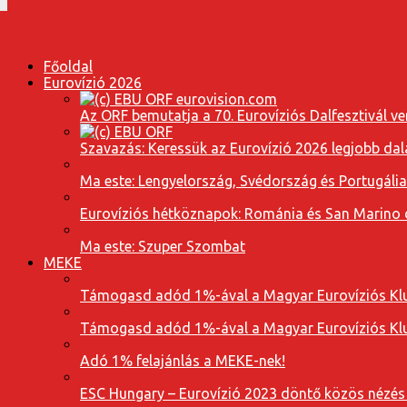
Főoldal
Eurovízió 2026
Az ORF bemutatja a 70. Eurovíziós Dalfesztivál ve
Szavazás: Keressük az Eurovízió 2026 legjobb dal
Ma este: Lengyelország, Svédország és Portugáli
Eurovíziós hétköznapok: Románia és San Marino dal
Ma este: Szuper Szombat
MEKE
Támogasd adód 1%-ával a Magyar Eurovíziós Klu
Támogasd adód 1%-ával a Magyar Eurovíziós Klu
Adó 1% felajánlás a MEKE-nek!
ESC Hungary – Eurovízió 2023 döntő közös nézés