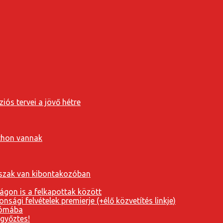
iós tervei a jövő hétre
tthon vannak
orszak van kibontakozóban
ágon is a felkapottak között
nsági felvételek premierje (+élő közvetítés linkje)
Rómába
 győztes!