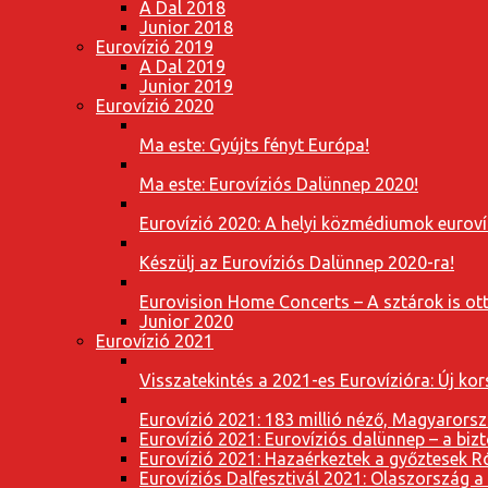
A Dal 2018
Junior 2018
Eurovízió 2019
A Dal 2019
Junior 2019
Eurovízió 2020
Ma este: Gyújts fényt Európa!
Ma este: Eurovíziós Dalünnep 2020!
Eurovízió 2020: A helyi közmédiumok eurovíz
Készülj az Eurovíziós Dalünnep 2020-ra!
Eurovision Home Concerts – A sztárok is o
Junior 2020
Eurovízió 2021
Visszatekintés a 2021-es Eurovízióra: Új k
Eurovízió 2021: 183 millió néző, Magyarorsz
Eurovízió 2021: Eurovíziós dalünnep – a bizto
Eurovízió 2021: Hazaérkeztek a győztesek 
Eurovíziós Dalfesztivál 2021: Olaszország a