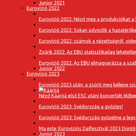
Junior 2021
Eurovízió 2022
Eurovízió 2022: Nézd meg a produkciókat a b
Eurovízió 2022: Sokan üdvözlik a hazatérőket
Eurovízió 2022: számok a nézettségről, vide
Zsűrik 2022: Az EBU statisztikailag lehetetle
Eurovízió 2022: Az EBU elmagyarázza a szab
Junior 2022
Eurovízió 2023
Eurovízió 2023 után: a zsűrit meg kellene szü
Nézd Käärijä első ESC utáni koncertjét élőbe
Eurovízió 2023: Svédország a győztes!
Eurovízió 2023: Svédország győzelme a leg
Ma este: Eurovíziós Dalfesztivál 2023 Döntő
Junior 2023