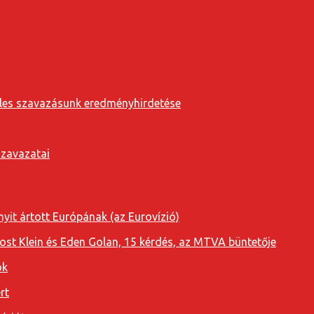
eveles szavazásunk eredményhirdetése
szavazatai
yit ártott Európának (az Eurovízió)
oost Klein és Eden Golan, 15 kérdés, az MTVA büntetője
ok
rt