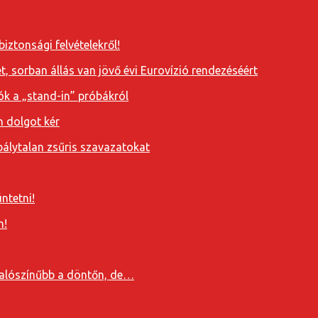
iztonsági felvételekről!
, sorban állás van jövő évi Eurovízió rendezéséért
ók a „stand-in” próbákról
n dolgot kér
álytalan zsűris szavazatokat
ntetni!
n!
valószínűbb a döntőn, de…