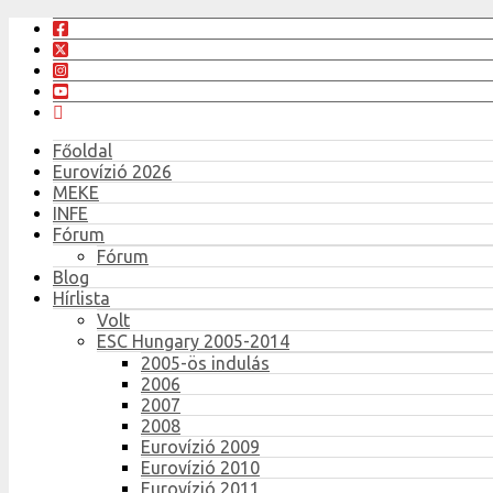
Főoldal
Eurovízió 2026
MEKE
INFE
Fórum
Fórum
Blog
Hírlista
Volt
ESC Hungary 2005-2014
2005-ös indulás
2006
2007
2008
Eurovízió 2009
Eurovízió 2010
Eurovízió 2011