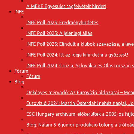
A MEKE Egyesület tagfelvételt hirdet!
INFE
INFE Poll 2025: Eredményhirdetés
INFE Poll 2025: A jelenlegi állás
INFE Poll 2025: Elindult a klubok szavazása, a l
INFE Poll 2024: Itt az ideje kihirdetni a győztest!
INFE Poll 2024: Grúzia, Szlovákia és Olaszország 
Fórum
Fórum
Blog
Önkényes mérvadó: Az Eurovízió áldozatai – Menn
Eurovízió 2024: Martin Österdahl nehéz napjai, J
ESC Hungary archivum: előkerültek a 2005-ös fájl
Blog: Nálam 5-6 junior produkció tolong a trófeáé