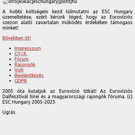
info[kukac]eschungary[pont]hu
A hobbi költségein kezd túlmutatni az ESC Hungary
üzemeltetése, ezért kérünk téged, hogy az Eurovíziós
szezon alatti zavartalan működés érdekében támogass
minket!
Bővebben itt!
Impresszum
GY.I.K.
Fórum
Rajongók
Volt
Bejelentkezés
GDPR
2005 óta kutatjuk az Eurovízió titkát! Az Eurovíziós
Dalfesztivál hírei és a magyarországi rajongók fóruma. (c)
ESC Hungary 2005-2025
Ugrás