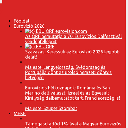
Főoldal
Eurovízió 2026
Az ORF bemutatja a 70. Eurovíziós Dalfesztivál
vendégfellépőit
Szavazás: Keressük az Eurovízió 2026 legjobb
dalát!
Ma este: Lengyelország, Svédország és
Portugália dönt az utolsó nemzeti döntős
hétvégén
Eurovíziós hétköznapok: Románia és San
Marino dalt választ, Izrael és az Egyesült
Királyság dalbemutatót tart. Franciaország is!
Ma este: Szuper Szombat
MEKE
Támogasd adód 1%-ával a Magyar Eurovíziós