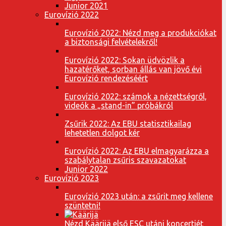
Junior 2021
Eurovízió 2022
Eurovízió 2022: Nézd meg a produkciókat
a biztonsági felvételekről!
Eurovízió 2022: Sokan üdvözlik a
hazatérőket, sorban állás van jövő évi
Eurovízió rendezéséért
Eurovízió 2022: számok a nézettségről,
videók a „stand-in” próbákról
Zsűrik 2022: Az EBU statisztikailag
lehetetlen dolgot kér
Eurovízió 2022: Az EBU elmagyarázza a
szabálytalan zsűris szavazatokat
Junior 2022
Eurovízió 2023
Eurovízió 2023 után: a zsűrit meg kellene
szüntetni!
Nézd Käärijä első ESC utáni koncertjét