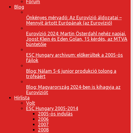
Fórum
Blog
Önkényes mérvadó: Az Eurovízió áldozatai –
Mennyit ártott Európának (az Eurovízió)
Eurovízió 2024: Martin Österdahl nehéz napjai,
Joost Klein és Eden Golan, 15 kérdés, az MTVA
büntetője
ESC Hungary archivum: előkerültek a 2005-ös
fájlok
Blog: Nálam 5-6 junior produkció tolong a
trófeáért
Blog: Magyarország 2024-ben is kihagyja az
Eurovíziót
Hírlista
Volt
ESC Hungary 2005-2014
2005-ös indulás
2006
2007
2008