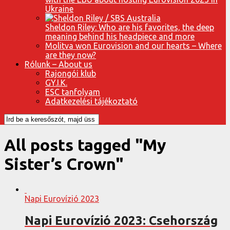
Ukraine
Sheldon Riley: Who are his favorites, the deep
meaning behind his headpiece and more
Molitva won Eurovision and our hearts – Where
are they now?
Rólunk – About us
Rajongói klub
GY.I.K.
ESC tanfolyam
Adatkezelési tájékoztató
All posts tagged "My
Sister’s Crown"
Napi Eurovízió 2023
Napi Eurovízió 2023: Csehország