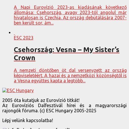
A Napi Eurovízió 2023-as kiadásának következő
állomása: Csehország, avagy 2023-tól angolul már
hivatalosan is Czechia. Az ország debütálására 2007-
ben került sor, ám...
ESC 2023
Csehország: Vesna – My Sister’s
Crown
A nemzeti döntőben öt dal versenyzett az ország
képviseletéért. A hazai és a nemzetközi közönségtől is
a Vesna együttes kapta a legtöbb...
2005 óta kutatjuk az Eurovízió titkát!
Az Eurovíziós Dalfesztivál hírei és a magyarországi
rajongók fóruma. (c) ESC Hungary 2005-2025
Lépj velünk kapcsolatba!