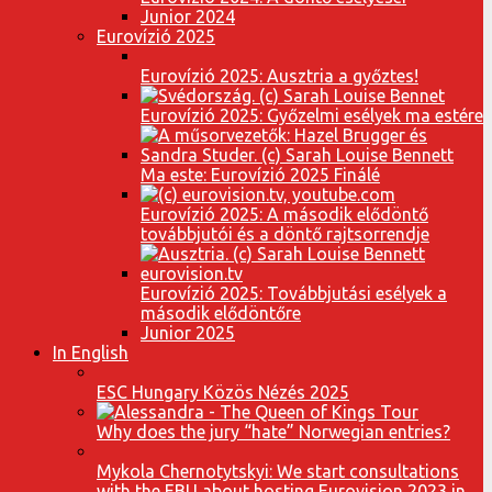
Junior 2024
Eurovízió 2025
Eurovízió 2025: Ausztria a győztes!
Eurovízió 2025: Győzelmi esélyek ma estére
Ma este: Eurovízió 2025 Finálé
Eurovízió 2025: A második elődöntő
továbbjutói és a döntő rajtsorrendje
Eurovízió 2025: Továbbjutási esélyek a
második elődöntőre
Junior 2025
In English
ESC Hungary Közös Nézés 2025
Why does the jury “hate” Norwegian entries?
Mykola Chernotytskyi: We start consultations
with the EBU about hosting Eurovision 2023 in