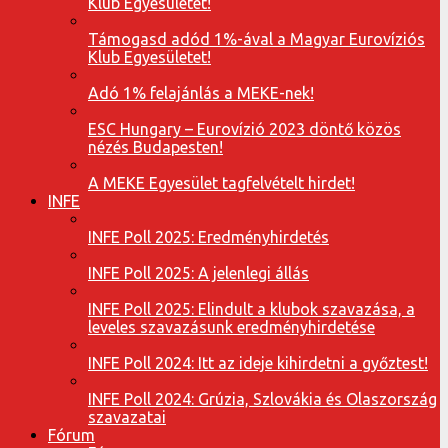
Klub Egyesületet!
Támogasd adód 1%-ával a Magyar Eurovíziós
Klub Egyesületet!
Adó 1% felajánlás a MEKE-nek!
ESC Hungary – Eurovízió 2023 döntő közös
nézés Budapesten!
A MEKE Egyesület tagfelvételt hirdet!
INFE
INFE Poll 2025: Eredményhirdetés
INFE Poll 2025: A jelenlegi állás
INFE Poll 2025: Elindult a klubok szavazása, a
leveles szavazásunk eredményhirdetése
INFE Poll 2024: Itt az ideje kihirdetni a győztest!
INFE Poll 2024: Grúzia, Szlovákia és Olaszország
szavazatai
Fórum