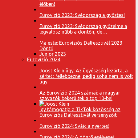
élőben!
Eurovízió 2023: Svédország a győztes!
Eurovízió 2023: Svédország győzelme a
legvalószínűbb a döntőn, de…
Ma este: Eurovíziós Dalfesztivál 2023
Döntő
Junior 2023
Eurovízió 2024
Joost Klein ügy: Az ügyészség lezárta, a
sértett fellebbezne, pedig soha nem is volt
ügy
Az Eurovízió 2024 számai: a magyar
szavazók bekerültek a top 10-be!
Így támogatja a TikTok közösség az
Eurovíziós Dalfesztivál versenyzőit
Eurovízió 2024: Svájc a nyertes!
Eurovízió 2024: A döntő esélyesei