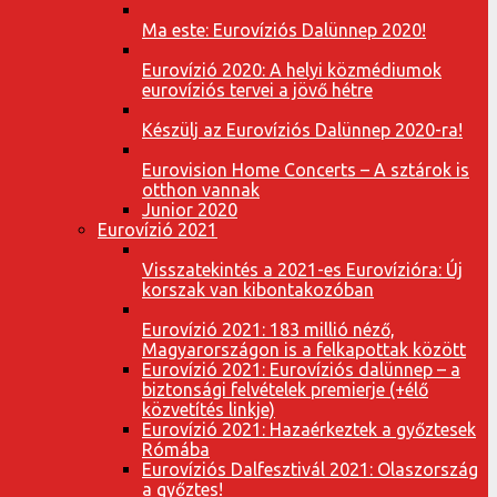
Ma este: Eurovíziós Dalünnep 2020!
Eurovízió 2020: A helyi közmédiumok
eurovíziós tervei a jövő hétre
Készülj az Eurovíziós Dalünnep 2020-ra!
Eurovision Home Concerts – A sztárok is
otthon vannak
Junior 2020
Eurovízió 2021
Visszatekintés a 2021-es Eurovízióra: Új
korszak van kibontakozóban
Eurovízió 2021: 183 millió néző,
Magyarországon is a felkapottak között
Eurovízió 2021: Eurovíziós dalünnep – a
biztonsági felvételek premierje (+élő
közvetítés linkje)
Eurovízió 2021: Hazaérkeztek a győztesek
Rómába
Eurovíziós Dalfesztivál 2021: Olaszország
a győztes!