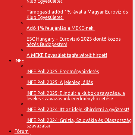
Klub Egyesületet!
Támogasd adód 1%-ával a Magyar Eurovíziós
Klub Egyesületet!
Adó 1% felajánlás a MEKE-nek!
ESC Hungary – Eurovízió 2023 döntő közös
nézés Budapesten!
A MEKE Egyesület tagfelvételt hirdet!
INFE
INFE Poll 2025: Eredményhirdetés
INFE Poll 2025: A jelenlegi állás
INFE Poll 2025: Elindult a klubok szavazása, a
leveles szavazásunk eredményhirdetése
INFE Poll 2024: Itt az ideje kihirdetni a győztest!
INFE Poll 2024: Grúzia, Szlovákia és Olaszország
szavazatai
Fórum