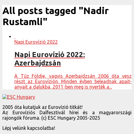
All posts tagged "Nadir
Rustamli"
Napi Eurovízió 2022
Napi Eurovízió 2022:
Azerbajdzsán
A Tűz Földje, vagyis Azerbajdzsán 2006 óta vesz
részt az Eurovízión. Minden évben beleadnak apait-
anyait a dalukba, 2011-ben meg is nyerték a...
2005 óta kutatjuk az Eurovízió titkát!
Az Eurovíziós Dalfesztivál hírei és a magyarországi
rajongók fóruma. (c) ESC Hungary 2005-2025
Lépj velünk kapcsolatba!