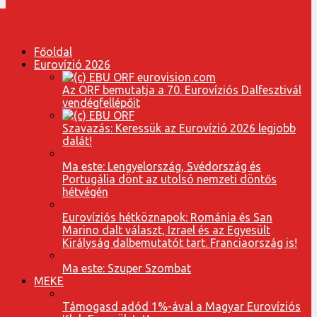
Főoldal
Eurovízió 2026
Az ORF bemutatja a 70. Eurovíziós Dalfesztivál
vendégfellépőit
Szavazás: Keressük az Eurovízió 2026 legjobb
dalát!
Ma este: Lengyelország, Svédország és
Portugália dönt az utolsó nemzeti döntős
hétvégén
Eurovíziós hétköznapok: Románia és San
Marino dalt választ, Izrael és az Egyesült
Királyság dalbemutatót tart. Franciaország is!
Ma este: Szuper Szombat
MEKE
Támogasd adód 1%-ával a Magyar Eurovíziós