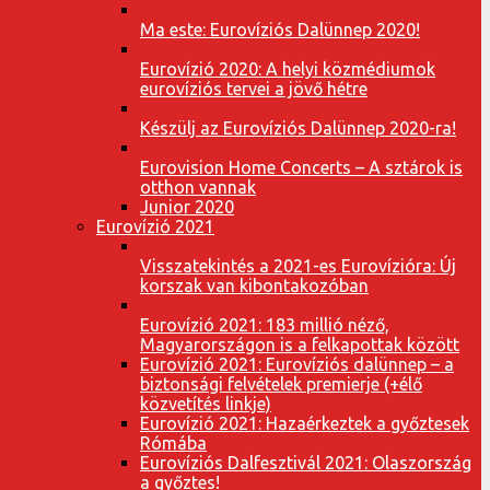
Ma este: Eurovíziós Dalünnep 2020!
Eurovízió 2020: A helyi közmédiumok
eurovíziós tervei a jövő hétre
Készülj az Eurovíziós Dalünnep 2020-ra!
Eurovision Home Concerts – A sztárok is
otthon vannak
Junior 2020
Eurovízió 2021
Visszatekintés a 2021-es Eurovízióra: Új
korszak van kibontakozóban
Eurovízió 2021: 183 millió néző,
Magyarországon is a felkapottak között
Eurovízió 2021: Eurovíziós dalünnep – a
biztonsági felvételek premierje (+élő
közvetítés linkje)
Eurovízió 2021: Hazaérkeztek a győztesek
Rómába
Eurovíziós Dalfesztivál 2021: Olaszország
a győztes!