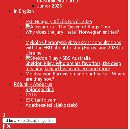
második elődöntőre
Junior 2025
In English
ESC Hungary Közös Nézés 2025
Why does the jury “hate” Norwegian entries?
Mykola Chernotytskyi: We start consultations
with the EBU about hosting Eurovision 2023 in
Ukraine
Sheldon Riley: Who are his favorites, the deep
meaning behind his headpiece and more
Molitva won Eurovision and our hearts – Where
are they now?
Rólunk – About us
Rajongói klub
GY.I.K.
ESC tanfolyam
Adatkezelési tájékoztató