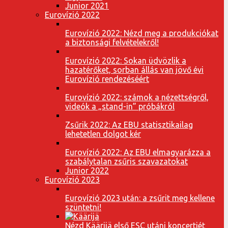
Junior 2021
Eurovízió 2022
Eurovízió 2022: Nézd meg a produkciókat
a biztonsági felvételekről!
Eurovízió 2022: Sokan üdvözlik a
hazatérőket, sorban állás van jövő évi
Eurovízió rendezéséért
Eurovízió 2022: számok a nézettségről,
videók a „stand-in” próbákról
Zsűrik 2022: Az EBU statisztikailag
lehetetlen dolgot kér
Eurovízió 2022: Az EBU elmagyarázza a
szabálytalan zsűris szavazatokat
Junior 2022
Eurovízió 2023
Eurovízió 2023 után: a zsűrit meg kellene
szüntetni!
Nézd Käärijä első ESC utáni koncertjét