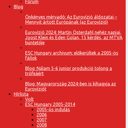
Fórum
Blog
Önkényes mérvadó: Az Eurovízió áldozatai –
Mennyit ártott Európának (az Eurovízió)
Eurovízió 2024: Martin Österdahl nehéz napjai,
Joost Klein és Eden Golan, 15 kérdés, az MTVA
büntetője
ESC Hungary archivum: előkerültek a 2005-ös
fájlok
Blog: Nálam 5-6 junior produkció tolong a
trófeáért
Blog: Magyarország 2024-ben is kihagyja az
Eurovíziót
Hírlista
Volt
ESC Hungary 2005-2014
2005-ös indulás
2006
2007
2008