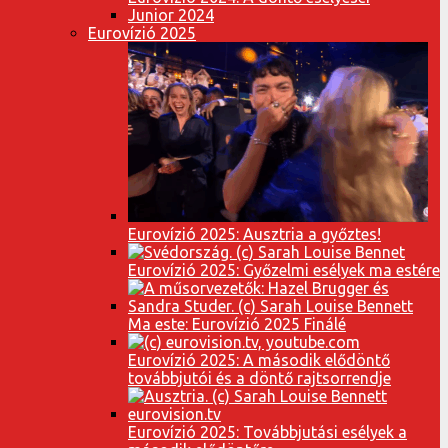
Junior 2024
Eurovízió 2025
Eurovízió 2025: Ausztria a győztes!
Eurovízió 2025: Győzelmi esélyek ma estére
Ma este: Eurovízió 2025 Finálé
Eurovízió 2025: A második elődöntő
továbbjutói és a döntő rajtsorrendje
Eurovízió 2025: Továbbjutási esélyek a