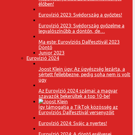
élőben!
Eurovízió 2023: Svédország a győztes!
Eurovízió 2023: Svédország győzelme a
legvalószínűbb a döntőn, de…
Ma este: Eurovíziós Dalfesztivál 2023
Döntő
Junior 2023
Eurovízió 2024
Joost Klein ügy: Az ügyészség lezárta, a
sértett fellebbezne, pedig soha nem is volt
ügy
Az Eurovízió 2024 számai: a magyar
szavazók bekerültek a top 10-be!
Így támogatja a TikTok közösség az
Eurovíziós Dalfesztivál versenyzőit
Eurovízió 2024: Svájc a nyertes!
Eurovízió 2024: A döntő esélyesei