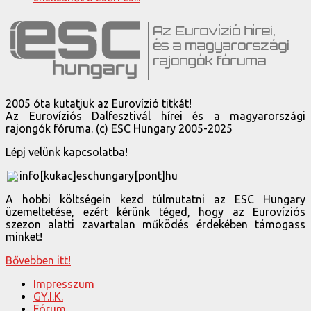
2005 óta kutatjuk az Eurovízió titkát!
Az Eurovíziós Dalfesztivál hírei és a magyarországi
rajongók fóruma. (c) ESC Hungary 2005-2025
Lépj velünk kapcsolatba!
info[kukac]eschungary[pont]hu
A hobbi költségein kezd túlmutatni az ESC Hungary
üzemeltetése, ezért kérünk téged, hogy az Eurovíziós
szezon alatti zavartalan működés érdekében támogass
minket!
Bővebben itt!
Impresszum
GY.I.K.
Fórum