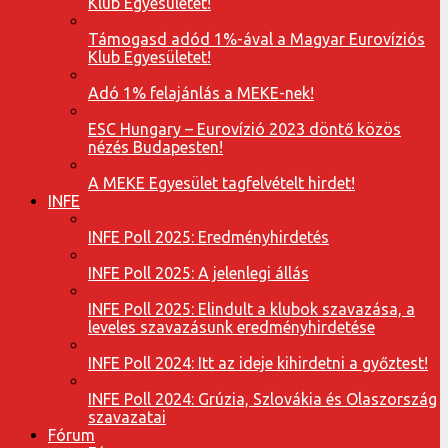
Klub Egyesületet!
Támogasd adód 1%-ával a Magyar Eurovíziós
Klub Egyesületet!
Adó 1% felajánlás a MEKE-nek!
ESC Hungary – Eurovízió 2023 döntő közös
nézés Budapesten!
A MEKE Egyesület tagfelvételt hirdet!
INFE
INFE Poll 2025: Eredményhirdetés
INFE Poll 2025: A jelenlegi állás
INFE Poll 2025: Elindult a klubok szavazása, a
leveles szavazásunk eredményhirdetése
INFE Poll 2024: Itt az ideje kihirdetni a győztest!
INFE Poll 2024: Grúzia, Szlovákia és Olaszország
szavazatai
Fórum