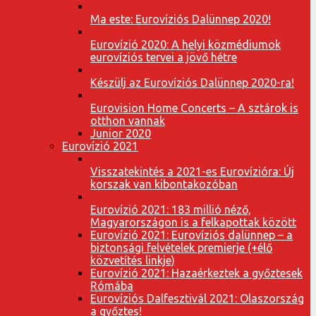
Ma este: Eurovíziós Dalünnep 2020!
Eurovízió 2020: A helyi közmédiumok
eurovíziós tervei a jövő hétre
Készülj az Eurovíziós Dalünnep 2020-ra!
Eurovision Home Concerts – A sztárok is
otthon vannak
Junior 2020
Eurovízió 2021
Visszatekintés a 2021-es Eurovízióra: Új
korszak van kibontakozóban
Eurovízió 2021: 183 millió néző,
Magyarországon is a felkapottak között
Eurovízió 2021: Eurovíziós dalünnep – a
biztonsági felvételek premierje (+élő
közvetítés linkje)
Eurovízió 2021: Hazaérkeztek a győztesek
Rómába
Eurovíziós Dalfesztivál 2021: Olaszország
a győztes!