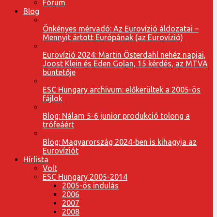
Fórum
Blog
Önkényes mérvadó: Az Eurovízió áldozatai –
Mennyit ártott Európának (az Eurovízió)
Eurovízió 2024: Martin Österdahl nehéz napjai,
Joost Klein és Eden Golan, 15 kérdés, az MTVA
büntetője
ESC Hungary archivum: előkerültek a 2005-ös
fájlok
Blog: Nálam 5-6 junior produkció tolong a
trófeáért
Blog: Magyarország 2024-ben is kihagyja az
Eurovíziót
Hírlista
Volt
ESC Hungary 2005-2014
2005-ös indulás
2006
2007
2008