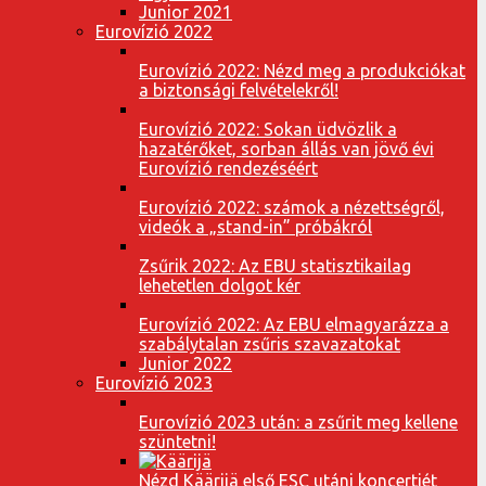
Junior 2021
Eurovízió 2022
Eurovízió 2022: Nézd meg a produkciókat
a biztonsági felvételekről!
Eurovízió 2022: Sokan üdvözlik a
hazatérőket, sorban állás van jövő évi
Eurovízió rendezéséért
Eurovízió 2022: számok a nézettségről,
videók a „stand-in” próbákról
Zsűrik 2022: Az EBU statisztikailag
lehetetlen dolgot kér
Eurovízió 2022: Az EBU elmagyarázza a
szabálytalan zsűris szavazatokat
Junior 2022
Eurovízió 2023
Eurovízió 2023 után: a zsűrit meg kellene
szüntetni!
Nézd Käärijä első ESC utáni koncertjét