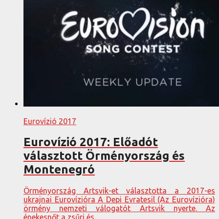
Eurovízió 2017
Eurovízió 2017: Előadót
választott Örményország és
Montenegró
Örményország Artsvik-et választotta a 2017-es
ukrajnai Eurovízióra A Depi Evratesil (Az Eurovízióra)
örmény nemzeti válogatót Artsvik nyerte. Az
énekesnőt a zsűri és...