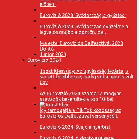
élőben!
Eurovízió 2023: Svédország a győztes!
Eurovízió 2023: Svédország győzelme a
legvalószínűbb a döntőn, de…
Ma este: Eurovíziós Dalfesztivál 2023
Döntő
Junior 2023
Eurovízió 2024
Joost Klein ügy: Az ügyészség lezárta, a
sértett fellebbezne, pedig soha nem is volt
ügy
Az Eurovízió 2024 számai: a magyar
szavazók bekerültek a top 10-be!
Így támogatja a TikTok közösség az
Eurovíziós Dalfesztivál versenyzőit
Eurovízió 2024: Svájc a nyertes!
Eurovízió 2024: A döntő esélyesei