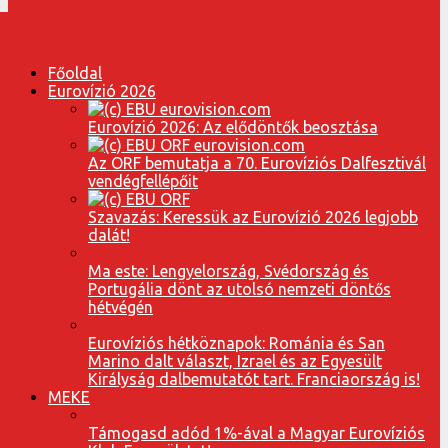
Főoldal
Eurovízió 2026
Eurovízió 2026: Az elődöntők beosztása
Az ORF bemutatja a 70. Eurovíziós Dalfesztivál
vendégfellépőit
Szavazás: Keressük az Eurovízió 2026 legjobb
dalát!
Ma este: Lengyelország, Svédország és
Portugália dönt az utolsó nemzeti döntős
hétvégén
Eurovíziós hétköznapok: Románia és San
Marino dalt választ, Izrael és az Egyesült
Királyság dalbemutatót tart. Franciaország is!
MEKE
Támogasd adód 1%-ával a Magyar Eurovíziós