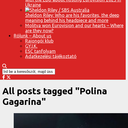
Ukraine
Sheldon Riley: Who are his favorites, the deep
meaning behind his headpiece and more
Molitva won Eurovision and our hearts – Where
are they now?
Rólunk – About us
Rajongói klub
GY.I.K.
ESC tanfolyam
Adatkezelési tájékoztató
All posts tagged "Polina
Gagarina"