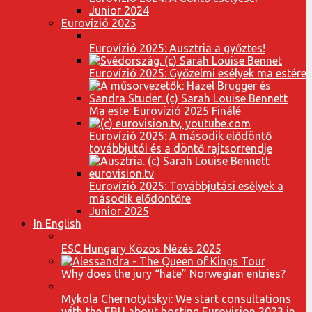
Junior 2024
Eurovízió 2025
Eurovízió 2025: Ausztria a győztes!
Eurovízió 2025: Győzelmi esélyek ma estére
Ma este: Eurovízió 2025 Finálé
Eurovízió 2025: A második elődöntő
továbbjutói és a döntő rajtsorrendje
Eurovízió 2025: Továbbjutási esélyek a
második elődöntőre
Junior 2025
In English
ESC Hungary Közös Nézés 2025
Why does the jury “hate” Norwegian entries?
Mykola Chernotytskyi: We start consultations
with the EBU about hosting Eurovision 2023 in