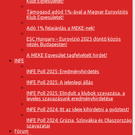
Klub Egyesületet!
Támogasd adód 1%-ával a Magyar Eurovíziós
Klub Egyesületet!
Adó 1% felajánlás a MEKE-nek!
ESC Hungary – Eurovízió 2023 döntő közös
nézés Budapesten!
A MEKE Egyesület tagfelvételt hirdet!
INFE
INFE Poll 2025: Eredményhirdetés
INFE Poll 2025: A jelenlegi állás
INFE Poll 2025: Elindult a klubok szavazása, a
leveles szavazásunk eredményhirdetése
INFE Poll 2024: Itt az ideje kihirdetni a győztest!
INFE Poll 2024: Grúzia, Szlovákia és Olaszország
szavazatai
Fórum