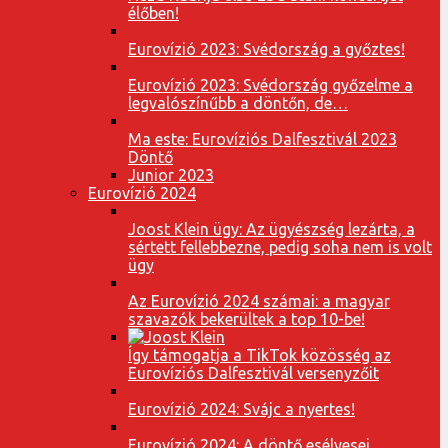
élőben!
Eurovízió 2023: Svédország a győztes!
Eurovízió 2023: Svédország győzelme a
legvalószínűbb a döntőn, de…
Ma este: Eurovíziós Dalfesztivál 2023
Döntő
Junior 2023
Eurovízió 2024
Joost Klein ügy: Az ügyészség lezárta, a
sértett fellebbezne, pedig soha nem is volt
ügy
Az Eurovízió 2024 számai: a magyar
szavazók bekerültek a top 10-be!
Így támogatja a TikTok közösség az
Eurovíziós Dalfesztivál versenyzőit
Eurovízió 2024: Svájc a nyertes!
Eurovízió 2024: A döntő esélyesei