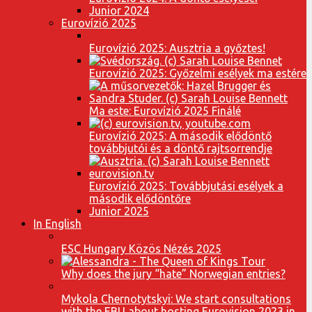
Junior 2024
Eurovízió 2025
Eurovízió 2025: Ausztria a győztes!
Eurovízió 2025: Győzelmi esélyek ma estére
Ma este: Eurovízió 2025 Finálé
Eurovízió 2025: A második elődöntő
továbbjutói és a döntő rajtsorrendje
Eurovízió 2025: Továbbjutási esélyek a
második elődöntőre
Junior 2025
In English
ESC Hungary Közös Nézés 2025
Why does the jury “hate” Norwegian entries?
Mykola Chernotytskyi: We start consultations
with the EBU about hosting Eurovision 2023 in