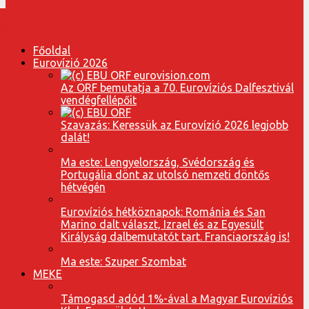
Főoldal
Eurovízió 2026
Az ORF bemutatja a 70. Eurovíziós Dalfesztivál
vendégfellépőit
Szavazás: Keressük az Eurovízió 2026 legjobb
dalát!
Ma este: Lengyelország, Svédország és
Portugália dönt az utolsó nemzeti döntős
hétvégén
Eurovíziós hétköznapok: Románia és San
Marino dalt választ, Izrael és az Egyesült
Királyság dalbemutatót tart. Franciaország is!
Ma este: Szuper Szombat
MEKE
Támogasd adód 1%-ával a Magyar Eurovíziós