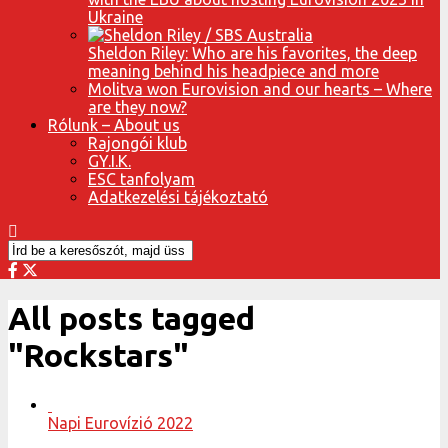
Ukraine
Sheldon Riley: Who are his favorites, the deep
meaning behind his headpiece and more
Molitva won Eurovision and our hearts – Where
are they now?
Rólunk – About us
Rajongói klub
GY.I.K.
ESC tanfolyam
Adatkezelési tájékoztató
All posts tagged
"Rockstars"
Napi Eurovízió 2022