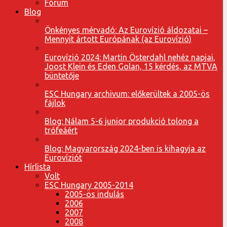
Fórum
Blog
Önkényes mérvadó: Az Eurovízió áldozatai –
Mennyit ártott Európának (az Eurovízió)
Eurovízió 2024: Martin Österdahl nehéz napjai,
Joost Klein és Eden Golan, 15 kérdés, az MTVA
büntetője
ESC Hungary archivum: előkerültek a 2005-ös
fájlok
Blog: Nálam 5-6 junior produkció tolong a
trófeáért
Blog: Magyarország 2024-ben is kihagyja az
Eurovíziót
Hírlista
Volt
ESC Hungary 2005-2014
2005-ös indulás
2006
2007
2008