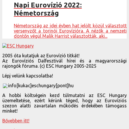
Napi Eurovízió 2022:
Németország
Németország az idei évben hat jelölt közül választott
versenyzőt a torinói Eurovízióra. A nézők a nemzeti
döntőn végül Malik Harrist választották, aki...
2005 óta kutatjuk az Eurovízió titkát!
Az Eurovíziós Dalfesztivál hírei és a magyarországi
rajongók fóruma. (c) ESC Hungary 2005-2025
Lépj velünk kapcsolatba!
info[kukac]eschungary[pont]hu
A hobbi költségein kezd túlmutatni az ESC Hungary
üzemeltetése, ezért kérünk téged, hogy az Eurovíziós
szezon alatti zavartalan működés érdekében támogass
minket!
Bővebben itt!