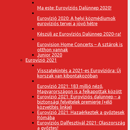
Ma este: Eurovíziós Dalünnep 2020!
Eurovízió 2020: A helyi közmédiumok
eurovíziós tervei a jövő hétre
Készülj az Eurovíziós Dalünnep 2020-ra!
Eurovision Home Concerts – A sztárok is
otthon vannak
Junior 2020
Eurovízió 2021
Visszatekintés a 2021-es Eurovízióra: Új
korszak van kibontakozóban
Eurovízió 2021: 183 millió néző,
Magyarországon is a felkapottak között
Eurovízió 2021: Eurovíziós dalünnep – a
biztonsági felvételek premierje (+élő
közvetítés linkje)
Eurovízió 2021: Hazaérkeztek a győztesek
Rómába
Eurovíziós Dalfesztivál 2021: Olaszország
a győztes!