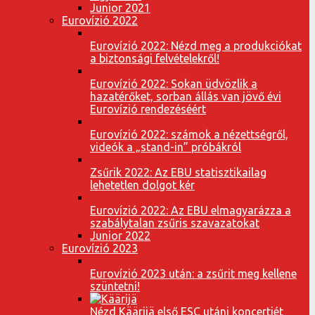
Junior 2021
Eurovízió 2022
Eurovízió 2022: Nézd meg a produkciókat
a biztonsági felvételekről!
Eurovízió 2022: Sokan üdvözlik a
hazatérőket, sorban állás van jövő évi
Eurovízió rendezéséért
Eurovízió 2022: számok a nézettségről,
videók a „stand-in” próbákról
Zsűrik 2022: Az EBU statisztikailag
lehetetlen dolgot kér
Eurovízió 2022: Az EBU elmagyarázza a
szabálytalan zsűris szavazatokat
Junior 2022
Eurovízió 2023
Eurovízió 2023 után: a zsűrit meg kellene
szüntetni!
Nézd Käärijä első ESC utáni koncertjét