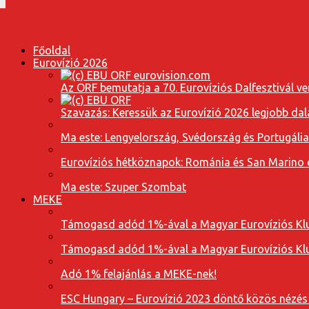
Főoldal
Eurovízió 2026
Az ORF bemutatja a 70. Eurovíziós Dalfesztivál ve
Szavazás: Keressük az Eurovízió 2026 legjobb dal
Ma este: Lengyelország, Svédország és Portugáli
Eurovíziós hétköznapok: Románia és San Marino dal
Ma este: Szuper Szombat
MEKE
Támogasd adód 1%-ával a Magyar Eurovíziós Klu
Támogasd adód 1%-ával a Magyar Eurovíziós Klu
Adó 1% felajánlás a MEKE-nek!
ESC Hungary – Eurovízió 2023 döntő közös nézés