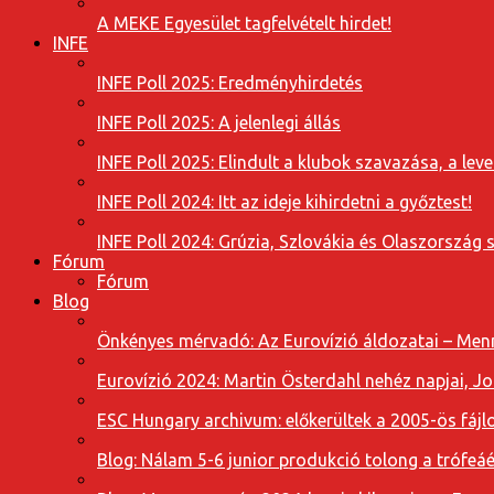
A MEKE Egyesület tagfelvételt hirdet!
INFE
INFE Poll 2025: Eredményhirdetés
INFE Poll 2025: A jelenlegi állás
INFE Poll 2025: Elindult a klubok szavazása, a l
INFE Poll 2024: Itt az ideje kihirdetni a győztest!
INFE Poll 2024: Grúzia, Szlovákia és Olaszország 
Fórum
Fórum
Blog
Önkényes mérvadó: Az Eurovízió áldozatai – Menn
Eurovízió 2024: Martin Österdahl nehéz napjai, J
ESC Hungary archivum: előkerültek a 2005-ös fájl
Blog: Nálam 5-6 junior produkció tolong a trófeáé