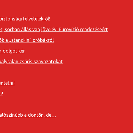
iztonsági felvételekről!
, sorban állás van jövő évi Eurovízió rendezéséért
ók a „stand-in” próbákról
n dolgot kér
álytalan zsűris szavazatokat
ntetni!
n!
valószínűbb a döntőn, de…