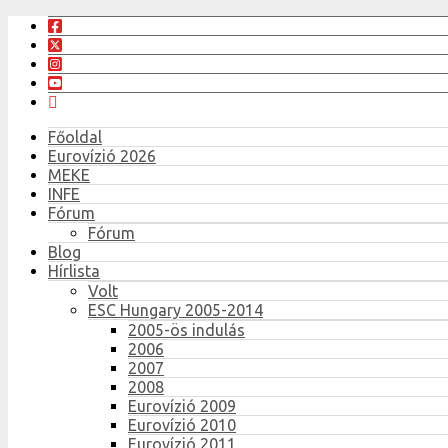
Főoldal
Eurovízió 2026
MEKE
INFE
Fórum
Fórum
Blog
Hírlista
Volt
ESC Hungary 2005-2014
2005-ös indulás
2006
2007
2008
Eurovízió 2009
Eurovízió 2010
Eurovízió 2011