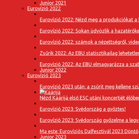
Junior 2021
Eurovízió 2022
Eurovízió 2022: Nézd meg a produkciókat a b
Eurovízió 2022: Sokan üdvözlik a hazatérőket
Eurovízió 2022: számok a nézettségről, vide
Zsűrik 2022: Az EBU statisztikailag lehetetle
Eurovízió 2022: Az EBU elmagyarázza a szab
Junior 2022
Eurovízió 2023
Eurovízió 2023 után: a zsűrit meg kellene szü
Nézd Käärijä első ESC utáni koncertjét élőbe
Eurovízió 2023: Svédország a győztes!
Eurovízió 2023: Svédország győzelme a leg
Ma este: Eurovíziós Dalfesztivál 2023 Döntő
Junior 2023