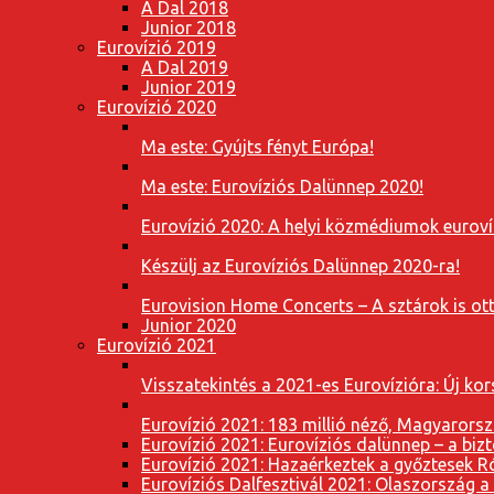
A Dal 2018
Junior 2018
Eurovízió 2019
A Dal 2019
Junior 2019
Eurovízió 2020
Ma este: Gyújts fényt Európa!
Ma este: Eurovíziós Dalünnep 2020!
Eurovízió 2020: A helyi közmédiumok eurovíz
Készülj az Eurovíziós Dalünnep 2020-ra!
Eurovision Home Concerts – A sztárok is o
Junior 2020
Eurovízió 2021
Visszatekintés a 2021-es Eurovízióra: Új k
Eurovízió 2021: 183 millió néző, Magyarorsz
Eurovízió 2021: Eurovíziós dalünnep – a bizto
Eurovízió 2021: Hazaérkeztek a győztesek 
Eurovíziós Dalfesztivál 2021: Olaszország a