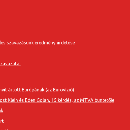
eveles szavazásunk eredményhirdetése
szavazatai
yit ártott Európának (az Eurovízió)
oost Klein és Eden Golan, 15 kérdés, az MTVA büntetője
ok
rt