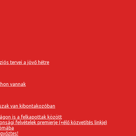
iós tervei a jövő hétre
tthon vannak
orszak van kibontakozóban
ágon is a felkapottak között
nsági felvételek premierje (+élő közvetítés linkje)
Rómába
 győztes!