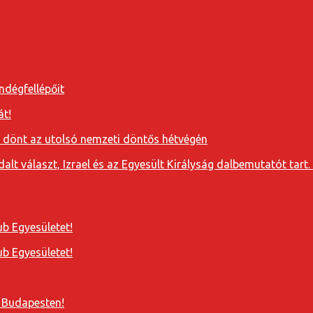
ndégfellépőit
át!
a dönt az utolsó nemzeti döntős hétvégén
t választ, Izrael és az Egyesült Királyság dalbemutatót tart. 
b Egyesületet!
b Egyesületet!
 Budapesten!