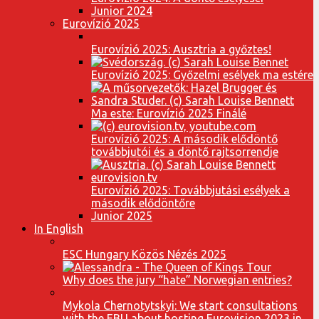
Junior 2024
Eurovízió 2025
Eurovízió 2025: Ausztria a győztes!
Eurovízió 2025: Győzelmi esélyek ma estére
Ma este: Eurovízió 2025 Finálé
Eurovízió 2025: A második elődöntő
továbbjutói és a döntő rajtsorrendje
Eurovízió 2025: Továbbjutási esélyek a
második elődöntőre
Junior 2025
In English
ESC Hungary Közös Nézés 2025
Why does the jury “hate” Norwegian entries?
Mykola Chernotytskyi: We start consultations
with the EBU about hosting Eurovision 2023 in