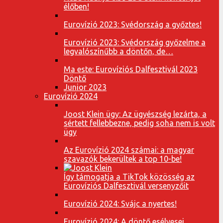
élőben!
Eurovízió 2023: Svédország a győztes!
Eurovízió 2023: Svédország győzelme a
legvalószínűbb a döntőn, de…
Ma este: Eurovíziós Dalfesztivál 2023
Döntő
Junior 2023
Eurovízió 2024
Joost Klein ügy: Az ügyészség lezárta, a
sértett fellebbezne, pedig soha nem is volt
ügy
Az Eurovízió 2024 számai: a magyar
szavazók bekerültek a top 10-be!
Így támogatja a TikTok közösség az
Eurovíziós Dalfesztivál versenyzőit
Eurovízió 2024: Svájc a nyertes!
Eurovízió 2024: A döntő esélyesei