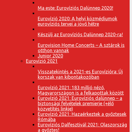
Ma este: Eurovíziós Dalünnep 2020!
Eurovízió 2020: A helyi közmédiumok
eurovíziós tervei a jövő hétre
Készülj az Eurovíziós Dalünnep 2020-ra!
Eurovision Home Concerts – A sztárok is
otthon vannak
Junior 2020
Eurovízió 2021
Visszatekintés a 2021-es Eurovízióra: Új
korszak van kibontakozóban
Eurovízió 2021: 183 millió néző,
Magyarországon is a felkapottak között
Eurovízió 2021: Eurovíziós dalünnep – a
biztonsági felvételek premierje (+élő
közvetítés linkje)
Eurovízió 2021: Hazaérkeztek a győztesek
Rómába
Eurovíziós Dalfesztivál 2021: Olaszország
a győztes!