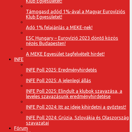
Klub Egyesületet!
Támogasd adód 1%-ával a Magyar Eurovíziós
Klub Egyesületet!
Adó 1% felajánlás a MEKE-nek!
ESC Hungary – Eurovízió 2023 döntő közös
nézés Budapesten!
A MEKE Egyesület tagfelvételt hirdet!
INFE
INFE Poll 2025: Eredményhirdetés
INFE Poll 2025: A jelenlegi állás
INFE Poll 2025: Elindult a klubok szavazása, a
leveles szavazásunk eredményhirdetése
INFE Poll 2024: Itt az ideje kihirdetni a győztest!
INFE Poll 2024: Grúzia, Szlovákia és Olaszország
szavazatai
Fórum