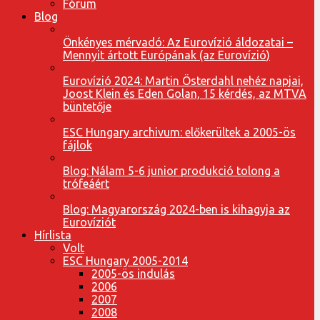
Fórum
Blog
Önkényes mérvadó: Az Eurovízió áldozatai –
Mennyit ártott Európának (az Eurovízió)
Eurovízió 2024: Martin Österdahl nehéz napjai,
Joost Klein és Eden Golan, 15 kérdés, az MTVA
büntetője
ESC Hungary archivum: előkerültek a 2005-ös
fájlok
Blog: Nálam 5-6 junior produkció tolong a
trófeáért
Blog: Magyarország 2024-ben is kihagyja az
Eurovíziót
Hírlista
Volt
ESC Hungary 2005-2014
2005-ös indulás
2006
2007
2008