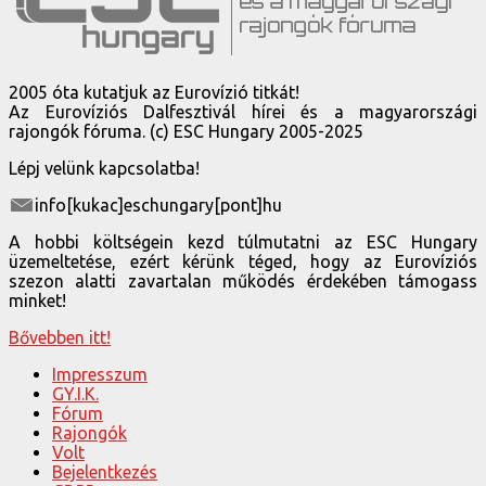
2005 óta kutatjuk az Eurovízió titkát!
Az Eurovíziós Dalfesztivál hírei és a magyarországi
rajongók fóruma. (c) ESC Hungary 2005-2025
Lépj velünk kapcsolatba!
info[kukac]eschungary[pont]hu
A hobbi költségein kezd túlmutatni az ESC Hungary
üzemeltetése, ezért kérünk téged, hogy az Eurovíziós
szezon alatti zavartalan működés érdekében támogass
minket!
Bővebben itt!
Impresszum
GY.I.K.
Fórum
Rajongók
Volt
Bejelentkezés