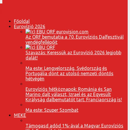
Főoldal
Eurovízió 2026
Az ORF bemutatja a 70. Eurovíziós Dalfesztivál
vendégfellépőit
Szavazás: Keressük az Eurovízió 2026 legjobb
dalát!
Ma este: Lengyelország, Svédország és
Portugália dönt az utolsó nemzeti döntős
hétvégén
Eurovíziós hétköznapok: Románia és San
Marino dalt választ, Izrael és az Egyesült
Királyság dalbemutatót tart. Franciaország is!
Ma este: Szuper Szombat
MEKE
Támogasd adód 1%-ával a Magyar Eurovíziós