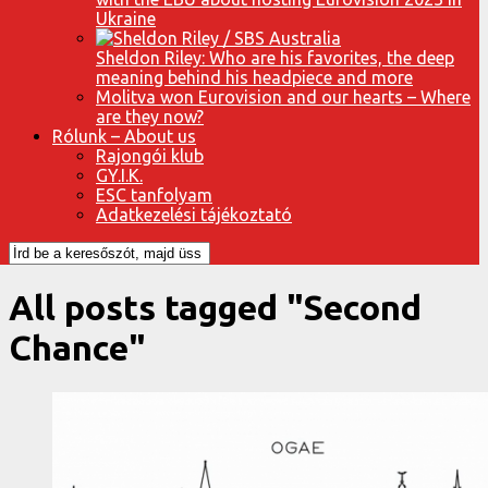
Ukraine
Sheldon Riley: Who are his favorites, the deep
meaning behind his headpiece and more
Molitva won Eurovision and our hearts – Where
are they now?
Rólunk – About us
Rajongói klub
GY.I.K.
ESC tanfolyam
Adatkezelési tájékoztató
All posts tagged "Second
Chance"