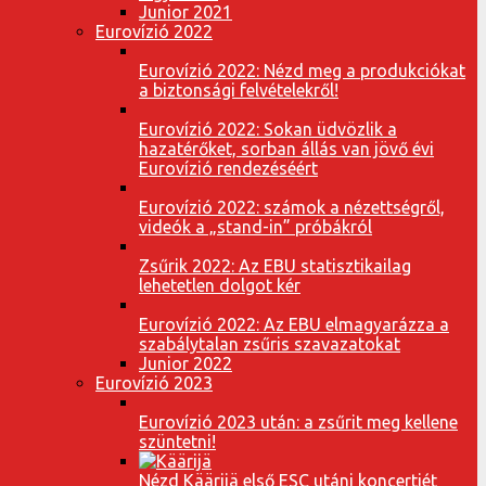
Junior 2021
Eurovízió 2022
Eurovízió 2022: Nézd meg a produkciókat
a biztonsági felvételekről!
Eurovízió 2022: Sokan üdvözlik a
hazatérőket, sorban állás van jövő évi
Eurovízió rendezéséért
Eurovízió 2022: számok a nézettségről,
videók a „stand-in” próbákról
Zsűrik 2022: Az EBU statisztikailag
lehetetlen dolgot kér
Eurovízió 2022: Az EBU elmagyarázza a
szabálytalan zsűris szavazatokat
Junior 2022
Eurovízió 2023
Eurovízió 2023 után: a zsűrit meg kellene
szüntetni!
Nézd Käärijä első ESC utáni koncertjét