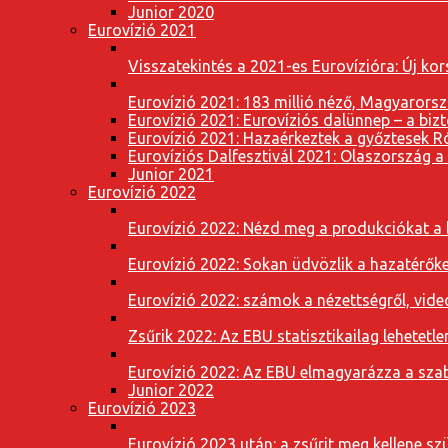
Junior 2020
Eurovízió 2021
Visszatekintés a 2021-es Eurovízióra: Új k
Eurovízió 2021: 183 millió néző, Magyarorsz
Eurovízió 2021: Eurovíziós dalünnep – a bizto
Eurovízió 2021: Hazaérkeztek a győztesek 
Eurovíziós Dalfesztivál 2021: Olaszország a
Junior 2021
Eurovízió 2022
Eurovízió 2022: Nézd meg a produkciókat a b
Eurovízió 2022: Sokan üdvözlik a hazatérőket
Eurovízió 2022: számok a nézettségről, vide
Zsűrik 2022: Az EBU statisztikailag lehetetle
Eurovízió 2022: Az EBU elmagyarázza a szab
Junior 2022
Eurovízió 2023
Eurovízió 2023 után: a zsűrit meg kellene szü