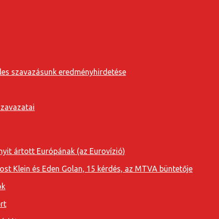
eveles szavazásunk eredményhirdetése
szavazatai
yit ártott Európának (az Eurovízió)
oost Klein és Eden Golan, 15 kérdés, az MTVA büntetője
ok
rt