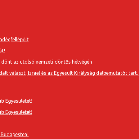
ndégfellépőit
át!
a dönt az utolsó nemzeti döntős hétvégén
t választ, Izrael és az Egyesült Királyság dalbemutatót tart. 
b Egyesületet!
b Egyesületet!
 Budapesten!