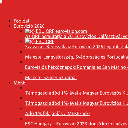
Főoldal
Eurovízió 2026
Az ORF bemutatja a 70. Eurovíziós Dalfesztivál ve
Szavazás: Keressük az Eurovízió 2026 legjobb dal
Ma este: Lengyelország, Svédország és Portugáli
Eurovíziós hétköznapok: Románia és San Marino dal
Ma este: Szuper Szombat
MEKE
Támogasd adód 1%-ával a Magyar Eurovíziós Klu
Támogasd adód 1%-ával a Magyar Eurovíziós Klu
Adó 1% felajánlás a MEKE-nek!
ESC Hungary – Eurovízió 2023 döntő közös nézés