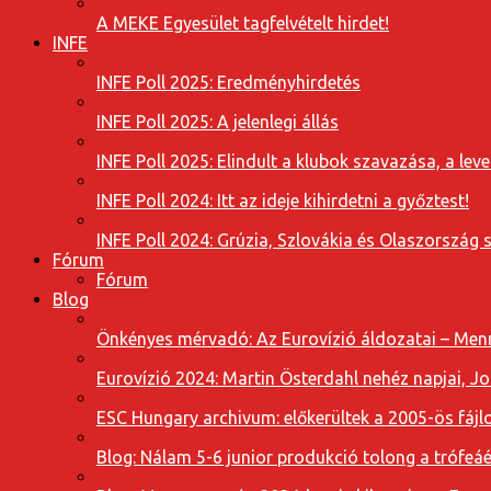
A MEKE Egyesület tagfelvételt hirdet!
INFE
INFE Poll 2025: Eredményhirdetés
INFE Poll 2025: A jelenlegi állás
INFE Poll 2025: Elindult a klubok szavazása, a l
INFE Poll 2024: Itt az ideje kihirdetni a győztest!
INFE Poll 2024: Grúzia, Szlovákia és Olaszország 
Fórum
Fórum
Blog
Önkényes mérvadó: Az Eurovízió áldozatai – Menn
Eurovízió 2024: Martin Österdahl nehéz napjai, J
ESC Hungary archivum: előkerültek a 2005-ös fájl
Blog: Nálam 5-6 junior produkció tolong a trófeáé