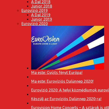
A Dal 2018
Junior 2018
Eurovízió 2019
A Dal 2019
Junior 2019
Eurovízió 2020
Ma este: Gyújts fényt Európa!
Ma este: Eurovíziós Dalünnep 2020!
Eurovízió 2020: A helyi közmédiumok eurovíz
Készülj az Eurovíziós Dalünnep 2020-ra!
Eurovision Home Concerts – A sztárok is o