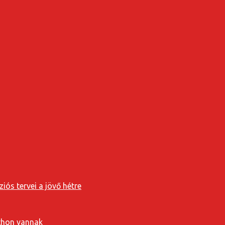
iós tervei a jövő hétre
tthon vannak