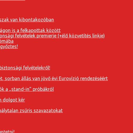
orszak van kibontakozóban
ágon is a felkapottak között
nsági felvételek premierje (+élő közvetítés linkje)
Rómába
 győztes!
iztonsági felvételekről!
, sorban állás van jövő évi Eurovízió rendezéséért
ók a „stand-in” próbákról
n dolgot kér
álytalan zsűris szavazatokat
ntetni!