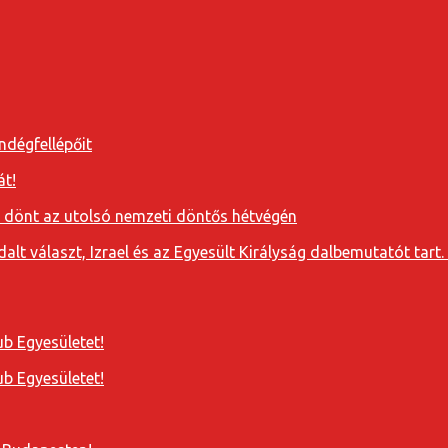
ndégfellépőit
át!
a dönt az utolsó nemzeti döntős hétvégén
t választ, Izrael és az Egyesült Királyság dalbemutatót tart. 
b Egyesületet!
b Egyesületet!