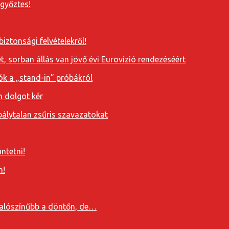
 győztes!
iztonsági felvételekről!
, sorban állás van jövő évi Eurovízió rendezéséért
ók a „stand-in” próbákról
n dolgot kér
álytalan zsűris szavazatokat
ntetni!
n!
valószínűbb a döntőn, de…