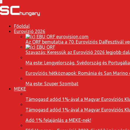
Főoldal
Eurovízió 2026
Az ORF bemutatja a 70. Eurovíziós Dalfesztivál ve
Szavazás: Keressük az Eurovízió 2026 legjobb dal
Ma este: Lengyelország, Svédország és Portugáli
Eurovíziós hétköznapok: Románia és San Marino dal
Ma este: Szuper Szombat
MEKE
Támogasd adód 1%-ával a Magyar Eurovíziós Klu
Támogasd adód 1%-ával a Magyar Eurovíziós Klu
Adó 1% felajánlás a MEKE-nek!