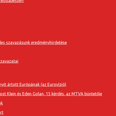
 Budapesten!
eveles szavazásunk eredményhirdetése
szavazatai
yit ártott Európának (az Eurovízió)
oost Klein és Eden Golan, 15 kérdés, az MTVA büntetője
ok
rt