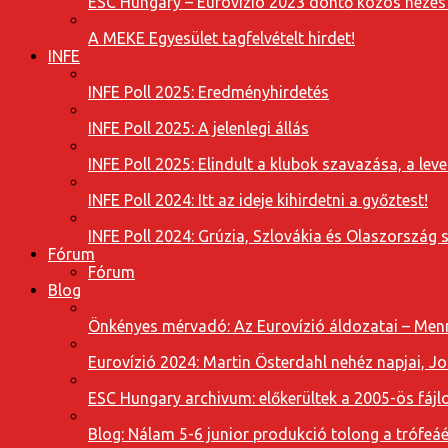
ESC Hungary – Eurovízió 2023 döntő közös nézés
A MEKE Egyesület tagfelvételt hirdet!
INFE
INFE Poll 2025: Eredményhirdetés
INFE Poll 2025: A jelenlegi állás
INFE Poll 2025: Elindult a klubok szavazása, a l
INFE Poll 2024: Itt az ideje kihirdetni a győztest!
INFE Poll 2024: Grúzia, Szlovákia és Olaszország 
Fórum
Fórum
Blog
Önkényes mérvadó: Az Eurovízió áldozatai – Menn
Eurovízió 2024: Martin Österdahl nehéz napjai, J
ESC Hungary archivum: előkerültek a 2005-ös fájl
Blog: Nálam 5-6 junior produkció tolong a trófeáé