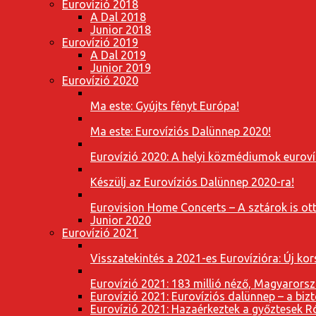
Eurovízió 2018
A Dal 2018
Junior 2018
Eurovízió 2019
A Dal 2019
Junior 2019
Eurovízió 2020
Ma este: Gyújts fényt Európa!
Ma este: Eurovíziós Dalünnep 2020!
Eurovízió 2020: A helyi közmédiumok eurovíz
Készülj az Eurovíziós Dalünnep 2020-ra!
Eurovision Home Concerts – A sztárok is o
Junior 2020
Eurovízió 2021
Visszatekintés a 2021-es Eurovízióra: Új k
Eurovízió 2021: 183 millió néző, Magyarorsz
Eurovízió 2021: Eurovíziós dalünnep – a bizto
Eurovízió 2021: Hazaérkeztek a győztesek 