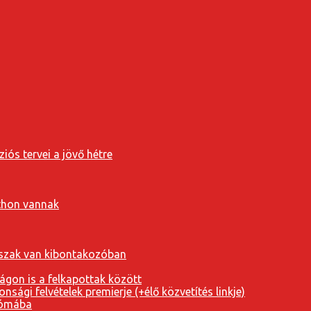
iós tervei a jövő hétre
tthon vannak
orszak van kibontakozóban
ágon is a felkapottak között
nsági felvételek premierje (+élő közvetítés linkje)
Rómába