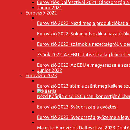
Eurovíziós Dalfesztivál 2021: Olaszország a
Junior 2021
Eurovízió 2022
Eurovízió 2022: Nézd meg a produkciókat a b
Eurovízió 2022: Sokan üdvözlik a hazatérőket
Eurovízió 2022: számok a nézettségről, vide
Zsűrik 2022: Az EBU statisztikailag lehetetle
Eurovízió 2022: Az EBU elmagyarázza a szab
Junior 2022
Eurovízió 2023
Eurovízió 2023 után: a zsűrit meg kellene szü
Nézd Käärijä első ESC utáni koncertjét élőbe
Eurovízió 2023: Svédország a győztes!
Eurovízió 2023: Svédország győzelme a leg
Ma este: Eurovíziós Dalfesztivál 2023 Döntő