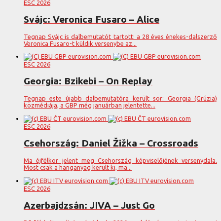
ESC 2026
Svájc: Veronica Fusaro – Alice
Tegnap Svájc is dalbemutatót tartott: a 28 éves énekes-dalszerző
Veronica Fusaro-t küldik versenybe az...
ESC 2026
Georgia: Bzikebi – On Replay
Tegnap este újabb dalbemutatóra került sor: Georgia (Grúzia)
közmédiája, a GBP még januárban jelentette...
ESC 2026
Csehország: Daniel Žižka – Crossroads
Ma éjfélkor jelent meg Csehország képviselőjének versenydala.
Most csak a hanganyag került ki, ma...
ESC 2026
Azerbajdzsán: JIVA – Just Go