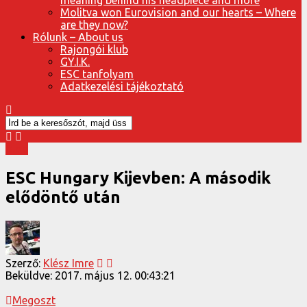
Molitva won Eurovision and our hearts – Where
are they now?
Rólunk – About us
Rajongói klub
GY.I.K.
ESC tanfolyam
Adatkezelési tájékoztató
Blog
ESC Hungary Kijevben: A második
elődöntő után
Szerző:
Klész Imre
Beküldve:
2017. május 12. 00:43:21
Megoszt