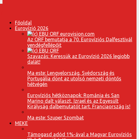
Főoldal
Eurovízió 2026
Az ORF bemutatja a 70. Eurovíziós Dalfesztivál
vendégfellépőit
Szavazás: Keressük az Eurovízió 2026 legjobb
dalát!
Ma este: Lengyelország, Svédország és
Portugália dönt az utolsó nemzeti döntős
hétvégén
Eurovíziós hétköznapok: Románia és San
Marino dalt választ, Izrael és az Egyesült
Királyság dalbemutatót tart. Franciaország is!
Ma este: Szuper Szombat
MEKE
Támogasd adód 1%-ával a Magyar Eurovíziós