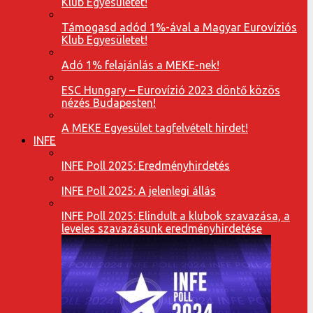
Klub Egyesületet!
Támogasd adód 1%-ával a Magyar Eurovíziós
Klub Egyesületet!
Adó 1% felajánlás a MEKE-nek!
ESC Hungary – Eurovízió 2023 döntő közös
nézés Budapesten!
A MEKE Egyesület tagfelvételt hirdet!
INFE
INFE Poll 2025: Eredményhirdetés
INFE Poll 2025: A jelenlegi állás
INFE Poll 2025: Elindult a klubok szavazása, a
leveles szavazásunk eredményhirdetése