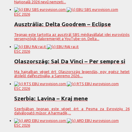
Națională 2026 nevű nemzeti...
ESC 2026
Ausztrália: Delta Goodrem – Eclipse
Tegnap este tartotta az ausztrál SBS médiavállalat idei eurovíziós
versenyzőjük dalpremierjét a YouTube-on. Delta...
ESC 2026
Olaszország: Sal Da Vinci – Per sempre sì
Ma hajnalban véget ért Olaszország legendás, egy egész hetet
átölelő dalfesztiválja, a Sanremo 2026....
ESC 2026
Szerbia: Lavina – Kraj mene
Szerbiában tegnap este véget ért a Pesma za Evroviziju 26
dalválogató műsor. A harmadik,...
ESC 2026