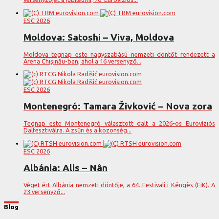
ESC 2026
Moldova: Satoshi – Viva, Moldova
Moldova tegnap este nagyszabású nemzeti döntőt rendezett a
Arena Chișinău-ban, ahol a 16 versenyző...
ESC 2026
Montenegró: Tamara Živković – Nova zora
Tegnap este Montenegró választott dalt a 2026-os Eurovíziós
Dalfesztiválra. A zsűri és a közönség...
ESC 2026
Albánia: Alis – Nân
Véget ért Albánia nemzeti döntője, a 64. Festivali i Këngës (FiK). A
23 versenyző...
Blog