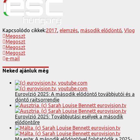
Kapcsolódo cikkek:
2017
,
elemzés
,
második elődöntő
,
Vlog
Megoszt
Megoszt
Megoszt
Megoszt
e-mail
Neked ajánluk még
Eurovízió 2025: A második elődöntő továbbjutói és a
döntő rajtsorrendje
Eurovízió 2025: Továbbjutási esélyek a második
elődöntőre
Ma este: A második elődöntővel folytatódik a 2025-