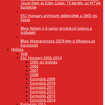
Joost Klein és Eden Golan, 15 kérdés, az MTVA
büntetője
ESC Hungary archivum: előkerültek a 2005-ös
fájlok
Blog: Nálam 5-6 junior produkció tolong a
trófeáért
Blog: Magyarország 2024-ben is kihagyja az
Eurovíziót
Hírlista
Volt
ESC Hungary 2005-2014
2005-ös indulás
2006
2007
2008
Eurovízió 2009
Eurovízió 2010
Eurovízió 2011
Eurovízió 2012
Eurovízió 2013
Eurovízió 2014
Eurovízió 2015