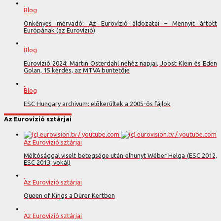
Blog
Önkényes mérvadó: Az Eurovízió áldozatai – Mennyit ártott
Európának (az Eurovízió)
Blog
Eurovízió 2024: Martin Österdahl nehéz napjai, Joost Klein és Eden
Golan, 15 kérdés, az MTVA büntetője
Blog
ESC Hungary archivum: előkerültek a 2005-ös fájlok
Az Eurovízió sztárjai
Az Eurovízió sztárjai
Méltósággal viselt betegsége után elhunyt Wéber Helga (ESC 2012,
ESC 2013; vokál)
Az Eurovízió sztárjai
Queen of Kings a Dürer Kertben
Az Eurovízió sztárjai