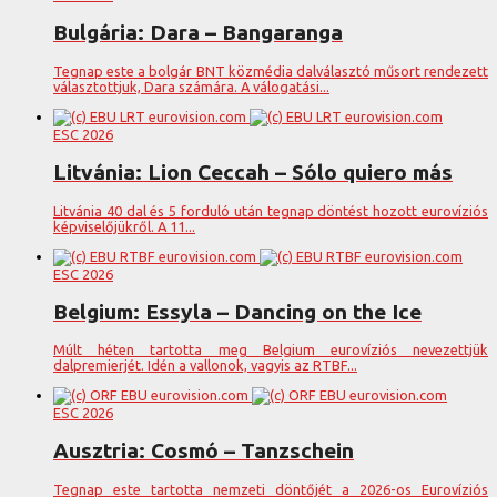
Bulgária: Dara – Bangaranga
Tegnap este a bolgár BNT közmédia dalválasztó műsort rendezett
választottjuk, Dara számára. A válogatási...
ESC 2026
Litvánia: Lion Ceccah – Sólo quiero más
Litvánia 40 dal és 5 forduló után tegnap döntést hozott eurovíziós
képviselőjükről. A 11...
ESC 2026
Belgium: Essyla – Dancing on the Ice
Múlt héten tartotta meg Belgium eurovíziós nevezettjük
dalpremierjét. Idén a vallonok, vagyis az RTBF...
ESC 2026
Ausztria: Cosmó – Tanzschein
Tegnap este tartotta nemzeti döntőjét a 2026-os Eurovíziós