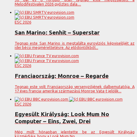
Melodifestivalen 2026 győztes dala....
ESC 2026
San Marino: Senhit – Superstar
Tegnap este San Marino is megtalálta eurovíziós képviselőjét az
idei bécsi megmérettetésre. Az elődöntőkből...
ESC 2026
Franciaország: Monroe – Regarde
Tegnap este volt Franciaország versenyzőjének dalbemutatója. A
17 éves francia-amerikai származású Monroe Vata-t jelölik...
ESC 2026
Egyesült Királyság: Look Mum No
Computer – Eins, Zwei, Drei
Még múlt hónapban jelentette be az Egyesült Királyság
közmédiája, hogy a Look Mum No...