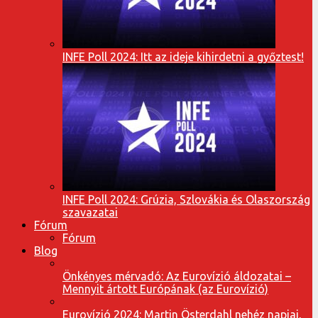
INFE Poll 2024: Itt az ideje kihirdetni a győztest!
INFE Poll 2024: Grúzia, Szlovákia és Olaszország
szavazatai
Fórum
Fórum
Blog
Önkényes mérvadó: Az Eurovízió áldozatai –
Mennyit ártott Európának (az Eurovízió)
Eurovízió 2024: Martin Österdahl nehéz napjai,