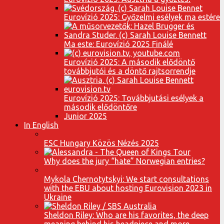
Eurovízió 2025: Győzelmi esélyek ma estére
Ma este: Eurovízió 2025 Finálé
Eurovízió 2025: A második elődöntő
továbbjutói és a döntő rajtsorrendje
Eurovízió 2025: Továbbjutási esélyek a
második elődöntőre
Junior 2025
In English
ESC Hungary Közös Nézés 2025
Why does the jury “hate” Norwegian entries?
Mykola Chernotytskyi: We start consultations
with the EBU about hosting Eurovision 2023 in
Ukraine
Sheldon Riley: Who are his favorites, the deep
meaning behind his headpiece and more