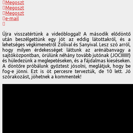
Megoszt
Megoszt
Megoszt
e-mail
Újra visszatértünk a videóbloggal! A második elődöntő
után beszélgettünk egy jót az eddig látottakról, és a
lehetséges végkimenetről Zolival és Sanyival. Lesz szó arról,
hogy milyen érdekességet láttunk az arénábanvagy a
sajtóközpontban, örülünk néhány tovább jutónak (JOCIIIIII!)
és hüledezünk a meglepetéseken, és a fájdalmas kieséseken.
A döntőre próbálunk győztest jósolni, meglátjuk, hogy be
fog-e jönni. Ezt is öt percesre terveztük, de 10 lett. Jó
szórakozást, jöhetnek a kommentek!