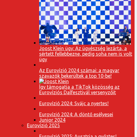
Joost Klein ügy: Az ügyészség lezárta, a
sértett fellebbezne, pedig soha nem is volt
ügy
Az Eurovízió 2024 számai: a magyar
szavazók bekerültek a top 10-be!
Így támogatja a TikTok közösség az
Eurovíziós Dalfesztivál versenyzőit
Eurovízió 2024: Svájc a nyertes!
Eurovízió 2024: A döntő esélyesei
Junior 2024
Eurovízió 2025
Eurovízió 2025: Ausztria a győztes!