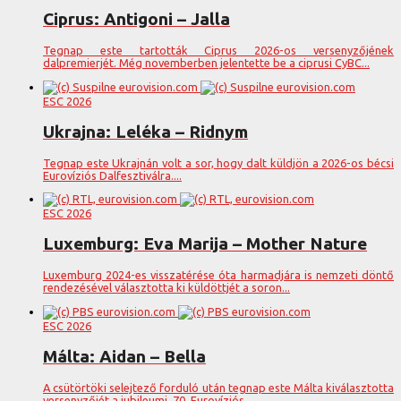
Ciprus: Antigoni – Jalla
Tegnap este tartották Ciprus 2026-os versenyzőjének
dalpremierjét. Még novemberben jelentette be a ciprusi CyBC...
ESC 2026
Ukrajna: Leléka – Ridnym
Tegnap este Ukrajnán volt a sor, hogy dalt küldjön a 2026-os bécsi
Eurovíziós Dalfesztiválra....
ESC 2026
Luxemburg: Eva Marija – Mother Nature
Luxemburg 2024-es visszatérése óta harmadjára is nemzeti döntő
rendezésével választotta ki küldöttjét a soron...
ESC 2026
Málta: Aidan – Bella
A csütörtöki selejtező forduló után tegnap este Málta kiválasztotta
versenyzőjét a jubileumi, 70. Eurovíziós...