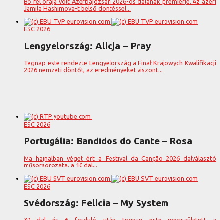
Bő fél órája volt Azerbajdzsán 2026-os dalának premierje. Az azeri
Jamila Hashimova-t belső döntéssel...
ESC 2026
Lengyelország: Alicja – Pray
Tegnap este rendezte Lengyelország a Finał Krajowych Kwalifikacji
2026 nemzeti döntőt, az eredményeket viszont...
ESC 2026
Portugália: Bandidos do Cante – Rosa
Ma hajnalban véget ért a Festival da Canção 2026 dalválasztó
műsorsorozata. a 10 dal...
ESC 2026
Svédország: Felicia – My System
30 dal és 6 forduló után tegnap este megszületett a