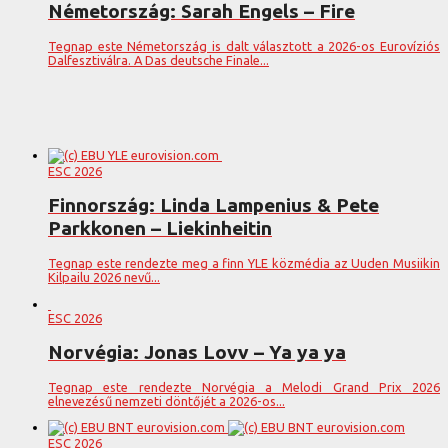
Németország: Sarah Engels – Fire
Tegnap este Németország is dalt választott a 2026-os Eurovíziós
Dalfesztiválra. A Das deutsche Finale...
ESC 2026
Finnország: Linda Lampenius & Pete
Parkkonen – Liekinheitin
Tegnap este rendezte meg a finn YLE közmédia az Uuden Musiikin
Kilpailu 2026 nevű...
ESC 2026
Norvégia: Jonas Lovv – Ya ya ya
Tegnap este rendezte Norvégia a Melodi Grand Prix 2026
elnevezésű nemzeti döntőjét a 2026-os...
ESC 2026