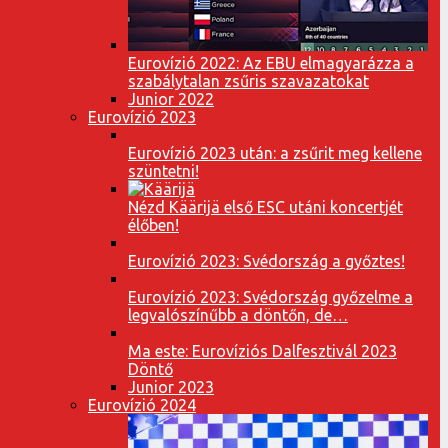
Eurovízió 2022: Az EBU elmagyarázza a
szabálytalan zsűris szavazatokat
Junior 2022
Eurovízió 2023
Eurovízió 2023 után: a zsűrit meg kellene
szüntetni!
Nézd Käärijä első ESC utáni koncertjét
élőben!
Eurovízió 2023: Svédország a győztes!
Eurovízió 2023: Svédország győzelme a
legvalószínűbb a döntőn, de…
Ma este: Eurovíziós Dalfesztivál 2023
Döntő
Junior 2023
Eurovízió 2024