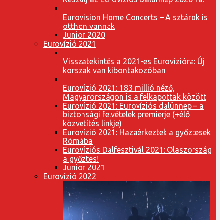
Eurovision Home Concerts – A sztárok is
otthon vannak
Junior 2020
Eurovízió 2021
Visszatekintés a 2021-es Eurovízióra: Új
korszak van kibontakozóban
Eurovízió 2021: 183 millió néző,
Magyarországon is a felkapottak között
Eurovízió 2021: Eurovíziós dalünnep – a
biztonsági felvételek premierje (+élő
közvetítés linkje)
Eurovízió 2021: Hazaérkeztek a győztesek
Rómába
Eurovíziós Dalfesztivál 2021: Olaszország
a győztes!
Junior 2021
Eurovízió 2022